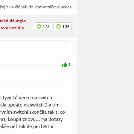
řejít na článek do komentářové sekce
cké džungle.
1 AP
1 XP
nová vozidla
9
 fyzické verze na switch
tala update na switch 2 a tím
ním switchi skončila tak ti co
 hru koupit znovu... Na dotazy
akže ne! Takhle perfektní