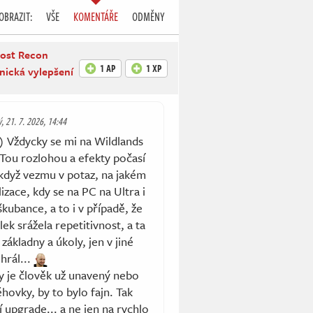
OBRAZIT:
VŠE
KOMENTÁŘE
ODMĚNY
host Recon
1 AP
1 XP
nická vylepšení
ý, 21. 7. 2026, 14:44
:) Vždycky se mi na Wildlands
. Tou rozlohou a efekty počasí
 když vezmu v potaz, na jakém
izace, kdy se na PC na Ultra i
kubance, a to i v případě, že
lek srážela repetitivnost, a ta
základny a úkoly, jen v jiné
hrál...
y je člověk už unavený nebo
hovky, by to bylo fajn. Tak
ní upgrade... a ne jen na rychlo