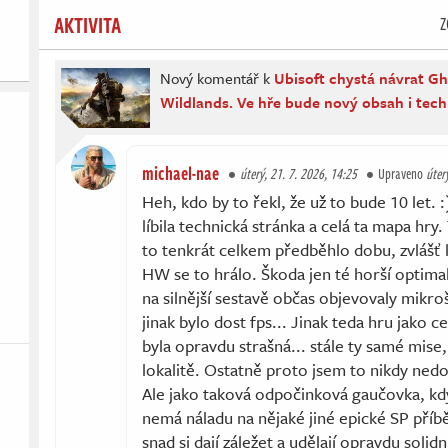
AKTIVITA
Z
Nový komentář k
Ubisoft chystá návrat G
Wildlands. Ve hře bude nový obsah i tech
michael-nae
úterý, 21. 7. 2026, 14:25
Upraveno
úter
Heh, kdo by to řekl, že už to bude 10 let. 
líbila technická stránka a celá ta mapa hry
to tenkrát celkem předběhlo dobu, zvlášť
HW se to hrálo. Škoda jen té horší optimal
na silnější sestavě občas objevovaly mikroš
jinak bylo dost fps... Jinak teda hru jako ce
byla opravdu strašná... stále ty samé mise, 
lokalitě. Ostatně proto jsem to nikdy nedo
Ale jako taková odpočinková gaučovka, kd
nemá náladu na nějaké jiné epické SP příbě
snad si dají záležet a udělají opravdu solid