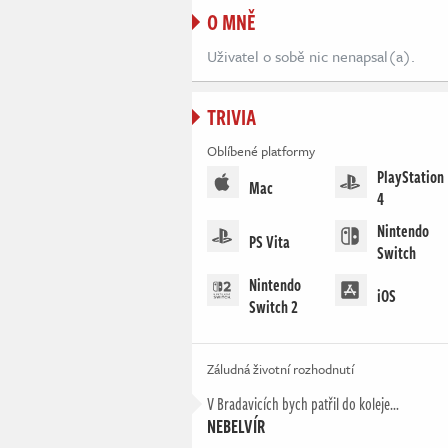
O MNĚ
Uživatel o sobě nic nenapsal(a).
TRIVIA
Oblíbené platformy
PlayStation
Mac
4
Nintendo
PS Vita
Switch
Nintendo
iOS
Switch 2
Záludná životní rozhodnutí
V Bradavicích bych patřil do koleje…
NEBELVÍR