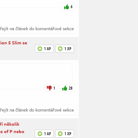
4
řejít na článek do komentářové sekce
ion 5 Slim se
1 AP
1 XP
1
28
řejít na článek do komentářové sekce
í několik
ies of P nebo
1 AP
1 XP