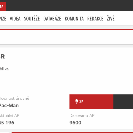
RE
NZE
VIDEA
SOUTĚŽE
DATABÁZE
KOMUNITA
REDAKCE
ŽIVĚ
3R
blika
Hodnost úrovně
XP
Pac-Man
Aktuální AP
Darováno AP
45 196
9600