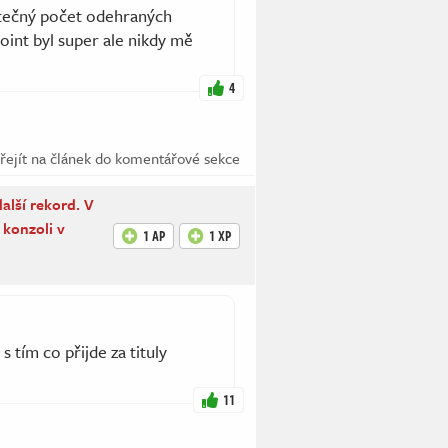
tečný počet odehraných
oint byl super ale nikdy mě
4
řejít na článek do komentářové sekce
alší rekord. V
 konzoli v
1 AP
1 XP
 tím co přijde za tituly
11