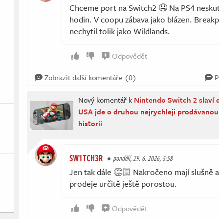
Chceme port na Switch2 🤤 Na PS4 nesku
hodin. V coopu zábava jako blázen. Breakp
nechytil tolik jako Wildlands.
Odpovědět
Zobrazit další komentáře (0)
P
Nový komentář k
Nintendo Switch 2 slaví d
USA jde o druhou nejrychleji prodávanou
historii
SW1TCH3R
pondělí, 29. 6. 2026, 5:58
Jen tak dále 👏🏻 Nakročeno mají slušně a s
prodeje určitě ještě porostou.
Odpovědět