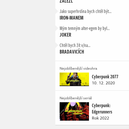
ZALEZL
Jako superhrdina bych chtěl být...
IRON-MANEM
Mým temným alter-egem by byl…
JOKER
Chtěl bych žít v/na…
BRADAVICÍCH
Nejoblíbenější videohra
Cyberpunk 2077
10. 12. 2020
Nejoblíbenější seriál
Cyberpunk:
Edgerunners
Rok 2022