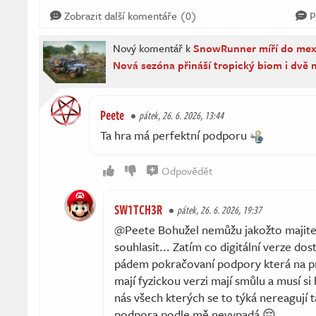
Zobrazit další komentáře (0)
P
Nový komentář k
SnowRunner míří do mexi
Nová sezóna přináší tropický biom i dvě 
Peete
pátek, 26. 6. 2026, 13:44
Ta hra má perfektní podporu
Odpovědět
SW1TCH3R
pátek, 26. 6. 2026, 19:37
@Peete Bohužel nemůžu jakožto majitel
souhlasit... Zatím co digitální verze dos
pádem pokračovaní podpory která na prv
mají fyzickou verzi mají smůlu a musí si
nás všech kterých se to týká nereagují t
podpora podle mě nevypadá 😔