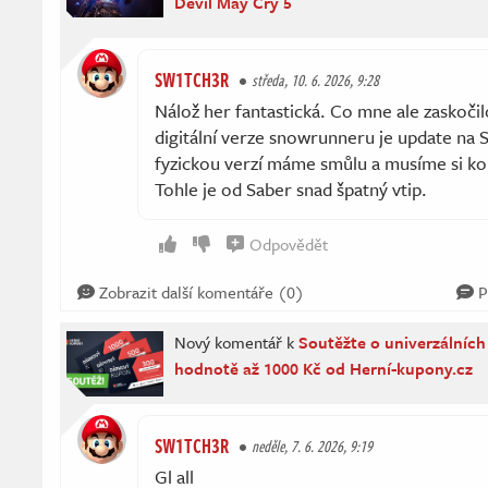
Devil May Cry 5
SW1TCH3R
středa, 10. 6. 2026, 9:28
Nálož her fantastická. Co mne ale zaskočil
digitální verze snowrunneru je update na 
fyzickou verzí máme smůlu a musíme si kou
Tohle je od Saber snad špatný vtip.
Odpovědět
Zobrazit další komentáře (0)
P
Nový komentář k
Soutěžte o univerzálníc
hodnotě až 1000 Kč od Herní-kupony.cz
SW1TCH3R
neděle, 7. 6. 2026, 9:19
Gl all