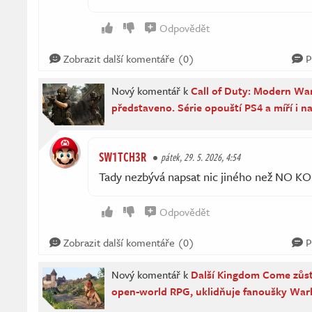
Odpovědět
Zobrazit další komentáře (0)
P
Nový komentář k
Call of Duty: Modern War
představeno. Série opouští PS4 a míří i n
SW1TCH3R
pátek, 29. 5. 2026, 4:54
Tady nezbývá napsat nic jiného než NO 
Odpovědět
Zobrazit další komentáře (0)
P
Nový komentář k
Další Kingdom Come zůs
open-world RPG, uklidňuje fanoušky War