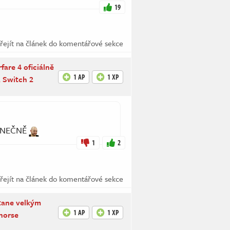
19
řejít na článek do komentářové sekce
fare 4 oficiálně
1 AP
1 XP
a Switch 2
KONEČNĚ
1
2
řejít na článek do komentářové sekce
tane velkým
1 AP
1 XP
horse