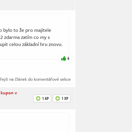
o bylo to že pro majitele
S2 zdarma zatím co my s
pit celou základní hru znovu.
6
řejít na článek do komentářové sekce
h kupon v
1 AP
1 XP