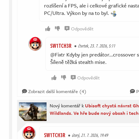
rozlišení a FPS, ale i celkové grafické nast
PC/Ultra. Výkon by na to byl.
Odpovědět
SW1TCH3R
čtvrtek, 23. 7. 2026, 5:11
@Fixtr Kdyby jen predátor…crossover se 
Šíleně těžká stealth mise.
Odpovědět
Zobrazit další komentáře (4)
P
Nový komentář k
Ubisoft chystá návrat G
Wildlands. Ve hře bude nový obsah i tech
SW1TCH3R
úterý, 21. 7. 2026, 19:49