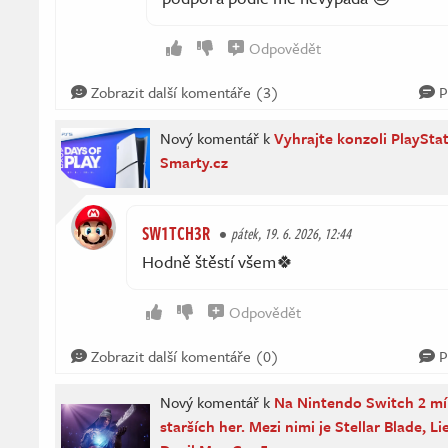
Odpovědět
Zobrazit další komentáře (3)
P
Nový komentář k
Vyhrajte konzoli PlayStat
Smarty.cz
SW1TCH3R
pátek, 19. 6. 2026, 12:44
Hodně štěstí všem🍀
Odpovědět
Zobrazit další komentáře (0)
P
Nový komentář k
Na Nintendo Switch 2 míř
starších her. Mezi nimi je Stellar Blade, L