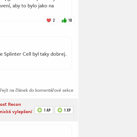
avení, aby to bylo jako na
2
18
Splinter Cell byl taky dobrej.
řejít na článek do komentářové sekce
host Recon
1 AP
1 XP
nická vylepšení