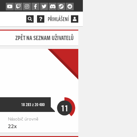
PŘIHLÁŠENÍ
ZPĚT NA SEZNAM UŽIVATELŮ
18 283 z 20 480
11
Násobič úrovně
22x