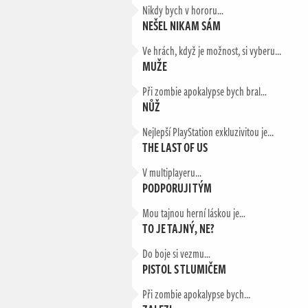
Nikdy bych v hororu…
NEŠEL NIKAM SÁM
Ve hrách, když je možnost, si vyberu...
MUŽE
Při zombie apokalypse bych bral…
NŮŽ
Nejlepší PlayStation exkluzivitou je...
THE LAST OF US
V multiplayeru...
PODPORUJI TÝM
Mou tajnou herní láskou je…
TO JE TAJNÝ, NE?
Do boje si vezmu…
PISTOL S TLUMIČEM
Při zombie apokalypse bych...