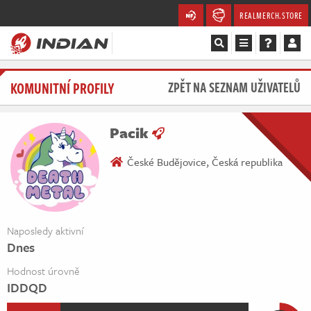
REALMERCH.STORE
Magazín
KOMUNITNÍ PROFILY
ZPĚT NA SEZNAM UŽIVATELŮ
Recenze
Pacik
Videa
České Budějovice, Česká republika
Soutěže
Databáze
Naposledy aktivní
Dnes
Komunita
Hodnost úrovně
Redakce
IDDQD