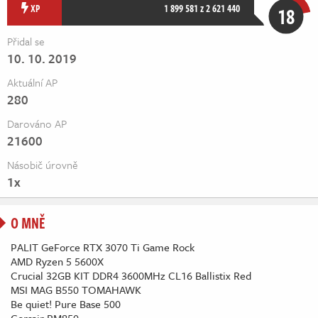
Živě
XP
1 899 581 z 2 621 440
18
Přidal se
10. 10. 2019
Aktuální AP
280
Darováno AP
21600
Násobič úrovně
1x
O MNĚ
PALIT GeForce RTX 3070 Ti Game Rock
AMD Ryzen 5 5600X
Crucial 32GB KIT DDR4 3600MHz CL16 Ballistix Red
MSI MAG B550 TOMAHAWK
Be quiet! Pure Base 500