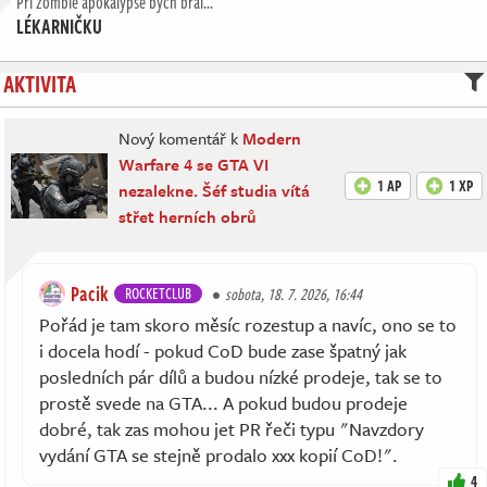
Při zombie apokalypse bych bral…
LÉKARNIČKU
AKTIVITA
Nový komentář k
Modern
Warfare 4 se GTA VI
1 AP
1 XP
nezalekne. Šéf studia vítá
střet herních obrů
Pacik
ROCKETCLUB
sobota, 18. 7. 2026, 16:44
Pořád je tam skoro měsíc rozestup a navíc, ono se to
i docela hodí - pokud CoD bude zase špatný jak
posledních pár dílů a budou nízké prodeje, tak se to
prostě svede na GTA... A pokud budou prodeje
dobré, tak zas mohou jet PR řeči typu "Navzdory
vydání GTA se stejně prodalo xxx kopií CoD!".
4