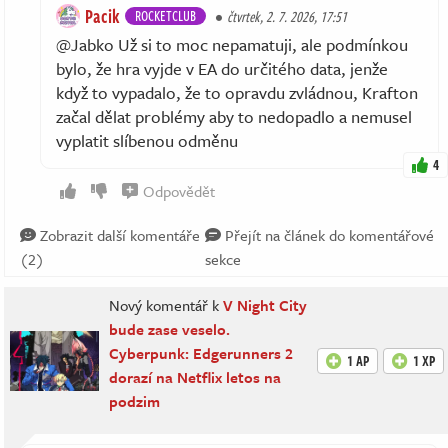
Pacik
ROCKETCLUB
čtvrtek, 2. 7. 2026, 17:51
@Jabko Už si to moc nepamatuji, ale podmínkou
bylo, že hra vyjde v EA do určitého data, jenže
když to vypadalo, že to opravdu zvládnou, Krafton
začal dělat problémy aby to nedopadlo a nemusel
vyplatit slíbenou odměnu
4
Odpovědět
Zobrazit další komentáře
Přejít na článek do komentářové
(2)
sekce
Nový komentář k
V Night City
bude zase veselo.
Cyberpunk: Edgerunners 2
1 AP
1 XP
dorazí na Netflix letos na
podzim