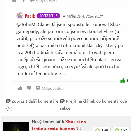
Pacik
ROCKETCLUB
neděle, 26. 4. 2026, 20:29
@JohnMcClane Já jsem spoustu let kupoval Xbox
gamepady, ale po tom co jsem vyzkoušel Elite (a
vrátil, protože se mi kvůli povrchu moc příjemně
nedržel) a pak místo toho koupil klasický- který po
cca 20ti hodinách začal nemálo driftovat, jsem
raději přešel jinam - už se mi nechtělo platit jen za
logo, chtěl jsem něco, co využívá alespoň trochu
moderní technologie...
3
Odpovědět
Zobrazit další komentáře
Přejít na článek do komentářové
(9)
sekce
Nový komentář k
Xbox si na
trnitou cestu bude svítit
1 AP
1 XP