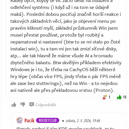
Raději bych, kdyby se víc začlo dělat na odlazení a
odlehčení systému (i když už i na tom se údajně
maká). Poslední dobou pociťuji značně horší reakce i
takových základních věcí, jako je objevení menu po
pravém kliknutí myší, základní průzkumník Win jsem
musel přestat používat, protože byl rozbitý a
nepamatoval si nastavení (btw to se mi stalo po čisté
instalaci win), tu a tam mi jen tak zmizí síťové disky,
atp... ale tak hlavně že máme všude AI a hromadu
zbytečného balastu. Btw skvělým příkladem efektivity
Windows je i to, že třeba na CachyOS běží některé
hry lépe (občas více FPS, jindy třeba o pár FPS méně
ale zase bez stutteringu), než na Win - a to nejedou
ani nativně ale přes překladovou vrstvu (Proton).
1
15
Odpovědět
Pacik
ROCKETCLUB
sobota, 2. 5. 2026, 19:46
@grab-ondrej S tím KDE musím souhlasit, za ty