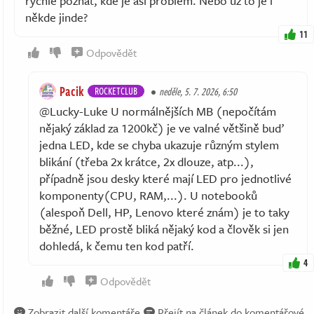
rychle poznat, kde je asi problém. Nebo už to je i
někde jinde?
11
Odpovědět
Pacik
ROCKETCLUB
neděle, 5. 7. 2026, 6:50
@Lucky-Luke U normálnějších MB (nepočítám
nějaký základ za 1200kč) je ve valné většině buď
jedna LED, kde se chyba ukazuje různým stylem
blikání (třeba 2x krátce, 2x dlouze, atp...),
případně jsou desky které mají LED pro jednotlivé
komponenty(CPU, RAM,...). U notebooků
(alespoň Dell, HP, Lenovo které znám) je to taky
běžné, LED prostě bliká nějaký kod a člověk si jen
dohledá, k čemu ten kod patří.
4
Odpovědět
Zobrazit další komentáře
Přejít na článek do komentářové