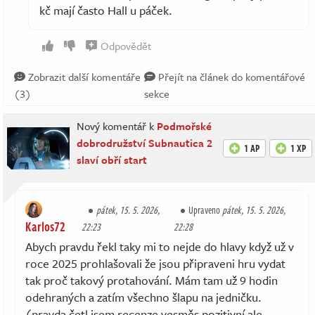
kč mají často Hall u páček.
Odpovědět
Zobrazit další komentáře
Přejít na článek do komentářové
(3)
sekce
Nový komentář k
Podmořské
dobrodružství Subnautica 2
1 AP
1 XP
slaví obří start
pátek, 15. 5. 2026,
Upraveno
pátek, 15. 5. 2026,
Karlos72
22:23
22:28
Abych pravdu řekl taky mi to nejde do hlavy když už v
roce 2025 prohlašovali že jsou připraveni hru vydat
tak proč takový protahování. Mám tam už 9 hodin
odehraných a zatím všechno šlapu na jedničku.
(pravda četl jsem recenze vesměs pozitivní ale