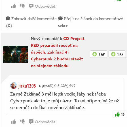
Odpovědět
Zobrazit další komentáře
Přejít na článek do komentářové
(0)
sekce
Nový komentář k
CD Projekt
RED prozradil recept na
úspěch. Zaklínač 4 i
1 AP
1 XP
Cyberpunk 2 budou stavět
na stejném základu
jirku1205
pondělí, 6. 7. 2026, 9:15
Za mě Zaklínač 3 měl lepší vedlejšáky než třeba
Cyberpunk ale to je můj názor. To mi připomíná že už
se nemůžu dočkat nového Zaklínače.
16
Odpovědět