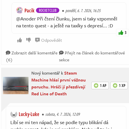
Pacik
ROCKETCLUB
pondělí, 6. 7. 2026, 16:25
@Anoder Při čtení člunku, jsem si taky vzpomněl
na tento quest - a ještě na taxíky s depresí... :D
3
Odpovědět
Zobrazit další komentáře
Přejít na článek do komentářové
(6)
sekce
Nový komentář k
Steam
Machine hlásí první vážnou
1 AP
1 XP
poruchu. Hráči jí přezdívají
Red Line of Death
Lucky-Luke
sobota, 4. 7. 2026, 12:09
Líbí se mi ten nápad, že se podle typu blikání dá