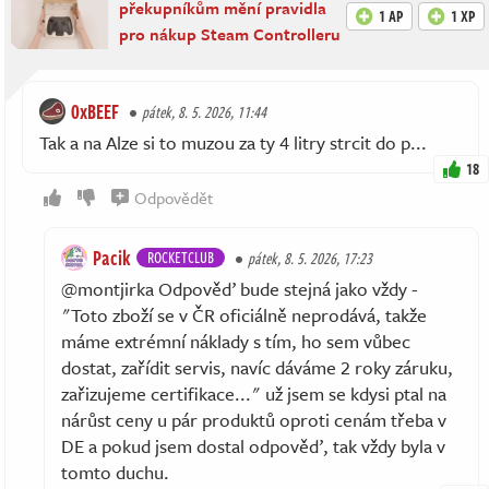
překupníkům mění pravidla
1 AP
1 XP
pro nákup Steam Controlleru
0xBEEF
pátek, 8. 5. 2026, 11:44
Tak a na Alze si to muzou za ty 4 litry strcit do p...
18
Odpovědět
Pacik
ROCKETCLUB
pátek, 8. 5. 2026, 17:23
@montjirka Odpověď bude stejná jako vždy -
"Toto zboží se v ČR oficiálně neprodává, takže
máme extrémní náklady s tím, ho sem vůbec
dostat, zařídit servis, navíc dáváme 2 roky záruku,
zařizujeme certifikace..." už jsem se kdysi ptal na
nárůst ceny u pár produktů oproti cenám třeba v
DE a pokud jsem dostal odpověď, tak vždy byla v
tomto duchu.