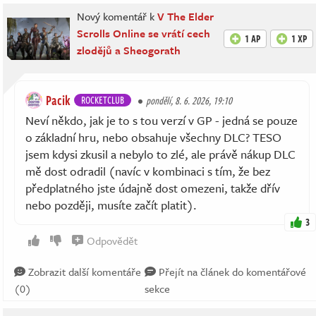
Nový komentář k
V The Elder
Scrolls Online se vrátí cech
1 AP
1 XP
zlodějů a Sheogorath
Pacik
ROCKETCLUB
pondělí, 8. 6. 2026, 19:10
Neví někdo, jak je to s tou verzí v GP - jedná se pouze
o základní hru, nebo obsahuje všechny DLC? TESO
jsem kdysi zkusil a nebylo to zlé, ale právě nákup DLC
mě dost odradil (navíc v kombinaci s tím, že bez
předplatného jste údajně dost omezeni, takže dřív
nebo později, musíte začít platit).
3
Odpovědět
Zobrazit další komentáře
Přejít na článek do komentářové
(0)
sekce