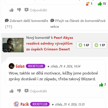
1
15
Odpovědět
Zobrazit další komentáře
Přejít na článek do komentářové
(11)
sekce
Nový komentář k
Pearl Abyss
rozdává odměny vývojářům
1 AP
1 XP
za úspěch Crimson Desert
Gulan
ROCKETCLUB
středa, 29. 4. 2026, 14:54
Wow, takhle se dělá motivace, kéžby jsme podobné
zprávy dostávali i ze západu, třeba takový Blizzard.
7
Odpovědět
Pacik
ROCKETCLUB
středa, 29. 4. 2026, 15:35