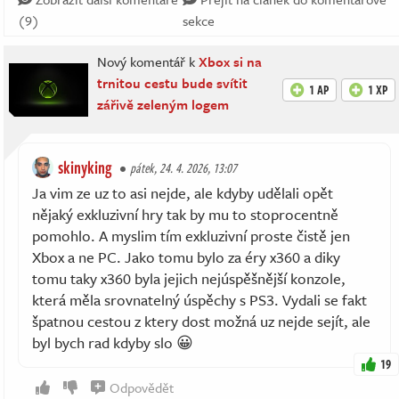
(9)
sekce
Nový komentář k
Xbox si na
trnitou cestu bude svítit
1 AP
1 XP
zářivě zeleným logem
skinyking
pátek, 24. 4. 2026, 13:07
Ja vim ze uz to asi nejde, ale kdyby udělali opět
nějaký exkluzivní hry tak by mu to stoprocentně
pomohlo. A myslim tím exkluzivní proste čistě jen
Xbox a ne PC. Jako tomu bylo za éry x360 a diky
tomu taky x360 byla jejich nejúspěšnější konzole,
která měla srovnatelný úspěchy s PS3. Vydali se fakt
špatnou cestou z ktery dost možná uz nejde sejít, ale
byl bych rad kdyby slo 😀
19
Odpovědět