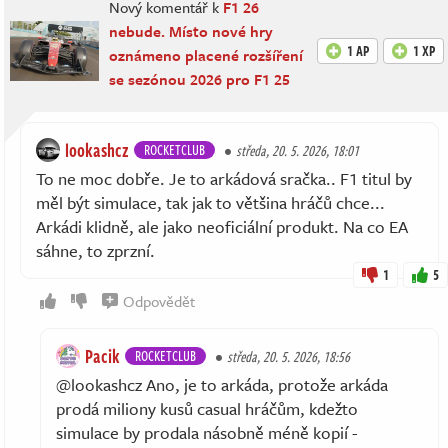
Nový komentář k
F1 26
nebude. Místo nové hry
1 AP
1 XP
oznámeno placené rozšíření
se sezónou 2026 pro F1 25
lookashcz
ROCKETCLUB
středa, 20. 5. 2026, 18:01
To ne moc dobře. Je to arkádová sračka.. F1 titul by
měl být simulace, tak jak to většina hráčů chce...
Arkádi klidně, ale jako neoficiální produkt. Na co EA
sáhne, to zprzní.
1
5
Odpovědět
Pacik
ROCKETCLUB
středa, 20. 5. 2026, 18:56
@lookashcz Ano, je to arkáda, protože arkáda
prodá miliony kusů casual hráčům, kdežto
simulace by prodala násobně méně kopií -