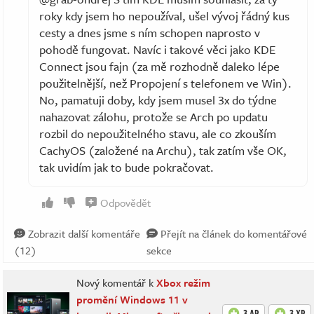
roky kdy jsem ho nepoužíval, ušel vývoj řádný kus
cesty a dnes jsme s ním schopen naprosto v
pohodě fungovat. Navíc i takové věci jako KDE
Connect jsou fajn (za mě rozhodně daleko lépe
použitelnější, než Propojení s telefonem ve Win).
No, pamatuji doby, kdy jsem musel 3x do týdne
nahazovat zálohu, protože se Arch po updatu
rozbil do nepoužitelného stavu, ale co zkouším
CachyOS (založené na Archu), tak zatím vše OK,
tak uvidím jak to bude pokračovat.
Odpovědět
Zobrazit další komentáře
Přejít na článek do komentářové
(12)
sekce
Nový komentář k
Xbox režim
promění Windows 11 v
3 AP
3 XP