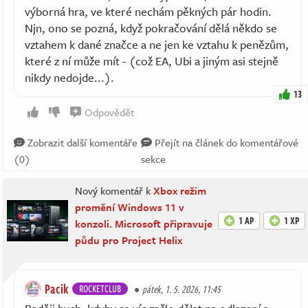
výborná hra, ve které nechám pěkných pár hodin.
Njn, ono se pozná, když pokračování dělá někdo se
vztahem k dané značce a ne jen ke vztahu k penězům,
které z ní může mít - (což EA, Ubi a jiným asi stejně
nikdy nedojde...).
13
Odpovědět
Zobrazit další komentáře
Přejít na článek do komentářové
(0)
sekce
Nový komentář k
Xbox režim
promění Windows 11 v
1 AP
1 XP
konzoli. Microsoft připravuje
půdu pro Project Helix
Pacik
ROCKETCLUB
pátek, 1. 5. 2026, 11:45