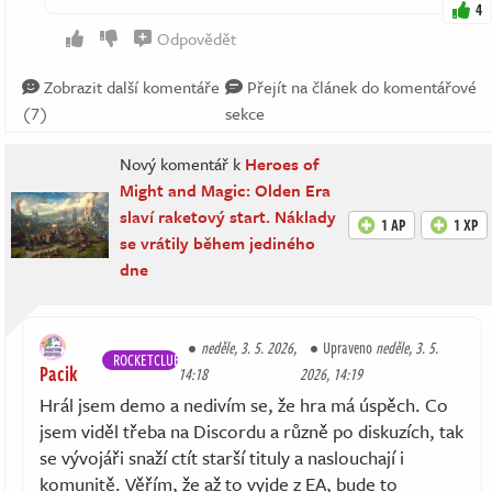
4
Odpovědět
Zobrazit další komentáře
Přejít na článek do komentářové
(7)
sekce
Nový komentář k
Heroes of
Might and Magic: Olden Era
slaví raketový start. Náklady
1 AP
1 XP
se vrátily během jediného
dne
neděle, 3. 5. 2026,
Upraveno
neděle, 3. 5.
ROCKETCLUB
Pacik
14:18
2026, 14:19
Hrál jsem demo a nedivím se, že hra má úspěch. Co
jsem viděl třeba na Discordu a různě po diskuzích, tak
se vývojáři snaží ctít starší tituly a naslouchají i
komunitě. Věřím, že až to vyjde z EA, bude to