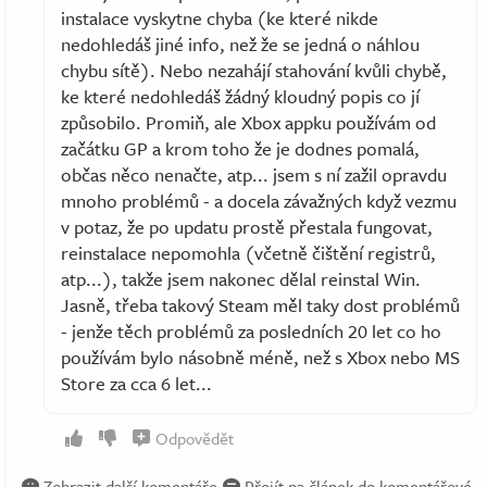
instalace vyskytne chyba (ke které nikde
nedohledáš jiné info, než že se jedná o náhlou
chybu sítě). Nebo nezahájí stahování kvůli chybě,
ke které nedohledáš žádný kloudný popis co jí
způsobilo. Promiň, ale Xbox appku používám od
začátku GP a krom toho že je dodnes pomalá,
občas něco nenačte, atp... jsem s ní zažil opravdu
mnoho problémů - a docela závažných když vezmu
v potaz, že po updatu prostě přestala fungovat,
reinstalace nepomohla (včetně čištění registrů,
atp...), takže jsem nakonec dělal reinstal Win.
Jasně, třeba takový Steam měl taky dost problémů
- jenže těch problémů za posledních 20 let co ho
používám bylo násobně méně, než s Xbox nebo MS
Store za cca 6 let...
Odpovědět
Zobrazit další komentáře
Přejít na článek do komentářové