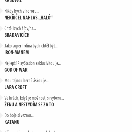
RABOVAL
Nikdy bych v hororu…
NEKŘIČEL NAHLAS „HALÓ“
Chtěl bych žít v/na…
BRADAVICÍCH
Jako superhrdina bych chtěl být...
IRON-MANEM
Nejlepší PlayStation exkluzivitou je...
GOD OF WAR
Mou tajnou herní láskou je…
LARA CROFT
Ve hrách, když je možnost, si vyberu...
ŽENU A NESTYDÍM SE ZA TO
Do boje si vezmu…
KATANU