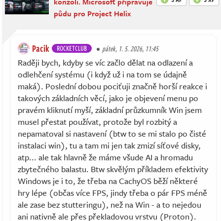
konzoli. Microsoft připravuje
půdu pro Project Helix
Pacik
ROCKETCLUB
pátek, 1. 5. 2026, 11:45
Raději bych, kdyby se víc začlo dělat na odlazení a
odlehčení systému (i když už i na tom se údajně
maká). Poslední dobou pociťuji značně horší reakce i
takových základních věcí, jako je objevení menu po
pravém kliknutí myší, základní průzkumník Win jsem
musel přestat používat, protože byl rozbitý a
nepamatoval si nastavení (btw to se mi stalo po čisté
instalaci win), tu a tam mi jen tak zmizí síťové disky,
atp... ale tak hlavně že máme všude AI a hromadu
zbytečného balastu. Btw skvělým příkladem efektivity
Windows je i to, že třeba na CachyOS běží některé
hry lépe (občas více FPS, jindy třeba o pár FPS méně
ale zase bez stutteringu), než na Win - a to nejedou
ani nativně ale přes překladovou vrstvu (Proton).