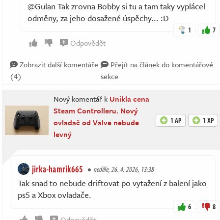
@Gulan Tak zrovna Bobby si tu a tam taky vyplácel
odměny, za jeho dosažené úspěchy... :D
1
7
Odpovědět
Zobrazit další komentáře
Přejít na článek do komentářové
(4)
sekce
Nový komentář k
Unikla cena
Steam Controlleru. Nový
1 AP
1 XP
ovladač od Valve nebude
levný
jirka-hamrik665
neděle, 26. 4. 2026, 13:38
Tak snad to nebude driftovat po vytažení z balení jako
ps5 a Xbox ovladače.
6
8
Odpovědět