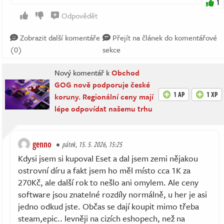
1
Odpovědět
Zobrazit další komentáře
Přejít na článek do komentářové
(0)
sekce
Nový komentář k
Obchod
GOG nově podporuje české
1 AP
1 XP
koruny. Regionální ceny mají
lépe odpovídat našemu trhu
genno
pátek, 15. 5. 2026, 15:25
Kdysi jsem si kupoval Eset a dal jsem zemi nějakou
ostrovní díru a fakt jsem ho měl místo cca 1K za
270Kč, ale další rok to nešlo ani omylem. Ale ceny
software jsou znatelné rozdíly normálně, u her je asi
jedno odkud jste. Občas se dají koupit mimo třeba
steam,epic.. levněji na cizích eshopech, než na