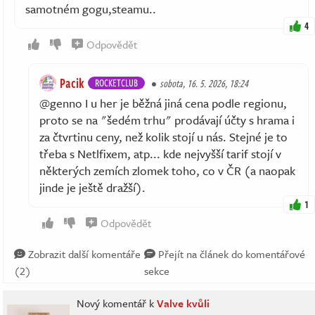
samotném gogu,steamu..
4
Odpovědět
Pacik
ROCKETCLUB
sobota, 16. 5. 2026, 18:24
@genno I u her je běžná jiná cena podle regionu,
proto se na "šedém trhu" prodávají účty s hrama i
za čtvrtinu ceny, než kolik stojí u nás. Stejné je to
třeba s Netlfixem, atp... kde nejvyšší tarif stojí v
některých zemích zlomek toho, co v ČR (a naopak
jinde je ještě dražší).
1
Odpovědět
Zobrazit další komentáře
Přejít na článek do komentářové
(2)
sekce
Nový komentář k
Valve kvůli