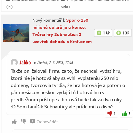
(5)
sekce
Nový komentář k
Spor o 250
milionů dolarů je u konce.
1 AP
1 XP
Tvůrci hry Subnautica 2
uzavřeli dohodu s Kraftonem
Jabko
čtvrtek, 2. 7. 2026, 12:46
Takže oni žalovali firmu za to, že nechceli vydať hru,
ktorá nie je hotová aby sa vyhli vyplateniu 250 mio
odmeny, tvorcovia tvrdia, že hra hotová je a potom o
pár mesiacov neskor vydajú tú hotovú hru v
predbežnom prístupe a hotová bude tak za dva roky
:D Som fanúšik Subnauticy ale príde mi to divné
1
3
Odpovědět