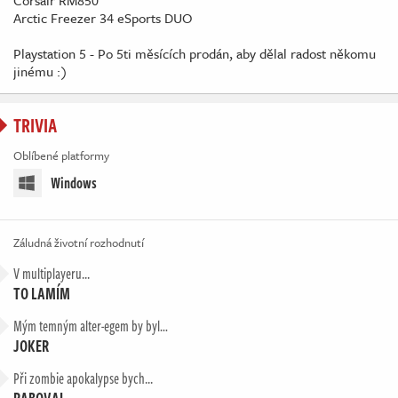
Corsair RM850
Arctic Freezer 34 eSports DUO
Playstation 5 - Po 5ti měsících prodán, aby dělal radost někomu
jinému :)
TRIVIA
Oblíbené platformy
Windows
Záludná životní rozhodnutí
V multiplayeru...
TO LAMÍM
Mým temným alter-egem by byl…
JOKER
Při zombie apokalypse bych...