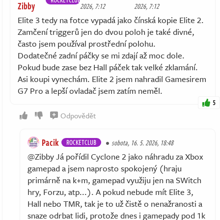
Zibby
2026, 7:12
2026, 7:12
Elite 3 tedy na fotce vypadá jako čínská kopie Elite 2.
Zamčení triggerů jen do dvou poloh je také divné,
často jsem používal prostřední polohu.
Dodatečné zadní páčky se mi zdají až moc dole.
Pokud bude zase bez Hall páček tak velké zklamání.
Asi koupi vynechám. Elite 2 jsem nahradil Gamesirem
G7 Pro a lepší ovladač jsem zatím neměl.
5
Odpovědět
Pacik
ROCKETCLUB
sobota, 16. 5. 2026, 18:48
@Zibby Já pořídil Cyclone 2 jako náhradu za Xbox
gamepad a jsem naprosto spokojený (hraju
primárně na k+m, gamepad využiju jen na SWitch
hry, Forzu, atp...). A pokud nebude mít Elite 3,
Hall nebo TMR, tak je to už čistě o nenažranosti a
snaze odrbat lidi, protože dnes i gamepady pod 1k