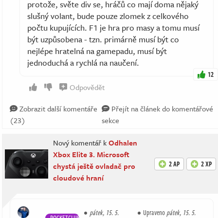
protože, světe div se, hráčů co mají doma nějaký
slušný volant, bude pouze zlomek z celkového
počtu kupujících. F1 je hra pro masy a tomu musí
být uzpůsobena - tzn. primárně musí být co
nejlépe hratelná na gamepadu, musí být
jednoduchá a rychlá na naučení.
12
Odpovědět
Zobrazit další komentáře
Přejít na článek do komentářové
(23)
sekce
Nový komentář k
Odhalen
Xbox Elite 3. Microsoft
2 AP
2 XP
chystá ještě ovladač pro
cloudové hraní
pátek, 15. 5.
Upraveno
pátek, 15. 5.
ROCKETCLUB