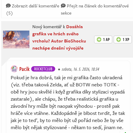
Zobrazit další komentáře
Přejít na článek do komentářové
(5)
sekce
Nový komentář k
Dosáhla
grafika ve hrách svého
1 AP
1 XP
vrcholu? Autor BioShocku
nechápe dnešní vývojáře
Pacik
ROCKETCLUB
sobota, 16. 5. 2026, 18:34
Pokud je hra dobrá, tak je mi grafika často ukradená
(viz. třeba taková Zelda, ať už BOTW nebo TOTK -
obě hry jsou skvělé i když grafika díky stylizaci vypadá
zastarale), ale chápu, že třeba realistická grafika u
závodní hry může být naopak výhodou - prostě pak
hráče více vtáhne. Každopádně je blbost tvrdit, že tak
jak je to teď, by to mělo být už pořád nebo že by vše
mělo být nějak stylizované - někam to sedí, jinam ne.