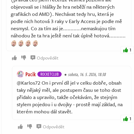
objevovali se i hlášky že hra neběží na některých
grafikách od AMD). Nechávat tedy hru, která je
podle nich hotová 3 raky v Early Access je podle mě
nesmysl. Co za tím asi je............nemaskujou tím
náhodou že ta hra ještě není tak úplně hotová...........
1
Odpovědět
Pacik
ROCKETCLUB
sobota, 16. 5. 2026, 18:38
@Karlos72 On i první díl jel v celku dobře, obsah
taky nějaký měl, ale postupem času se toho dost
přidalo a upravilo, takže očekávám, že stejným
stylem pojedou i u dvojky - prostě mají základ, na
kterém mohou dál stavět.
1
Odpovědět