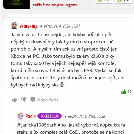
zářivě zeleným logem
skinyking
pátek, 24. 4. 2026, 13:07
Ja vim ze uz to asi nejde, ale kdyby udělali opět
nějaký exkluzivní hry tak by mu to stoprocentně
pomohlo. A myslim tím exkluzivní proste čistě jen
Xbox a ne PC. Jako tomu bylo za éry x360 a diky
tomu taky x360 byla jejich nejúspěšnější konzole,
která měla srovnatelný úspěchy s PS3. Vydali se fakt
špatnou cestou z ktery dost možná uz nejde sejít, ale
byl bych rad kdyby slo 😀
19
Odpovědět
Pacik
ROCKETCLUB
neděle, 26. 4. 2026, 11:36
@janicka1985dark Ano, jasně výborná appka která
stahuje 3x komplet celé CoD, protože se na konci