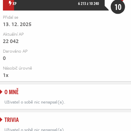
Živě
XP
6 213 z 10 240
10
Přidal se
13. 12. 2025
Aktuální AP
22 042
Darováno AP
0
Násobič úrovně
1x
O MNĚ
Uživatel o sobě nic nenapsal(a).
TRIVIA
Uživatel o sobě nic nenapsal(a).