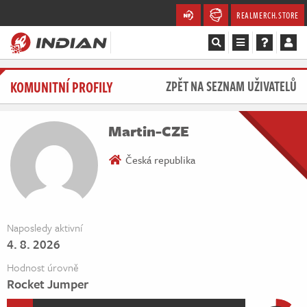
REALMERCH.STORE
Magazín
KOMUNITNÍ PROFILY
ZPĚT NA SEZNAM UŽIVATELŮ
Recenze
Martin-CZE
Videa
Česká republika
Soutěže
Databáze
Naposledy aktivní
4. 8. 2026
Komunita
Hodnost úrovně
Redakce
Rocket Jumper