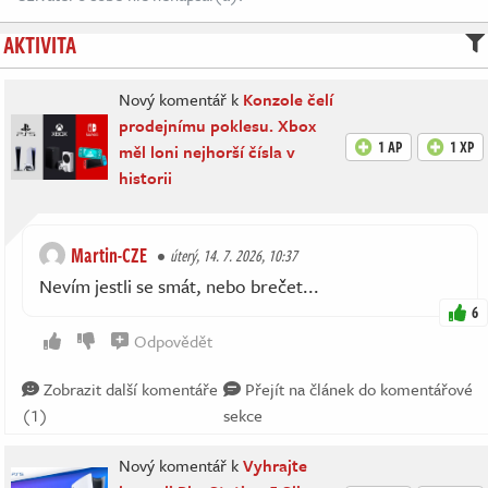
AKTIVITA
Nový komentář k
Konzole čelí
prodejnímu poklesu. Xbox
1 AP
1 XP
měl loni nejhorší čísla v
historii
Martin-CZE
úterý, 14. 7. 2026, 10:37
Nevím jestli se smát, nebo brečet...
6
Odpovědět
Zobrazit další komentáře
Přejít na článek do komentářové
(1)
sekce
Nový komentář k
Vyhrajte