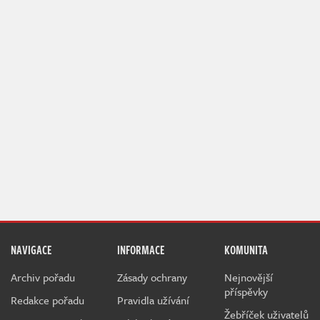
NAVIGACE
INFORMACE
KOMUNITA
Archiv pořadu
Zásady ochrany
Nejnovější
příspěvky
Redakce pořadu
Pravidla užívání
Žebříček uživatelů