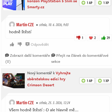
konzoli PlayStation 5 Slim se
1 AP
1 XP
Smarty.cz
Martin-CZE
středa, 10. 6. 2026, 9:03
hodně štěstí
1
2
29
Odpovědět
Zobrazit další komentáře
Přejít na článek do komentářové
(0)
sekce
Nový komentář k
Vyhrajte
sběratelskou edici hry
1 AP
1 XP
Crimson Desert
Martin-CZE
středa, 25. 3. 2026, 12:24
Všem hodně štěstí :-D ale hlavně mě...