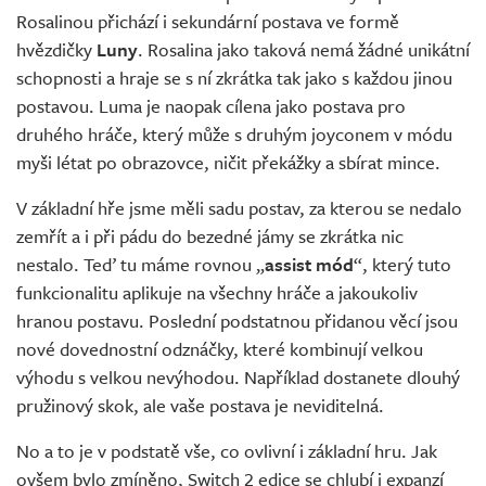
Rosalinou přichází i sekundární postava ve formě
hvězdičky
Luny
. Rosalina jako taková nemá žádné unikátní
schopnosti a hraje se s ní zkrátka tak jako s každou jinou
postavou. Luma je naopak cílena jako postava pro
druhého hráče, který může s druhým joyconem v módu
myši létat po obrazovce, ničit překážky a sbírat mince.
V základní hře jsme měli sadu postav, za kterou se nedalo
zemřít a i při pádu do bezedné jámy se zkrátka nic
nestalo. Teď tu máme rovnou „
assist mód
“, který tuto
funkcionalitu aplikuje na všechny hráče a jakoukoliv
hranou postavu. Poslední podstatnou přidanou věcí jsou
nové dovednostní odznáčky, které kombinují velkou
výhodu s velkou nevýhodou. Například dostanete dlouhý
pružinový skok, ale vaše postava je neviditelná.
No a to je v podstatě vše, co ovlivní i základní hru. Jak
ovšem bylo zmíněno, Switch 2 edice se chlubí i expanzí