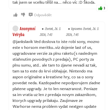
tak jsem se vcelku těšil na... něco víc :D Škoda.
3
Odpovědět
Anonymní
čtvrtek, 26. 3.
Upraveno
čtvrtek, 26. 3.
Velryba
2026, 7:43
2026, 7:45
@jankslavik Ved doslova to iste robi sony, mozno
este v horsom meritku..viz dojenie last of us,
upgradovane verzie za plnu raketu(s naslednym
stiahnutim povodnych z predaja), PC porty za
plnu sumu, atd.. ale tam to zjavne nevadi az tak,
tam sa to este do krvi obhajuje. Nintendo ma
aspon originalne a kreativne hry, co sa o sony
povedat neda. Kazdopadne nepodporujem ziadne
platene upgrady. Je to len nenazranost. Peniaze
sa im vratia uz len z predaja novym zakaznikom,
ktorych upgrady prilakaju. Zaujimave ze
Warhorse nema problem vydat nextgen update