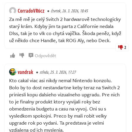
CorradoVR6cz
čtvrtek, 26. 3. 2026, 18:45
Za mě mě je celý Svitch 2 hardwarově technologicky
starý krám. Kdyby jim ta parta z Californie nedala
Dlss, tak je to vlk co chytá vajíčka. Škoda peněz, když
už někdo chce Handle, tak ROG Aly, nebo Deck.
2
Odpovědět
vandrak
středa, 25. 3. 2026, 17:27
Kto cakal viac asi nikdy nemal Nintendo konzolu.
Bolo by to dost nestandartne keby teraz na Switch 2
priniesli kopu dalsieho vizualneho upgradu. Pre nich
to je finalny produkt ktory vyvijali roky bez
obmedzenia budgetu a casu na vyvoj. Oni su s
vysledkom spokojni. Preco by mali robit velky
upgrade rok po vydani. Ta predstava je velmi
vzdialena od ich myslenia.