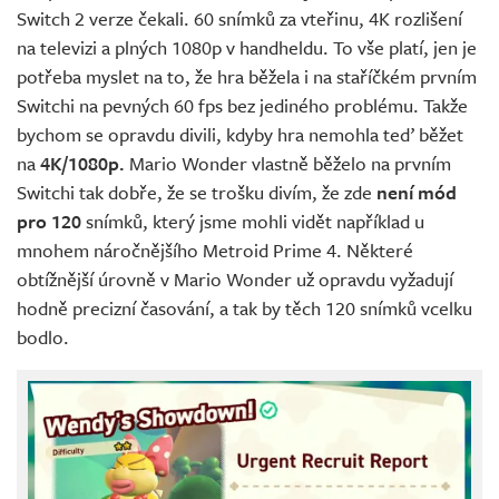
Switch 2 verze čekali. 60 snímků za vteřinu, 4K rozlišení
na televizi a plných 1080p v handheldu. To vše platí, jen je
potřeba myslet na to, že hra běžela i na staříčkém prvním
Switchi na pevných 60 fps bez jediného problému. Takže
bychom se opravdu divili, kdyby hra nemohla teď běžet
na
4K/1080p.
Mario Wonder vlastně běželo na prvním
Switchi tak dobře, že se trošku divím, že zde
není mód
pro 120
snímků, který jsme mohli vidět například u
mnohem náročnějšího Metroid Prime 4. Některé
obtížnější úrovně v Mario Wonder už opravdu vyžadují
hodně precizní časování, a tak by těch 120 snímků vcelku
bodlo.