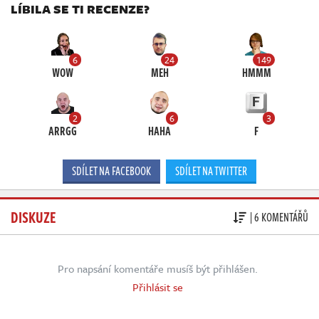
LÍBILA SE TI RECENZE?
6
24
149
WOW
MEH
HMMM
2
6
3
ARRGG
HAHA
F
SDÍLET NA FACEBOOK
SDÍLET NA TWITTER
DISKUZE
| 6 KOMENTÁŘŮ
Pro napsání komentáře musíš být přihlášen.
Přihlásit se