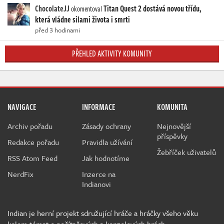
ChocolateJJ
Titan Quest 2 dostává novou třídu,
okomentoval
která vládne silami života i smrti
před 3 hodinami
PŘEHLED AKTIVITY KOMUNITY
NAVIGACE
INFORMACE
KOMUNITA
Archiv pořadu
Zásady ochrany
Nejnovější
příspěvky
Redakce pořadu
Pravidla užívání
Žebříček uživatelů
RSS Atom Feed
Jak hodnotíme
NerdFix
Inzerce na
Indianovi
Indian je herní projekt sdružující hráče a hráčky všeho věku
kolem témat o počítačových a konzolových hrách.