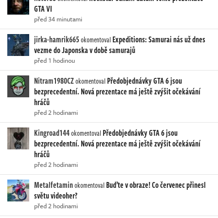
GTA VI
před 34 minutami
jirka-hamrik665
Expeditions: Samurai nás už dnes
okomentoval
vezme do Japonska v době samurajů
před 1 hodinou
Nitram1980CZ
Předobjednávky GTA 6 jsou
okomentoval
bezprecedentní. Nová prezentace má ještě zvýšit očekávání
hráčů
před 2 hodinami
Kingroad144
Předobjednávky GTA 6 jsou
okomentoval
bezprecedentní. Nová prezentace má ještě zvýšit očekávání
hráčů
před 2 hodinami
Metalfetamin
Buďte v obraze! Co červenec přinesl
okomentoval
světu videoher?
před 2 hodinami