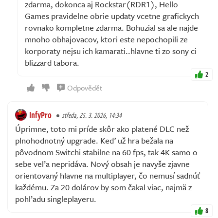
zdarma, dokonca aj Rockstar(RDR1), Hello
Games pravidelne obrie updaty vcetne grafickych
rovnako kompletne zdarma. Bohuzial sa ale najde
mnoho obhajovacov, ktori este nepochopili ze
korporaty nejsu ich kamarati..hlavne ti zo sony ci
blizzard tabora.
2
Odpovědět
InfyPro
středa, 25. 3. 2026, 14:34
Úprimne, toto mi príde skôr ako platené DLC než
plnohodnotný upgrade. Keď už hra bežala na
pôvodnom Switchi stabilne na 60 fps, tak 4K samo o
sebe veľa nepridáva. Nový obsah je navyše zjavne
orientovaný hlavne na multiplayer, čo nemusí sadnúť
každému. Za 20 dolárov by som čakal viac, najmä z
pohľadu singleplayeru.
8