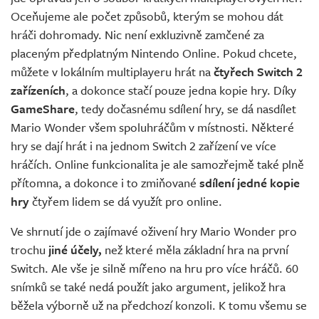
Oceňujeme ale počet způsobů, kterým se mohou dát
hráči dohromady. Nic není exkluzivně zamčené za
placeným předplatným Nintendo Online. Pokud chcete,
můžete v lokálním multiplayeru hrát na
čtyřech Switch 2
zařízeních
, a dokonce stačí pouze jedna kopie hry. Díky
GameShare
, tedy dočasnému sdílení hry, se dá nasdílet
Mario Wonder všem spoluhráčům v místnosti. Některé
hry se dají hrát i na jednom Switch 2 zařízení ve více
hráčích. Online funkcionalita je ale samozřejmě také plně
přítomna, a dokonce i to zmiňované
sdílení jedné kopie
hry
čtyřem lidem se dá využít pro online.
Ve shrnutí jde o zajímavé oživení hry Mario Wonder pro
trochu
jiné účely,
než které měla základní hra na první
Switch. Ale vše je silně mířeno na hru pro více hráčů. 60
snímků se také nedá použít jako argument, jelikož hra
běžela výborně už na předchozí konzoli. K tomu všemu se