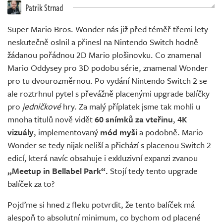
Živě
Patrik Strnad
Super Mario Bros. Wonder nás již před téměř třemi lety
neskutečně oslnil a přinesl na Nintendo Switch hodně
žádanou pořádnou 2D Mario plošinovku. Co znamenal
Mario Oddysey pro 3D podobu série, znamenal Wonder
pro tu dvourozměrnou. Po vydání Nintendo Switch 2 se
ale roztrhnul pytel s převážně placenými upgrade balíčky
pro
jedničkové
hry. Za malý příplatek jsme tak mohli u
mnoha titulů nově vidět
60 snímků za vteřinu
,
4K
vizuály
, implementovaný
mód myši
a podobně. Mario
Wonder se tedy nijak neliší a přichází s placenou Switch 2
edicí, která navíc obsahuje i exkluzivní expanzi zvanou
„Meetup in Bellabel Park“.
Stojí tedy tento upgrade
balíček za to?
Pojďme si hned z fleku potvrdit, že tento balíček má
alespoň to absolutní minimum, co bychom od placené