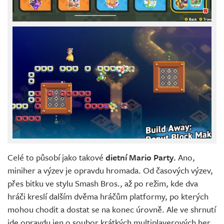
Celé to působí jako takové
dietní Mario Party.
Ano,
miniher a výzev je opravdu hromada. Od časových výzev,
přes bitku ve stylu Smash Bros., až po režim, kde dva
hráči kreslí dalším dvěma hráčům platformy, po kterých
mohou chodit a dostat se na konec úrovně. Ale ve shrnutí
jde opravdu jen o soubor krátkých multiplayerových her.