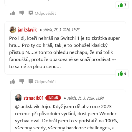
7
Odpovědět
jankslavik
středa, 25. 3. 2026, 17:23
Pro lidi, kteří nehráli na Switchi 1 je to zkrátka super
hra... Pro ty co hráli, tak je to bohužel klasický
přístup N....V tomto ohledu nechápu, že má tolik
fanoušků, protože opakovaně se snaží prodávat +-
to samé za plnou cenu...
6
Odpovědět
strnadik01
INDIAN
středa, 25. 3. 2026, 18:09
@jankslavik Jojo. Když jsem dělal v roce 2023
recenzi při původním vydání, dost jsem Wonder
vychvaloval. Dohrál jsem to v podstatě na 100%,
všechny seedy, všechny hardcore challenges, a