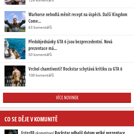
Warhorse nehodlá měnit recept na úspěch. Další Kingdom
Come…
63 komentářů
Předobjednávky GTA 6 jsou bezprecedentní. Nová
prezentace má…
50 komentářů
Vrchol chamtivosti? Rockstar schytává kritiku za GTA 6
108 komentářů
VÍCE NOVINEK
CO SE DĚJE V KOMUNITĚ
lister88
Rockstar odhalil datum velké prezentace
okomentoval