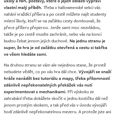
úkoly a NPC postavy, které o jejich oblasti vypráví
vlastní malý příběh.
Třeba v halloweenské sekci vás
nahání vraždící příšera a po cestě můžete najít studenty
místní školy, kteří se na začátku cesty domlouvali, že
přece příšeru přeperou. Jenže sami moc nezvládou,
takže je po cestě musíte zachránit, nebo vás na konci
budou čekat jenom jejich duchové.
Na jednu stranu je
super, že hra je od začátku otevřená a cestu si takřka
ve všem hledáte sami.
Na druhou stranu se vám ale nejednou stane, že prostě
nebudete vědět, co po vás hra dál chce.
Vývojáři se snaží
hráče navádět bez tutoriálu a mapy, třeba přítomností
zdánlivě nepřekonatelných překážek vás nutí
experimentovat s mechanikami.
Při výskoku ze
zahrabání třeba dokážete skočit o jednu kostičku dál než
jenom prostým skokem, a tak před vás v úvodu vývojáři
hodí zdánlivě nepřekonatelnou mezeru. A protože jste ani