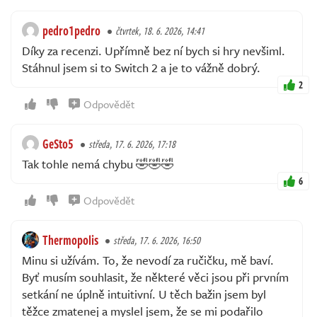
pedro1pedro
čtvrtek, 18. 6. 2026, 14:41
Díky za recenzi. Upřímně bez ní bych si hry nevšiml.
Stáhnul jsem si to Switch 2 a je to vážně dobrý.
2
Odpovědět
GeSto5
středa, 17. 6. 2026, 17:18
Tak tohle nemá chybu 🤣🤣🤣
6
Odpovědět
Thermopolis
středa, 17. 6. 2026, 16:50
Minu si užívám. To, že nevodí za ručičku, mě baví.
Byť musím souhlasit, že některé věci jsou při prvním
setkání ne úplně intuitivní. U těch bažin jsem byl
těžce zmatenej a myslel jsem, že se mi podařilo