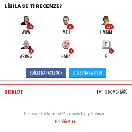
LÍBILA SE TI RECENZE?
19
16
147
WOW
MEH
HMMM
3
1
5
ARRGG
HAHA
F
SDÍLET NA FACEBOOK
SDÍLET NA TWITTER
DISKUZE
| 5 KOMENTÁŘŮ
Pro napsání komentáře musíš být přihlášen.
Přihlásit se