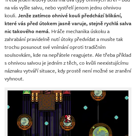
na vás vyšle salvu, nebo vystřelí jenom jednu ohnivou
kouli.
Jenže zatímco ohnivé kouli předchází blikání,
které vás před útokem jasně varuje, stejně rychlá salva
nic takového nemá.
Hráče mechanika úskoku a
zahrabání pravidelně nutí útoky předvídat a musíte tak
trochu posunout své vnímání oproti tradičním
soulsovkám, kde na nepřátele reagujete. Ale třeba příklad
s ohnivou salvou je jedním z těch, co kvůli neexistujícímu
náznaku vytváří situace, kdy prostě není možné se zranění
vyhnout.