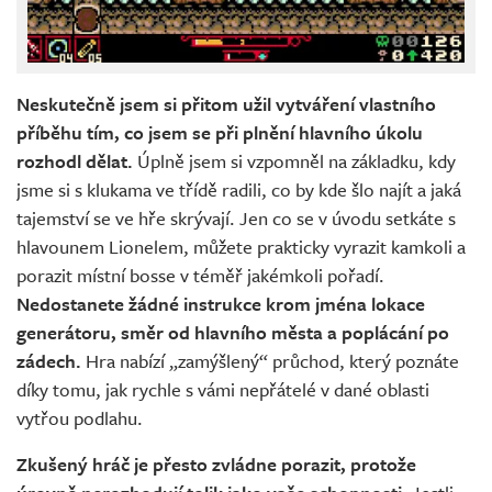
Neskutečně jsem si přitom užil vytváření vlastního
příběhu tím, co jsem se při plnění hlavního úkolu
rozhodl dělat.
Úplně jsem si vzpomněl na základku, kdy
jsme si s klukama ve třídě radili, co by kde šlo najít a jaká
tajemství se ve hře skrývají. Jen co se v úvodu setkáte s
hlavounem Lionelem, můžete prakticky vyrazit kamkoli a
porazit místní bosse v téměř jakémkoli pořadí.
Nedostanete žádné instrukce krom jména lokace
generátoru, směr od hlavního města a poplácání po
zádech.
Hra nabízí „zamýšlený“ průchod, který poznáte
díky tomu, jak rychle s vámi nepřátelé v dané oblasti
vytřou podlahu.
Zkušený hráč je přesto zvládne porazit, protože