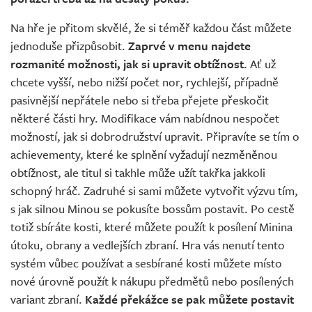
Na hře je přitom skvělé, že si téměř každou část můžete
jednoduše přizpůsobit.
Zaprvé v menu najdete
rozmanité možnosti, jak si upravit obtížnost.
Ať už
chcete vyšší, nebo nižší počet nor, rychlejší, případně
pasivnější nepřátele nebo si třeba přejete přeskočit
některé části hry. Modifikace vám nabídnou nespočet
možností, jak si dobrodružství upravit. Připravíte se tím o
achievementy, které ke splnění vyžadují nezměněnou
obtížnost, ale titul si takhle může užít takřka jakkoli
schopný hráč. Zadruhé si sami můžete vytvořit výzvu tím,
s jak silnou Minou se pokusíte bossům postavit. Po cestě
totiž sbíráte kosti, které můžete použít k posílení Minina
útoku, obrany a vedlejších zbraní. Hra vás nenutí tento
systém vůbec používat a sesbírané kosti můžete místo
nové úrovně použít k nákupu předmětů nebo posílených
variant zbraní.
Každé překážce se pak můžete postavit