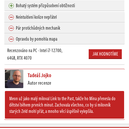
Bohatý systém přizpůsobení obtížnosti
Neintuitivní kolize nepřátel
Pár protichůdných mechanik
Opravdu by pomohla mapa
Recenzováno na PC - Intel i7-12700,
JAK HODNOTÍME
64GB, RTX 4070
Tadeáš Jojko
Autor recenze
Meon už jako malý miloval Link to the Past, takže ho Mina přenesla do
dětství během prvních minut. Zachovala všechno, co by si milovník
starých Zeld mohl přát, a mnoho věcí úspěšně vylepšila.