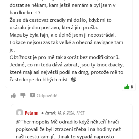
dostat se někam, kam ještě nemám a byl jsem v
hardlocku. :D
Že se dá cestovat zrcadly mi došlo, když mi to
ukázalo jednu postavu, která jím prošla.
Mapa by byla fajn, ale úplně jsem ji nepostrádal.
Lokace nejsou zas tak velké a obecná navigace tam
je.
Obtížnost je pro mě tak akorát bez modifikátorů.
Jediné, co mi teda dává zabrat, jsou ty knockbacky,
které mají asi největší podíl na dmg, protože mě to
často kope do blbých míst. 😄
8
Odpovědět
Petann
čtvrtek, 18. 6. 2026, 11:35
@Thermopolis Mě odradilo když někteří hrači
popisovali že byli ztraceni třeba i na hodiny než
našli cestu kam jít. Jinak to vypadá naprosto