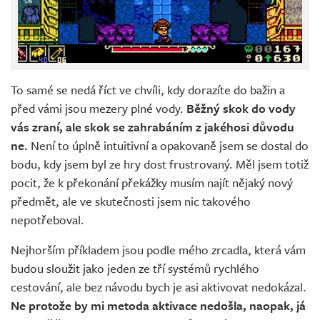
To samé se nedá říct ve chvíli, kdy dorazíte do bažin a
před vámi jsou mezery plné vody.
Běžný skok do vody
vás zraní, ale skok se zahrabáním z jakéhosi důvodu
ne.
Není to úplně intuitivní a opakovaně jsem se dostal do
bodu, kdy jsem byl ze hry dost frustrovaný. Měl jsem totiž
pocit, že k překonání překážky musím najít nějaký nový
předmět, ale ve skutečnosti jsem nic takového
nepotřeboval.
Nejhorším příkladem jsou podle mého zrcadla, která vám
budou sloužit jako jeden ze tří systémů rychlého
cestování, ale bez návodu bych je asi aktivovat nedokázal.
Ne protože by mi metoda aktivace nedošla, naopak, já