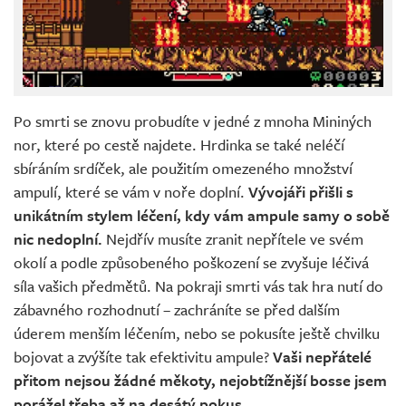
Po smrti se znovu probudíte v jedné z mnoha Mininých
nor, které po cestě najdete. Hrdinka se také neléčí
sbíráním srdíček, ale použitím omezeného množství
ampulí, které se vám v noře doplní.
Vývojáři přišli s
unikátním stylem léčení, kdy vám ampule samy o sobě
nic nedoplní.
Nejdřív musíte zranit nepřítele ve svém
okolí a podle způsobeného poškození se zvyšuje léčivá
síla vašich předmětů. Na pokraji smrti vás tak hra nutí do
zábavného rozhodnutí – zachráníte se před dalším
úderem menším léčením, nebo se pokusíte ještě chvilku
bojovat a zvýšíte tak efektivitu ampule?
Vaši nepřátelé
přitom nejsou žádné měkoty, nejobtížnější bosse jsem
porážel třeba až na desátý pokus.