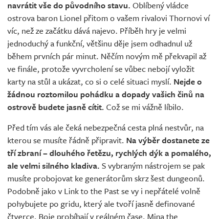
navrátit vše do původního stavu.
Oblíbený vládce
ostrova baron Lionel přitom o vašem rivalovi Thornovi ví
víc, než ze začátku dává najevo. Příběh hry je velmi
jednoduchý a funkční, většinu děje jsem odhadnul už
během prvních pár minut. Něčím novým mě překvapil až
ve finále, protože vyvrcholení se vůbec nebojí vyložit
karty na stůl a ukázat, co si o celé situaci myslí.
Nejde o
žádnou roztomilou pohádku a dopady vašich činů na
ostrově budete jasně cítit.
Což se mi vážně líbilo.
Před tím vás ale čeká nebezpečná cesta plná nestvůr, na
kterou se musíte řádně připravit.
Na výběr dostanete ze
tří zbraní – dlouhého řetězu, rychlých dýk a pomalého,
ale velmi silného kladiva.
S vybraným nástrojem se pak
musíte probojovat ke generátorům skrz šest dungeonů.
Podobně jako v Link to the Past se vy i nepřátelé volně
pohybujete po gridu, který ale tvoří jasně definované
čtverce. Boje probíhají v reálném čase, Mina the