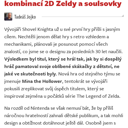
kombinací 2D Zeldy a soulsovky
Živě
Tadeáš Jojko
Vývojáři Shovel Knighta už u své první hry přišli s jasným
cílem. Nechtěli jenom dělat hry s retro vzhledem a
mechanikami, plánovali je posunout pomocí všech
znalostí, co jsme se o designu za posledních 30 let naučili.
Výsledkem byl titul, který se hrál tak, jak by si dospělý
hráč pamatoval svoje oblíbené skákačky z dětství, ne
jaké ve skutečnosti byly.
Nová hra od stejného týmu se
jmenuje
Mina the Hollower
, tentokrát se vývojáři
pokusili zreplikovat svůj úspěch titulem, který se
inspiroval zejména u počátků série The Legend of Zelda.
Na rozdíl od Nintenda se však nemusí bát, že by příliš
náročnou hratelností zahnali dětské publikum, a tak mohli
design a obtížnost dotáhnout ještě dál. Osobně jsem s