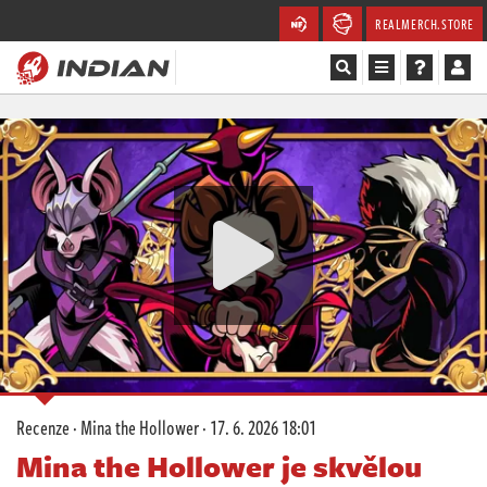
REALMERCH.STORE
Magazín
Recenze
Videa
Soutěže
Databáze
Komunita
Recenze
·
Mina the Hollower
·
17. 6. 2026 18:01
Redakce
Mina the Hollower je skvělou