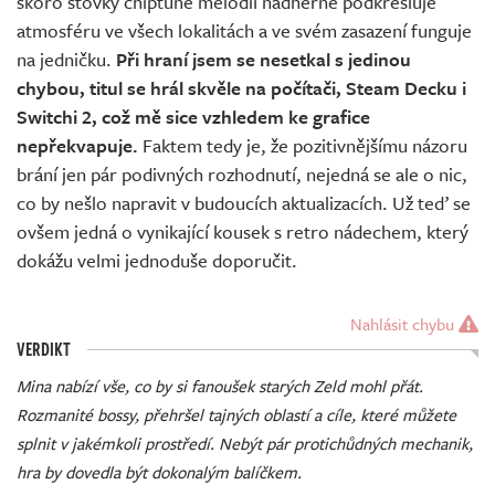
skoro stovky chiptune melodií nádherně podkresluje
atmosféru ve všech lokalitách a ve svém zasazení funguje
na jedničku.
Při hraní jsem se nesetkal s jedinou
chybou, titul se hrál skvěle na počítači, Steam Decku i
Switchi 2, což mě sice vzhledem ke grafice
nepřekvapuje.
Faktem tedy je, že pozitivnějšímu názoru
brání jen pár podivných rozhodnutí, nejedná se ale o nic,
co by nešlo napravit v budoucích aktualizacích. Už teď se
ovšem jedná o vynikající kousek s retro nádechem, který
dokážu velmi jednoduše doporučit.
Nahlásit chybu
VERDIKT
Mina nabízí vše, co by si fanoušek starých Zeld mohl přát.
Rozmanité bossy, přehršel tajných oblastí a cíle, které můžete
splnit v jakémkoli prostředí. Nebýt pár protichůdných mechanik,
hra by dovedla být dokonalým balíčkem.