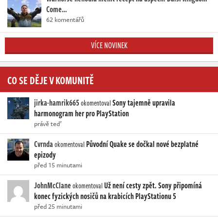
Come…
62 komentářů
VÍCE NOVINEK
CO SE DĚJE V KOMUNITĚ
jirka-hamrik665
Sony tajemně upravila
okomentoval
harmonogram her pro PlayStation
právě teď
Cvrnda
Původní Quake se dočkal nové bezplatné
okomentoval
epizody
před 15 minutami
JohnMcClane
Už není cesty zpět. Sony připomíná
okomentoval
konec fyzických nosičů na krabicích PlayStationu 5
před 25 minutami