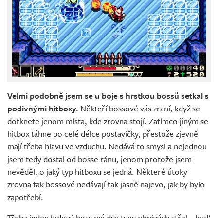
Velmi podobně jsem se u boje s hrstkou bossů setkal s
podivnými hitboxy.
Někteří bossové vás zraní, když se
dotknete jenom místa, kde zrovna stojí. Zatímco jiným se
hitbox táhne po celé délce postavičky, přestože zjevně
mají třeba hlavu ve vzduchu. Nedává to smysl a nejednou
jsem tedy dostal od bosse ránu, jenom protože jsem
nevěděl, o jaký typ hitboxu se jedná. Některé útoky
zrovna tak bossové nedávají tak jasně najevo, jak by bylo
zapotřebí.
Třeba jeden ledový boss má dva typy ohnivých střel – buď