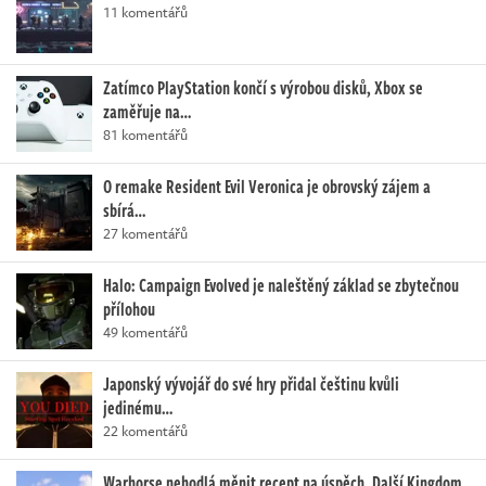
11 komentářů
Zatímco PlayStation končí s výrobou disků, Xbox se
zaměřuje na…
81 komentářů
O remake Resident Evil Veronica je obrovský zájem a
sbírá…
27 komentářů
Halo: Campaign Evolved je naleštěný základ se zbytečnou
přílohou
49 komentářů
Japonský vývojář do své hry přidal češtinu kvůli
jedinému…
22 komentářů
Warhorse nehodlá měnit recept na úspěch. Další Kingdom