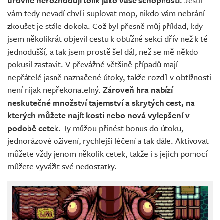
úrovně nerozhodují tolik jako vaše schopnosti.
Jestli
vám tedy nevadí chvíli suplovat mop, nikdo vám nebrání
zkoušet je stále dokola. Což byl přesně můj příklad, kdy
jsem několikrát objevil cestu k obtížné sekci dřív než k té
jednodušší, a tak jsem prostě šel dál, než se mě někdo
pokusil zastavit. V převážné většině případů mají
nepřátelé jasně naznačené útoky, takže rozdíl v obtížnosti
není nijak nepřekonatelný.
Zároveň hra nabízí
neskutečné množství tajemství a skrytých cest, na
kterých můžete najít kosti nebo nová vylepšení v
podobě cetek.
Ty můžou přinést bonus do útoku,
jednorázové oživení, rychlejší léčení a tak dále. Aktivovat
můžete vždy jenom několik cetek, takže i s jejich pomocí
můžete vyvážit své nedostatky.