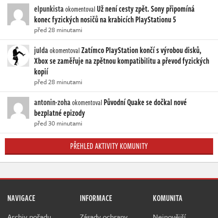
elpunkista
Už není cesty zpět. Sony připomíná
okomentoval
konec fyzických nosičů na krabicích PlayStationu 5
před 28 minutami
julda
Zatímco PlayStation končí s výrobou disků,
okomentoval
Xbox se zaměřuje na zpětnou kompatibilitu a převod fyzických
kopií
před 28 minutami
antonin-zoha
Původní Quake se dočkal nové
okomentoval
bezplatné epizody
před 30 minutami
PŘEHLED AKTIVITY KOMUNITY
NAVIGACE
INFORMACE
KOMUNITA
Archiv pořadu
Zásady ochrany
Nejnovější