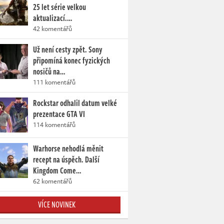
25 let série velkou
aktualizací.…
42 komentářů
Už není cesty zpět. Sony
připomíná konec fyzických
nosičů na…
111 komentářů
Rockstar odhalil datum velké
prezentace GTA VI
114 komentářů
Warhorse nehodlá měnit
recept na úspěch. Další
Kingdom Come…
62 komentářů
VÍCE NOVINEK