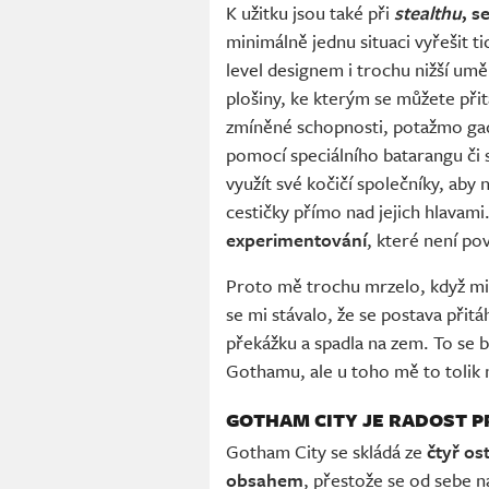
K užitku jsou také při
stealthu
, s
minimálně jednu situaci vyřešit
level designem i trochu nižší umě
plošiny, ke kterým se můžete při
zmíněné schopnosti, potažmo gad
pomocí speciálního batarangu či
využít své kočičí společníky, aby 
cestičky přímo nad jejich hlavami
experimentování
, které není po
Proto mě trochu mrzelo, když m
se mi stávalo, že se postava přitá
překážku a spadla na zem. To se 
Gothamu, ale u toho mě to tolik 
GOTHAM CITY JE RADOST P
Gotham City se skládá ze
čtyř os
obsahem
, přestože se od sebe na