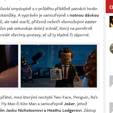
C
ůsobí smysluplně a v průběhu přibližně patnácti hodin
 okamžiky. A vyprávěn je samozřejmě s
notnou dávkou
ší, ale také starší, přičemž nešetří všemožnými
easter
pům pak sekunduje dobrý scénář, který na poměrně
eslit všechny postavy, ať už ty kladné či záporné.
přátel, mezi kterými nechybí Two-Face, Penguin, Ra’s
ké Fly Man či Kite Man a samozřejmě
Joker
, jehož
ím Jacku Nicholsonovi a Heathu Ledgerovi
. Zástup