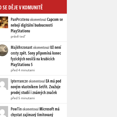
O SE DĚJE V KOMUNITĚ
PanPrcstenu
Capcom se
okomentoval
nebojí digitální budoucnosti
PlayStationu
právě teď
MajkRezonant
Už není
okomentoval
cesty zpět. Sony připomíná konec
fyzických nosičů na krabicích
PlayStationu 5
před 4 minutami
lpterrancze
EA má pod
okomentoval
novým vlastníkem šetřit. Zvažuje
prodej studií i známých značek
před 5 minutami
PowTin
Microsoft má
okomentoval
chystat zajímavý limitovaný