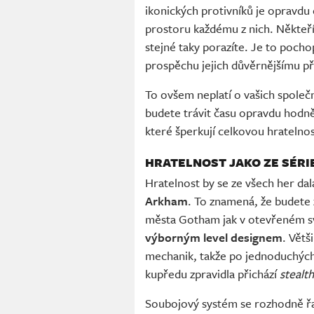
ikonických protivníků je opravdu
prostoru každému z nich. Někteří 
stejné taky porazíte. Je to pocho
prospěchu jejich důvěrnějšímu př
To ovšem neplatí o vašich společ
budete trávit času opravdu hodně
které šperkují celkovou hratelnos
HRATELNOST JAKO ZE SÉR
Hratelnost by se ze všech her dal
Arkham
. To znamená, že budete 
města Gotham jak v otevřeném svě
výborným level designem
. Větš
mechanik, takže po jednoduchých 
kupředu zpravidla přichází
stealt
Soubojový systém se rozhodně řad