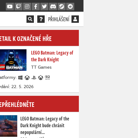
PŘIHLÁŠENÍ
ETAIL K OZNAČENÉ HŘE
LEGO Batman: Legacy of
the Dark Knight
TT Games
latformy:
dání: 22. 5. 2026
EPŘEHLÉDNĚTE
LEGO Batman: Legacy of the
Dark Knight bude chránit
nepopulární…