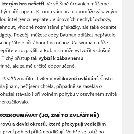
e kterým hra nešetří
. Ve většině úrovních můžeme
 tichým přístupem. K tomu vám hra dopomůže zábavným
lou inteligencí nepřátel. V úrovních nechybí ochozy,
táhnout, vhodně rozmístěné překážky, ale také oceníte
gety. Později můžete coby Batman odlákat nepřátele
 si nepřátele přitáhnout na ochoz. Catwoman může
nepřítele rozptýlili, a Robin si může vytvořit vzdušné
. Tichý přístup tak
vybízí k zábavnému
vinné, ale za mě určitě doporučené.
i
stealth
zmařilo chvílemi
nešikovné ovládání
. Často
hla jinam, než jsem chtěla, případně se zasekla o
bohužel stávalo i při volném pohybu v otevřeném světě
nerozčilovalo.
ROZKOUMÁVAT (JO, ZNÍ TO ZVLÁŠTNĚ)
trovů a devíti okresů, které překypují vedlejším
 první pohled příliš neodlišují. Ve hře se totiž po