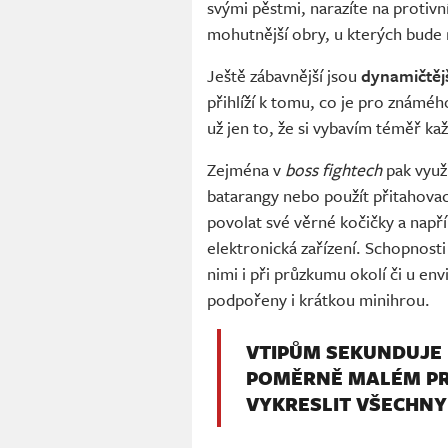
svými pěstmi, narazíte na protivn
mohutnější obry, u kterých bude 
Ještě zábavnější jsou
dynamičtěj
přihlíží k tomu, co je pro známéh
už jen to, že si vybavím téměř každ
Zejména v
boss fightech
pak využ
batarangy nebo použít přitahova
povolat své věrné kočičky a např
elektronická zařízení. Schopnosti
nimi i při průzkumu okolí či u en
podpořeny i krátkou minihrou.
VTIPŮM SEKUNDUJE 
POMĚRNĚ MALÉM PR
VYKRESLIT VŠECHNY