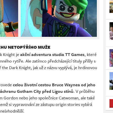
BĚHU NETOPÝŘÍHO MUŽE
k Knight je
akční adventura studia TT Games
, které
mného rytíře. Ale zatímco předcházející tituly přišly s
the Dark Knight, jak už z názvu vyplývá, je hrdinovou
provede
celou životní cestou Bruce Waynea od jeho
záchranu Gotham City před Ligou stínů
. V průběhu
Jim Gordon nebo jeho společnice Catwoman, ale také
řičemž si vypravování ze zástupu origin stories vybírá
 nejvhodnější.