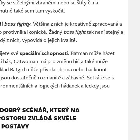
íky se střelnými zbraněmi nebo se štíty či na
nutné také sem tam vyskočit.
ší
boss fighty
. Většina z nich je kreativně zpracovaná a
o protivníka ikonické. Žádný
boss fight
tak není stejný a
ý z nich, vypovídá o jejich kvalitě.
ijete své
speciální schopnosti
. Batman může házet
cí hák, Catwoman má pro změnu bič a také může
íklad Batgirl může přivolat drona nebo hacknout
 jsou dostatečně rozmanité a zábavné. Setkáte se s
vironmentálních a logických hádanek a leckdy jsou
DOBRÝ SCÉNÁŘ, KTERÝ NA
OSTORU ZVLÁDÁ SKVĚLE
 POSTAVY