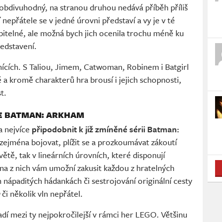
 obdivuhodný, na stranou druhou nedává příběh příliš
nepřátele se v jedné úrovni představí a vy je v té
pitelné, ale možná bych jich ocenila trochu méně ku
edstavení.
nících. S Taliou, Jimem, Catwoman, Robinem i Batgirl
 a kromě charakterů hra brousí i jejich schopnosti,
t.
IE BATMAN: ARKHAM
a nejvíce
připodobnit k již zmíněné sérii Batman:
zejména bojovat, plížit se a prozkoumávat zákoutí
tě, tak v lineárních úrovních, které disponují
ina z nich vám umožní zakusit každou z hratelných
nápaditých hádankách či sestrojování originální cesty
h
či několik vln nepřátel.
í mezi ty nejpokročilejší v rámci her LEGO. Většinu