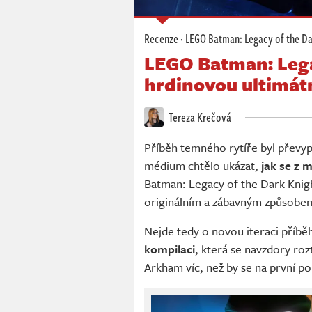
Recenze
·
LEGO Batman: Legacy of the Da
LEGO Batman: Lega
hrdinovou ultimát
Tereza Krečová
Příběh temného rytíře byl převy
médium chtělo ukázat,
jak se z 
Batman: Legacy of the Dark Knigh
originálním a zábavným způsobe
Nejde tedy o novou iteraci příb
kompilaci
, která se navzdory rozt
Arkham víc, než by se na první p