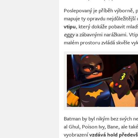
Poslepovaný je příběh výborně, p
mapuje ty opravdu nejdůležitější
vtipu
, který dokáže pobavit mlad
eggy
a zábavnými narážkami. Vti
malém prostoru zvládá skvěle vykr
Batman by byl nikým bez svých ne
al Ghul, Poison Ivy, Bane, ale ta
vyobrazení
vzdává hold předevš