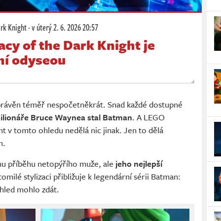
rk Knight
·
v úterý
2. 6. 2026 20:57
cy of the Dark Knight je
ní odyseou
právěn téměř nespočetněkrát. Snad každé dostupné
milionáře Bruce Waynea stal Batman
. A LEGO
t v tomto ohledu nedělá nic jinak. Jen to dělá
m.
ěhu příběhu netopýřího muže, ale
jeho nejlepší
omilé stylizaci přibližuje k legendární sérii Batman:
ohled mohlo zdát.