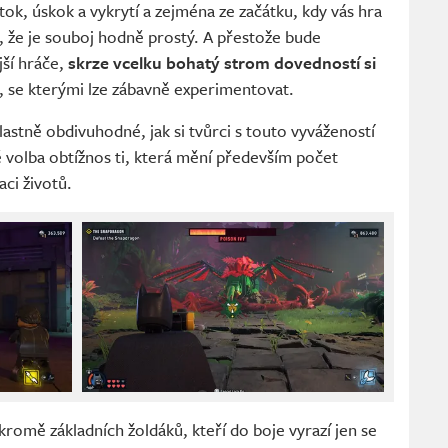
útok, úskok a vykrytí a zejména ze začátku, kdy vás hra
t, že je souboj hodně prostý. A přestože bude
ší hráče,
skrze vcelku bohatý strom dovedností si
, se kterými lze zábavně experimentovat.
lastně obdivuhodné, jak si tvůrci s touto vyvážeností
é volba obtížnos ti, která mění především počet
aci životů.
 kromě základních žoldáků, kteří do boje vyrazí jen se