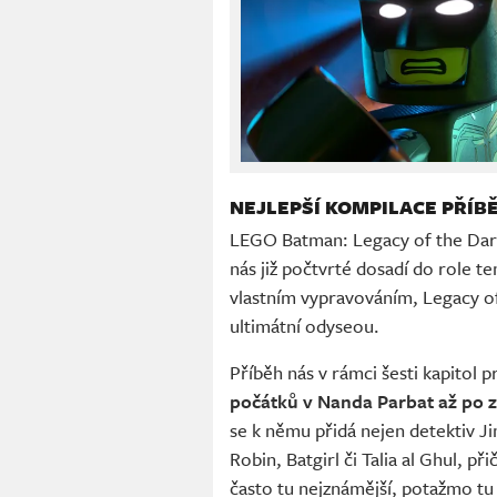
NEJLEPŠÍ KOMPILACE PŘÍ
LEGO Batman: Legacy of the Dar
nás již počtvrté dosadí do role te
vlastním vypravováním, Legacy of 
ultimátní odyseou.
Příběh nás v rámci šesti kapitol 
počátků v Nanda Parbat až po 
se k němu přidá nejen detektiv 
Robin, Batgirl či Talia al Ghul, p
často tu nejznámější, potažmo tu