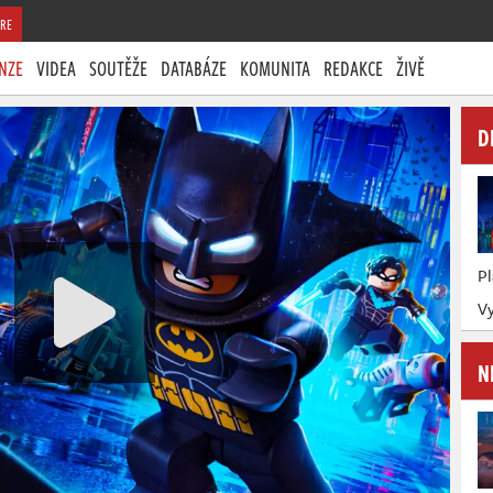
RE
NZE
VIDEA
SOUTĚŽE
DATABÁZE
KOMUNITA
REDAKCE
ŽIVĚ
D
P
Vy
N