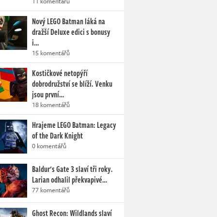
11 komentářů
Nový LEGO Batman láká na
dražší Deluxe edici s bonusy
i…
15 komentářů
Kostičkové netopýří
dobrodružství se blíží. Venku
jsou první…
18 komentářů
Hrajeme LEGO Batman: Legacy
of the Dark Knight
0 komentářů
Baldur's Gate 3 slaví tři roky.
Larian odhalil překvapivé…
77 komentářů
Ghost Recon: Wildlands slaví