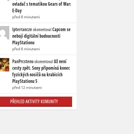
ovladač s tematikou Gears of War:
E-Day
před 8 minutami
lpterrancze
Capcom se
okomentoval
nebojí digitální budoucnosti
PlayStationu
před 8 minutami
PanPrcstenu
Už není
okomentoval
cesty zpět. Sony připomíná konec
fyzických nosičů na krabicích
PlayStationu 5
před 12 minutami
PŘEHLED AKTIVITY KOMUNITY