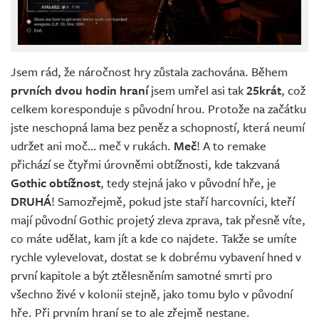
Jsem rád, že náročnost hry zůstala zachována. Během
prvních dvou hodin hraní
jsem umřel asi tak
25krát
, což
celkem koresponduje s původní hrou. Protože na začátku
jste neschopná lama bez peněz a schopností, která neumí
udržet ani moč… meč v rukách.
Meč
! A to remake
přichází se čtyřmi úrovněmi obtížnosti, kde takzvaná
Gothic obtížnost
, tedy stejná jako v původní hře, je
DRUHÁ
! Samozřejmě, pokud jste staří harcovníci, kteří
mají původní Gothic projetý zleva zprava, tak přesně víte,
co máte udělat, kam jít a kde co najdete. Takže se umíte
rychle vylevelovat, dostat se k dobrému vybavení hned v
první kapitole a být ztělesněním samotné smrti pro
všechno živé v kolonii stejně, jako tomu bylo v původní
hře. Při prvním hraní se to ale zřejmě nestane.