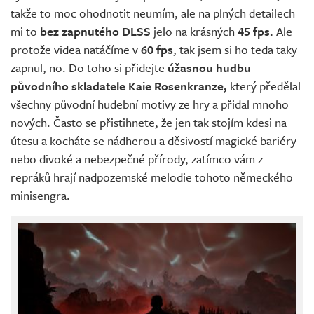
takže to moc ohodnotit neumím, ale na plných detailech
mi to
bez zapnutého DLSS
jelo na krásných
45 fps.
Ale
protože videa natáčíme v
60 fps
, tak jsem si ho teda taky
zapnul, no. Do toho si přidejte
úžasnou hudbu
původního skladatele Kaie Rosenkranze,
který předělal
všechny původní hudební motivy ze hry a přidal mnoho
nových. Často se přistihnete, že jen tak stojím kdesi na
útesu a kocháte se nádherou a děsivostí magické bariéry
nebo divoké a nebezpečné přírody, zatímco vám z
repráků hrají nadpozemské melodie tohoto německého
minisengra.