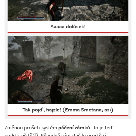
Aaaaa dolůsek!
Tak pojď, hajzle! (Emma Smetana, asi)
Změnou prošel i systém
páčení
zámků
. To je teď
podstatně těžší. Původně vám stačilo prostě si