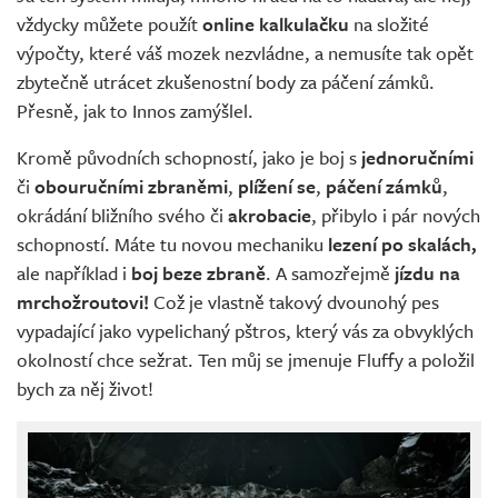
vždycky můžete použít
online kalkulačku
na složité
výpočty, které váš mozek nezvládne, a nemusíte tak opět
zbytečně utrácet zkušenostní body za páčení zámků.
Přesně, jak to Innos zamýšlel.
Kromě původních schopností, jako je boj s
jednoručními
či
obouručními
zbraněmi
,
plížení
se
,
páčení
zámků
,
okrádání bližního svého či
akrobacie
, přibylo i pár nových
schopností. Máte tu novou mechaniku
lezení po skalách,
ale například i
boj beze
zbraně
. A samozřejmě
jízdu na
mrchožroutovi!
Což je vlastně takový dvounohý pes
vypadající jako vypelichaný pštros, který vás za obvyklých
okolností chce sežrat. Ten můj se jmenuje Fluffy a položil
bych za něj život!