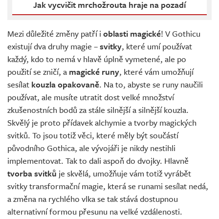
Jak vycvičit mrchožrouta hraje na pozadí
Mezi důležité změny patří i
oblasti magické
! V Gothicu
existují dva druhy magie –
svitky
, které umí používat
každý, kdo to nemá v hlavě úplně vymetené, ale po
použití se zničí, a
magické runy
, které vám umožňují
sesílat
kouzla opakovaně
. Na to, abyste se runy naučili
používat, ale musíte utratit dost velké množství
zkušenostních bodů za stále silnější a silnější kouzla.
Skvělý je proto přídavek alchymie a tvorby magických
svitků. To jsou totiž věci, které měly být součástí
původního Gothica, ale vývojáři je nikdy nestihli
implementovat. Tak to dali aspoň do dvojky. Hlavně
tvorba svitků
je skvělá, umožňuje vám totiž vyrábět
svitky transformační magie, která se runami sesílat nedá,
a změna na rychlého vlka se tak stává dostupnou
alternativní formou přesunu na velké vzdálenosti.