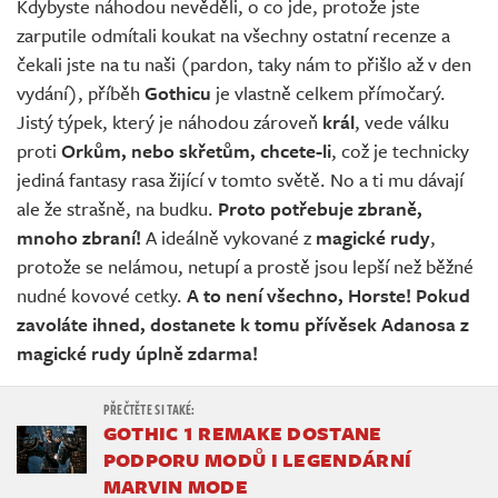
Kdybyste náhodou nevěděli, o co jde, protože jste
zarputile odmítali koukat na všechny ostatní recenze a
čekali jste na tu naši (pardon, taky nám to přišlo až v den
vydání), příběh
Gothicu
je vlastně celkem přímočarý.
Jistý týpek, který je náhodou zároveň
král
, vede válku
proti
Orkům, nebo skřetům, chcete-li
, což je technicky
jediná fantasy rasa žijící v tomto světě. No a ti mu dávají
ale že strašně, na budku.
Proto potřebuje zbraně,
mnoho zbraní!
A ideálně vykované z
magické rudy
,
protože se nelámou, netupí a prostě jsou lepší než běžné
nudné kovové cetky.
A to není všechno, Horste! Pokud
zavoláte ihned, dostanete k tomu přívěsek Adanosa z
magické rudy úplně zdarma!
GOTHIC 1 REMAKE DOSTANE
PODPORU MODŮ I LEGENDÁRNÍ
MARVIN MODE