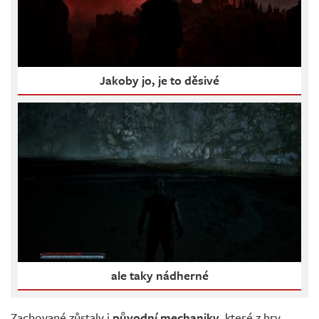
Jakoby jo, je to děsivé
ale taky nádherné
Zachované zůstaly i
původní mechaniky,
které z hry