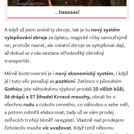
...haaaaaa!
A když už jsem zmínil ty zbroje, tak je tu
nový systém
vylepšování zbroje
za úplatu, magické róby samozřejmě
ne, protože nasrat, ale ostatní zbroje se vylepšovat dají,
až dokud se z vás nestane středověký obrněný
transportér.
Mírně kontroverzní je i
nový ekonomický systém
, i když
já i tuto věc považuji za
pozitivní
. Zatímco v původním
Gothicu
jste náhodnému týpkovi prodali
28 vlčích kůží,
86 drápů a 57 žihadel Krvavé mouchy,
obrali ho o
všechnu
rudu
a cokoliv cenného, co náhodou u sebe měl,
a potom odmítli elaborovat, tady už se vám prodej
zvířecích trofejí téměř nevyplatí. Vlastně nad prodejem
čehokoliv musíte
víc uvažovat.
Když totiž někomu