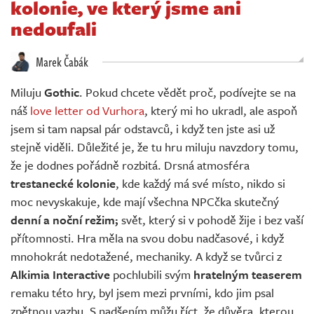
kolonie, ve který jsme ani
Živě
nedoufali
Marek Čabák
Miluju
Gothic
. Pokud chcete vědět proč, podívejte se na
náš
love letter od Vurhora
, který mi ho ukradl, ale aspoň
jsem si tam napsal pár odstavců, i když ten jste asi už
stejně viděli. Důležité je, že tu hru miluju navzdory tomu,
že je dodnes pořádně rozbitá. Drsná atmosféra
trestanecké kolonie
, kde každý má své místo, nikdo si
moc nevyskakuje, kde mají všechna NPCčka skutečný
denní a noční režim;
svět, který si v pohodě žije i bez vaší
přítomnosti. Hra měla na svou dobu nadčasové, i když
mnohokrát nedotažené, mechaniky. A když se tvůrci z
Alkimia
Interactive
pochlubili svým
hratelným teaserem
remaku této hry, byl jsem mezi prvními, kdo jim psal
zpětnou vazbu. S nadšením můžu říct, že důvěra, kterou