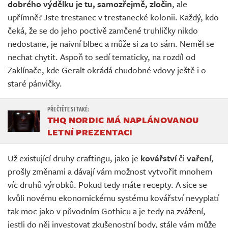
dobrého výdělku je tu, samozřejmě, zločin
, ale
upřímně? Jste trestanec v trestanecké kolonii. Každý, kdo
čeká, že se do jeho poctivě zamčené truhličky nikdo
nedostane, je naivní blbec a může si za to sám. Neměl se
nechat chytit. Aspoň to sedí tematicky, na rozdíl od
Zaklínače, kde Geralt okrádá chudobné vdovy ještě i o
staré pánvičky.
THQ NORDIC MÁ NAPLÁNOVANOU
LETNÍ PREZENTACI
Už existující druhy craftingu, jako je
kovářství
či
vaření
,
prošly změnami a dávají vám možnost vytvořit mnohem
víc druhů výrobků. Pokud tedy máte recepty. A sice se
kvůli novému ekonomickému systému kovářství nevyplatí
tak moc jako v původním Gothicu a je tedy na zvážení,
jestli do něj investovat zkušenostní body, stále vám může