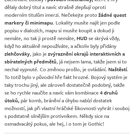
dělaly dobrý titul a navíc strašně zlepšují oproti
moderním titulům imerzi. Nečekejte proto
žádné quest
markery či minimapu
. Lokality musíte najít jen podle
popisu v dialozích, mapu si musíte koupit a dokud ji
nemáte, no tak ji prostě nemáte,
HUD
se skrývá vždy,
když ho aktuálně nepoužíváte, a ačkoliv byly přidány
zlehčováky
, jako je
zvýraznění okrajů interaktivních a
sbíratelných předmětů
, já nejsem lama, takže jsem si to
nechal vypnuté. Co změnou prošlo, je ovládání.
Naštěstí
.
To totiž bylo v původní hře fakt hrozné. Bojový systém je
taky trochu jiný, ale zároveň dostatečně podobný, takže
se ho rychle naučíte a navíc vám kombinace
4 druhů
útoků,
pár komb, bránění a úhybu nabízí dostatek
možností, jak při vlastní hráčské šikovnosti vyhrát i souboj
s podstatně silnějším protivníkem. Někdy sice na
osmadvacátý pokus, ale hej, i o tom je Gothic!