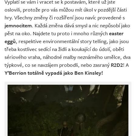
Vyplatí se vám i vracet se k postavám, které už jste
oslovili, protože pro vás můžou mít úkol v pozdější části
hry. Všechny změny či rozšíření jsou navíc provedené s
jemnocitem
. Každá změna dává smysl a nic nepůsobí jako
pěst na oko. Najdete tu proto i mnoho různých
easter
eggů
, respektive environmentální story telling, jako jsou
třeba kostlivec sedící na židli a koukající do údolí, oběti
sériového vraha, náhodné malby neznámého umělce, dva
týpkové, co se navzájem probodli, nebo zasraný
R2D2
! A
Y’Berrion totálně vypadá jako Ben Kinsley!