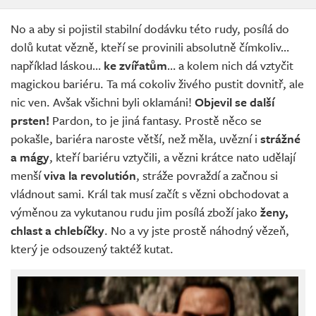
No a aby si pojistil stabilní dodávku této rudy, posílá do
dolů kutat vězně, kteří se provinili absolutně čímkoliv…
například láskou…
ke zvířatům
… a kolem nich dá vztyčit
magickou bariéru. Ta má cokoliv živého pustit dovnitř, ale
nic ven. Avšak všichni byli oklamáni!
Objevil se další
prsten!
Pardon, to je jiná fantasy. Prostě něco se
pokašle, bariéra naroste větší, než měla, uvězní i
strážné
a
mágy
, kteří bariéru vztyčili, a vězni krátce nato udělají
menší
viva la revolutión
, stráže povraždí a začnou si
vládnout sami. Král tak musí začít s vězni obchodovat a
výměnou za vykutanou rudu jim posílá zboží jako
ženy,
chlast a chlebíčky
. No a vy jste prostě náhodný vězeň,
který je odsouzený taktéž kutat.