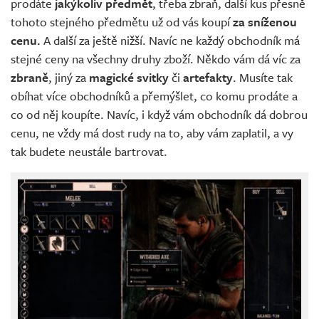
prodáte
jakýkoliv předmět
, třeba zbraň, další kus přesně
tohoto stejného předmětu už od vás koupí
za sníženou
cenu.
A další za ještě nižší. Navíc ne každý obchodník má
stejné ceny na všechny druhy zboží. Někdo vám dá víc za
zbraně
, jiný za
magické svitky
či
artefakty
. Musíte tak
obíhat více obchodníků a přemýšlet, co komu prodáte a
co od něj koupíte. Navíc, i když vám obchodník dá dobrou
cenu, ne vždy má dost rudy na to, aby vám zaplatil, a vy
tak budete neustále bartrovat.