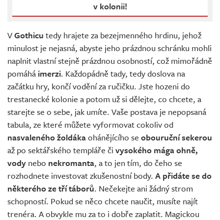
v kolonii!
V
Gothicu
tedy hrajete za bezejmenného hrdinu, jehož
minulost je nejasná, abyste jeho prázdnou schránku mohli
naplnit vlastní stejně prázdnou osobností, což mimořádně
pomáhá
imerzi
. Každopádně tady, tedy doslova na
začátku hry, končí vodění za ručičku. Jste hozeni do
trestanecké kolonie a potom už si dělejte, co chcete, a
starejte se o sebe, jak umíte. Vaše postava je nepopsaná
tabula, ze které můžete vyformovat cokoliv od
nasvaleného
žoldáka
ohánějícího se
obouruční sekerou
až po sektářského templáře či
vysokého mága ohně,
vody
nebo
nekromanta
, a to jen tím, do čeho se
rozhodnete investovat zkušenostní body.
A přidáte se do
některého ze tří táborů
. Nečekejte ani žádný strom
schopností. Pokud se něco chcete naučit, musíte najít
trenéra. A obvykle mu za to i dobře zaplatit. Magickou