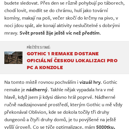
budete sledovat. Přes den se různě pohybují po táborech,
chodí lovit, modlit se do chrámu, hulí jako tovární
komíny, makají na poli, večer skočí do krčmy na pivo, v
noci jdou spát, ale konají aktivity neslučitelné s dobrými
mravy.
Svět prostě žije ještě víc než předtím.
GOTHIC 1 REMAKE DOSTANE
OFICIÁLNÍ ČESKOU LOKALIZACI PRO
PC A KONZOLE
Na tomto místě rovnou pochválím i
vizuál hry.
Gothic
remake je
nádherný
. Takhle nějak vypadala hra v mé
hlavě, když jsem ji kdysi dávno hrál poprvé. Nádherné
ručně nadizajnované prostředí, kterým Gothic u mě vždy
překonával Oblivion, kde se dokola točily tři druhy
dungeonů a čtyři druhy domů, je tu povýšené na ještě
vyšší úroveň. Co se týče optimalizace, mám
5080tku,