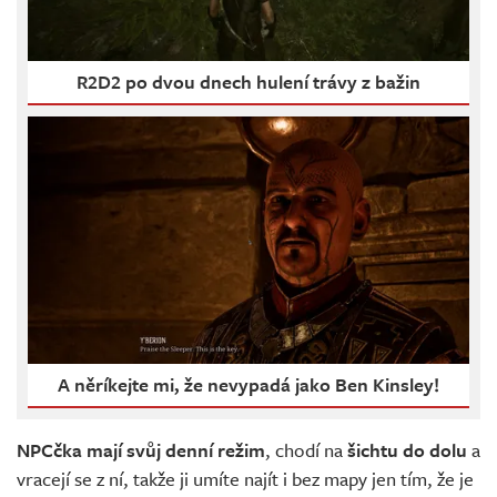
R2D2 po dvou dnech hulení trávy z bažin
A něríkejte mi, že nevypadá jako Ben Kinsley!
NPCčka mají svůj denní režim
, chodí na
šichtu do dolu
a
vracejí se z ní, takže ji umíte najít i bez mapy jen tím, že je