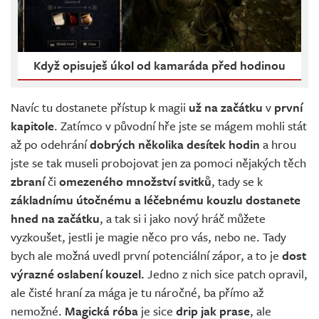
Když opisuješ úkol od kamaráda před hodinou
Navíc tu dostanete přístup k magii
už na začátku
v
první
kapitole
. Zatímco v původní hře jste se mágem mohli stát
až po odehrání
dobrých několika desítek hodin
a hrou
jste se tak museli probojovat jen za pomoci nějakých těch
zbraní
či
omezeného
množství svitků
, tady se k
základnímu útočnému a léčebnému kouzlu dostanete
hned na začátku
, a tak si i jako nový hráč můžete
vyzkoušet, jestli je magie něco pro vás, nebo ne. Tady
bych ale možná uvedl první potenciální zápor, a to je
dost
výrazné oslabení kouzel.
Jedno z nich sice patch opravil,
ale čisté hraní za mága je tu náročné, ba přímo až
nemožné.
Magická róba
je sice
drip jak prase
, ale