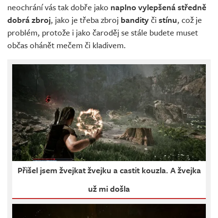
neochrání vás tak dobře jako
naplno vylepšená středně
dobrá zbroj
, jako je třeba zbroj
bandity
či
stínu
, což je
problém, protože i jako čaroděj se stále budete muset
občas ohánět mečem či kladivem.
Přišel jsem žvejkat žvejku a castit kouzla. A žvejka
už mi došla