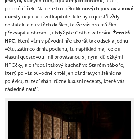
jeskyní, starých ruin, opuštěných chrámů
, jezer,
potoků či řek. Najdete tu i několik
nových postav
a
nové
questy
nejen v první kapitole, kde bylo questů vždy
dostatek, ale i v těch dalších, takže vás hra má čím
překvapit a ohromit, i když jste Gothic veteráni.
Ženská
NPC
, která vám v původní hře akorát tak odsekla jednu
větu, zatímco drhla podlahu, tu například mají celou
vlastní questovou linii provázanou s jinými důležitými
NPCčky, ale třeba i takový
kuchař
ve
Starém táboře
,
který po vás původně chtěl jen pár žravých štěnic na
polévku, tu teď shání různé luxusní recepty, které vás
následně naučí.