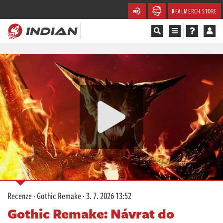
REALMERCH.STORE
Magazín
Recenze
Videa
Soutěže
Databáze
Komunita
Recenze
·
Gothic Remake
·
3. 7. 2026 13:52
Redakce
Gothic Remake: Návrat do