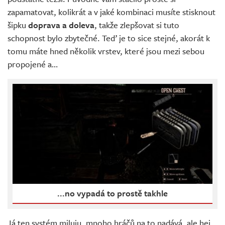
zapamatovat, kolikrát a v jaké kombinaci musíte stisknout
šipku
doprava a doleva
, takže zlepšovat si tuto
schopnost bylo zbytečné. Teď je to sice stejné, akorát k
tomu máte hned několik vrstev, které jsou mezi sebou
propojené a…
...no vypadá to prostě takhle
Já ten systém miluju, mnoho hráčů na to nadává, ale hej,