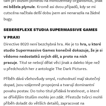
tam při bližším pohledu na mimozemský organismus, jinak
mi běžela plynule
. Kromě asi dvou případů, kdy se mi
cutscéna načítala delší dobu jsem ani nenarazila na žádné
bugy.
SEBEREFLEXE STUDIA SUPERMASSIVE GAMES
V PRAXI
Directive 8020 není bezchybná hra. Ale je to
hra, u které
studio Supermassive Games konečně dokazuje, že je si
vědomo nedostatků svých děl, a proto na nich
pracuje
. Titul se nebojí dělat věci jinak a daleko lépe než
u předchozích her z antologie The Dark Pictures.
Příběh dává všehovšudy smysl, rozhodnutí mají skutečný
dopad, jsou vzájemně propojená a tvarují dominantní
povahu postav. Do toho titul přidává hratelnost, o které
se dřívějším titulům mohlo jen zdát. Přestože tvůrci mohli
příběh doladit do větších detailů, zapracovat na