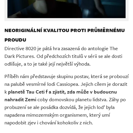
NEORIGINÁLNÍ KVALITOU PROTI PRŮMĚRNÉMU
PROUDU
Directive 8020 je pátá hra zasazená do antologie The
Dark Pictures. Od předchozích titulů v sérii se ale dosti
odlišuje, a to je také její největší výhoda.
Příběh nám představuje skupinu postav, která se probouzí
na palubě vesmírné lodi Cassiopea. Jejich cílem je dorazit
k
planetě Tau Ceti f a zjistit, zda může v budoucnu
nahradit Zemi
coby domovskou planetu lidstva. Záhy po
probuzení se ale posádka dozvídá, že jejich loď byla
napadena mimozemským organismem, který umí
napodobit zjev i chování kohokoliv z nich.