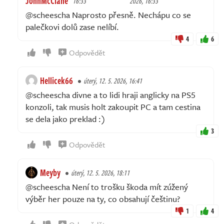
JohnMcClane
16:33
2026, 16:33
@scheescha Naprosto přesně. Nechápu co se
palečkovi dolů zase nelíbí.
4
6
Odpovědět
Hellicek66
úterý, 12. 5. 2026, 16:41
@scheescha divne a to lidi hraji anglicky na PS5
konzoli, tak musis holt zakoupit PC a tam cestina
se dela jako preklad :)
3
Odpovědět
Meyby
úterý, 12. 5. 2026, 18:11
@scheescha Není to trošku škoda mít zúžený
výběr her pouze na ty, co obsahují češtinu?
1
4