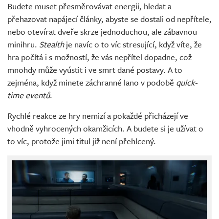
Budete muset přesměrovávat energii, hledat a
přehazovat napájecí články, abyste se dostali od nepřítele,
nebo otevírat dveře skrze jednoduchou, ale zábavnou
minihru.
Stealth
je navíc o to víc stresující, když víte, že
hra počítá i s možností, že vás nepřítel dopadne, což
mnohdy může vyústit i ve smrt dané postavy. A to
zejména, když minete záchranné lano v podobě
quick-
time eventů
.
Rychlé reakce ze hry nemizí a pokaždé přicházejí ve
vhodně vyhrocených okamžicích. A budete si je užívat o
to víc, protože jimi titul již není přehlcený.