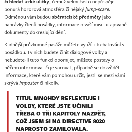
či hledat úzké uličky
, čemuž velmi často nepřispěje
ponurá hororová atmosféra či nějaký
jump-scare
.
Odměnou vám budou
sběratelské předměty
jako
nahrávky členů posádky, informace o vaší misi i utajované
dokumenty dokreslující dění.
Klidnější průzkumné pasáže můžete využít i k chatování s
posádkou. I v nich budete činit dialogové volby a
nebudete-li tuto funkci opomíjet, můžete postavy o
něčem informovat či je varovat, případně se dozvědět
informace, které vám pomohou určit, jestli se mezi vámi
skrývá
imposter
či nikoliv.
TITUL MNOHDY REFLEKTUJE I
VOLBY, KTERÉ JSTE UČINILI
TŘEBA O TŘI KAPITOLY NAZPĚT,
COŽ JSEM SI NA DIRECTIVE 8020
NAPROSTO ZAMILOVALA.