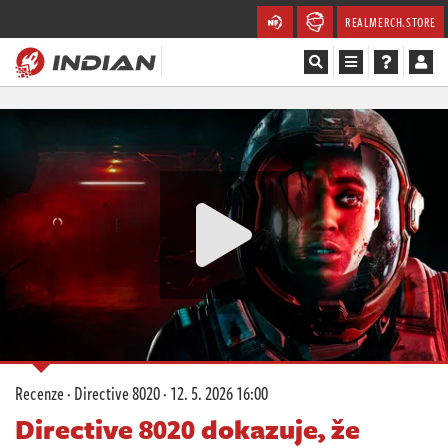
REALMERCH.STORE
Magazín
Recenze
Videa
Soutěže
Databáze
Komunita
Recenze
·
Directive 8020
·
12. 5. 2026 16:00
Redakce
Directive 8020 dokazuje, že