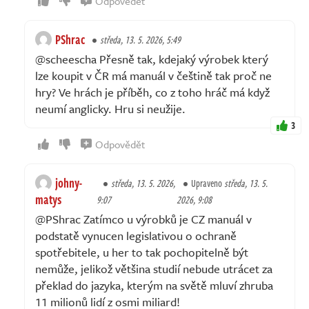
Odpovědět
PShrac
středa, 13. 5. 2026, 5:49
@scheescha Přesně tak, kdejaký výrobek který
lze koupit v ČR má manuál v češtině tak proč ne
hry? Ve hrách je příběh, co z toho hráč má když
neumí anglicky. Hru si neužije.
3
Odpovědět
johny-
středa, 13. 5. 2026,
Upraveno
středa, 13. 5.
matys
9:07
2026, 9:08
@PShrac Zatímco u výrobků je CZ manuál v
podstatě vynucen legislativou o ochraně
spotřebitele, u her to tak pochopitelně být
nemůže, jelikož většina studií nebude utrácet za
překlad do jazyka, kterým na světě mluví zhruba
11 milionů lidí z osmi miliard!