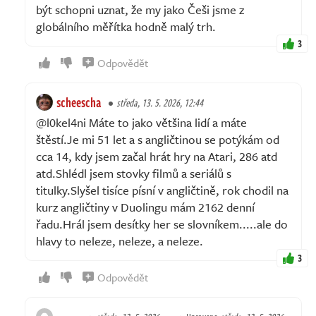
být schopni uznat, že my jako Češi jsme z
globálního měřítka hodně malý trh.
3
Odpovědět
scheescha
středa, 13. 5. 2026, 12:44
@l0kel4ni Máte to jako většina lidí a máte
štěstí.Je mi 51 let a s angličtinou se potýkám od
cca 14, kdy jsem začal hrát hry na Atari, 286 atd
atd.Shlédl jsem stovky filmů a seriálů s
titulky.Slyšel tisíce písní v angličtině, rok chodil na
kurz angličtiny v Duolingu mám 2162 denní
řadu.Hrál jsem desítky her se slovníkem.....ale do
hlavy to neleze, neleze, a neleze.
3
Odpovědět