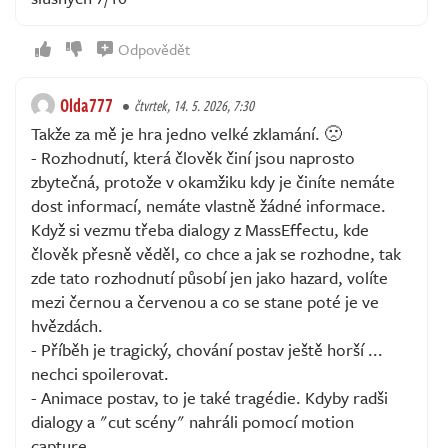
Odpovědět
Olda777
čtvrtek, 14. 5. 2026, 7:30
Takže za mě je hra jedno velké zklamání. 🙁
- Rozhodnutí, která člověk činí jsou naprosto
zbytečná, protože v okamžiku kdy je činíte nemáte
dost informací, nemáte vlastně žádné informace.
Když si vezmu třeba dialogy z MassEffectu, kde
člověk přesně věděl, co chce a jak se rozhodne, tak
zde tato rozhodnutí působí jen jako hazard, volíte
mezi černou a červenou a co se stane poté je ve
hvězdách.
- Příběh je tragický, chování postav ještě horší ...
nechci spoilerovat.
- Animace postav, to je také tragédie. Kdyby radši
dialogy a "cut scény" nahráli pomocí motion
capture.