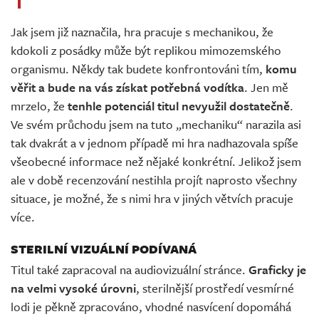
Jak jsem již naznačila, hra pracuje s mechanikou, že
kdokoli z posádky může být replikou mimozemského
organismu. Někdy tak budete konfrontováni tím,
komu
věřit a bude na vás získat potřebná vodítka
. Jen mě
mrzelo, že
tenhle potenciál titul nevyužil dostatečně
.
Ve svém průchodu jsem na tuto „mechaniku“ narazila asi
tak dvakrát a v jednom případě mi hra nadhazovala spíše
všeobecné informace než nějaké konkrétní. Jelikož jsem
ale v době recenzování nestihla projít naprosto všechny
situace, je možné, že s nimi hra v jiných větvích pracuje
více.
STERILNÍ VIZUÁLNÍ PODÍVANÁ
Titul také zapracoval na audiovizuální stránce.
Graficky je
na velmi vysoké úrovni
, sterilnější prostředí vesmírné
lodi je pěkně zpracováno, vhodné nasvícení dopomáhá