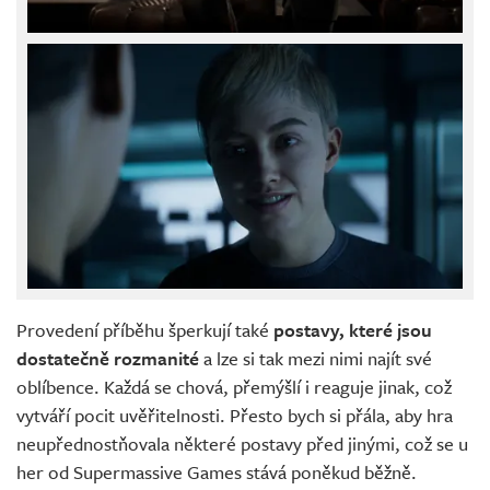
Provedení příběhu šperkují také
postavy, které jsou
dostatečně rozmanité
a lze si tak mezi nimi najít své
oblíbence. Každá se chová, přemýšlí i reaguje jinak, což
vytváří pocit uvěřitelnosti. Přesto bych si přála, aby hra
neupřednostňovala některé postavy před jinými, což se u
her od Supermassive Games stává poněkud běžně.