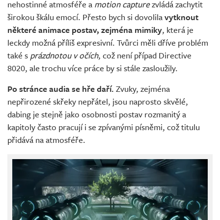
nehostinné atmosféře a
motion capture
zvládá zachytit
širokou škálu emocí. Přesto bych si dovolila
vytknout
některé animace postav, zejména mimiky
, která je
leckdy možná příliš expresivní. Tvůrci měli dříve problém
také s
prázdnotou v očích
, což není případ Directive
8020, ale trochu více práce by si stále zasloužily.
Po stránce audia se hře daří.
Zvuky, zejména
nepřirozené skřeky nepřátel, jsou naprosto skvělé,
dabing je stejně jako osobnosti postav rozmanitý a
kapitoly často pracují i se zpívanými písněmi, což titulu
přidává na atmosféře.