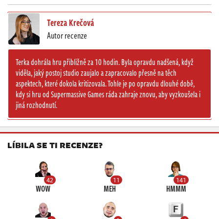
Tereza Krečová
Autor recenze
Terka dohrála hru přibližně za 10 hodin. Byla opravdu nadšená, když
viděla, jaký postoj studio zaujalo a zapracovalo přesně na těch
aspektech, které dokola kritizovala. Tohle je po opravdu dlouhé době,
kdy si hru od Supermassive Games ráda zahraje znovu, aby vyzkoušela i
jiná rozhodnutí.
LÍBILA SE TI RECENZE?
42
11
141
WOW
MEH
HMMM