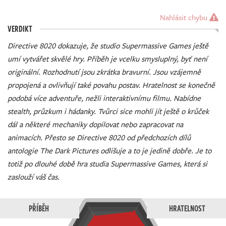
Nahlásit chybu
VERDIKT
Directive 8020 dokazuje, že studio Supermassive Games ještě
umí vytvářet skvělé hry. Příběh je vcelku smysluplný, byť není
originální. Rozhodnutí jsou zkrátka bravurní. Jsou vzájemně
propojená a ovlivňují také povahu postav. Hratelnost se konečně
podobá více adventuře, nežli interaktivnímu filmu. Nabídne
stealth, průzkum i hádanky. Tvůrci sice mohli jít ještě o krůček
dál a některé mechaniky dopilovat nebo zapracovat na
animacích. Přesto se Directive 8020 od předchozích dílů
antologie The Dark Pictures odlišuje a to je jedině dobře. Je to
totiž po dlouhé době hra studia Supermassive Games, která si
zaslouží váš čas.
PŘÍBĚH
HRATELNOST