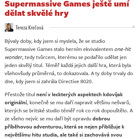
Supermassive Games ještě umí
Živě
dělat skvělé hry
Tereza Krečová
Bývaly doby, kdy jsem si myslela, že se studio
Supermassive Games stalo herním ekvivalentem
one-hit
wonder
, tedy tvůrcem, kterému se podařilo udělat jen
jeden skvělý titul. Téměř každá jejich další hra, která byla
všehovšudy průměrná, to dokazovala. A ty doby trvaly do
dne, kdy jsem si zahrála Directive 8020.
Přestože titul
není v leckterých aspektech kdovíjak
originální
, konečně se mu daří napravit většinu nešvarů,
kterých se britské studio téměř rok co rok dopouštělo. A
ze všeho nejvíc se mu daří být opravdu
dobrou
příběhovou adventurou, která se nejen přibližuje k
největšímu hitu studia, ale také si zachovává svou