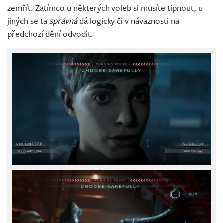
zemřít. Zatímco u některých voleb si musíte tipnout, u
jiných se ta
správná
dá logicky či v návaznosti na
předchozí dění odvodit.