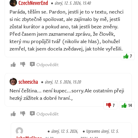
CzechNeverEnd
úterý, 12. 5. 2026, 15:40
Paráda, těším se. Pardon, jestli je to v textu, nechci
si nic zbytečně spoilovat, ale zajímalo by mě, jestli
zůstal kurátor a pokud ano, tak jestli beze změny.
Před časem jsem zaznamenal zprávu, že člověk,
který mu propůjčil tvář (nikoliv ale hlas), bohužel
zemřel, tak jsem docela zvědavej, jak tohle vyřešili.
7
Odpovědět
scheescha
úterý, 12. 5. 2026, 15:20
Není čeština... není kupec...sorry.Ale ostatním přeji
hezký zážitek a dobré hraní.,
7
14
Odpovědět
úterý, 12. 5. 2026,
Upraveno
úterý, 12. 5.