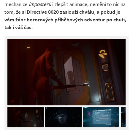
mechanice
imposterů
i zlepšit animace, nemění to nic na
tom, že
si Directive 8020 zaslouží chválu, a pokud je
vám žánr hororových příběhových adventur po chuti,
tak i váš čas
.