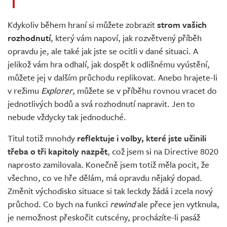
Kdykoliv během hraní si můžete zobrazit
strom vašich
rozhodnutí
, který vám napoví, jak rozvětvený příběh
opravdu je, ale také jak jste se ocitli v dané situaci. A
jelikož vám hra odhalí, jak dospět k odlišnému vyústění,
můžete jej v dalším průchodu replikovat. Anebo hrajete-li
v režimu
Explorer
, můžete se v příběhu rovnou vracet do
jednotlivých bodů a svá rozhodnutí napravit. Jen to
nebude vždycky tak jednoduché.
Titul totiž mnohdy
reflektuje i volby, které jste učinili
třeba o tři kapitoly nazpět
, což jsem si na Directive 8020
naprosto zamilovala. Konečně jsem totiž měla pocit, že
všechno, co ve hře dělám, má opravdu nějaký dopad.
Změnit východisko situace si tak leckdy žádá i zcela nový
průchod. Co bych na funkci
rewind
ale přece jen vytknula,
je nemožnost přeskočit cutscény, procházíte-li pasáž