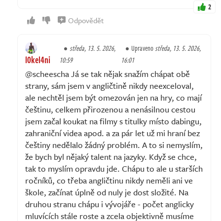
2
Odpovědět
středa, 13. 5. 2026,
Upraveno
středa, 13. 5. 2026,
l0kel4ni
10:59
16:01
@scheescha Já se tak nějak snažím chápat obě
strany, sám jsem v angličtině nikdy neexceloval,
ale nechtěl jsem být omezován jen na hry, co mají
češtinu, celkem přirozenou a nenásilnou cestou
jsem začal koukat na filmy s titulky místo dabingu,
zahraniční videa apod. a za pár let už mi hraní bez
češtiny nedělalo žádný problém. A to si nemyslím,
že bych byl nějaký talent na jazyky. Když se chce,
tak to myslím opravdu jde. Chápu to ale u starších
ročníků, co třeba angličtinu nikdy neměli ani ve
škole, začínat úplně od nuly je dost složité. Na
druhou stranu chápu i vývojáře - počet anglicky
mluvících stále roste a zcela objektivně musíme