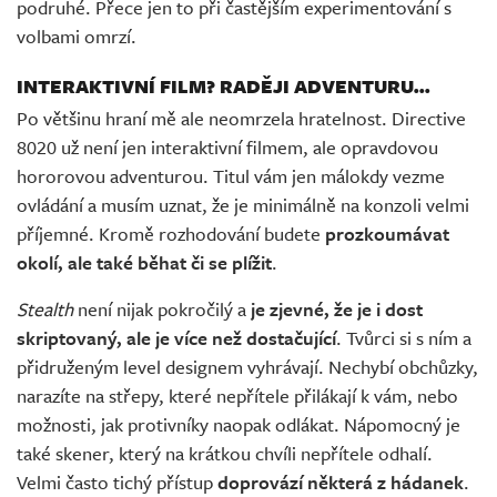
podruhé. Přece jen to při častějším experimentování s
volbami omrzí.
INTERAKTIVNÍ FILM? RADĚJI ADVENTURU...
Po většinu hraní mě ale neomrzela hratelnost. Directive
8020 už není jen interaktivní filmem, ale opravdovou
hororovou adventurou. Titul vám jen málokdy vezme
ovládání a musím uznat, že je minimálně na konzoli velmi
příjemné. Kromě rozhodování budete
prozkoumávat
okolí, ale také běhat či se plížit
.
Stealth
není nijak pokročilý a
je zjevné, že je i dost
skriptovaný, ale je více než dostačující
. Tvůrci si s ním a
přidruženým level designem vyhrávají. Nechybí obchůzky,
narazíte na střepy, které nepřítele přilákají k vám, nebo
možnosti, jak protivníky naopak odlákat. Nápomocný je
také skener, který na krátkou chvíli nepřítele odhalí.
Velmi často tichý přístup
doprovází některá z hádanek
.