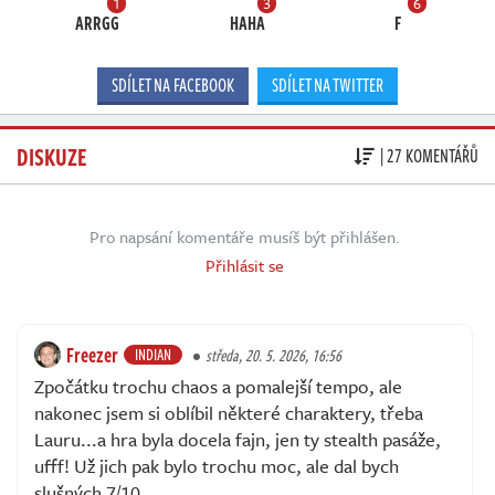
1
3
6
ARRGG
HAHA
F
SDÍLET NA FACEBOOK
SDÍLET NA TWITTER
DISKUZE
| 27 KOMENTÁŘŮ
Pro napsání komentáře musíš být přihlášen.
Přihlásit se
Freezer
INDIAN
středa, 20. 5. 2026, 16:56
Zpočátku trochu chaos a pomalejší tempo, ale
nakonec jsem si oblíbil některé charaktery, třeba
Lauru...a hra byla docela fajn, jen ty stealth pasáže,
ufff! Už jich pak bylo trochu moc, ale dal bych
slušných 7/10