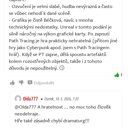
- Ozvučení je velmi slabé, hudba nevýrazná a často
se vůbec nehodí k dané scéně.
- Grafika je čistě Béčková, navíc s mnoha
technickými nedostatky. Unreal v tomto podání je
silně náročný na výkon grafické karty. Po zapnutí
Path Tracing je hra prakticky nehratelná (přitom jiné
hry jako Cyberpunk apod. jsem s Path Tracingem
hrál). Když se PT zapne, dělá spoustu artefaktů
kolem rozostřených objektů, takže i z tohoto
důvodu je nepoužitelný. 🙄
1
Odpovědět
Olda777
čtvrtek, 14. 5. 2026, 7:33
@Olda777 A hratelnost ... no moc toho člověk
neodehraje.
Hře také zásadně chybí dramaturg!!!