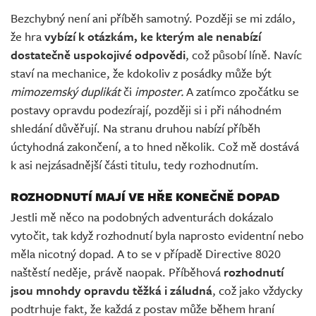
Bezchybný není ani příběh samotný. Později se mi zdálo,
že hra
vybízí k otázkám, ke kterým ale nenabízí
dostatečně uspokojivé odpovědi
, což působí líně. Navíc
staví na mechanice, že kdokoliv z posádky může být
mimozemský duplikát
či
imposter.
A zatímco zpočátku se
postavy opravdu podezírají, později si i při náhodném
shledání důvěřují. Na stranu druhou nabízí příběh
úctyhodná zakončení, a to hned několik. Což mě dostává
k asi nejzásadnější části titulu, tedy rozhodnutím.
ROZHODNUTÍ MAJÍ VE HŘE KONEČNĚ DOPAD
Jestli mě něco na podobných adventurách dokázalo
vytočit, tak když rozhodnutí byla naprosto evidentní nebo
měla nicotný dopad. A to se v případě Directive 8020
naštěstí neděje, právě naopak. Příběhová
rozhodnutí
jsou mnohdy opravdu těžká i záludná
, což jako vždycky
podtrhuje fakt, že každá z postav může během hraní