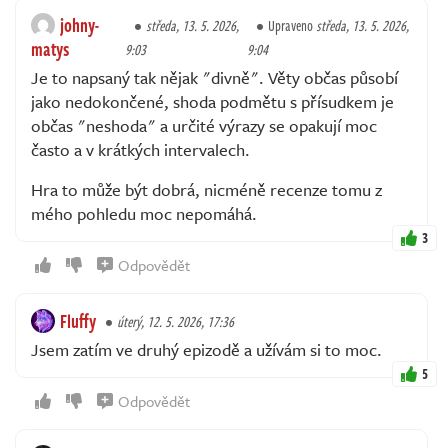
johny-
středa, 13. 5. 2026,
Upraveno
středa, 13. 5. 2026,
matys
9:03
9:04
Je to napsaný tak nějak "divně". Věty občas působí
jako nedokončené, shoda podmětu s přísudkem je
občas "neshoda" a určité výrazy se opakují moc
často a v krátkých intervalech.
Hra to může být dobrá, nicméně recenze tomu z
mého pohledu moc nepomáhá.
3
Odpovědět
Fluffy
úterý, 12. 5. 2026, 17:36
Jsem zatím ve druhý epizodě a užívám si to moc.
5
Odpovědět