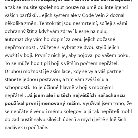
a tak se musíte spolehnout pouze na umělou inteligenci
vašich parťáků. Jejich systém ale v Code Vein 2 doznal
několika změn. Tentokrát jsou nesmrtelní, sdílejí s vámi
ochranný štít a když vám zdraví klesne na nulu,
automaticky vám ho doplní za cenu jejich dočasné
nepřítomnosti. Můžete si vybrat ze dvou stylů jejich
využití v boji. První z nich je, aby bojoval po vašem boku.
To se může hodit při boji s větším počtem nepřátel.
Druhou možností je asimilace, kdy se vy a váš partner
stanete jednou postavou, a tím vám zvýší sílu a
schopnosti. To je účinné hlavně v boji s mocnými
nepřáteli.
Já jsem ale i u těch největších nařachanců
používal první jmenovaný režim.
Využíval jsem toho, že
se nepřátelé věnují mému kolegovi a já tak nepříteli mohl
do zad pustit salvu silných úderů a mých ještě silnějších
nadávek u počítače.