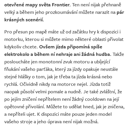
otevřené mapy světa Frontier.
Ten není nijak přehnaně
velký a během jeho prozkoumávání můžete narazit na
pár
krásných scenérií.
Pro přesun po mapě máte už od začátku hry k dispozici i
motorku, kterou si můžete mimo některé oblasti přivolat
kdykoliv chcete.
Ovšem jízda připomíná spíše
elektrokolo a během ní nehraje ani žádná hudba.
Takže
posloucháte jen monotonní zvuk motoru a ubíjející
fňukání vašeho parťáka, který za jízdy opakuje neustále
stejné hlášky o tom, jak je třeba ta jízda krásná nebo
rychlá. Očividně nikdy na motorce nejel. Jízda totiž
naopak působí velmi pomale a nudně. Je také zvláštní, že
po jejím zničení nepřítelem není žádný cooldown na její
opětovné přivolání. Můžete to udělat hned, jak je zničena,
a nepříteli ujet. K dispozici máte pouze jeden model
vašeho stroje a jeho úprava není nijak možná.