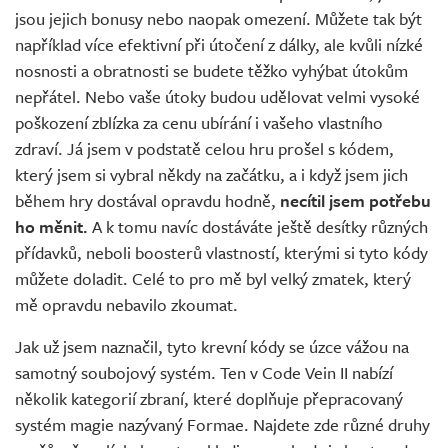
jsou jejich bonusy nebo naopak omezení. Můžete tak být
například více efektivní při útočení z dálky, ale kvůli nízké
nosnosti a obratnosti se budete těžko vyhýbat útokům
nepřátel. Nebo vaše útoky budou udělovat velmi vysoké
poškození zblízka za cenu ubírání i vašeho vlastního
zdraví. Já jsem v podstatě celou hru prošel s kódem,
který jsem si vybral někdy na začátku, a i když jsem jich
během hry dostával opravdu hodně,
necítil jsem potřebu
ho měnit.
A k tomu navíc dostáváte ještě desítky různých
přídavků, neboli boosterů vlastností, kterými si tyto kódy
můžete doladit. Celé to pro mě byl velký zmatek, který
mě opravdu nebavilo zkoumat.
Jak už jsem naznačil, tyto krevní kódy se úzce vážou na
samotný soubojový systém. Ten v Code Vein II nabízí
několik kategorií zbraní, které doplňuje přepracovaný
systém magie nazývaný Formae. Najdete zde různé druhy