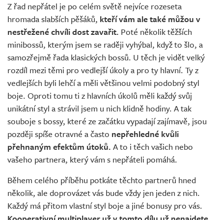
Z řad nepřátel je po celém světě nejvíce rozeseta
hromada slabších pěšáků,
kteří vám ale také můžou v
nestřežené chvíli dost zavařit.
Poté několik těžších
minibossů, kterým jsem se raději vyhýbal, když to šlo, a
samozřejmě řada klasických bossů. U těch je vidět velký
rozdíl mezi těmi pro vedlejší úkoly a pro ty hlavní. Ty z
vedlejších byli lehčí a měli většinou velmi podobný styl
boje. Oproti tomu ti z hlavních úkolů měli každý svůj
unikátní styl a strávil jsem u nich klidně hodiny. A tak
souboje s bossy, které ze začátku vypadají zajímavě, jsou
později spíše otravné a často
nepřehledné kvůli
přehnaným efektům útoků.
A to i těch vašich nebo
vašeho partnera, který vám s nepřáteli pomáhá.
Během celého příběhu potkáte těchto partnerů hned
několik, ale doprovázet vás bude vždy jen jeden z nich.
Každý má přitom vlastní styl boje a jiné bonusy pro vás.
Kooperativní multiplayer už v tomto dílu už nenajdete
,