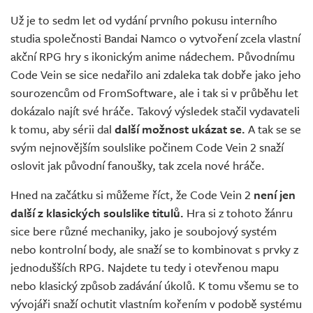
Živě
Už je to sedm let od vydání prvního pokusu interního
studia společnosti Bandai Namco o vytvoření zcela vlastní
akční RPG hry s ikonickým anime nádechem. Původnímu
Code Vein se sice nedařilo ani zdaleka tak dobře jako jeho
sourozencům od FromSoftware, ale i tak si v průběhu let
dokázalo najít své hráče. Takový výsledek stačil vydavateli
k tomu, aby sérii dal
další možnost ukázat se.
A tak se se
svým nejnovějším soulslike počinem Code Vein 2 snaží
oslovit jak původní fanoušky, tak zcela nové hráče.
Hned na začátku si můžeme říct, že Code Vein 2
není jen
další z klasických soulslike titulů.
Hra si z tohoto žánru
sice bere různé mechaniky, jako je soubojový systém
nebo kontrolní body, ale snaží se to kombinovat s prvky z
jednodušších RPG. Najdete tu tedy i otevřenou mapu
nebo klasický způsob zadávání úkolů. K tomu všemu se to
vývojáři snaží ochutit vlastním kořením v podobě systému