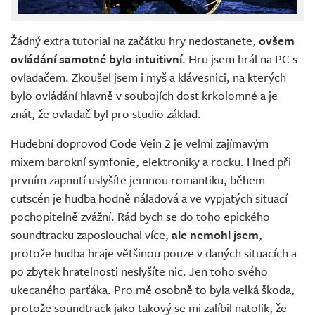
Žádný extra tutorial na začátku hry nedostanete,
ovšem
ovládání samotné bylo intuitivní.
Hru jsem hrál na PC s
ovladačem. Zkoušel jsem i myš a klávesnici, na kterých
bylo ovládání hlavně v soubojích dost krkolomné a je
znát, že ovladač byl pro studio základ.
Hudební doprovod Code Vein 2 je velmi zajímavým
mixem barokní symfonie, elektroniky a rocku. Hned při
prvním zapnutí uslyšíte jemnou romantiku, během
cutscén je hudba hodně náladová a ve vypjatých situací
pochopitelně zvážní. Rád bych se do toho epického
soundtracku zaposlouchal více,
ale nemohl jsem
,
protože hudba hraje většinou pouze v daných situacích a
po zbytek hratelnosti neslyšíte nic. Jen toho svého
ukecaného parťáka. Pro mě osobně to byla velká škoda,
protože soundtrack jako takový se mi zalíbil natolik, že