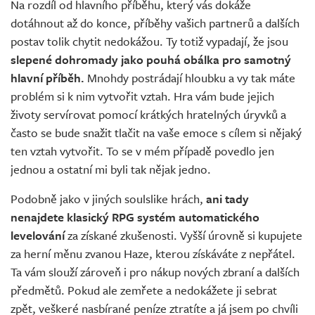
Na rozdíl od hlavního příběhu, který vás dokáže
dotáhnout až do konce, příběhy vašich partnerů a dalších
postav tolik chytit nedokážou. Ty totiž vypadají, že jsou
slepené dohromady jako pouhá obálka pro samotný
hlavní příběh.
Mnohdy postrádají hloubku a vy tak máte
problém si k nim vytvořit vztah. Hra vám bude jejich
životy servírovat pomocí krátkých hratelných úryvků a
často se bude snažit tlačit na vaše emoce s cílem si nějaký
ten vztah vytvořit. To se v mém případě povedlo jen
jednou a ostatní mi byli tak nějak jedno.
Podobně jako v jiných soulslike hrách,
ani tady
nenajdete klasický RPG systém automatického
levelování
za získané zkušenosti. Vyšší úrovně si kupujete
za herní měnu zvanou Haze, kterou získáváte z nepřátel.
Ta vám slouží zároveň i pro nákup nových zbraní a dalších
předmětů. Pokud ale zemřete a nedokážete ji sebrat
zpět, veškeré nasbírané peníze ztratíte a já jsem po chvíli