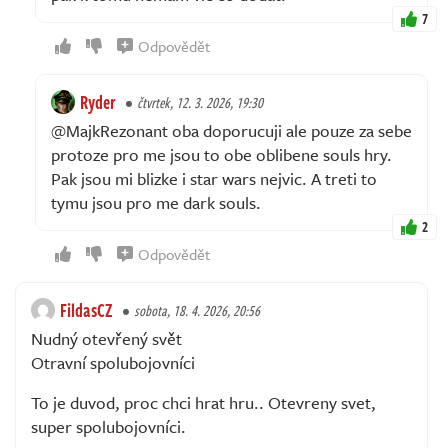
7
Odpovědět
Ryder
čtvrtek, 12. 3. 2026, 19:30
@MajkRezonant oba doporucuji ale pouze za sebe
protoze pro me jsou to obe oblibene souls hry.
Pak jsou mi blizke i star wars nejvic. A treti to
tymu jsou pro me dark souls.
2
Odpovědět
FildasCZ
sobota, 18. 4. 2026, 20:56
Nudný otevřený svět
Otravní spolubojovníci
To je duvod, proc chci hrat hru.. Otevreny svet,
super spolubojovníci.