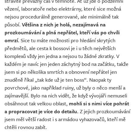
strávíte převážný čas v temnotě. Ať už jde o podzemní
vězení, laboratoře nebo elektrárny, které sice možná
nejsou procedurálně generované, ale minimálně tak
působí.
Většina z nich je holá, nezajímavá na
prozkoumávání a plná nepřátel, kteří vás po chvíli
omrzí.
Sice tu máte možnosti pro hledání skrytých
předmětů, ale cesta k bossovi je i u těch největších
komplexů vždy jen jedna a nejsou tu žádné zkratky. V
každém je navíc jen jeden záchytný bod na začátku, takže
jsem si po několika smrtích a obnovení nepřátel jen
znuděně říkal „tak kde už je ten boss“. Naopak ty
povrchové, jako například ruiny, už byly o něco menší a
zajímavější. Bylo na nich vidět, že když vývojáři nemuseli
obsáhnout tak velkou oblast,
mohli si s nimi více pohrát
a propracovat je více do detailu.
Z jejich prozkoumávání
jsem měl větší radost i s armádou vyhazovačů, kteří mě
chtěli rovnou zabít.