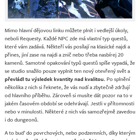
Mimo hlavní dějovou linku můžete plnit i vedlejší úkoly,
neboli Requesty. Každé NPC zde má vlastní typ questů,
které vám zadává. Někteří vás posílají na klasické najdi a
přines, jiní zase na najdi a znič nebo třeba nasbírej 20
kamenů. Samotné opakování typů questů spíše vypadá, že
se studio snažilo pouze vyplnit ten nový otevřený svět a
převládl tu výsledek kvantity nad kvalitou.
Po splnění
několika z nich si řeknete, že vás nudí a zbytečně zdržují
od hlavního příběhu. Zároveň si musíte dát pozor na to v
jakém časovém období se odehrávají. Jestli v přítomnosti
nebo v minulosti. Některé z nich vás samozřejmě zavedou
i do dungeonů.
A to buď do povrchových, nebo podzemních, díky kterým