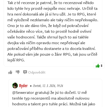
Tak z té recenze je patrné, že to recenzoval někdo
kdo tyhle hry prostě nejspíše moc nehraje. Určitě ta
hra není dokonalá ale já si hru užil. Je to RPG, které
mě vyloženě nezklamalo ale taky ničím nepřekvapilo.
Ono je to ale dáno tím, že když od pokračování
očekáváte něco více, tak to prostě hodně ovlivní
vaše hodnocení. Takže shrnul bych to asi takhle
dvojka vás ničím opravdu moc nepřekvapí ale
pokračování příběhu dostanete a to docela kvalitní.
Ale pokud vám jde pouze o žánr RPG, tak jsou určitě
lepší RPG.
8
Odpovědět
Ryder
čtvrtek, 12. 3. 2026, 19:26
@Sewerator gratuluji že jsi to dočetl. U mě
tenhle typ recenzentů ma absolutně nulovou
hodnotu a talent pro tuhle práci. Možná tak jako