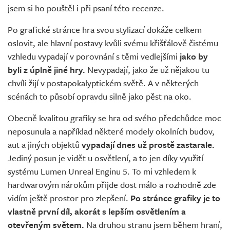
jsem si ho pouštěl i při psaní této recenze.
Po grafické stránce hra svou stylizací dokáže celkem
oslovit, ale hlavní postavy kvůli svému křišťálově čistému
vzhledu vypadají v porovnání s těmi vedlejšími
jako by
byli z úplně jiné hry.
Nevypadají, jako že už nějakou tu
chvíli žijí v postapokalyptickém světě. A v některých
scénách to působí opravdu silně jako pěst na oko.
Obecně kvalitou grafiky se hra od svého předchůdce moc
neposunula a například některé modely okolních budov,
aut a jiných objektů
vypadají dnes už prostě zastarale.
Jediný posun je vidět u osvětlení, a to jen díky využití
systému Lumen Unreal Enginu 5. To mi vzhledem k
hardwarovým nárokům přijde dost málo a rozhodně zde
vidím ještě prostor pro zlepšení.
Po stránce grafiky je to
vlastně první díl, akorát s lepším osvětlením a
otevřeným světem.
Na druhou stranu jsem během hraní,