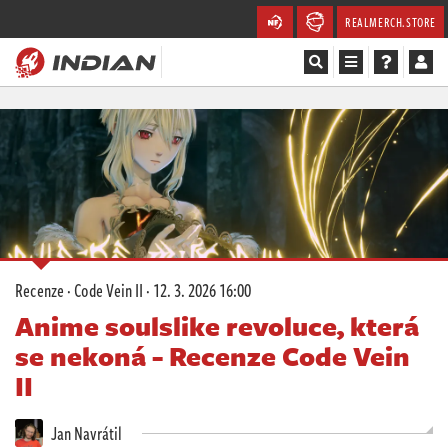
REALMERCH.STORE
Magazín
Recenze
Videa
Soutěže
Recenze
·
Code Vein II
·
12. 3. 2026 16:00
Databáze
Anime soulslike revoluce, která
se nekoná - Recenze Code Vein
Komunita
II
Redakce
Jan Navrátil