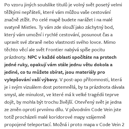
Po vzoru jiných soulslike titulů je volný svět posetý velmi
těžkými nepřáteli, které vám můžou vaše cestování
značně ztížit. Po celé mapě budete narážet i na malé
svatyně Mistles. Ty vám zde slouží jako záchytný bod,
který vám umožní i rychlé cestování, posunout čas a
upravit své zbraně nebo vlastnosti svého lovce. Mimo
těchto věcí ale svět Frontier nabývá spíše pocitu
prázdnoty.
NPC v každé oblasti spočítáte na prstech
jedné ruky, opakují vám stále jednu větu dokola a
jediné, co tu můžete sbírat, jsou materiály pro
vylepšování vaší výbavy.
V post-apo přítomnosti, která
je i svým vizuálem dost potemnělá, by ta prázdnota dávala
smysl, ale minulost, ve které má k velké tragédii teprve
dojít, by mohla být trochu živější. Otevřený svět je jedna
ze změn oproti prvnímu dílu. V původním Code Vein jste
totiž procházeli malé koridorové mapy vzájemně
propojené teleportací. Možná i proto mapa v Code Vein 2