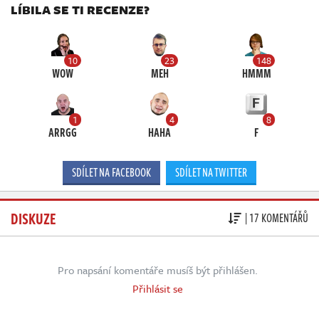
LÍBILA SE TI RECENZE?
10
23
148
WOW
MEH
HMMM
1
4
8
ARRGG
HAHA
F
SDÍLET NA FACEBOOK
SDÍLET NA TWITTER
DISKUZE
| 17 KOMENTÁŘŮ
Pro napsání komentáře musíš být přihlášen.
Přihlásit se