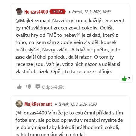
Honzas4400
INDIAN
čtvrtek, 12. 3. 2026, 16:00
@MajkRezonant Navzdory tomu, každý recenzent
by měl zvládnout zrecenzovat cokoliv. Odlišit
kvalitu hry od "MĚ to nebaví" je základ, který z
toho, co jsem sám z Code Vein 2 viděl, kousek
hrál i slyšel, Navry zvládl. A když nic jiného, je to
zase další úhel pohledu, další názor. O tom ty
recenze jsou. Vzít je, vzít z nich názor a udělat si
vlastní obrázek. Opět, to ta recenze splňuje.
7
Odpovědět
MajkRezonant
čtvrtek, 12. 3. 2026, 16:03
@Honzas4400 Vím že je to extrémní příklad s tím
fotbalem, ale pokud opravdu v redakci myslíte že
je dobrý nápad aby kdokoli hrál/hodnotil cokoli,
pak k tomu nemám víc co dodat.