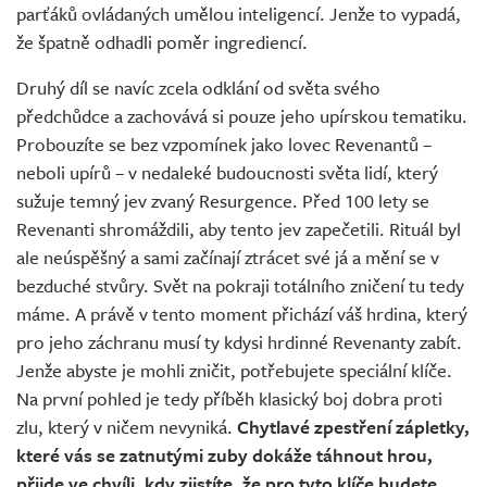
parťáků ovládaných umělou inteligencí. Jenže to vypadá,
že špatně odhadli poměr ingrediencí.
Druhý díl se navíc zcela odklání od světa svého
předchůdce a zachovává si pouze jeho upírskou tematiku.
Probouzíte se bez vzpomínek jako lovec Revenantů –
neboli upírů – v nedaleké budoucnosti světa lidí, který
sužuje temný jev zvaný Resurgence. Před 100 lety se
Revenanti shromáždili, aby tento jev zapečetili. Rituál byl
ale neúspěšný a sami začínají ztrácet své já a mění se v
bezduché stvůry. Svět na pokraji totálního zničení tu tedy
máme. A právě v tento moment přichází váš hrdina, který
pro jeho záchranu musí ty kdysi hrdinné Revenanty zabít.
Jenže abyste je mohli zničit, potřebujete speciální klíče.
Na první pohled je tedy příběh klasický boj dobra proti
zlu, který v ničem nevyniká.
Chytlavé zpestření zápletky,
které vás se zatnutými zuby dokáže táhnout hrou,
přijde ve chvíli, kdy zjistíte, že pro tyto klíče budete