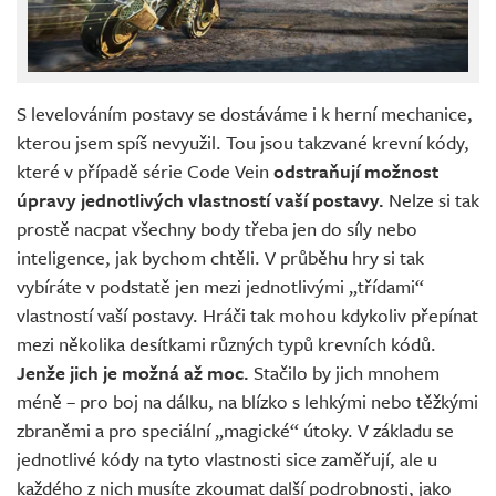
S levelováním postavy se dostáváme i k herní mechanice,
kterou jsem spíš nevyužil. Tou jsou takzvané krevní kódy,
které v případě série Code Vein
odstraňují možnost
úpravy jednotlivých vlastností vaší postavy.
Nelze si tak
prostě nacpat všechny body třeba jen do síly nebo
inteligence, jak bychom chtěli. V průběhu hry si tak
vybíráte v podstatě jen mezi jednotlivými „třídami“
vlastností vaší postavy. Hráči tak mohou kdykoliv přepínat
mezi několika desítkami různých typů krevních kódů.
Jenže jich je možná až moc.
Stačilo by jich mnohem
méně – pro boj na dálku, na blízko s lehkými nebo těžkými
zbraněmi a pro speciální „magické“ útoky. V základu se
jednotlivé kódy na tyto vlastnosti sice zaměřují, ale u
každého z nich musíte zkoumat další podrobnosti, jako