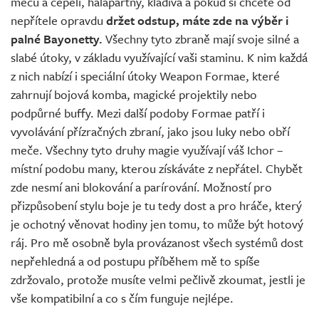
mečů a čepelí, halapartny, kladiva a pokud si chcete od
nepřítele opravdu
držet odstup, máte zde na výběr i
palné Bayonetty.
Všechny tyto zbraně mají svoje silné a
slabé útoky, v základu využívající vaši staminu. K nim každá
z nich nabízí i speciální útoky Weapon Formae, které
zahrnují bojová komba, magické projektily nebo
podpůrné buffy. Mezi další podoby Formae patří i
vyvolávání přízračných zbraní, jako jsou luky nebo obří
meče. Všechny tyto druhy magie využívají váš Ichor –
místní podobu many, kterou získáváte z nepřátel. Chybět
zde nesmí ani blokování a parírování. Možností pro
přizpůsobení stylu boje je tu tedy dost a pro hráče, který
je ochotný věnovat hodiny jen tomu, to může být hotový
ráj. Pro mě osobně byla provázanost všech systémů dost
nepřehledná a od postupu příběhem mě to spíše
zdržovalo, protože musíte velmi pečlivě zkoumat, jestli je
vše kompatibilní a co s čím funguje nejlépe.