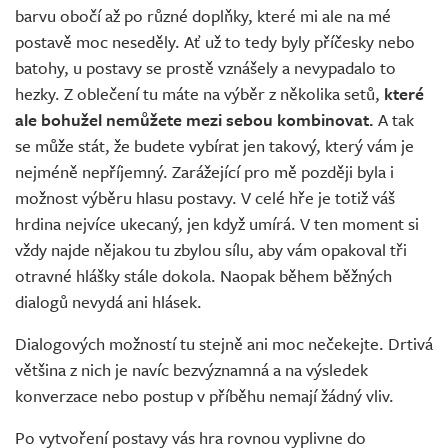
barvu obočí až po různé doplňky, které mi ale na mé
postavě moc neseděly. Ať už to tedy byly příčesky nebo
batohy, u postavy se prostě vznášely a nevypadalo to
hezky. Z oblečení tu máte na výběr z několika setů,
které
ale bohužel nemůžete mezi sebou kombinovat.
A tak
se může stát, že budete vybírat jen takový, který vám je
nejméně nepříjemný. Zarážející pro mě později byla i
možnost výběru hlasu postavy. V celé hře je totiž váš
hrdina nejvíce ukecaný, jen když umírá. V ten moment si
vždy najde nějakou tu zbylou sílu, aby vám opakoval tři
otravné hlášky stále dokola. Naopak během běžných
dialogů nevydá ani hlásek.
Dialogových možností tu stejně ani moc nečekejte. Drtivá
většina z nich je navíc bezvýznamná a na výsledek
konverzace nebo postup v příběhu nemají žádný vliv.
Po vytvoření postavy vás hra rovnou vyplivne do