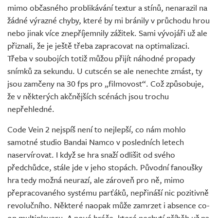
mimo občasného problikávání textur a stínů, nenarazil na
žádné výrazné chyby, které by mi bránily v průchodu hrou
nebo jinak více znepříjemnily zážitek. Sami vývojáři už ale
přiznali, že je ještě třeba zapracovat na optimalizaci.
Třeba v soubojích totiž můžou přijít náhodné propady
snímků za sekundu. U cutscén se ale nenechte zmást, ty
jsou zamčeny na 30 fps pro „filmovost“. Což způsobuje,
že v některých akčnějších scénách jsou trochu
nepřehledné.
Code Vein 2 nejspíš není to nejlepší, co nám mohlo
samotné studio Bandai Namco v posledních letech
naservírovat. I když se hra snaží odlišit od svého
předchůdce, stále jde v jeho stopách. Původní fanoušky
hra tedy možná neurazí, ale zároveň pro ně, mimo
přepracovaného systému parťáků, nepřináší nic pozitivně
revolučního. Některé naopak může zamrzet i absence co-
op multiplayeru. A nové hráče, které nechytí příběh už na