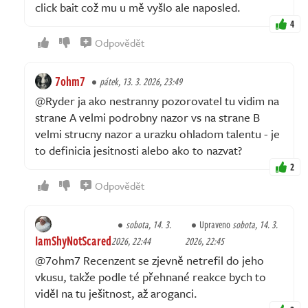
click bait což mu u mě vyšlo ale naposled.
4
Odpovědět
7ohm7
pátek, 13. 3. 2026, 23:49
@Ryder ja ako nestranny pozorovatel tu vidim na
strane A velmi podrobny nazor vs na strane B
velmi strucny nazor a urazku ohladom talentu - je
to definicia jesitnosti alebo ako to nazvat?
2
Odpovědět
sobota, 14. 3.
Upraveno
sobota, 14. 3.
IamShyNotScared
2026, 22:44
2026, 22:45
@7ohm7 Recenzent se zjevně netrefil do jeho
vkusu, takže podle té přehnané reakce bych to
viděl na tu ješitnost, až aroganci.