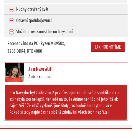
Nudný otevřený svět
Otravní spolubojovníci
Složitá provázanost herních systémů
Recenzováno na PC - Ryzen 9 3950x,
JAK HODNOTÍME
32GB DDR4, RTX 4080
Jan Navrátil
Autor recenze
Pro Navryho byl Code Vein 2 první vstupenkou do světa soulslike her a
asi nebyla tou nejlepší. Nehledě na to, že Anime není úplně jeho “šálek
čaje”. Věří, že když vyzkouší jiné tituly, rozhodně ho chytnou více.
Pokud si tedy najde čas na složité zdolávání všech těch nepřátel.