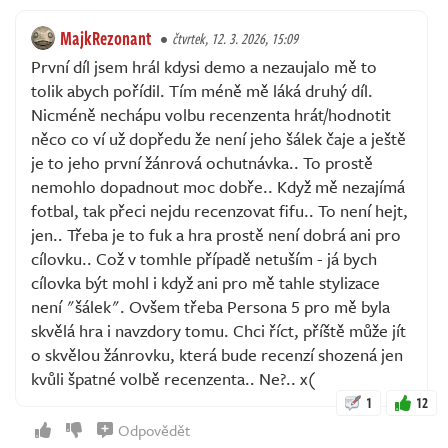
MajkRezonant
čtvrtek, 12. 3. 2026, 15:09
První díl jsem hrál kdysi demo a nezaujalo mě to
tolik abych pořídil. Tím méně mě láká druhý díl.
Nicméně nechápu volbu recenzenta hrát/hodnotit
něco co ví už dopředu že není jeho šálek čaje a ještě
je to jeho první žánrová ochutnávka.. To prostě
nemohlo dopadnout moc dobře.. Když mě nezajímá
fotbal, tak přeci nejdu recenzovat fifu.. To není hejt,
jen.. Třeba je to fuk a hra prostě není dobrá ani pro
cílovku.. Což v tomhle případě netuším - já bych
cílovka být mohl i když ani pro mě tahle stylizace
není "šálek". Ovšem třeba Persona 5 pro mě byla
skvělá hra i navzdory tomu. Chci říct, příště může jít
o skvělou žánrovku, která bude recenzí shozená jen
kvůli špatné volbě recenzenta.. Ne?.. x(
1
12
Odpovědět