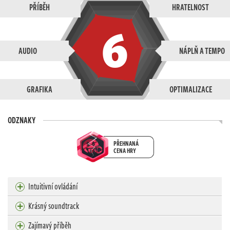
PŘÍBĚH
HRATELNOST
6
AUDIO
NÁPLŇ A TEMPO
GRAFIKA
OPTIMALIZACE
ODZNAKY
PŘEHNANÁ
CENA HRY
Intuitivní ovládání
Krásný soundtrack
Zajímavý příběh