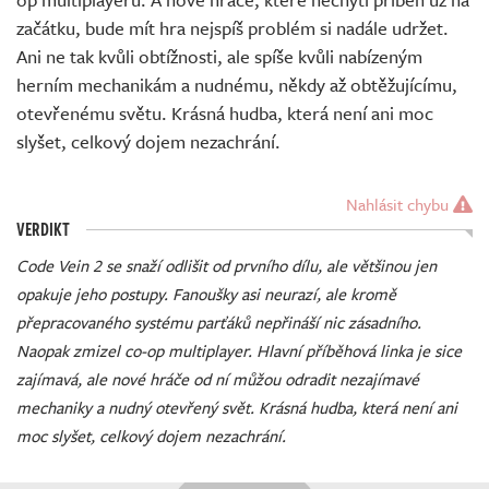
začátku, bude mít hra nejspíš problém si nadále udržet.
Ani ne tak kvůli obtížnosti, ale spíše kvůli nabízeným
herním mechanikám a nudnému, někdy až obtěžujícímu,
otevřenému světu. Krásná hudba, která není ani moc
slyšet, celkový dojem nezachrání.
Nahlásit chybu
VERDIKT
Code Vein 2 se snaží odlišit od prvního dílu, ale většinou jen
opakuje jeho postupy. Fanoušky asi neurazí, ale kromě
přepracovaného systému parťáků nepřináší nic zásadního.
Naopak zmizel co-op multiplayer. Hlavní příběhová linka je sice
zajímavá, ale nové hráče od ní můžou odradit nezajímavé
mechaniky a nudný otevřený svět. Krásná hudba, která není ani
moc slyšet, celkový dojem nezachrání.