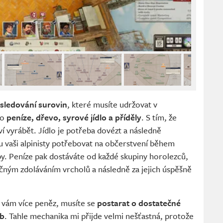
sledování surovin
, které musíte udržovat v
 o
peníze, dřevo, syrové jídlo a příděly
. S tím, že
 vyrábět. Jídlo je potřeba dovézt a následně
u vaši alpinisty potřebovat na občerstvení během
py. Peníze pak dostáváte od každé skupiny horolezců,
očným zdoláváním vrcholů a následně za jejich úspěšně
li vám více peněz, musíte se
postarat o dostatečné
eb
. Tahle mechanika mi přijde velmi nešťastná, protože