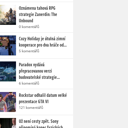
Oznámena tahová RPG
strategie Zanerdin: The
Unbound
0 komentářů
Cozy Holiday je útulná zimní
kooperace pro dva hráče od…
5 komentářů
Paradox vydává
přepracovanou verzi
budovatelské strategie…
6 komentářů
Rockstar odhalil datum velké
prezentace GTA VI
121 komentářů
Už není cesty zpět. Sony
připomíná konec fyzických