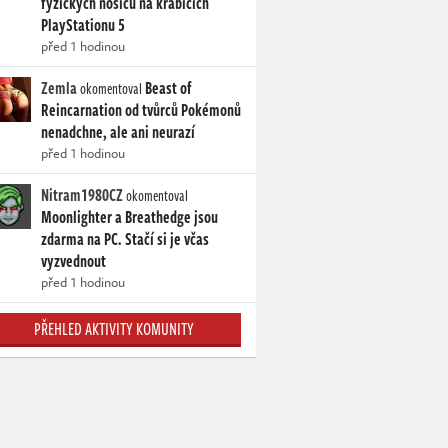
fyzických nosičů na krabicích
PlayStationu 5
před 1 hodinou
Zemla
Beast of
okomentoval
Reincarnation od tvůrců Pokémonů
nenadchne, ale ani neurazí
před 1 hodinou
Nitram1980CZ
okomentoval
Moonlighter a Breathedge jsou
zdarma na PC. Stačí si je včas
vyzvednout
před 1 hodinou
PŘEHLED AKTIVITY KOMUNITY