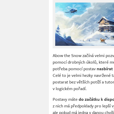
Abow the Snow začíná velmi pozvo
pomocí drobných úkolů, které musí
potřeba pomocí postav
nasbírat
Celé to je velmi hezky navržené t
postarat bez větších potíží a tut
v logickém pořadí.
Postavy máte
do začátku k dispoz
z nich má předpoklady pro lepší v
ale pokud má jedna v danou chvíli