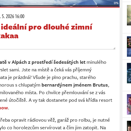
 5. 2026 16:00
ideální pro dlouhé zimní
kakaa
atě v Alpách z prostředí šedesátých let
minulého
yslet sami. Jste na místě a čeká vás příjemný
ta je prázdná? Všude je plno prachu, starého
 morous s chlupatým
bernardýnem jménem Brutus
,
 milovaného místa. Po chvilce přemlouvání se z vás
né útočiště. A vy tak dostanete pod svá křídla resort
Snow
.
řeba opravit rádiovou věž, garáž pro rolbu, je nutné
bylo co horolezcům servírovat a čím jim zatopit. Na