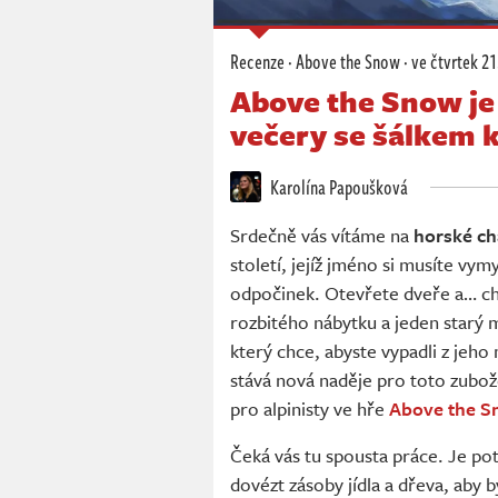
Recenze
·
Above the Snow
·
ve čtvrtek
21.
Above the Snow je 
večery se šálkem 
Karolína Papoušková
Srdečně vás vítáme na
horské ch
století, jejíž jméno si musíte vym
odpočinek. Otevřete dveře a… cha
rozbitého nábytku a jeden starý
který chce, abyste vypadli z jeho
stává nová naděje pro toto zubože
pro alpinisty ve hře
Above the 
Čeká vás tu spousta práce. Je pot
dovézt zásoby jídla a dřeva, aby 