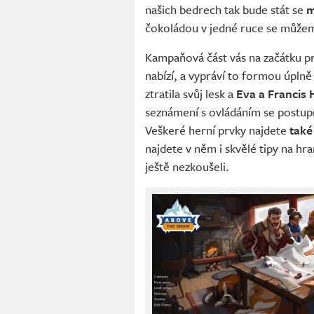
našich bedrech tak bude stát se
m
čokoládou v jedné ruce se můžem
Kampaňová část vás na začátku p
nabízí, a vypráví to formou úpln
ztratila svůj lesk a
Eva a Francis 
seznámení s ovládáním se postupně
Veškeré herní prvky najdete
také
najdete v něm i skvělé tipy na hr
ještě nezkoušeli.