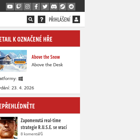
PŘIHLÁŠENÍ
ETAIL K OZNAČENÉ HŘE
Above the Snow
Above the Desk
latformy:
dání: 23. 4. 2026
EPŘEHLÉDNĚTE
Zapomenutá real-time
strategie R.U.S.E. se vrací
8 komentářů