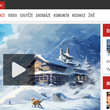
RE
NZE
VIDEA
SOUTĚŽE
DATABÁZE
KOMUNITA
REDAKCE
ŽIVĚ
D
P
Vy
N