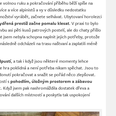
 volnou ruku a pokračování příběhu běží spíše na
íce a více alpinistů a vy v důsledku nedostatku
nožství vyrábět, začnete selhávat. Ubytovaní horolezci
ydřená prestiž začne pomalu klesat
. V praxi to bylo
vbu asi pěti kusů patrových postelí, ale do chaty přišlo
 jsem nebyla schopna naplnit jejich potřeby, protože
a následně odcházeli na trasu naštvaní a zaplatili méně
dpustí
, a tak i když jsou některé momenty lehce
 je hra poklidná a není potřeba nikam spěchat. Jsou to
donutí pokračovat a snažit se pořád něco zlepšovat.
ostí s
pohodlím, úložným prostorem a zábavou
at. Když jsem pak nashromáždila dostatek dřeva a
ování dalších místností a poskytla tak uspokojení