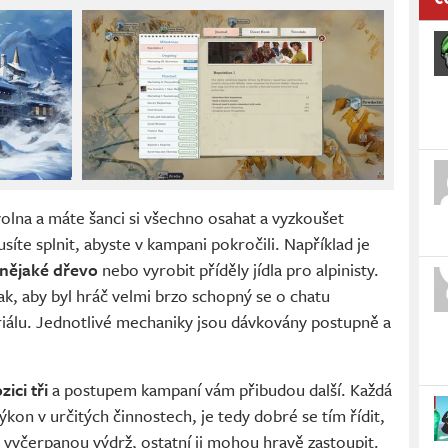
lna a máte šanci si všechno osahat a vyzkoušet
te splnit, abyste v kampani pokročili. Například je
 nějaké dřevo
nebo vyrobit příděly jídla pro alpinisty.
ak, aby byl hráč velmi brzo schopný se o chatu
oriálu. Jednotlivé mechaniky jsou dávkovány postupně a
ici tři
a postupem kampaní vám přibudou další. Každá
ýkon v určitých činnostech, je tedy dobré se tím řídit,
 vyčerpanou výdrž, ostatní ji mohou hravě zastoupit.