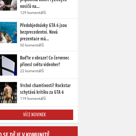
nosičů na…
129 komentářů
Předobjednávky GTA 6 jsou
bezprecedentní. Nová
prezentace má…
50 komentářů
Buďte v obraze! Co červenec
přinesl světu videoher?
22 komentářů
Vrchol chamtivosti? Rockstar
schytává kritiku za GTA 6
119 komentářů
VÍCE NOVINEK
O SE DĚJE V KOMUNITĚ