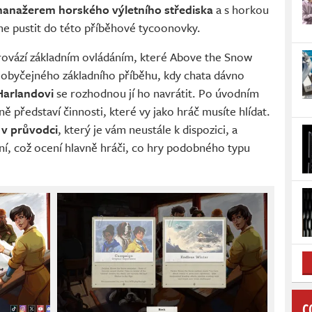
anažerem horského výletního střediska
a s horkou
e pustit do této příběhové tycoonovky.
rovází základním ovládáním, které Above the Snow
ě obyčejného základního příběhu, kdy chata dávno
Harlandovi
se rozhodnou jí ho navrátit. Po úvodním
 představí činnosti, které vy jako hráč musíte hlídat.
 v průvodci
, který je vám neustále k dispozici, a
aní, což ocení hlavně hráči, co hry podobného typu
C