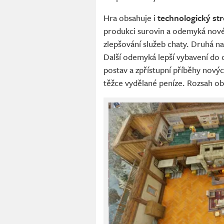
Hra obsahuje i
technologický st
produkci surovin a odemyká nové 
zlepšování služeb chaty. Druhá nab
Další odemyká lepší vybavení do c
postav a zpřístupní příběhy nov
těžce vydělané peníze. Rozsah obla