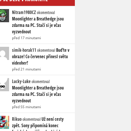
Nitram1980CZ
okomentoval
Moonlighter a Breathedge jsou
zdarma na PC. Stačí si je včas
vyzvednout
před 17 minutami
simik-horak11
Buďte v
okomentoval
obraze! Co červenec přinesl světu
videoher?
před 21 minutami
Lucky-Luke
okomentoval
Moonlighter a Breathedge jsou
zdarma na PC. Stačí si je včas
vyzvednout
před 55 minutami
Rikuo
Už není cesty
okomentoval
zpět. Sony připomíná konec