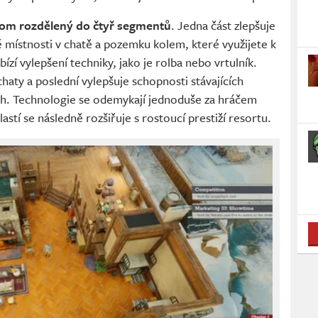
rom rozdělený do čtyř segmentů
. Jedna část zlepšuje
místnosti v chatě a pozemku kolem, které využijete k
ízí vylepšení techniky, jako je rolba nebo vrtulník.
haty a poslední vylepšuje schopnosti stávajících
ých. Technologie se odemykají jednoduše za hráčem
stí se následně rozšiřuje s rostoucí prestiží resortu.