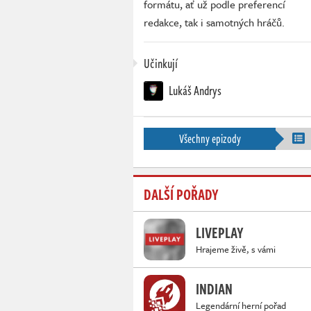
formátu, ať už podle preferencí
redakce, tak i samotných hráčů.
Učinkují
Lukáš Andrys
Všechny epizody
DALŠÍ POŘADY
LIVEPLAY
Hrajeme živě, s vámi
INDIAN
Legendární herní pořad