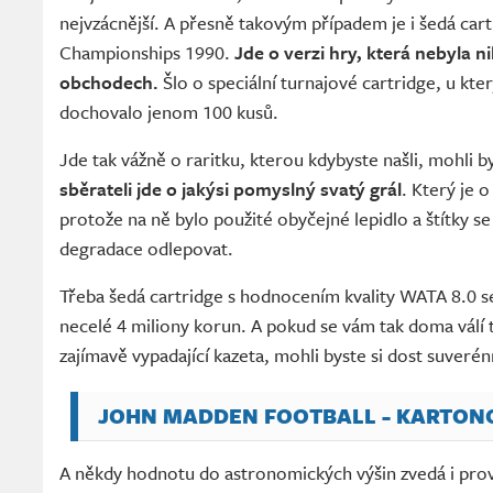
nejvzácnější. A přesně takovým případem je i šedá ca
Championships 1990.
Jde o verzi hry, která nebyla n
obchodech.
Šlo o speciální turnajové cartridge, u kter
dochovalo jenom 100 kusů.
Jde tak vážně o raritku, kterou kdybyste našli, mohli b
sběrateli jde o jakýsi pomyslný svatý grál
. Který je o
protože na ně bylo použité obyčejné lepidlo a štítky se
degradace odlepovat.
Třeba šedá cartridge s hodnocením kvality WATA 8.0 se 
necelé 4 miliony korun. A pokud se vám tak doma válí 
zajímavě vypadající kazeta, mohli byste si dost suverénn
JOHN MADDEN FOOTBALL - KARTON
A někdy hodnotu do astronomických výšin zvedá i prov