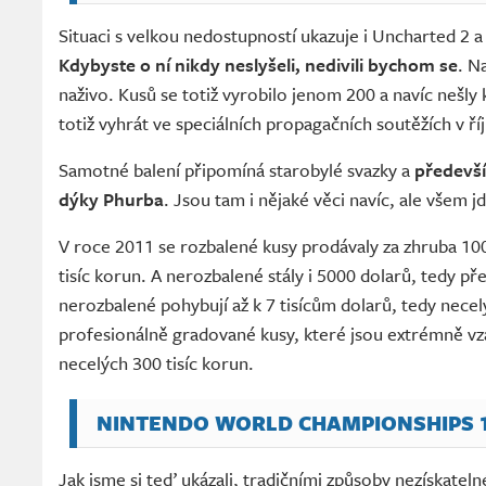
Situaci s velkou nedostupností ukazuje i Uncharted 2 a
Kdybyste o ní nikdy neslyšeli, nedivili bychom se
. N
naživo. Kusů se totiž vyrobilo jenom 200 a navíc nešly 
totiž vyhrát ve speciálních propagačních soutěžích v ří
Samotné balení připomíná starobylé svazky a
předevší
dýky Phurba
. Jsou tam i nějaké věci navíc, ale všem j
V roce 2011 se rozbalené kusy prodávaly za zhruba 100
tisíc korun. A nerozbalené stály i 5000 dolarů, tedy pře
nerozbalené pohybují až k 7 tisícům dolarů, tedy nece
profesionálně gradované kusy, které jsou extrémně vzá
necelých 300 tisíc korun.
NINTENDO WORLD CHAMPIONSHIPS 1
Jak jsme si teď ukázali, tradičními způsoby nezískateln