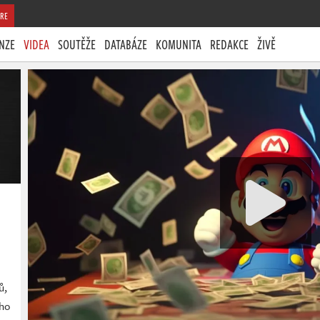
RE
NZE
VIDEA
SOUTĚŽE
DATABÁZE
KOMUNITA
REDAKCE
ŽIVĚ
ů,
ého