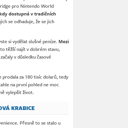
rtridge pro Nintendo World
ikdy dostupná v tradičních
ých se odhaduje, že se jich
yste si vydělat slušné peníze.
Mezi
 to těžší najít v dobrém stavu,
 začaly v důsledku časové
prodala za 180 tisíc dolarů, tedy
tahle na první pohled ne moc
ě vylepšit život.
OVÁ KRABICE
enience. Přesně to se stalo u