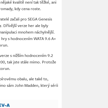
ějaké kvalitě není tak těžké, ani
romady, kdy cena roste.
vatelé začali pro SEGA Genesis
y
. Dřívější verze her ale byly
v manipulaci mnohem náchylnější.
ze hry s hodnocením WATA 9.6 A+
korun.
á verze s nižším hodnocením 9.2
200, tak jste stále mimo. Protože
 korun.
pírovému obalu, ale také to,
přímo sám John Madden, který sérii
EV-A