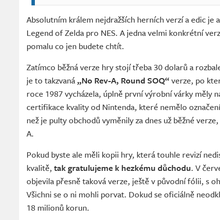
Absolutním králem nejdražších herních verzí a edic je
Legend of Zelda pro NES. A jedna velmi konkrétní verz
pomalu co jen budete chtít.
Zatímco běžná verze hry stojí třeba 30 dolarů a rozba
je to takzvaná
„No Rev-A, Round SOQ“
verze, po kter
roce 1987 vycházela, úplně první výrobní várky měly n
certifikace kvality od Nintenda, které nemělo označení
než je pulty obchodů vyměnily za dnes už běžné verze,
A.
Pokud byste ale měli kopii hry, která touhle revizí nedi
kvalitě,
tak gratulujeme k hezkému důchodu
. V červ
objevila přesně taková verze, ještě v původní fólii, s
Všichni se o ni mohli porvat. Dokud se oficiálně neodkl
18 milionů korun.