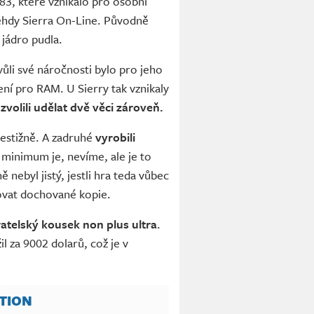
83, které vznikalo pro osobní
tehdy Sierra On-Line. Původně
 jádro pudla.
vůli své náročnosti bylo pro jeho
ní pro RAM. U Sierry tak vznikaly
zvolili udělat dvě věci zároveň.
restižně. A zadruhé
vyrobili
 minimum je, nevíme, ale je to
 nebyl jistý, jestli hra teda vůbec
evovat dochované kopie.
atelský kousek non plus ultra
.
l za 9002 dolarů, což je v
TION