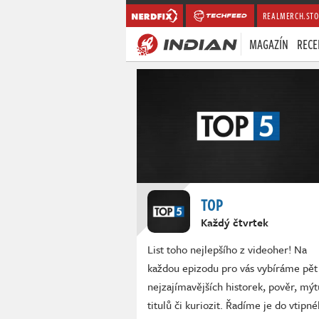
REALMERCH.STO
MAGAZÍN
RECE
TOP
Každý čtvrtek
List toho nejlepšího z videoher! Na
každou epizodu pro vás vybíráme pět
nejzajímavějších historek, pověr, mýt
titulů či kuriozit. Řadíme je do vtipn