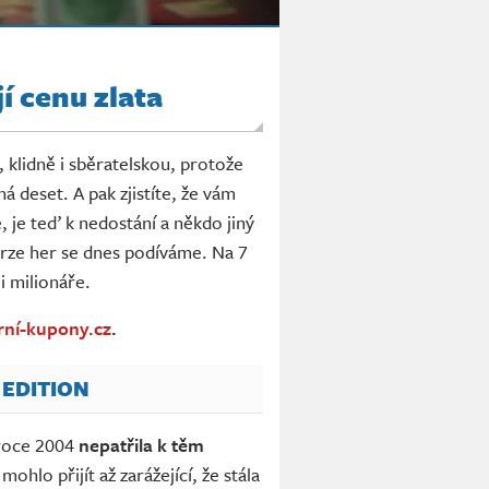
í cenu zlata
, klidně i sběratelskou, protože
ná deset. A pak zjistíte, že vám
e, je teď k nedostání a někdo jiný
verze her se dnes podíváme. Na 7
i milionáře.
rní-kupony.cz
.
 EDITION
 roce 2004
nepatřila k těm
hlo přijít až zarážející, že stála