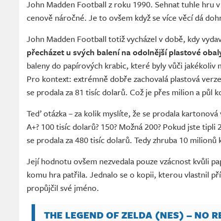
John Madden Football z roku 1990. Sehnat tuhle hru v n
cenově náročné. Je to ovšem když se více věcí dá doh
John Madden Football totiž vycházel v době, kdy vyda
přecházet u svých balení na odolnější plastové obal
baleny do papírových krabic, které byly vůči jakékoli
Pro kontext: extrémně dobře zachovalá plastová ver
se prodala za 81 tisíc dolarů. Což je přes milion a půl 
Teď otázka – za kolik myslíte, že se prodala kartonov
A+? 100 tisíc dolarů? 150? Možná 200? Pokud jste tipli 
se prodala za 480 tisíc dolarů. Tedy zhruba 10 milionů
Její hodnotu ovšem nezvedala pouze vzácnost kvůli pa
komu hra patřila. Jednalo se o kopii, kterou vlastnil 
propůjčil své jméno.
THE LEGEND OF ZELDA (NES) – NO R