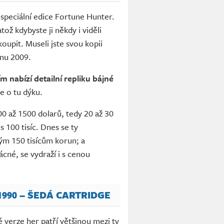
 speciální edice Fortune Hunter.
atož kdybyste ji někdy i viděli
koupit. Museli jste svou kopii
jnu 2009.
m nabízí detailní repliku bájné
de o tu dýku.
0 až 1500 dolarů, tedy 20 až 30
s 100 tisíc. Dnes se ty
lým 150 tisícům korun; a
cné, se vydraží i s cenou
990 – ŠEDÁ CARTRIDGE
é verze her patří většinou mezi ty