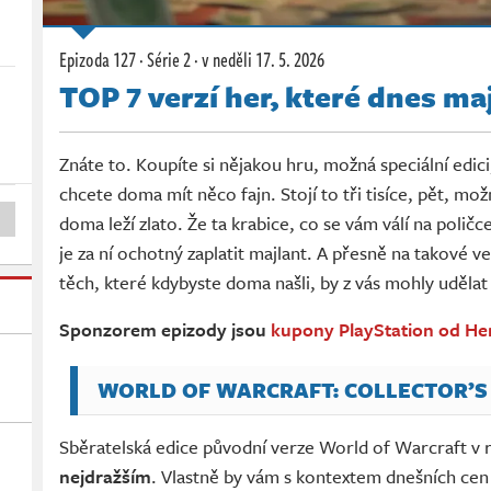
Epizoda 127 · Série 2 ·
v neděli
17. 5. 2026
TOP 7 verzí her, které dnes maj
Znáte to. Koupíte si nějakou hru, možná speciální edici
chcete doma mít něco fajn. Stojí to tři tisíce, pět, mož
doma leží zlato. Že ta krabice, co se vám válí na poličc
je za ní ochotný zaplatit majlant. A přesně na takové 
těch, které kdybyste doma našli, by z vás mohly udělat 
Sponzorem epizody jsou
kupony PlayStation od He
WORLD OF WARCRAFT: COLLECTOR’S
Sběratelská edice původní verze World of Warcraft v
nejdražším
. Vlastně by vám s kontextem dnešních cen mo