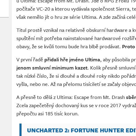
u Ultima: Escape from Mt. Drash. Jde o RPG z roku 19
počítače VC-20 a kterou vydávala společnost Sierra, 
však nemělo jít o hru ze série Ultima. A zde začíná celé
Titul prostě vznikal na relativně obskurní hardware a k
spuštění mít potřeba nainstalované hardwarové rozšíře
obavy, že se kvůli tomu bude hra blbě prodávat.
Proto 
V první řadě
přidali hře jméno Ultima
, aby působila p
jenom smluvní minimum kazet
. Kolik přesně smluvní
tak nízké číslo, že si dlouhé a dlouhé roky nikdo pořádně
vyšla, nebo ne. Až na přelomu tisíciletí se začaly obj
A přesně to dělá z Ultima: Escape from Mt. Drash
sběr
Zcela zapečetěný dochovaný kus se v roce 2017 vydraži
přepočtu asi 185 tisíc korun.
UNCHARTED 2: FORTUNE HUNTER EDI