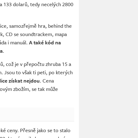
ba 133 dolarů, tedy necelých 2800
bice, samozřejmě hra, behind the
ok, CD se soundtrackem, mapa
áda i manuál.
A také kód na
la
.
ů, což je v přepočtu zhruba 15 a
m. Jsou to však ti peti, po kterých
dice získat nejdou
. Cena
kovým zbožím, se tak může
é ceny. Přesně jako se to stalo