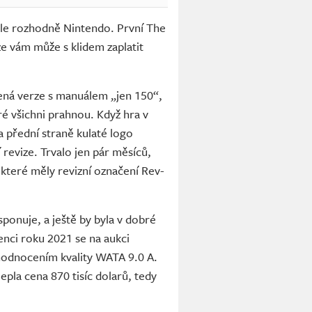
 ale rozhodně Nintendo. První The
e vám může s klidem zaplatit
lená verze s manuálem „jen 150“,
é všichni prahnou. Když hra v
a přední straně kulaté logo
 revize. Trvalo jen pár měsíců,
 které měly revizní označení Rev-
sponuje, a ještě by byla v dobré
enci roku 2021 se na aukci
 ohodnocením kvality WATA 9.0 A.
epla cena 870 tisíc dolarů, tedy