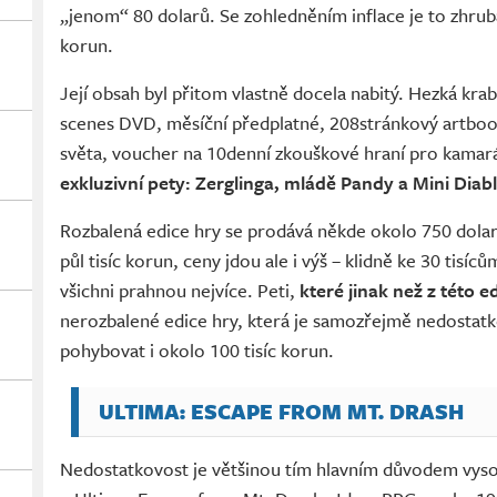
„jenom“ 80 dolarů. Se zohledněním inflace je to zhru
korun.
Její obsah byl přitom vlastně docela nabitý. Hezká kra
scenes DVD, měsíční předplatné, 208stránkový artbo
světa, voucher na 10denní zkouškové hraní pro kamar
exkluzivní pety: Zerglinga, mládě Pandy a Mini Diab
Rozbalená edice hry se prodává někde okolo 750 dolar
půl tisíc korun, ceny jdou ale i výš – klidně ke 30 tisíců
všichni prahnou nejvíce. Peti,
které jinak než z této e
nerozbalené edice hry, která je samozřejmě nedostat
pohybovat i okolo 100 tisíc korun.
ULTIMA: ESCAPE FROM MT. DRASH
Nedostatkovost je většinou tím hlavním důvodem vysok