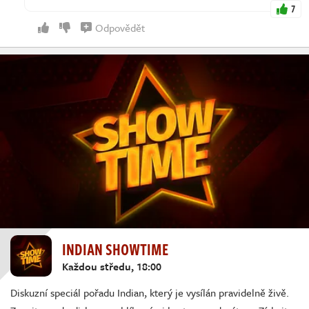
7
Odpovědět
INDIAN SHOWTIME
Každou středu, 18:00
Diskuzní speciál pořadu Indian, který je vysílán pravidelně živě.