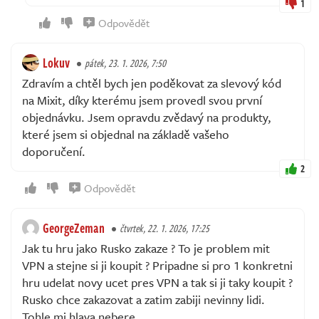
1
Odpovědět
Lokuv
pátek, 23. 1. 2026, 7:50
Zdravím a chtěl bych jen poděkovat za slevový kód
na Mixit, díky kterému jsem provedl svou první
objednávku. Jsem opravdu zvědavý na produkty,
které jsem si objednal na základě vašeho
doporučení.
2
Odpovědět
GeorgeZeman
čtvrtek, 22. 1. 2026, 17:25
Jak tu hru jako Rusko zakaze ? To je problem mit
VPN a stejne si ji koupit ? Pripadne si pro 1 konkretni
hru udelat novy ucet pres VPN a tak si ji taky koupit ?
Rusko chce zakazovat a zatim zabiji nevinny lidi.
Tohle mi hlava nebere...