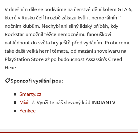
Živě
V dnešním díle se podíváme na čerstvé dění kolem GTA 6,
které v Rusku čelí hrozbě zákazu kvůli „nemorálním“
nočním klubům. Nechybí ani silný lidský příběh, kdy
Rockstar umožnil těžce nemocnému fanouškovi
nahlédnout do světa hry ještě před vydáním. Probereme
také další velká herní témata, od mazání shovelwaru na
PlayStation Store až po budoucnost Assassin’s Creed
Hexe.
📋Sponzoři vysílání jsou:
Smarty.cz
Mixit
⭐ Využijte náš slevový kód
INDIANTV
Yenkee