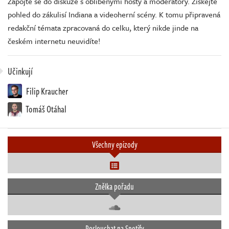
Zapojte se do diskuze s oblíbenými hosty a moderátory. Získejte
pohled do zákulisí Indiana a videoherní scény. K tomu připravená
redakční témata zpracovaná do celku, který nikde jinde na
českém internetu neuvidíte!
Učinkují
Filip Kraucher
Tomáš Otáhal
Všechny epizody
Znělka pořadu
Poslouchat na Spotify