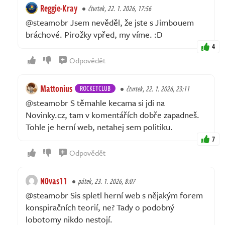
Reggie-Kray
čtvrtek, 22. 1. 2026, 17:56
@steamobr Jsem nevěděl, že jste s Jimbouem
bráchové. Pirožky vpřed, my víme. :D
4
Odpovědět
Mattonius
ROCKETCLUB
čtvrtek, 22. 1. 2026, 23:11
@steamobr S těmahle kecama si jdi na
Novinky.cz, tam v komentářích dobře zapadneš.
Tohle je herní web, netahej sem politiku.
7
Odpovědět
N0vas11
pátek, 23. 1. 2026, 8:07
@steamobr Sis spletl herní web s nějakým forem
konspiračních teorií, ne? Tady o podobný
lobotomy nikdo nestojí.