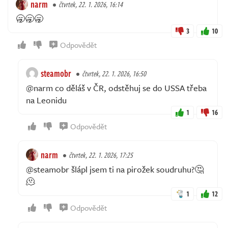
narm
čtvrtek, 22. 1. 2026, 16:14
🥱🥱🥱
3
10
Odpovědět
steamobr
čtvrtek, 22. 1. 2026, 16:50
@narm co děláš v ČR, odstěhuj se do USSA třeba
na Leonidu
1
16
Odpovědět
narm
čtvrtek, 22. 1. 2026, 17:25
@steamobr šlápl jsem ti na pirožek soudruhu?🤔
🫠
1
12
Odpovědět