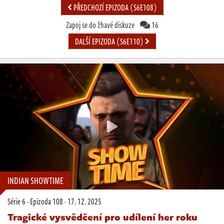
PŘEDCHOZÍ EPIZODA (S6E108)
Zapoj se do žhavé diskuze
16
DALŠÍ EPIZODA (S6E110)
INDIAN SHOWTIME
Série 6
·
Epizoda 108
·
17. 12. 2025
Tragické vysvědčení pro udílení her roku