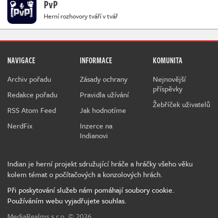
PvP
Herní rozhovory tváří v tvář
NAVIGACE
INFORMACE
KOMUNITA
Archiv pořadu
Zásady ochrany
Nejnovější
příspěvky
Redakce pořadu
Pravidla užívání
Žebříček uživatelů
RSS Atom Feed
Jak hodnotíme
NerdFix
Inzerce na
Indianovi
Indian je herní projekt sdružující hráče a hráčky všeho věku
kolem témat o počítačových a konzolových hrách.
Při poskytování služeb nám pomáhají soubory cookie.
Používáním webu vyjadřujete souhlas.
MediaRealms s.r.o.
© 2026