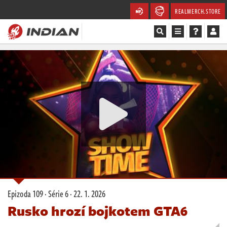
REALMERCH.STORE
Magazín
Recenze
Videa
Soutěže
Databáze
Komunita
Epizoda 109 · Série 6 ·
22. 1. 2026
Redakce
Rusko hrozí bojkotem GTA6