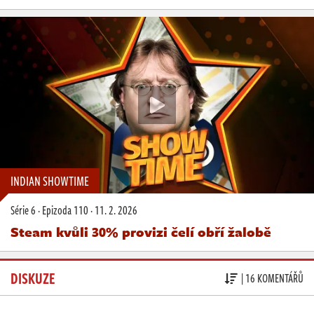
INDIAN SHOWTIME
Série 6
·
Epizoda 110
·
11. 2. 2026
Steam kvůli 30% provizi čelí obří žalobě
DISKUZE
| 16 KOMENTÁŘŮ