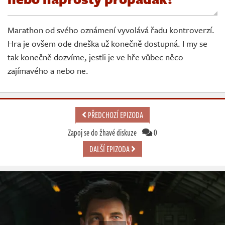
Živě
Marathon od svého oznámení vyvolává řadu kontroverzí.
Hra je ovšem ode dneška už konečně dostupná. I my se
tak konečně dozvíme, jestli je ve hře vůbec něco
zajímavého a nebo ne.
PŘEDCHOZÍ EPIZODA
Zapoj se do žhavé diskuze
0
DALŠÍ EPIZODA