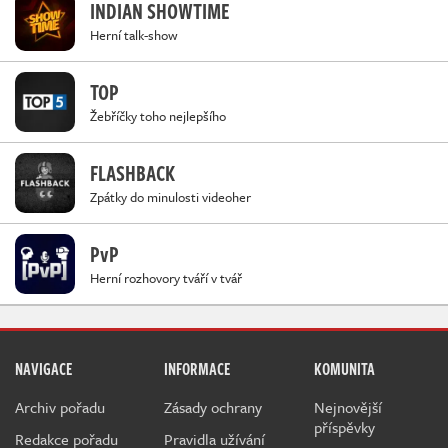
INDIAN SHOWTIME
Herní talk-show
TOP
Žebříčky toho nejlepšího
FLASHBACK
Zpátky do minulosti videoher
PvP
Herní rozhovory tváří v tvář
NAVIGACE
INFORMACE
KOMUNITA
Archiv pořadu
Zásady ochrany
Nejnovější
příspěvky
Redakce pořadu
Pravidla užívání