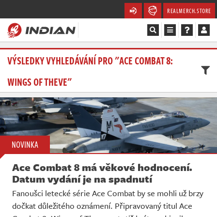
REALMERCH.STORE
Magazín
VÝSLEDKY VYHLEDÁVÁNÍ PRO "ACE COMBAT 8:
WINGS OF THEVE"
Recenze
Videa
Soutěže
NOVINKA
Databáze
Ace Combat 8 má věkové hodnocení.
Komunita
Datum vydání je na spadnutí
Fanoušci letecké série Ace Combat by se mohli už brzy
Redakce
dočkat důležitého oznámení. Připravovaný titul Ace