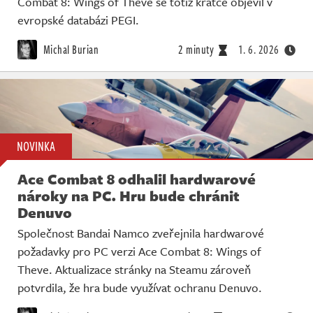
Combat 8: Wings of Theve se totiž krátce objevil v
Živě
evropské databázi PEGI.
Michal Burian
2 minuty
1. 6. 2026
NOVINKA
Ace Combat 8 odhalil hardwarové
nároky na PC. Hru bude chránit
Denuvo
Společnost Bandai Namco zveřejnila hardwarové
požadavky pro PC verzi Ace Combat 8: Wings of
Theve. Aktualizace stránky na Steamu zároveň
potvrdila, že hra bude využívat ochranu Denuvo.