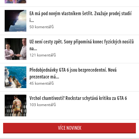
EA má pod novým vlastníkem šetřit. Zvažuje prodej studií
i…
50 komentářů
Už není cesty zpět. Sony připomíná konec fyzických nosičů
na…
121 komentářů
Předobjednávky GTA 6 jsou bezprecedentní. Nová
prezentace má…
45 komentářů
Vrchol chamtivosti? Rockstar schytává kritiku za GTA 6
103 komentářů
VÍCE NOVINEK