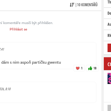
Th
| 10 KOMENTÁŘŮ
Do
ní komentáře musíš být přihlášen.
As
Přihlásit se
Rh
7:41
 dám s nim aspoň partičku gwentu
C
1
18
2026, 8:10