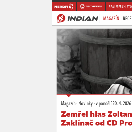
REALMERCH.STO
MAGAZÍN
RECE
Magazín
·
Novinky
·
v pondělí
20. 4. 2026
Zemřel hlas Zoltan
Zaklínač od CD Pr