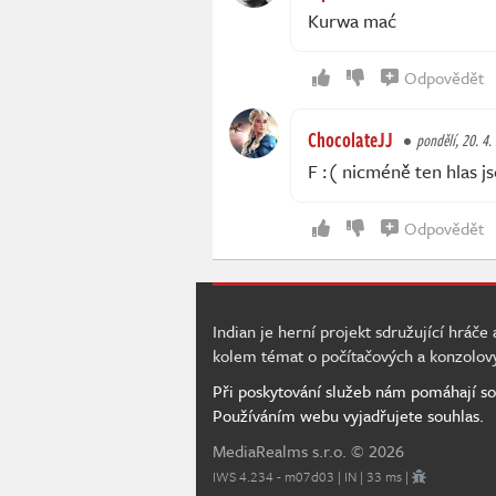
Kurwa mać
Odpovědět
ChocolateJJ
pondělí, 20. 4.
F :( nicméně ten hlas j
Odpovědět
Indian je herní projekt sdružující hráče
kolem témat o počítačových a konzolov
Při poskytování služeb nám pomáhají so
Používáním webu vyjadřujete souhlas.
MediaRealms s.r.o.
© 2026
IWS 4.234 - m07d03 | IN | 33 ms |