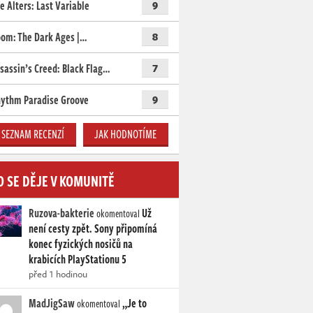
e Alters: Last Variable
9
om: The Dark Ages |…
8
sassin’s Creed: Black Flag…
7
ythm Paradise Groove
9
SEZNAM RECENZÍ
JAK HODNOTÍME
O SE DĚJE V KOMUNITĚ
Ruzova-bakterie
Už
okomentoval
není cesty zpět. Sony připomíná
konec fyzických nosičů na
krabicích PlayStationu 5
před 1 hodinou
MadJigSaw
„Je to
okomentoval