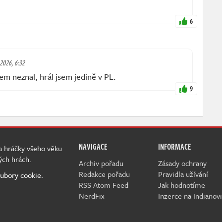
6
 2026, 6:32
sem neznal, hrál jsem jedině v PL.
9
NAVIGACE
INFORMACE
 a hráčky všeho věku
ých hrách.
Archiv pořadu
Zásady ochrany
Redakce pořadu
Pravidla užívání
ubory cookie.
RSS Atom Feed
Jak hodnotíme
NerdFix
Inzerce na Indianovi