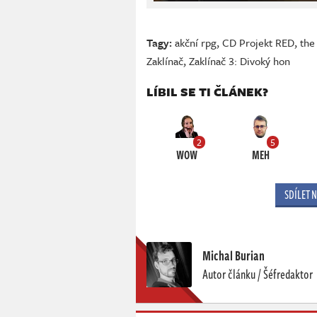
Tagy:
akční rpg
,
CD Projekt RED
,
the
Zaklínač
,
Zaklínač 3: Divoký hon
LÍBIL SE TI ČLÁNEK?
2
5
WOW
MEH
SDÍLET 
Michal Burian
Autor článku / Šéfredaktor