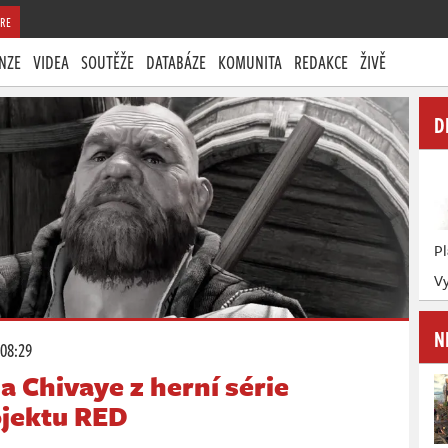
RE
NZE
VIDEA
SOUTĚŽE
DATABÁZE
KOMUNITA
REDAKCE
ŽIVĚ
D
P
Vy
N
 08:29
a Chivaye z herní série
ojektu RED