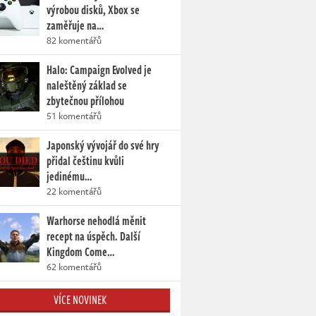
výrobou disků, Xbox se
zaměřuje na…
82 komentářů
Halo: Campaign Evolved je
naleštěný základ se
zbytečnou přílohou
51 komentářů
Japonský vývojář do své hry
přidal češtinu kvůli
jedinému…
22 komentářů
Warhorse nehodlá měnit
recept na úspěch. Další
Kingdom Come…
62 komentářů
VÍCE NOVINEK