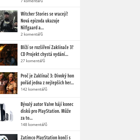
7 komentářů
Witcher Stories se vracejí!
Nová epizoda ukazuje
Nilfgaard a…
2 komentářů
Blíží se rozšíření Zaklínače 3?
CD Projekt chystá vydání…
27 komentářů
Proč je Zaklínač 3: Divoký hon
pořád jedna z nejlepších her…
142 komentářů
Bývalý autor Valve hájí konec
disků pro PlayStation. Může
za to…
148 komentářů
Zatímco PlayStation končí s