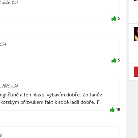
4. 2026, 8:01
5
 6:54
5
4. 2026, 6:54
ngličtině a ten hlas si vybavím dobře. Zoltanův
skotským přízvukem fakt k sobě ladil dobře. F
10
48