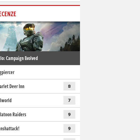
ECENZE
lo: Campaign Evolved
gpiercer
arlet Deer Inn
8
lworld
7
latoon Raiders
9
nshattack!
9