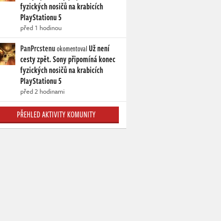
fyzických nosičů na krabicích
PlayStationu 5
před 1 hodinou
PanPrcstenu
Už není
okomentoval
cesty zpět. Sony připomíná konec
fyzických nosičů na krabicích
PlayStationu 5
před 2 hodinami
PŘEHLED AKTIVITY KOMUNITY