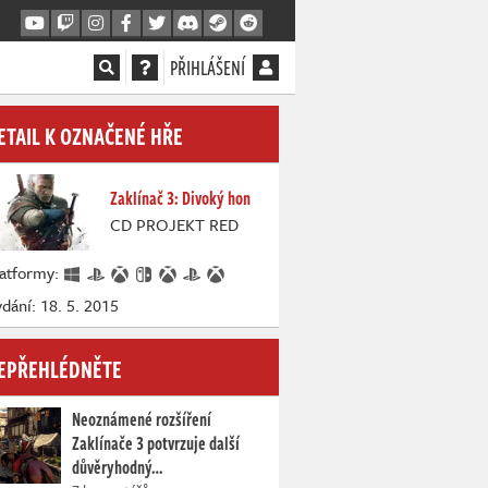
PŘIHLÁŠENÍ
ETAIL K OZNAČENÉ HŘE
Zaklínač 3: Divoký hon
CD PROJEKT RED
latformy:
dání: 18. 5. 2015
EPŘEHLÉDNĚTE
Neoznámené rozšíření
Zaklínače 3 potvrzuje další
důvěryhodný…