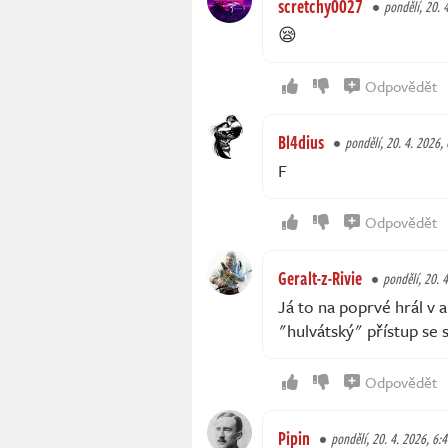
scretchy0027
pondělí, 20. 
😪
Odpovědět
Bl4dius
pondělí, 20. 4. 2026,
F
Odpovědět
Geralt-z-Rivie
pondělí, 20. 
Já to na poprvé hrál v a
"hulvátský" přístup se 
Odpovědět
Pipin
pondělí, 20. 4. 2026, 6: