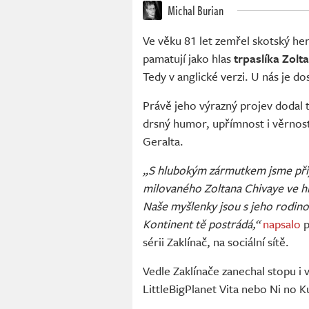
Michal Burian
Ve věku 81 let zemřel skotský he
pamatují jako hlas
trpaslíka Zolt
Tedy v anglické verzi. U nás je do
Právě jeho výrazný projev dodal 
drsný humor, upřímnost i věrnost,
Geralta.
„S hlubokým zármutkem jsme přij
milovaného Zoltana Chivaye ve hrá
Naše myšlenky jsou s jeho rodinou 
Kontinent tě postrádá,“
napsalo
p
sérii Zaklínač, na sociální sítě.
Vedle Zaklínače zanechal stopu i v
LittleBigPlanet Vita nebo Ni no 