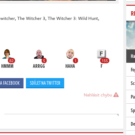
R
 witcher
,
The Witcher 3
,
The Witcher 3: Wild Hunt
,
Ha
82
5
1
155
HMMM
ARRGG
HAHA
F
Fo
NA FACEBOOK
SDÍLET NA TWITTER
Sc
Nahlásit chybu
Pa
Sp
De