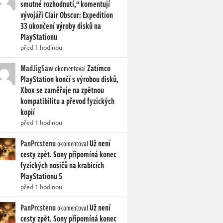
smutné rozhodnutí,“ komentují
vývojáři Clair Obscur: Expedition
33 ukončení výroby disků na
PlayStationu
před 1 hodinou
MadJigSaw
Zatímco
okomentoval
PlayStation končí s výrobou disků,
Xbox se zaměřuje na zpětnou
kompatibilitu a převod fyzických
kopií
před 1 hodinou
PanPrcstenu
Už není
okomentoval
cesty zpět. Sony připomíná konec
fyzických nosičů na krabicích
PlayStationu 5
před 1 hodinou
PanPrcstenu
Už není
okomentoval
cesty zpět. Sony připomíná konec