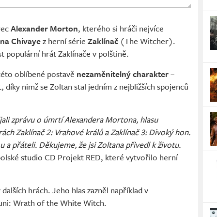
rec
Alexander Morton
, kterého si hráči nejvíce
ana Chivaye
z herní série
Zaklínač
(The Witcher).
st populární hrát Zaklínače v polštině.
této oblíbené postavě
nezaměnitelný charakter
–
 díky nimž se Zoltan stal jedním z nejbližších spojenců
ali zprávu o úmrtí Alexandera Mortona, hlasu
ch Zaklínač 2: Vrahové králů a Zaklínač 3: Divoký hon.
a přáteli. Děkujeme, že jsi Zoltana přivedl k životu.
olské studio CD Projekt RED, které vytvořilo herní
 dalších hrách. Jeho hlas zazněl například v
Kuni: Wrath of the White Witch.