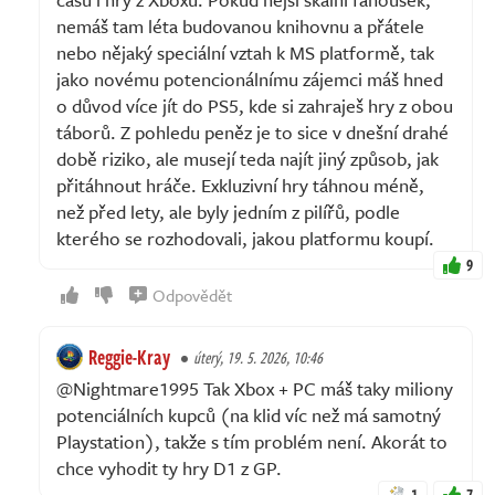
nemáš tam léta budovanou knihovnu a přátele
nebo nějaký speciální vztah k MS platformě, tak
jako novému potencionálnímu zájemci máš hned
o důvod více jít do PS5, kde si zahraješ hry z obou
táborů. Z pohledu peněz je to sice v dnešní drahé
době riziko, ale musejí teda najít jiný způsob, jak
přitáhnout hráče. Exkluzivní hry táhnou méně,
než před lety, ale byly jedním z pilířů, podle
kterého se rozhodovali, jakou platformu koupí.
9
Odpovědět
Reggie-Kray
úterý, 19. 5. 2026, 10:46
@Nightmare1995 Tak Xbox + PC máš taky miliony
potenciálních kupců (na klid víc než má samotný
Playstation), takže s tím problém není. Akorát to
chce vyhodit ty hry D1 z GP.
1
7