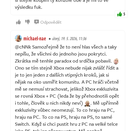
výsledku fuk.
5
Odpovědět
michael-nae
úterý, 19. 5. 2026, 11:36
@cNNk Samozřejmě že to není hlas všech a taky
nepíšu, že všichni do jednoho jsou pokrytci.
Zkrátka mě tenhle paradox od srdíčka pobavil.
Ono se tím stejně Xbox nebude nijak zvlášť řídit a
je to jen jeden z dalších vtipných kroků, jak si
nějak na oko usmířit komunitu. A PC hráči včetně
mě se nemusí strachovat, jelikož Xbox exkluzivita
se rovná Xbox + PC (leda že by přehodnotili opět
i tohle, člověk u nich nikdy neví)
. Mě upřímně
exkluzivity vůbec neomezují. To co hraju na PC,
hraju na PC. To co na PS, hraju na PS, to samé
Switch. Když si chci pustit hru z PC na velké telce
jako PS, tak jen přepnu vstup. Mě osobně