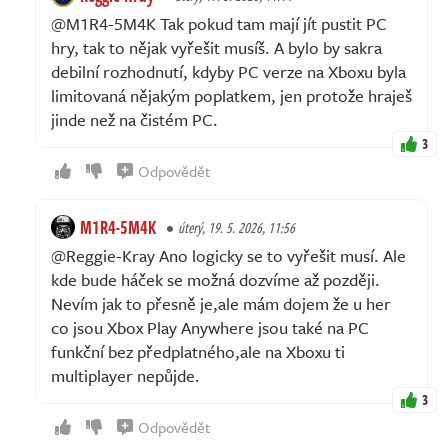
@M1R4-5M4K Tak pokud tam mají jít pustit PC
hry, tak to nějak vyřešit musíš. A bylo by sakra
debilní rozhodnutí, kdyby PC verze na Xboxu byla
limitovaná nějakým poplatkem, jen protože hraješ
jinde než na čistém PC.
3
Odpovědět
M1R4-5M4K
úterý, 19. 5. 2026, 11:56
@Reggie-Kray Ano logicky se to vyřešit musí. Ale
kde bude háček se možná dozvíme až později.
Nevím jak to přesně je,ale mám dojem že u her
co jsou Xbox Play Anywhere jsou také na PC
funkční bez předplatného,ale na Xboxu ti
multiplayer nepůjde.
3
Odpovědět