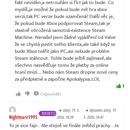
fakt nevidím,a netroufám si říct jak to bude. Co
myslíš,je možné že pokud bude mít hra xbox
verzi,tak PC verze bude uzamčená? Další věc je,
že pokud bude Xbox podporovat Steam,tak je
vlastně ohrožená samotná existence Steam
Machine. Nenašel jsem žádné vyjádření od Valve
že se chystá pustit svého klienta,ale také když se
bude Xbox tvářit jako PC,asi nebude problém
Steam stáhnout. Tohle bude ještě zajímavé,ale
všechno nasvědčuje tomu že platby za online
hraní zmizí... Nebo nám Steam dropne nové ceny
za předplatné a započne Apokalypsa.LOL
3
Odpovědět
úterý, 19. 5.
Upraveno
úterý, 19.
ROCKETCLUB
Nightmare1995
2026, 10:39
5. 2026, 10:41
To je sice fajn . Ale stejně ve finále zvítězí prachy . Je