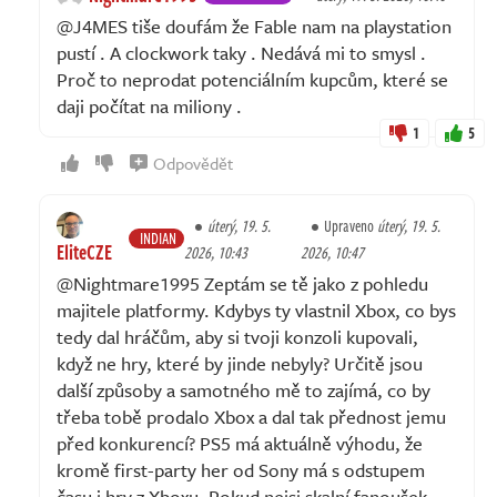
@J4MES tiše doufám že Fable nam na playstation
pustí . A clockwork taky . Nedává mi to smysl .
Proč to neprodat potenciálním kupcům, které se
daji počítat na miliony .
1
5
Odpovědět
úterý, 19. 5.
Upraveno
úterý, 19. 5.
INDIAN
EliteCZE
2026, 10:43
2026, 10:47
@Nightmare1995 Zeptám se tě jako z pohledu
majitele platformy. Kdybys ty vlastnil Xbox, co bys
tedy dal hráčům, aby si tvoji konzoli kupovali,
když ne hry, které by jinde nebyly? Určitě jsou
další způsoby a samotného mě to zajímá, co by
třeba tobě prodalo Xbox a dal tak přednost jemu
před konkurencí? PS5 má aktuálně výhodu, že
kromě first-party her od Sony má s odstupem
času i hry z Xboxu. Pokud nejsi skalní fanoušek,