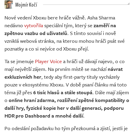
Živě
Mojmír Kočí
Nové vedení Xboxu bere hráče vážně. Asha Sharma
nedávno
vytvořila
speciální tým, který se
zaměří na
zpětnou vazbu od uživatelů
. S tímto souvisí i nově
vzniklá webová stránka, na kterou mohou hráči psát své
poznatky a co si nejvíce od Xboxu přejí.
Ta se jmenuje
Player Voice
a hráči už dávají najevo, o co
mají největší zájem. Na prvním místě se nachází
návrat
exkluzivních her
, tedy aby first-party tituly vycházely
pouze v ekosystému Xboxu. V době psaní článku má toto
téma již přes
6 tisíc hlasů a stále stoupá
. Dále mají zájem
o
online hraní zdarma, rozšíření zpětné kompatibility o
další hry, fyzické kopie her v další generaci, podporu
HDR pro Dashboard a mnohé další
.
Po odeslání požadavku ho tým přezkoumá a zjistí, jestli je