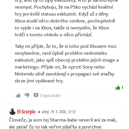
nesmysl. Pochybuju, že na PSko vychází kvalitní
hry jen kvůli statusu exkluzivit. Když už z dílny
Xbox studií něco dobrého vznikne, pochopitelně
to vyjde i na Xbox, takže si nemyslím, že Xbox
hráči v tomto ohledu o něco přichází.
Taky mi přijde, že to, že si toho pod Xboxem moc
nevybavíme, není úplně problém nedostatku
exkluzivit, jako spíš obecný problém jejich image a
marketingu. Přijde mi, že oproti Sony nebo
Nintendu silně zaostávají v propagaci své značky
skrze jimi vydávané hry.
1
Odpovědět
El-Scorpio
úterý, 19. 5. 2026, 12:13
Človeče, ja som tej Sharma-babe neveril ani za mak,
ale zatiaľ čo to tak veľmi zdiaľky a povrchne