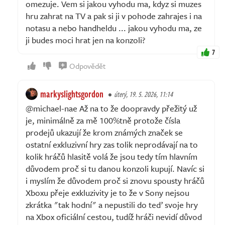
omezuje. Vem si jakou vyhodu ma, kdyz si muzes
hru zahrat na TV a pak si ji v pohode zahrajes i na
notasu a nebo handheldu ... jakou vyhodu ma, ze
ji budes moci hrat jen na konzoli?
7
Odpovědět
markyslightsgordon
úterý, 19. 5. 2026, 11:14
@michael-nae Až na to že doopravdy přežitý už
je, minimálně za mě 100%tně protože čísla
prodejů ukazují že krom známých značek se
ostatní exkluzivní hry zas tolik neprodávají na to
kolik hráčů hlasitě volá že jsou tedy tím hlavním
důvodem proč si tu danou konzoli kupují. Navíc si
i myslím že důvodem proč si znovu spousty hráčů
Xboxu přeje exkluzivity je to že v Sony nejsou
zkrátka "tak hodní" a nepustili do teď svoje hry
na Xbox oficiální cestou, tudíž hráči nevidí důvod