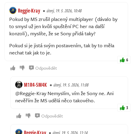
Reggie-Kray
úterý, 19. 5. 2026, 10:48
Pokud by MS zrušil placený multiplayer (dávalo by
to smysl už jen kvůli spuštění PC her na další
konzoli), myslíte, že se Sony přidá taky?
Pokud si je jistá svým postavením, tak by to měla
nechat tak jak to je.
6
Odpovědět
M1R4-5M4K
úterý, 19. 5. 2026, 11:08
@Reggie-Kray Nemyslím, vím že Sony ne. Ani
nevěřím že MS udělá něco takového.
3
Odpovědět
Reggie-Kray
úterý, 19. 5. 2026, 11:14