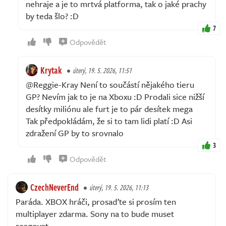
nehraje a je to mrtvá platforma, tak o jaké prachy
by teda šlo? :D
7
Odpovědět
Krytak
úterý, 19. 5. 2026, 11:51
@Reggie-Kray Není to součástí nějakého tieru
GP? Nevím jak to je na Xboxu :D Prodali sice nižší
desítky miliónu ale furt je to pár desítek mega
Tak předpokládám, že si to tam lidi platí :D Asi
zdražení GP by to srovnalo
3
Odpovědět
CzechNeverEnd
úterý, 19. 5. 2026, 11:13
Paráda. XBOX hráči, prosaďte si prosím ten
multiplayer zdarma. Sony na to bude muset
reagovat.