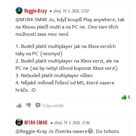
Reggie-Kray
úterý, 19. 5. 2026, 12:02
@M1R4-5M4K Jo, když koupíš Play anywhere, tak
na Xboxu platíš multi a na PC ne. Ono tam těch
možností zase moc není.
1. Budeš platit multiplayer jak na Xbox verzích
taky na PC (nesmysl)
2. Budeš platit multiplayer na Xbox verzi, ale na
PC ne (asi by nebyl důvod kupovat Xbox verzi)
3. Nebudeš platit multiplayer vůbec
4. Nějaké mišmaš řešení od MS, které nasere
hráče. :D
5
Odpovědět
M1R4-5M4K
úterý, 19. 5. 2026, 12:46
@Reggie-Kray Jo čtverka nasere😆. Do tohoto