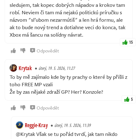
sledujem, tak kopec dobrých nápadov a krokov tam
robí. Neviem či tam má nejakú politickú príručku s
názvom "sľubom nezarmútiš" a len hrá formu, ale
ak to bude nový trend a dotiahne veci do konca, tak
Xbox má šancu na solídny návrat.
15
Odpovědět
Krytak
úterý, 19. 5. 2026, 11:27
To by mě zajímalo kde by ty prachy o které by přišli z
toho FREE MP vzali
Že by zas nějaké zdraží GP? Her? Konzole?
5
Odpovědět
Reggie-Kray
úterý, 19. 5. 2026, 11:39
@Krytak Však se tu pořád tvrdí, jak tam nikdo