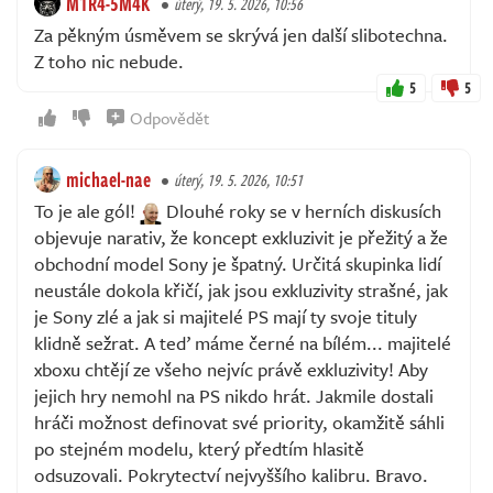
M1R4-5M4K
úterý, 19. 5. 2026, 10:56
Za pěkným úsměvem se skrývá jen další slibotechna.
Z toho nic nebude.
5
5
Odpovědět
michael-nae
úterý, 19. 5. 2026, 10:51
To je ale gól!
Dlouhé roky se v herních diskusích
objevuje narativ, že koncept exkluzivit je přežitý a že
obchodní model Sony je špatný. Určitá skupinka lidí
neustále dokola křičí, jak jsou exkluzivity strašné, jak
je Sony zlé a jak si majitelé PS mají ty svoje tituly
klidně sežrat. A teď máme černé na bílém... majitelé
xboxu chtějí ze všeho nejvíc právě exkluzivity! Aby
jejich hry nemohl na PS nikdo hrát. Jakmile dostali
hráči možnost definovat své priority, okamžitě sáhli
po stejném modelu, který předtím hlasitě
odsuzovali. Pokrytectví nejvyššího kalibru. Bravo.