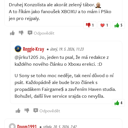
Druhej Konzolista ale akorát zelený tábor.
A to říkám jako fanoušek XBOXU a to mám i PSko
jen pro rejpaly.
1
1
5
Odpovědět
Reggie-Kray
úterý, 19. 5. 2026, 11:23
@jirku1205 Jo, jeden tu psal, že má redakce z
každého nového článku o Xboxu erekci. :D
U Sony se toho moc neděje, tak není důvod o ní
psát. Každopádně ale bude brzo článek s
propadákem Fairgame$ a zavřením Haven studia.
Bohužel, další live service srajda co nevyšla.
4
Odpovědět
Doom1991
středa, 20. 5. 2026, 7:42