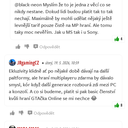
@black-neon Myslím že to je jedna z věcí co se
nikdy nestane. Dokud lidi budou platit tak to tak
nechají. Maximálně by mohli udělat nějaký ještě
levnější tarif pouze čistě na MP hraní. Ale tomu
taky moc nevěřím. Jak u MS tak i u Sony.
4
Odpovědět
JRgamingCZ
úterý, 19. 5. 2026, 10:59
Ekluzivity klidně ať po nějaké době dávají na další
paltformy, ale hraní multiplayeru zdarma by dávalo
smysl, kór když další generace rozbourá zdi mezi PC
a konzolí. A co si budeme, platit si pak basic členství
kvůli hraní GTAčka Online se mi nechce 😂
8
Odpovědět