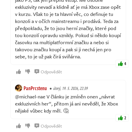
exkluzivity nevadí a klidně ať je má Xbox zase opět
v kurzu. Však to je ta hlavní věc, co definuje tu
konzoli a v očích mainstreamu i prodává. Teda za
předpokladu, že to jsou herní značky, které pod
tou konzolí opravdu vznikly. Pokud si někdo koupí
časovku na multiplatformní značku a nebo si
takovou značku koupí a pak si ji nechá jen pro
sebe, to je už pak čirá sviňárna.
4
Odpovědět
PanPrcstenu
úterý, 19. 5. 2026, 22:39
@michael-nae V článku je zmíněn onen „návrat
exkluzivních her“, přitom já ani nevěděl, že Xbox
nějaké vůbec kdy měl. 🤔
2
Odpovědět