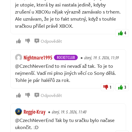
je utopie, která by asi nastala jedině, kdyby
zrušení u XBOXu nějak výrazně zamávalo s trhem.
Ale uznávam, že je to fakt smutný, když s touhle
sračkou přišel právě XBOX.
4
Odpovědět
Nightmare1995
ROCKETCLUB
úterý, 19. 5. 2026, 11:39
@CzechNeverEnd to mi nevadí až tak. To je to
nejmenší. Vadí mi plno jiných věcí co Sony dělá.
Tohle je pár haléřů za rok.
1
3
Odpovědět
Reggie-Kray
úterý, 19. 5. 2026, 11:40
@CzechNeverEnd Tak by tu sračku bylo načase
ukončit. :D