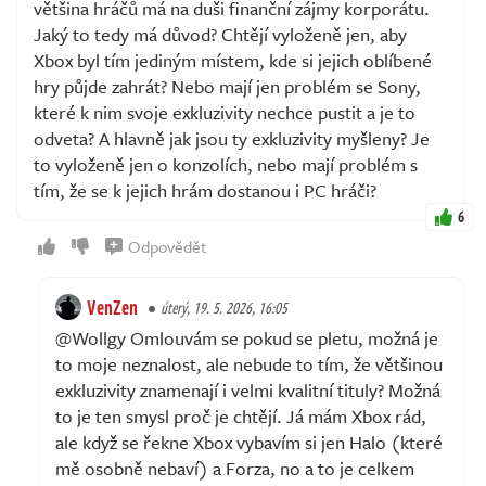
většina hráčů má na duši finanční zájmy korporátu.
Jaký to tedy má důvod? Chtějí vyloženě jen, aby
Xbox byl tím jediným místem, kde si jejich oblíbené
hry půjde zahrát? Nebo mají jen problém se Sony,
které k nim svoje exkluzivity nechce pustit a je to
odveta? A hlavně jak jsou ty exkluzivity myšleny? Je
to vyloženě jen o konzolích, nebo mají problém s
tím, že se k jejich hrám dostanou i PC hráči?
6
Odpovědět
VenZen
úterý, 19. 5. 2026, 16:05
@Wollgy Omlouvám se pokud se pletu, možná je
to moje neznalost, ale nebude to tím, že většinou
exkluzivity znamenají i velmi kvalitní tituly? Možná
to je ten smysl proč je chtějí. Já mám Xbox rád,
ale když se řekne Xbox vybavím si jen Halo (které
mě osobně nebaví) a Forza, no a to je celkem