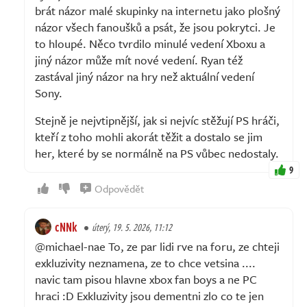
brát názor malé skupinky na internetu jako plošný
názor všech fanoušků a psát, že jsou pokrytci. Je
to hloupé. Něco tvrdilo minulé vedení Xboxu a
jiný názor může mít nové vedení. Ryan též
zastával jiný názor na hry než aktuální vedení
Sony.
Stejně je nejvtipnější, jak si nejvíc stěžují PS hráči,
kteří z toho mohli akorát těžit a dostalo se jim
her, které by se normálně na PS vůbec nedostaly.
9
Odpovědět
cNNk
úterý, 19. 5. 2026, 11:12
@michael-nae To, ze par lidi rve na foru, ze chteji
exkluzivity neznamena, ze to chce vetsina ....
navic tam pisou hlavne xbox fan boys a ne PC
hraci :D Exkluzivity jsou dementni zlo co te jen