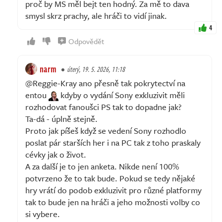
proč by MS měl bejt ten hodný. Za mě to dava
smysl skrz prachy, ale hráči to vidí jinak.
4
Odpovědět
narm
úterý, 19. 5. 2026, 11:18
@Reggie-Kray ano přesně tak pokrytectví na
entou
kdyby o vydání Sony exkluzivit měli
rozhodovat fanoušci PS tak to dopadne jak?
Ta-dá - úplně stejně.
Proto jak píšeš když se vedení Sony rozhodlo
poslat pár starších her i na PC tak z toho praskaly
cévky jak o život.
A za další je to jen anketa. Nikde není 100%
potvrzeno že to tak bude. Pokud se tedy nějaké
hry vrátí do podob exkluzivit pro různé platformy
tak to bude jen na hráči a jeho možnosti volby co
si vybere.