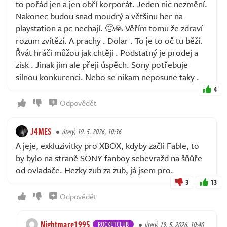
to pořád jen a jen obří korporát. Jeden nic nezmění.
Nakonec budou snad moudrý a většinu her na
playstation a pc nechají. 🙂🙏 Věřím tomu že zdraví
rozum zvítězí. A prachy . Dolar . To je to oč tu běží.
Řvát hráči můžou jak chtěji . Podstatný je prodej a
zisk . Jinak jim ale přeji úspěch. Sony potřebuje
silnou konkurenci. Nebo se nikam neposune taky .
4
Odpovědět
J4MES
úterý, 19. 5. 2026, 10:36
A jeje, exkluzivitky pro XBOX, kdyby začli Fable, to
by bylo na straně SONY fanboy sebevražd na šňůře
od ovladače. Hezky zub za zub, já jsem pro.
3
13
Odpovědět
Nightmare1995
ROCKETCLUB
úterý, 19. 5. 2026, 10:40