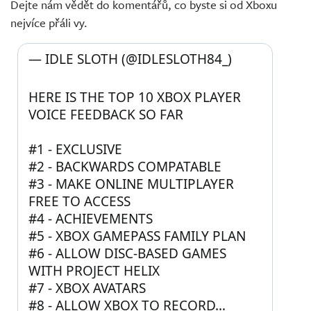
Dejte nám vědět do komentářů, co byste si od Xboxu
nejvíce přáli vy.
— IDLE SLOTH (@IDLESLOTH84_) 
HERE IS THE TOP 10 XBOX PLAYER 
VOICE FEEDBACK SO FAR
#1 - EXCLUSIVE
#2 - BACKWARDS COMPATABLE
#3 - MAKE ONLINE MULTIPLAYER 
FREE TO ACCESS
#4 - ACHIEVEMENTS 
#5 - XBOX GAMEPASS FAMILY PLAN
#6 - ALLOW DISC-BASED GAMES 
WITH PROJECT HELIX
#7 - XBOX AVATARS
#8 - ALLOW XBOX TO RECORD… 