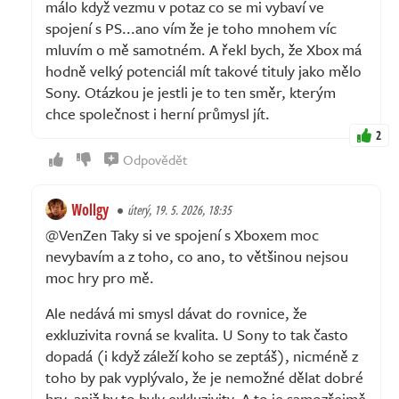
málo když vezmu v potaz co se mi vybaví ve
spojení s PS...ano vím že je toho mnohem víc
mluvím o mě samotném. A řekl bych, že Xbox má
hodně velký potenciál mít takové tituly jako mělo
Sony. Otázkou je jestli je to ten směr, kterým
chce společnost i herní průmysl jít.
2
Odpovědět
Wollgy
úterý, 19. 5. 2026, 18:35
@VenZen Taky si ve spojení s Xboxem moc
nevybavím a z toho, co ano, to většinou nejsou
moc hry pro mě.
Ale nedává mi smysl dávat do rovnice, že
exkluzivita rovná se kvalita. U Sony to tak často
dopadá (i když záleží koho se zeptáš), nicméně z
toho by pak vyplývalo, že je nemožné dělat dobré
hry, aniž by to byly exkluzivity. A to je samozřejmě