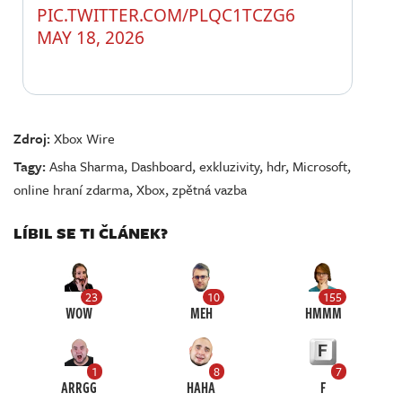
PIC.TWITTER.COM/PLQC1TCZG6
MAY 18, 2026
Zdroj:
Xbox Wire
Tagy:
Asha Sharma
,
Dashboard
,
exkluzivity
,
hdr
,
Microsoft
,
online hraní zdarma
,
Xbox
,
zpětná vazba
LÍBIL SE TI ČLÁNEK?
23
10
155
WOW
MEH
HMMM
1
8
7
ARRGG
HAHA
F