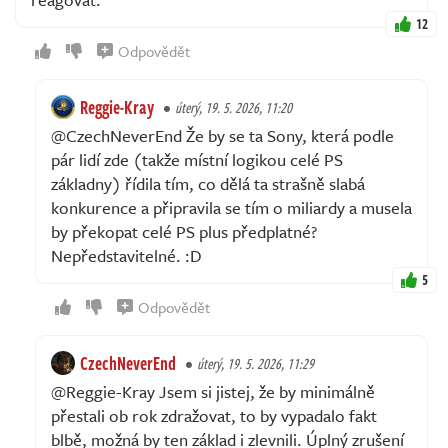
12
Odpovědět
Reggie-Kray
úterý, 19. 5. 2026, 11:20
@CzechNeverEnd Že by se ta Sony, která podle
pár lidí zde (takže místní logikou celé PS
základny) řídila tím, co dělá ta strašně slabá
konkurence a připravila se tím o miliardy a musela
by překopat celé PS plus předplatné?
Nepředstavitelné. :D
5
Odpovědět
CzechNeverEnd
úterý, 19. 5. 2026, 11:29
@Reggie-Kray Jsem si jistej, že by minimálně
přestali ob rok zdražovat, to by vypadalo fakt
blbě, možná by ten základ i zlevnili. Úplný zrušení