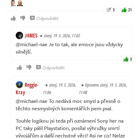
3
21
Odpovědět
J4MES
úterý, 19. 5. 2026, 11:02
@michael-nae Je to tak, ale emoce jsou vždycky
silnější.
3
Odpovědět
Reggie-
úterý, 19. 5. 2026,
Upraveno
úterý, 19. 5. 2026,
Kray
11:06
11:08
@michael-nae To nedává moc smysl a přesně o
těchto nesmyslných komentářích jsem psal.
Touhle logikou jsi teda při oznámení Sony her na
PC taky pálil Playstation, posílal výhružky smrtí
vývojářům a další nechutné věci? Asi ne co? Nelze