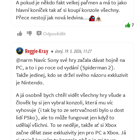
A pokud je někdo fakt velkej pařmen a má to jako
hlavní koníček tak ať si koupí konzole všechny.
Přece nestojí jak nová ledvina....
7
Odpovědět
Reggie-Kray
úterý, 19. 5. 2026, 11:27
@narm Navíc Sony své hry začala dávat hojně na
PC, a to i po roce od vydání (Spiderman 2).
Takže jedinej, kdo se držel svého názoru exkluzivit
je Nintendo.
A já osobně bych chtěl vidět všechny hry všude a
člověk by si jen vybral konzoli, která mu víc
vyhovuje (i tak by to ze setrvačnosti bylo u dost
lidí PSko), ale to může fungovat jen když to
udělají všichni. To se neděje, takže ať si Xbox
začne dělat zase exkluzivity jen pro PC a Xbox. Já
si stejně koupím ty konzole obě a je mi to ve