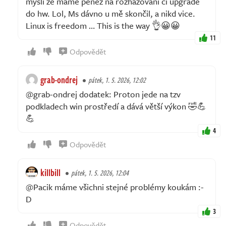
mysli ze máme peněz na rozhazování či upgrade
do hw. Lol, Ms dávno u mě skončil, a nikd vice.
Linux is freedom … This is the way 👌😀😀
11
Odpovědět
grab-ondrej
pátek, 1. 5. 2026, 12:02
@grab-ondrej dodatek: Proton jede na tzv
podkladech win prostředí a dává větší výkon 🤣💪
💪
4
Odpovědět
killbill
pátek, 1. 5. 2026, 12:04
@Pacik máme všichni stejné problémy koukám :-
D
3
Odpovědět