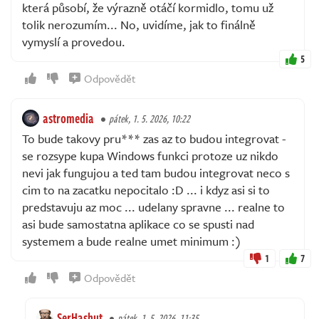
která působí, že výrazně otáčí kormidlo, tomu už
tolik nerozumím... No, uvidíme, jak to finálně
vymyslí a provedou.
5
Odpovědět
astromedia
pátek, 1. 5. 2026, 10:22
To bude takovy pru*** zas az to budou integrovat -
se rozsype kupa Windows funkci protoze uz nikdo
nevi jak fungujou a ted tam budou integrovat neco s
cim to na zacatku nepocitalo :D ... i kdyz asi si to
predstavuju az moc ... udelany spravne ... realne to
asi bude samostatna aplikace co se spusti nad
systemem a bude realne umet minimum :)
1
7
Odpovědět
SerHashut
pátek, 1. 5. 2026, 11:35