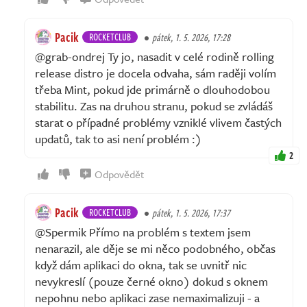
Pacik
ROCKETCLUB
pátek, 1. 5. 2026, 17:28
@grab-ondrej Ty jo, nasadit v celé rodině rolling
release distro je docela odvaha, sám raději volím
třeba Mint, pokud jde primárně o dlouhodobou
stabilitu. Zas na druhou stranu, pokud se zvládáš
starat o případné problémy vzniklé vlivem častých
updatů, tak to asi není problém :)
2
Odpovědět
Pacik
ROCKETCLUB
pátek, 1. 5. 2026, 17:37
@Spermik Přímo na problém s textem jsem
nenarazil, ale děje se mi něco podobného, občas
když dám aplikaci do okna, tak se uvnitř nic
nevykreslí (pouze černé okno) dokud s oknem
nepohnu nebo aplikaci zase nemaximalizuji - a