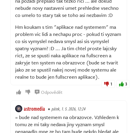
na pozadi prepsalo tak tezko rici ... ale dokud
nebude novy nastaveni umet prehledne vsechno
co umelo to stary tak se toho asi nezbavim :D
Hm koukam s tim "aplikace nad systemem" ma
problem vic lidi a nechapu proc - pokud ti vyznam
co sis vymyslel nedava smysl asi sis vymyslel
spatny vyznam? :D ... Ja tim chtel proste lajcsky
rict, ze se spusti naka aplikace na fullscreen a
zakryje ten system na obrazovce (bude se tvarit
jako ze se spustil nakej novej mode systemu ale
realne to bude jen fullscreen aplikace).
1
3
Odpovědět
astromedia
pátek, 1. 5. 2026, 12:24
= bude nad systemem na obrazovce. Vzhledem k
tomu ze mi taky nedava jiny vyznam smysl
nenapadlo mne ze ho tam bude nekdo hledat ale