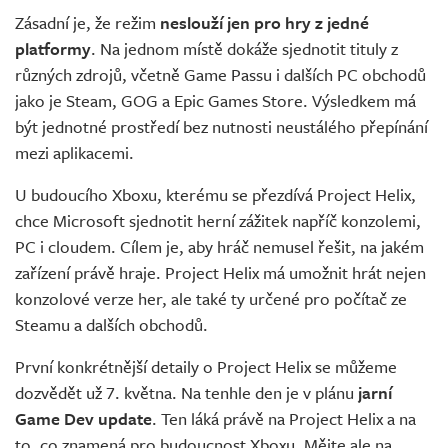
Zásadní je, že režim
neslouží jen pro hry z jedné
platformy
. Na jednom místě dokáže sjednotit tituly z
různých zdrojů, včetně Game Passu i dalších PC obchodů
jako je Steam, GOG a Epic Games Store. Výsledkem má
být jednotné prostředí bez nutnosti neustálého přepínání
mezi aplikacemi.
U budoucího Xboxu, kterému se přezdívá Project Helix,
chce Microsoft sjednotit herní zážitek napříč konzolemi,
PC i cloudem. Cílem je, aby hráč nemusel řešit, na jakém
zařízení právě hraje. Project Helix má umožnit hrát nejen
konzolové verze her, ale také ty určené pro počítač ze
Steamu a dalších obchodů.
První konkrétnější detaily o Project Helix se můžeme
dozvědět už 7. května. Na tenhle den je v plánu
jarní
Game Dev update
. Ten láká právě na Project Helix a na
to, co znamená pro budoucnost Xboxu. Mějte ale na