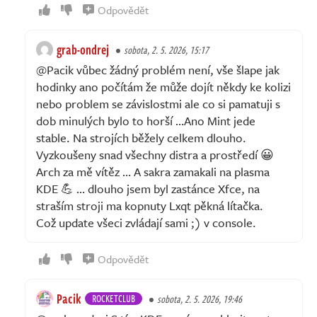
Odpovědět
grab-ondrej
sobota, 2. 5. 2026, 15:17
@Pacik vůbec žádný problém není, vše šlape jak
hodinky ano počítám že může dojít někdy ke kolizi
nebo problem se závislostmi ale co si pamatuji s
dob minulých bylo to horší …Ano Mint jede
stable. Na strojích běžely celkem dlouho.
Vyzkoušeny snad všechny distra a prostředí 😀
Arch za mě vítěz … A sakra zamakali na plasma
KDE 💪 … dlouho jsem byl zastánce Xfce, na
straším stroji ma kopnuty Lxqt pěkná lítačka.
Což update všeci zvládají sami ;) v console.
Odpovědět
Pacik
ROCKETCLUB
sobota, 2. 5. 2026, 19:46