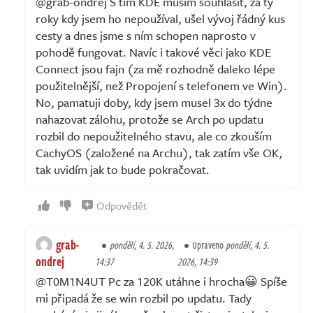
@grab-ondrej S tím KDE musím souhlasit, za ty
roky kdy jsem ho nepoužíval, ušel vývoj řádný kus
cesty a dnes jsme s ním schopen naprosto v
pohodě fungovat. Navíc i takové věci jako KDE
Connect jsou fajn (za mě rozhodně daleko lépe
použitelnější, než Propojení s telefonem ve Win).
No, pamatuji doby, kdy jsem musel 3x do týdne
nahazovat zálohu, protože se Arch po updatu
rozbil do nepoužitelného stavu, ale co zkouším
CachyOS (založené na Archu), tak zatím vše OK,
tak uvidím jak to bude pokračovat.
Odpovědět
grab-
pondělí, 4. 5. 2026,
Upraveno
pondělí, 4. 5.
ondrej
14:37
2026, 14:39
@T0M1N4UT Pc za 120K utáhne i hrocha😀 Spíše
mi připadá že se win rozbil po updatu. Tady