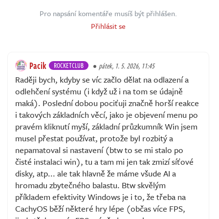
Pro napsání komentáře musíš být přihlášen.
Přihlásit se
Pacik
ROCKETCLUB
pátek, 1. 5. 2026, 11:45
Raději bych, kdyby se víc začlo dělat na odlazení a
odlehčení systému (i když už i na tom se údajně
maká). Poslední dobou pociťuji značně horší reakce
i takových základních věcí, jako je objevení menu po
pravém kliknutí myší, základní průzkumník Win jsem
musel přestat používat, protože byl rozbitý a
nepamatoval si nastavení (btw to se mi stalo po
čisté instalaci win), tu a tam mi jen tak zmizí síťové
disky, atp... ale tak hlavně že máme všude AI a
hromadu zbytečného balastu. Btw skvělým
příkladem efektivity Windows je i to, že třeba na
CachyOS běží některé hry lépe (občas více FPS,