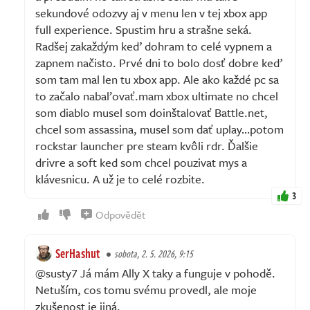
sekundové odozvy aj v menu len v tej xbox app
full experience. Spustim hru a strašne seká.
Radšej zakaždým keď dohram to celé vypnem a
zapnem načisto. Prvé dni to bolo dosť dobre keď
som tam mal len tu xbox app. Ale ako každé pc sa
to začalo nabaľovať.mam xbox ultimate no chcel
som diablo musel som doinštalovať Battle.net,
chcel som assassina, musel som dať uplay…potom
rockstar launcher pre steam kvôli rdr. Ďalšie
drivre a soft ked som chcel pouzivat mys a
klávesnicu. A už je to celé rozbite.
3
Odpovědět
SerHashut
sobota, 2. 5. 2026, 9:15
@susty7 Já mám Ally X taky a funguje v pohodě.
Netuším, cos tomu svému provedl, ale moje
zkušenost je jiná.