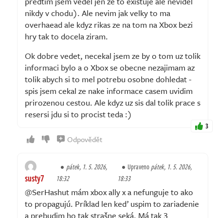
predtim jsem vedel jen ze to existuje ale nevidel
nikdy v chodu). Ale nevim jak velky to ma
overhaead ale kdyz rikas ze na tom na Xbox bezi
hry tak to docela ziram.
Ok dobre vedet, necekal jsem ze by o tom uz tolik
informaci bylo a o Xbox se obecne nezajimam az
tolik abych si to mel potrebu osobne dohledat -
spis jsem cekal ze nake informace casem uvidim
prirozenou cestou. Ale kdyz uz sis dal tolik prace s
resersi jdu si to procist teda :)
3
Odpovědět
pátek, 1. 5. 2026,
Upraveno
pátek, 1. 5. 2026,
susty7
18:32
18:33
@SerHashut mám xbox ally x a nefunguje to ako
to propagujú. Príklad len keď uspim to zariadenie
a prebudim ho tak strašne seká. Má tak 3