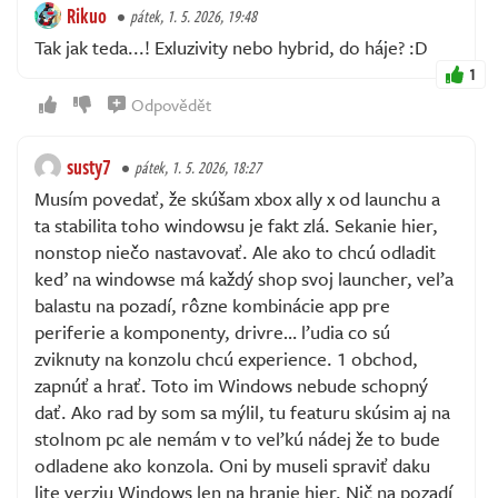
Rikuo
pátek, 1. 5. 2026, 19:48
Tak jak teda...! Exluzivity nebo hybrid, do háje? :D
1
Odpovědět
susty7
pátek, 1. 5. 2026, 18:27
Musím povedať, že skúšam xbox ally x od launchu a
ta stabilita toho windowsu je fakt zlá. Sekanie hier,
nonstop niečo nastavovať. Ale ako to chcú odladit
keď na windowse má každý shop svoj launcher, veľa
balastu na pozadí, rôzne kombinácie app pre
periferie a komponenty, drivre… ľudia co sú
zviknuty na konzolu chcú experience. 1 obchod,
zapnúť a hrať. Toto im Windows nebude schopný
dať. Ako rad by som sa mýlil, tu featuru skúsim aj na
stolnom pc ale nemám v to veľkú nádej že to bude
odladene ako konzola. Oni by museli spraviť daku
lite verziu Windows len na hranie hier. Nič na pozadí