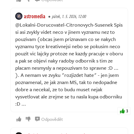
astromedia
pátek, 1. 5. 2026, 12:00
@Lokalni-Dorucovatel-Citronovych-Susenek Spis
si asi zvykly videt neco v jinem vyznamu nez to
pouzivam (obcas jsem priznavam co se nakych
vyznamu tyce kreativnejsi nebo se pokusim neco
pouzit vic lajcky protoze ne kazdy pracuje v oboru
a pak se objevi naky radoby odbornik s tim ze
placam nesmysly a nepouzivam to spravne :D ...
). A nemam ve zvyku "rozjizdet hate" - jen jsem
poznamenal, ze jak znam MS, tak to nedopadne
dobre a necekal, ze to budu muset nejak
vysvetlovat ale zrejme se tu nasla kupa odborniku
:D ...
3
Odpovědět