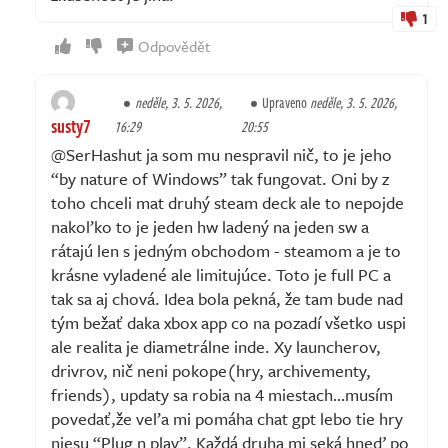
1
Odpovědět
neděle, 3. 5. 2026,
Upraveno
neděle, 3. 5. 2026,
susty7
16:29
20:55
@SerHashut ja som mu nespravil nič, to je jeho
“by nature of Windows” tak fungovat. Oni by z
toho chceli mat druhý steam deck ale to nepojde
nakoľko to je jeden hw ladený na jeden sw a
rátajú len s jedným obchodom - steamom a je to
krásne vyladené ale limitujúce. Toto je full PC a
tak sa aj chová. Idea bola pekná, že tam bude nad
tým bežať daka xbox app co na pozadí všetko uspi
ale realita je diametrálne inde. Xy launcherov,
drivrov, nič neni pokope(hry, archivementy,
friends), updaty sa robia na 4 miestach…musím
povedať,že veľa mi pomáha chat gpt lebo tie hry
niesu “Plug n play”. Každá druha mi seká hneď po