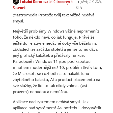
Lokalni-Dorucovatel-Citronovych-
pátek, 1. 5. 2026,
Susenek
12:14
@astromedia Protože tvůj text vážně nedává
smysl.
Největší problémy Windows vážně nepramení z
toho, že někdo neví, co jak funguje. Právě že
ještě do relativně nedávné doby vše běželo na
základech ze začátku století a jen se tomu dával
jiný grafický kabátek a přidávaly funkce.
Paradoxně i Windows 11 jsou pod kapotou
mnohem modernější než 10, problém tkví v tom,
že Microsoft se rozhodl na to nabalit tunu
zbytečného balastu, AI a product placementu na
své služby, že lidi to tak nikdy vnímat (asi
právem) nebudou a nemůžou.
Aplikace nad systémem nedává smysl. Jak
aplikace nad systémem? Asi potřebuji dovysvětlit