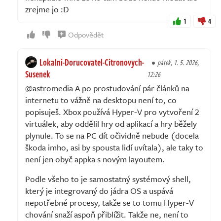
zrejme jo :D
1
4
Odpovědět
Lokalni-Dorucovatel-Citronovych-
pátek, 1. 5. 2026,
Susenek
12:26
@astromedia A po prostudování pár článků na
internetu to vážně na desktopu není to, co
popisuješ. Xbox používá Hyper-V pro vytvoření 2
virtuálek, aby oddělil hry od aplikací a hry běžely
plynule. To se na PC dít očividně nebude (docela
škoda imho, asi by spousta lidí uvítala), ale taky to
není jen obyč appka s novým layoutem.
Podle všeho to je samostatný systémový shell,
který je integrovaný do jádra OS a uspává
nepotřebné procesy, takže se to tomu Hyper-V
chování snaží aspoň přiblížit. Takže ne, není to