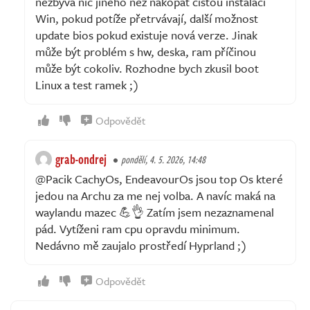
nezbývá nic jiného než nakopat čistou instalaci
Win, pokud potíže přetrvávají, další možnost
update bios pokud existuje nová verze. Jinak
může být problém s hw, deska, ram příčinou
může být cokoliv. Rozhodne bych zkusil boot
Linux a test ramek ;)
Odpovědět
grab-ondrej
pondělí, 4. 5. 2026, 14:48
@Pacik CachyOs, EndeavourOs jsou top Os které
jedou na Archu za me nej volba. A navíc maká na
waylandu mazec 💪👌 Zatím jsem nezaznamenal
pád. Vytíženi ram cpu opravdu minimum.
Nedávno mě zaujalo prostředí Hyprland ;)
Odpovědět