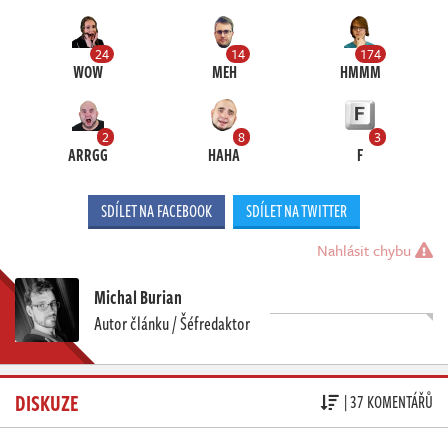
24
14
174
WOW
MEH
HMMM
2
8
3
ARRGG
HAHA
F
SDÍLET NA FACEBOOK
SDÍLET NA TWITTER
Nahlásit chybu
Michal Burian
Autor článku / Šéfredaktor
DISKUZE
| 37 KOMENTÁŘŮ