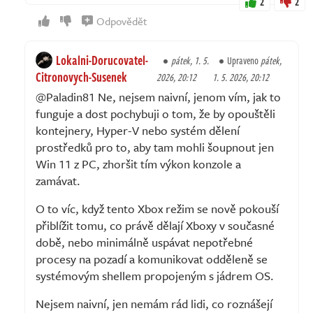
2
2
Odpovědět
Lokalni-Dorucovatel-
pátek, 1. 5.
Upraveno
pátek,
Citronovych-Susenek
2026, 20:12
1. 5. 2026, 20:12
@Paladin81 Ne, nejsem naivní, jenom vím, jak to
funguje a dost pochybuji o tom, že by opouštěli
kontejnery, Hyper-V nebo systém dělení
prostředků pro to, aby tam mohli šoupnout jen
Win 11 z PC, zhoršit tím výkon konzole a
zamávat.
O to víc, když tento Xbox režim se nově pokouší
přiblížit tomu, co právě dělají Xboxy v současné
době, nebo minimálně uspávat nepotřebné
procesy na pozadí a komunikovat odděleně se
systémovým shellem propojeným s jádrem OS.
Nejsem naivní, jen nemám rád lidi, co roznášejí