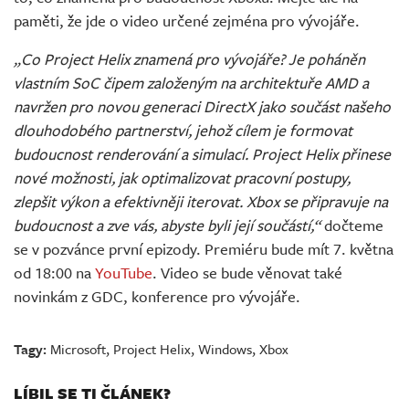
paměti, že jde o video určené zejména pro vývojáře.
„Co Project Helix znamená pro vývojáře? Je poháněn
vlastním SoC čipem založeným na architektuře AMD a
navržen pro novou generaci DirectX jako součást našeho
dlouhodobého partnerství, jehož cílem je formovat
budoucnost renderování a simulací. Project Helix přinese
nové možnosti, jak optimalizovat pracovní postupy,
zlepšit výkon a efektivněji iterovat. Xbox se připravuje na
budoucnost a zve vás, abyste byli její součástí,“
dočteme
se v pozvánce první epizody. Premiéru bude mít 7. května
od 18:00 na
YouTube
. Video se bude věnovat také
novinkám z GDC, konference pro vývojáře.
Tagy:
Microsoft
,
Project Helix
,
Windows
,
Xbox
LÍBIL SE TI ČLÁNEK?