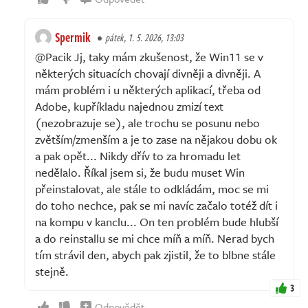
Spermik
pátek, 1. 5. 2026, 13:03
@Pacik Jj, taky mám zkušenost, že Win11 se v
některých situacích chovají divněji a divněji. A
mám problém i u některých aplikací, třeba od
Adobe, kupříkladu najednou zmizí text
(nezobrazuje se), ale trochu se posunu nebo
zvětším/zmenším a je to zase na nějakou dobu ok
a pak opět... Nikdy dřív to za hromadu let
nedělalo. Říkal jsem si, že budu muset Win
přeinstalovat, ale stále to odkládám, moc se mi
do toho nechce, pak se mi navíc začalo totéž dít i
na kompu v kanclu... On ten problém bude hlubší
a do reinstallu se mi chce míň a míň. Nerad bych
tím strávil den, abych pak zjistil, že to blbne stále
stejně.
3
Odpovědět