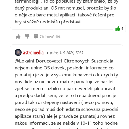
terminologii. To co popisuješ by znamenalo, že by
daný produkt ani OS mít nemusel, protože by šlo
o nějakou bare metal aplikaci, takové řešení pro
hry si vážně nedokážu představit.
4
Odpovědět
astromedia
pátek, 1. 5. 2026, 12:23
@Lokalni-Dorucovatel-Citronovych-Susenek ja
nejsem uplne OS clovek, posledni informace co
pamatuju je ze je v systemu kupa veci o kterych ty
novi lide uz nic nevi + matne pamatuju ze par let
zpet se i neco rozbilo co pak nevedeli jak opravit
a predpokladal jsem, ze je to treba duvod proc je
porad tak rozstepeny nastaveni (neco po novu,
neco se porad musi dohledat ta schovana puvodni
aplikace stara) ale je pravda ze pamatuju rovnez
nakou informaci, ze se nekde v 10-11 toho hodne