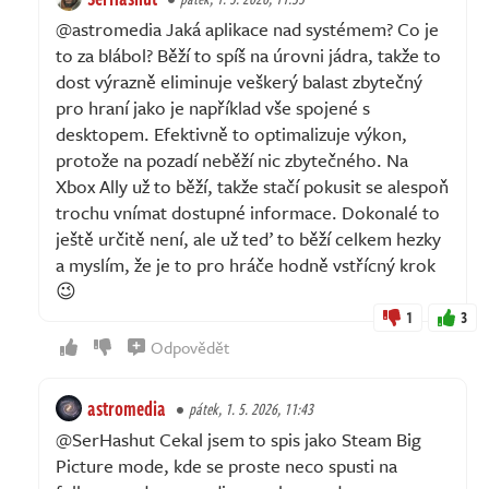
@astromedia Jaká aplikace nad systémem? Co je
to za blábol? Běží to spíš na úrovni jádra, takže to
dost výrazně eliminuje veškerý balast zbytečný
pro hraní jako je například vše spojené s
desktopem. Efektivně to optimalizuje výkon,
protože na pozadí neběží nic zbytečného. Na
Xbox Ally už to běží, takže stačí pokusit se alespoň
trochu vnímat dostupné informace. Dokonalé to
ještě určitě není, ale už teď to běží celkem hezky
a myslím, že je to pro hráče hodně vstřícný krok
😉
1
3
Odpovědět
astromedia
pátek, 1. 5. 2026, 11:43
@SerHashut Cekal jsem to spis jako Steam Big
Picture mode, kde se proste neco spusti na