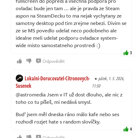
fullscreen do popredi a vsechna podpora pro
ovladac bude jen tam ... ale je pravda ze Steam
aspon na SteamDecku to ma nejak vychytany ze
samotny desktop pod tim zrejme nebezi. Divim se
ze se MS povedlo udelat neco podobneho ale
idealne meli udelat podporu ovladace system-
wide misto samostatneho prostredi :)
3
Odpovědět
Lokalni-Dorucovatel-Citronovych-
pátek, 1. 5. 2026,
Susenek
11:50
@astromedia Jsem v IT už dost dlouho, ale nic z
toho co tu píšeš, mi nedává smysl.
Buď jsem měl dneska ráno málo kafe nebo ses
rozhodl rozjet hate s random slovíčky.
4
Odpovědět