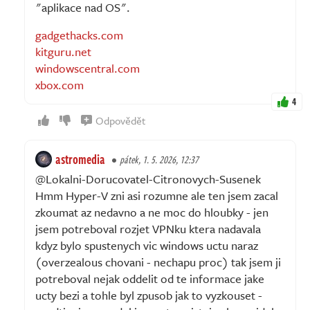
"aplikace nad OS".
gadgethacks.com
kitguru.net
windowscentral.com
xbox.com
4
Odpovědět
astromedia
pátek, 1. 5. 2026, 12:37
@Lokalni-Dorucovatel-Citronovych-Susenek
Hmm Hyper-V zni asi rozumne ale ten jsem zacal
zkoumat az nedavno a ne moc do hloubky - jen
jsem potreboval rozjet VPNku ktera nadavala
kdyz bylo spustenych vic windows uctu naraz
(overzealous chovani - nechapu proc) tak jsem ji
potreboval nejak oddelit od te informace jake
ucty bezi a tohle byl zpusob jak to vyzkouset -