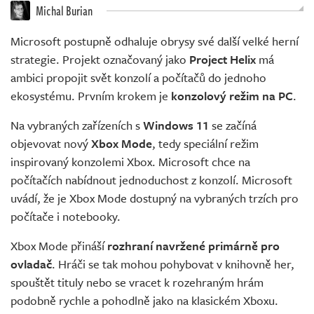
Živě
Michal Burian
Microsoft postupně odhaluje obrysy své další velké herní
strategie. Projekt označovaný jako
Project Helix
má
ambici propojit svět konzolí a počítačů do jednoho
ekosystému. Prvním krokem je
konzolový režim na PC
.
Na vybraných zařízeních s
Windows 11
se začíná
objevovat nový
Xbox Mode
, tedy speciální režim
inspirovaný konzolemi Xbox. Microsoft chce na
počítačích nabídnout jednoduchost z konzolí. Microsoft
uvádí, že je Xbox Mode dostupný na vybraných trzích pro
počítače i notebooky.
Xbox Mode přináší
rozhraní navržené primárně pro
ovladač
. Hráči se tak mohou pohybovat v knihovně her,
spouštět tituly nebo se vracet k rozehraným hrám
podobně rychle a pohodlně jako na klasickém Xboxu.