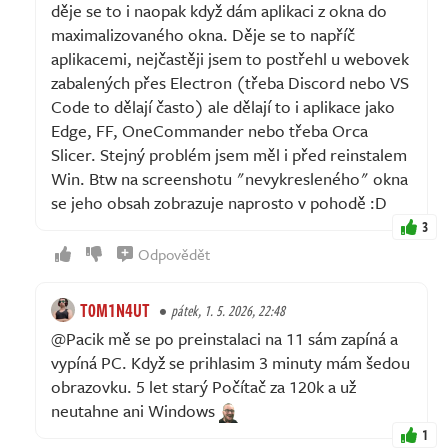
děje se to i naopak když dám aplikaci z okna do
maximalizovaného okna. Děje se to napříč
aplikacemi, nejčastěji jsem to postřehl u webovek
zabalených přes Electron (třeba Discord nebo VS
Code to dělají často) ale dělají to i aplikace jako
Edge, FF, OneCommander nebo třeba Orca
Slicer. Stejný problém jsem měl i před reinstalem
Win. Btw na screenshotu "nevykresleného" okna
se jeho obsah zobrazuje naprosto v pohodě :D
3
Odpovědět
T0M1N4UT
pátek, 1. 5. 2026, 22:48
@Pacik mě se po preinstalaci na 11 sám zapíná a
vypíná PC. Když se prihlasim 3 minuty mám šedou
obrazovku. 5 let starý Počítač za 120k a už
neutahne ani Windows
1