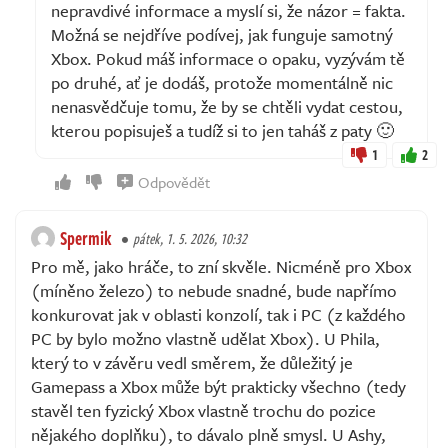
nepravdivé informace a myslí si, že názor = fakta.
Možná se nejdříve podívej, jak funguje samotný
Xbox. Pokud máš informace o opaku, vyzývám tě
po druhé, ať je dodáš, protože momentálně nic
nenasvědčuje tomu, že by se chtěli vydat cestou,
kterou popisuješ a tudíž si to jen taháš z paty 🙂
1
2
Odpovědět
Spermik
pátek, 1. 5. 2026, 10:32
Pro mě, jako hráče, to zní skvěle. Nicméně pro Xbox
(míněno železo) to nebude snadné, bude napřímo
konkurovat jak v oblasti konzolí, tak i PC (z každého
PC by bylo možno vlastně udělat Xbox). U Phila,
který to v závěru vedl směrem, že důležitý je
Gamepass a Xbox může být prakticky všechno (tedy
stavěl ten fyzický Xbox vlastně trochu do pozice
nějakého doplňku), to dávalo plně smysl. U Ashy,