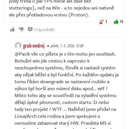
jindy třeba o pár FPS méně ale zase bez
stutteringu), než na Win - a to nejedou ani nativně
ale přes překladovou vrstvu (Proton).
1
15
Odpovědět
grab-ondrej
pátek, 1. 5. 2026, 12:00
@Pacik vše co píšete je s tím mohu jen souhlasit.
Bohužel win jde cestou k naprosto k
neschopnému systému, člověk si nastavil systém
aby nějak běžel a byl funkční. Po každém updatu ja
tomu říkám downgrade se nastavení rozbilo a
výkon byl horší ano mizení disku apod… wtf ?
Místo toho aby se soustředil na vyladění systému
dělají úplné pitomosti, custom startu :D nebo
tady ten projekt ? WTF … Naštěstí jsme přešel na
Linux/Arch cela rodina a jsem spokojeni a
nemusíme zahazovat starý HW. Prasátka MS si