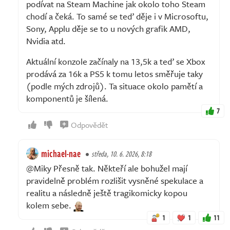
podívat na Steam Machine jak okolo toho Steam
chodí a čeká. To samé se teď děje i v Microsoftu,
Sony, Applu děje se to u nových grafik AMD,
Nvidia atd.
Aktuální konzole začínaly na 13,5k a teď se Xbox
prodává za 16k a PS5 k tomu letos směřuje taky
(podle mých zdrojů). Ta situace okolo pamětí a
komponentů je šílená.
7
Odpovědět
michael-nae
středa, 10. 6. 2026, 8:18
@Miky Přesně tak. Někteří ale bohužel mají
pravidelně problém rozlišit vysněné spekulace a
realitu a následně ještě tragikomicky kopou
kolem sebe.
1
1
11