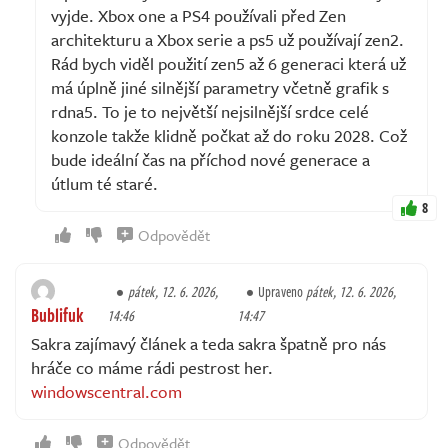
vyjde. Xbox one a PS4 používali před Zen
architekturu a Xbox serie a ps5 už používají zen2.
Rád bych viděl použití zen5 až 6 generaci která už
má úplně jiné silnější parametry včetně grafik s
rdna5. To je to největší nejsilnější srdce celé
konzole takže klidně počkat až do roku 2028. Což
bude ideální čas na příchod nové generace a
útlum té staré.
8
Odpovědět
pátek, 12. 6. 2026,
Upraveno
pátek, 12. 6. 2026,
Bublifuk
14:46
14:47
Sakra zajímavý článek a teda sakra špatně pro nás
hráče co máme rádi pestrost her.
windowscentral.com
Odpovědět