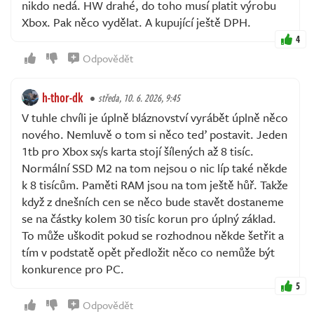
nikdo nedá. HW drahé, do toho musí platit výrobu
Xbox. Pak něco vydělat. A kupující ještě DPH.
4
Odpovědět
h-thor-dk
středa, 10. 6. 2026, 9:45
V tuhle chvíli je úplně bláznovství vyrábět úplně něco
nového. Nemluvě o tom si něco teď postavit. Jeden
1tb pro Xbox sx/s karta stojí šílených až 8 tisíc.
Normální SSD M2 na tom nejsou o nic líp také někde
k 8 tisícům. Paměti RAM jsou na tom ještě hůř. Takže
když z dnešních cen se něco bude stavět dostaneme
se na částky kolem 30 tisíc korun pro úplný základ.
To může uškodit pokud se rozhodnou někde šetřit a
tím v podstatě opět předložit něco co nemůže být
konkurence pro PC.
5
Odpovědět