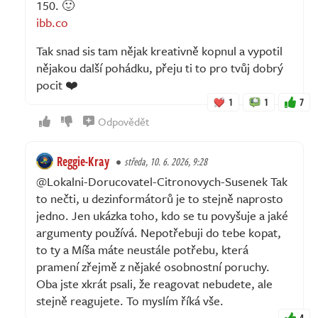
150. 🙂
ibb.co
Tak snad sis tam nějak kreativně kopnul a vypotil
nějakou další pohádku, přeju ti to pro tvůj dobrý
pocit ❤️
1
1
7
Odpovědět
Reggie-Kray
středa, 10. 6. 2026, 9:28
@Lokalni-Dorucovatel-Citronovych-Susenek Tak
to nečti, u dezinformátorů je to stejně naprosto
jedno. Jen ukázka toho, kdo se tu povyšuje a jaké
argumenty používá. Nepotřebuji do tebe kopat,
to ty a Míša máte neustále potřebu, která
pramení zřejmě z nějaké osobnostní poruchy.
Oba jste xkrát psali, že reagovat nebudete, ale
stejně reagujete. To myslím říká vše.
4