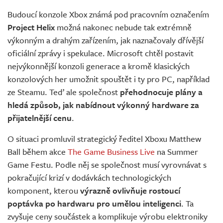
Živě
Budoucí konzole Xbox známá pod pracovním označením
Project Helix
možná nakonec nebude tak extrémně
výkonným a drahým zařízením, jak naznačovaly dřívější
oficiální zprávy i spekulace. Microsoft chtěl postavit
nejvýkonnější konzoli generace a kromě klasických
konzolových her umožnit spouštět i ty pro PC, například
ze Steamu. Teď ale společnost
přehodnocuje plány a
hledá způsob, jak nabídnout výkonný hardware za
přijatelnější cenu
.
O situaci promluvil strategický ředitel Xboxu Matthew
Ball během akce
The Game Business Live
na Summer
Game Festu. Podle něj se společnost musí vyrovnávat s
pokračující krizí v dodávkách technologických
komponent, kterou
výrazně ovlivňuje rostoucí
poptávka po hardwaru pro umělou inteligenci
. Ta
zvyšuje ceny součástek a komplikuje výrobu elektroniky