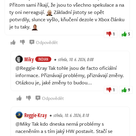
Přitom sami říkají, že jsou to všechno spekulace a na
ty oni nereagují.
Základní jistoty se opět
potvrdily, slunce vyšlo, kňučení dezole v Xbox článku
je tu taky.
1
5
Odpovědět
Miky
INDIAN
středa, 10. 6. 2026, 8:08
@Reggie-Kray Tak tohle jsou de facto oficiální
informace. Přiznávají problémy, přiznávají změny.
Otázkou je, jaké změny to budou...
1
9
Odpovědět
Reggie-Kray
středa, 10. 6. 2026, 8:18
@Miky Tak kdo dneska nemá problémy s
naceněním a s tím jaký HW postavit. Stačí se