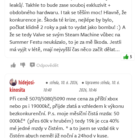
leaků/. Takhle to bude zase souboj exkluzivit +
obdobného hardwaru. I tak se těším moc! Hlavně, že
konkurence je. Škoda té krize, nejlépe by bylo,
počkat klidně 2 roky a pak to vydat jako bombu! :) A
že se tedy Valve se svým Steam Machine vůbec na
Summer Festu neukázalo, to je za mě škoda. Jestli
má vyjít v létě, mají nejvyšší čas něco začít dělat...
5
Odpovědět
hidejosi-
středa, 10. 6. 2026,
Upraveno
středa, 10. 6.
kinosita
10:40
2026, 10:46
Při ceně 5070/5080/5090 mne cena za příští xbox
nebo ps i 19000kč, přijde zlatá a vzhledem k výkonu
bezkonkurenční. P.s. moje měsíční čistá mzda: 50
000kč* (přes 60k v hrubém) tedy 19k je cca 40%
mé jedné mzdy v čistém. * a to jsem se vzdal 6k v
čistém abych neměl již noční a 24hod v kuse.