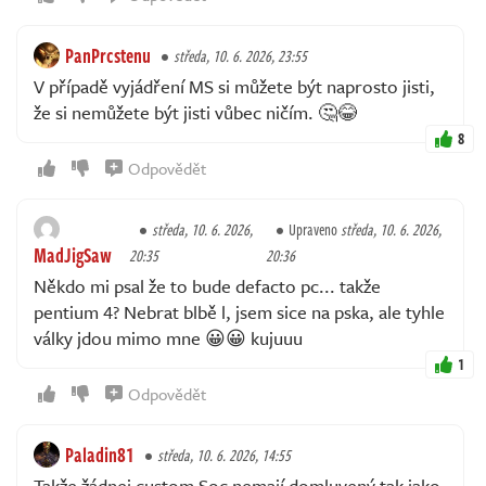
PanPrcstenu
středa, 10. 6. 2026, 23:55
V případě vyjádření MS si můžete být naprosto jisti,
že si nemůžete být jisti vůbec ničím. 🤔😂
8
Odpovědět
středa, 10. 6. 2026,
Upraveno
středa, 10. 6. 2026,
MadJigSaw
20:35
20:36
Někdo mi psal že to bude defacto pc... takže
pentium 4? Nebrat blbě l, jsem sice na pska, ale tyhle
války jdou mimo mne 😀😀 kujuuu
1
Odpovědět
Paladin81
středa, 10. 6. 2026, 14:55
Takže žádnej custom Soc nemají domluvený tak jako