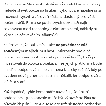
Dle jeho slov Microsoft hledá nový model konzole, který
nebude stavět pouze na hrubém výkonu, ale nabídne širší
možnosti využití a zároveň zůstane dostupný pro větší
počet hráčů. Firma se podle svých slov snaží najít
rovnováhu mezi technologickými ambicemi, náklady na
výrobu a očekáváními zákazníků.
Zajímavé je, že Ball zmínil také
odpovědnost vůči
současným majitelům Xboxů
. Microsoft podle něj
nechce zapomenout na desítky milionů hráčů, kteří již
investovali do Xboxu a očekávají, že jejich platforma bude
i nadále podporována. To znamená klasický scénář, kdy po
uvedení nové generace na trh je několik let podporována
ještě ta stará.
Každopádně, tyhle komentáře naznačují, že finální
podoba next-gen konzole může být výrazně odlišná od
původních plánů. Pokud se Microsoft skutečně rozhodne