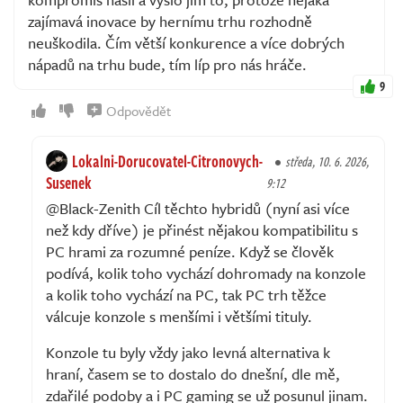
zajímavá inovace by hernímu trhu rozhodně
neuškodila. Čím větší konkurence a více dobrých
nápadů na trhu bude, tím líp pro nás hráče.
9
Odpovědět
Lokalni-Dorucovatel-Citronovych-
středa, 10. 6. 2026,
Susenek
9:12
@Black-Zenith Cíl těchto hybridů (nyní asi více
než kdy dříve) je přinést nějakou kompatibilitu s
PC hrami za rozumné peníze. Když se člověk
podívá, kolik toho vychází dohromady na konzole
a kolik toho vychází na PC, tak PC trh těžce
válcuje konzole s menšími i většími tituly.
Konzole tu byly vždy jako levná alternativa k
hraní, časem se to dostalo do dnešní, dle mě,
zdařilé podoby a i PC gaming se už posunul jinam.