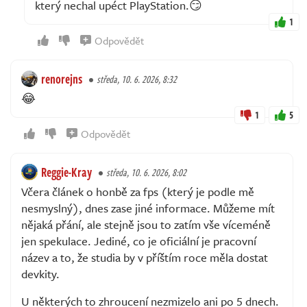
který nechal upéct PlayStation.😏
1
Odpovědět
renorejns
středa, 10. 6. 2026, 8:32
😂
1
5
Odpovědět
Reggie-Kray
středa, 10. 6. 2026, 8:02
Včera článek o honbě za fps (který je podle mě
nesmyslný), dnes zase jiné informace. Můžeme mít
nějaká přání, ale stejně jsou to zatím vše víceméně
jen spekulace. Jediné, co je oficiální je pracovní
název a to, že studia by v příštím roce měla dostat
devkity.
U některých to zhroucení nezmizelo ani po 5 dnech.