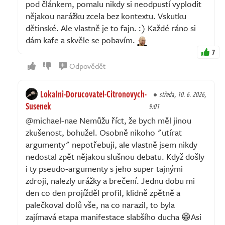
pod článkem, pomalu nikdy si neodpustí vyplodit
nějakou narážku zcela bez kontextu. Vskutku
dětinské. Ale vlastně je to fajn. :) Každé ráno si
dám kafe a skvěle se pobavím.
7
Odpovědět
Lokalni-Dorucovatel-Citronovych-
středa, 10. 6. 2026,
Susenek
9:01
@michael-nae Nemůžu říct, že bych měl jinou
zkušenost, bohužel. Osobně nikoho "utírat
argumenty" nepotřebuji, ale vlastně jsem nikdy
nedostal zpět nějakou slušnou debatu. Když došly
i ty pseudo-argumenty s jeho super tajnými
zdroji, nalezly urážky a brečení. Jednu dobu mi
den co den projížděl profil, klidně zpětně a
palečkoval dolů vše, na co narazil, to byla
zajímavá etapa manifestace slabšího ducha 😁Asi