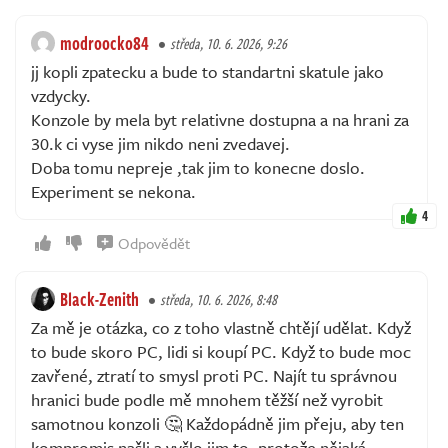
modroocko84
středa, 10. 6. 2026, 9:26
jj kopli zpatecku a bude to standartni skatule jako
vzdycky.
Konzole by mela byt relativne dostupna a na hrani za
30.k ci vyse jim nikdo neni zvedavej.
Doba tomu nepreje ,tak jim to konecne doslo.
Experiment se nekona.
4
Odpovědět
Black-Zenith
středa, 10. 6. 2026, 8:48
Za mě je otázka, co z toho vlastně chtějí udělat. Když
to bude skoro PC, lidi si koupí PC. Když to bude moc
zavřené, ztratí to smysl proti PC. Najít tu správnou
hranici bude podle mě mnohem těžší než vyrobit
samotnou konzoli 🤔 Každopádně jim přeju, aby ten
kompromis našli a vyšlo jim to, protože nějaká