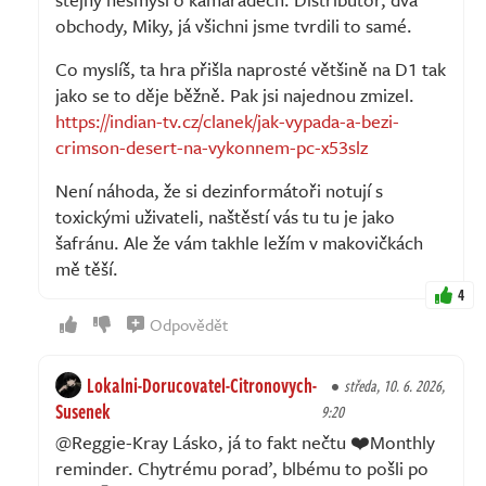
obchody, Miky, já všichni jsme tvrdili to samé.
Co myslíš, ta hra přišla naprosté většině na D1 tak
jako se to děje běžně. Pak jsi najednou zmizel.
https://indian-tv.cz/clanek/jak-vypada-a-bezi-
crimson-desert-na-vykonnem-pc-x53slz
Není náhoda, že si dezinformátoři notují s
toxickými uživateli, naštěstí vás tu tu je jako
šafránu. Ale že vám takhle ležím v makovičkách
mě těší.
4
Odpovědět
Lokalni-Dorucovatel-Citronovych-
středa, 10. 6. 2026,
Susenek
9:20
@Reggie-Kray Lásko, já to fakt nečtu ❤️Monthly
reminder. Chytrému poraď, blbému to pošli po