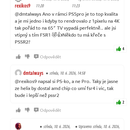
rexikos9
11:20
11:23
@dmtalways Ano v rámci PS5pro je to top kvalita
a je mi jedno i kdyby to rendrovalo z 1pixelu na 4K
tak pořád to na 65" TV vypadá perfektně.. ale jsi
vtipný s tím FSR1 🤣👍Někdo tu má křeče s
PSSR2?
4
Odpovědět
dmtalways
středa, 10. 6. 2026, 14:58
@rexikos9 napsal si PS-ko, a ne Pro. Taky je jasne
ze helix by dostal amd chip co umí fsr4 i vic, tak
bude i lepší než pssr2
2
Odpovědět
středa, 10. 6. 2026,
Upraveno
středa, 10. 6. 2026,