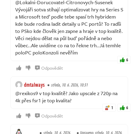
@Lokalni-Dorucovatel-Citronovych-Susenek
Vývojáři sotva stíhají optimalizovat hry na Series S
a Microsoft teď podle tebe spasí trh hybridem
kde bude rodina ladit detaily u PC portů? To radši
to PSko kde člověk jen zapne a hraje v top kvalitě.
Věci nejdou dělat na půl buď pořádně a nebo
vůbec..Ale uvidíme co na to řekne trh..Já temhle
poloPC poloKonzoli nevěřím
6
Odpovědět
dmtalways
středa, 10. 6. 2026, 10:31
@rexikos9 v top kvalitě? Jako upscale z 720p na
4k přes fsr1 je top kvalita?
1
6
Odpovědět
středa, 10. 6. 2026,
Upraveno
středa, 10. 6. 2026,