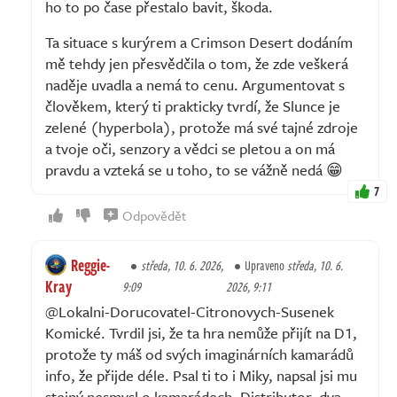
ho to po čase přestalo bavit, škoda.
Ta situace s kurýrem a Crimson Desert dodáním
mě tehdy jen přesvědčila o tom, že zde veškerá
naděje uvadla a nemá to cenu. Argumentovat s
člověkem, který ti prakticky tvrdí, že Slunce je
zelené (hyperbola), protože má své tajné zdroje
a tvoje oči, senzory a vědci se pletou a on má
pravdu a vzteká se u toho, to se vážně nedá 😁
7
Odpovědět
Reggie-
středa, 10. 6. 2026,
Upraveno
středa, 10. 6.
Kray
9:09
2026, 9:11
@Lokalni-Dorucovatel-Citronovych-Susenek
Komické. Tvrdil jsi, že ta hra nemůže přijít na D1,
protože ty máš od svých imaginárních kamarádů
info, že přijde déle. Psal ti to i Miky, napsal jsi mu
stejný nesmysl o kamarádech. Distributor, dva