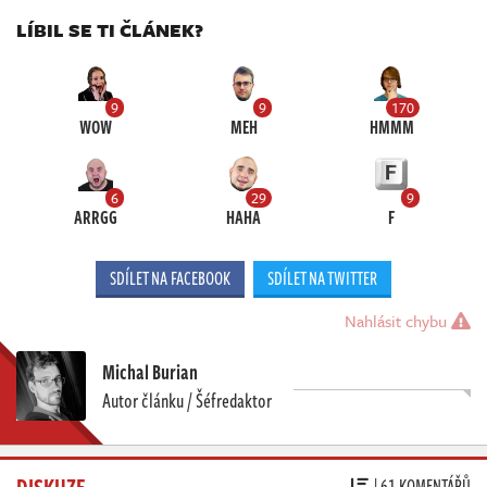
LÍBIL SE TI ČLÁNEK?
9
9
170
WOW
MEH
HMMM
6
29
9
ARRGG
HAHA
F
SDÍLET NA FACEBOOK
SDÍLET NA TWITTER
Nahlásit chybu
Michal Burian
Autor článku / Šéfredaktor
DISKUZE
| 61 KOMENTÁŘŮ