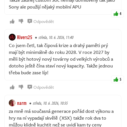
Sony ale použijí nějaký mobilní APU
4
Odpovědět
Rivers25
středa, 10. 6. 2026, 11:40
Co jsem četl, tak čipová krize a drahý paměti prý
mají být minimálně do roku 2028. V roce 2027 by
měli být hotový nový továrny od velkých výrobců a
dotoho ještě čína staví nový kapacity. Takže jednou
třeba bude zase líp!
5
Odpovědět
narm
středa, 10. 6. 2026, 10:55
za mně má současná generace pořád dost výkonu a
hry na ní vypadají skvělě (XSX) takže rok dva to
můžou klidně kuchtit než se uvidí kam ty ceny