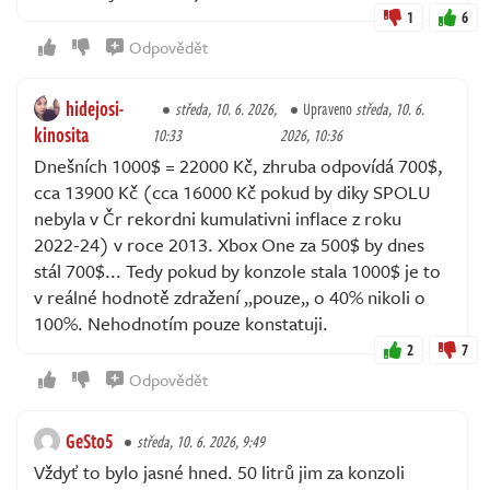
1
6
Odpovědět
hidejosi-
středa, 10. 6. 2026,
Upraveno
středa, 10. 6.
kinosita
10:33
2026, 10:36
Dnešních 1000$ = 22000 Kč, zhruba odpovídá 700$,
cca 13900 Kč (cca 16000 Kč pokud by diky SPOLU
nebyla v Čr rekordni kumulativni inflace z roku
2022-24) v roce 2013. Xbox One za 500$ by dnes
stál 700$... Tedy pokud by konzole stala 1000$ je to
v reálné hodnotě zdražení „pouze„ o 40% nikoli o
100%. Nehodnotím pouze konstatuji.
2
7
Odpovědět
GeSto5
středa, 10. 6. 2026, 9:49
Vždyť to bylo jasné hned. 50 litrů jim za konzoli