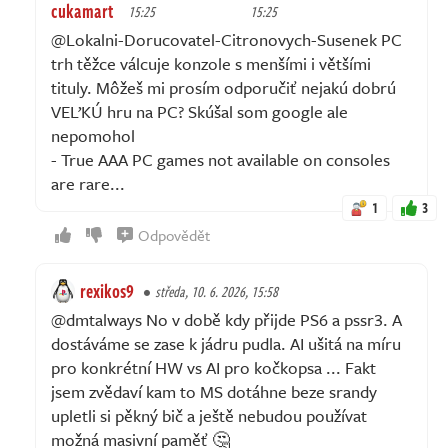
cukamart
15:25
15:25
@Lokalni-Dorucovatel-Citronovych-Susenek PC
trh těžce válcuje konzole s menšími i většími
tituly. Môžeš mi prosím odporučiť nejakú dobrú
VEĽKÚ hru na PC? Skúšal som google ale
nepomohol
- True AAA PC games not available on consoles
are rare...
1
3
Odpovědět
rexikos9
středa, 10. 6. 2026, 15:58
@dmtalways No v době kdy přijde PS6 a pssr3. A
dostáváme se zase k jádru pudla. AI ušitá na míru
pro konkrétní HW vs AI pro kočkopsa ... Fakt
jsem zvědaví kam to MS dotáhne beze srandy
upletli si pěkný bič a ještě nebudou používat
možná masivní paměť 🤔