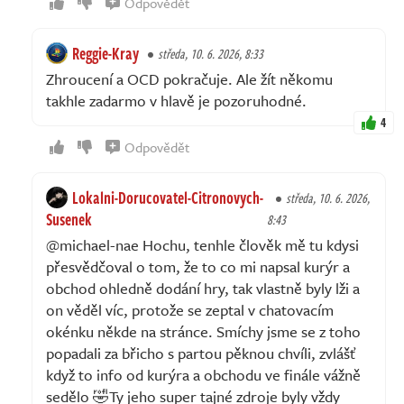
Odpovědět
Reggie-Kray
středa, 10. 6. 2026, 8:33
Zhroucení a OCD pokračuje. Ale žít někomu
takhle zadarmo v hlavě je pozoruhodné.
4
Odpovědět
Lokalni-Dorucovatel-Citronovych-
středa, 10. 6. 2026,
Susenek
8:43
@michael-nae Hochu, tenhle člověk mě tu kdysi
přesvědčoval o tom, že to co mi napsal kurýr a
obchod ohledně dodání hry, tak vlastně byly lži a
on věděl víc, protože se zeptal v chatovacím
okénku někde na stránce. Smíchy jsme se z toho
popadali za břicho s partou pěknou chvíli, zvlášť
když to info od kurýra a obchodu ve finále vážně
sedělo 🤣Ty jeho super tajné zdroje byly vždy