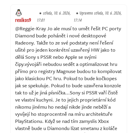
středa, 10. 6. 2026,
Upraveno
středa, 10. 6. 2026,
rexikos9
17:01
17:14
@Reggie-Kray Jo ale musí to umět řešit PC porty
Diamond bude pohánět i nové desktopové
Radeony. Takže to ze své podstaty není řešení
ušité pro jeden konkrétní uzavřený HW jako to
dělá Sony s PSSR nebo Apple se svými
čipy.vývojáři nebudou sedět a optimalizovat hru
přímo pro registry Magnuse budou to kompilovat
jako klasickou PC hru. Pokud to bude kočkopes
jak se spekuluje. Pokud to bude uzavřena konzole
tak to už je jiná písnička...Sony si PSSR vaří čistě
ve vlastní kuchyni. Je to jejich proprietární kód
nikomu jinému ho nedají nikde jinde neběží a
vyvíjejí ho stoprocentně na míru architektuře
PlayStationu. Když se nad tím zamyslis Xbox
vlastně bude u Diamondu lízat smetanu z koláče