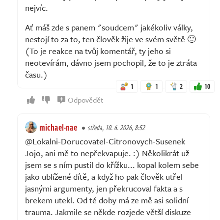
nejvíc.
Ať máš zde s panem "soudcem" jakékoliv války,
nestojí to za to, ten člověk žije ve svém světě 🙂
(To je reakce na tvůj komentář, ty jeho si
neotevírám, dávno jsem pochopil, že to je ztráta
času.)
1
1
2
10
Odpovědět
michael-nae
středa, 10. 6. 2026, 8:52
@Lokalni-Dorucovatel-Citronovych-Susenek
Jojo, ani mě to nepřekvapuje. :) Několikrát už
jsem se s ním pustil do křížku... kopal kolem sebe
jako ublížené dítě, a když ho pak člověk utřel
jasnými argumenty, jen překrucoval fakta a s
brekem utekl. Od té doby má ze mě asi solidní
trauma. Jakmile se někde rozjede větší diskuze