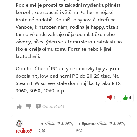
Podle mě je prostě ta základní myšlenka přinést
konzoli, kde spustíš i většinu PC her v nějaké
hratelné podobě. Koupíš to synovi či dceři na
Vánoce, k narozeninám, rodina je happy, táta si
tam o víkendu zahraje nějakou mlátičku nebo
závody, přes týden se k tomu slezou ratolesti po
škole k nějakému tomu Fortnite nebo k jiné
kratochvíli.
Ono totiž herní PC za tyhle cenovky byly a jsou
docela hit, low-end herní PC do 20-25 tisíc. Na
Steam HW survey stále dominují karty jako RTX
3060, 3050, 4060, atp.
1
4
Odpovědět
středa, 10. 6. 2026,
Upraveno
středa, 10. 6. 2026,
rexikos9
9:30
9:30