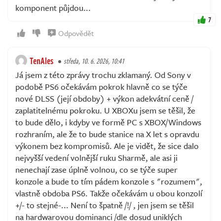
komponent půjdou...
7
Odpovědět
TenAles
středa, 10. 6. 2026, 10:41
Já jsem z této zprávy trochu zklamaný. Od Sony v
podobě PS6 očekávám pokrok hlavně co se týče
nové DLSS (její obdoby) + výkon adekvátní ceně /
zaplatitelnému pokroku. U XBOXu jsem se těšil, že
to bude dělo, i kdyby ve formě PC s XBOX/Windows
rozhraním, ale že to bude stanice na X let s opravdu
výkonem bez kompromisů. Ale je vidět, že sice dalo
nejvyšší vedení volnější ruku Sharmě, ale asi ji
nenechají zase úplně volnou, co se týče super
konzole a bude to tím pádem konzole s "rozumem",
vlastně obdoba PS6. Takže očekávám u obou konzolí
+/- to stejné-... Není to špatně /!/ , jen jsem se těšil
na hardwarovou dominanci /dle dosud uniklých