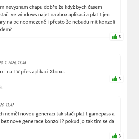
tom nevyznam chapu dobře že když bych časem
tači ve windows najet na xbox aplikaci a platit jen
ry na pc neomezeně i přesto že nebudu mit konzoli
edem?
3
28. 1. 2026, 13:46
 i na TV přes aplikaci Xboxu.
3
ět
026, 13:47
h neměl novou generaci tak stači platit gamepass a
 bez nove generace konzoli ? pokud jo tak tim se da
3