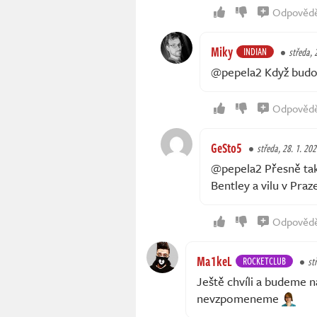
Odpověd
Miky
INDIAN
středa, 
@pepela2 Když budou
Odpověd
GeSto5
středa, 28. 1. 20
@pepela2 Přesně tak
Bentley a vilu v Pra
Odpověd
Ma1keL
ROCKETCLUB
st
Ještě chvíli a budeme na
nevzpomeneme