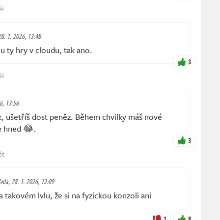
ět
28. 1. 2026, 13:48
 ty hry v cloudu, tak ano.
3
ět
26, 13:56
, ušetříš dost peněz. Během chvilky máš nové
ze hned 😂.
3
ět
ředa, 28. 1. 2026, 12:09
 takovém lvlu, že si na fyzickou konzoli ani
1
8