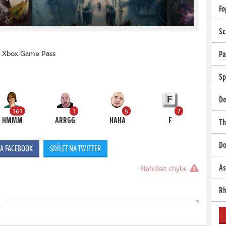
Fo
Sc
,
Xbox Game Pass
Pa
Sp
De
161
1
5
7
HMMM
ARRGG
HAHA
F
Th
Do
NA FACEBOOK
SDÍLET NA TWITTER
As
Nahlásit chybu
Rh