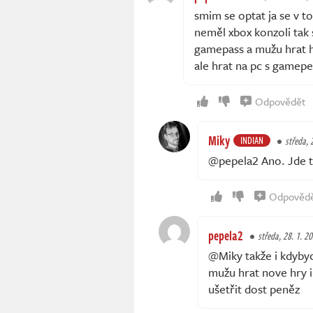
smim se optat ja se v 
neměl xbox konzoli tak s
gamepass a mužu hrat h
ale hrat na pc s gamep
Odpovědět
Miky
INDIAN
středa, 
@pepela2 Ano. Jde to
Odpověd
pepela2
středa, 28. 1. 2
@Miky takže i kdybyc
mužu hrat nove hry i
ušetřit dost peněz