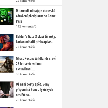
22 komentářů
Microsoft obhajuje obrovské
zdražení předplatného Game
Pass
112 komentářů
Baldur's Gate 3 slaví tři roky.
Larian odhalil překvapivé…
77 komentářů
Ghost Recon: Wildlands slaví
25 let série velkou
aktualizací.…
38 komentářů
Už není cesty zpět. Sony
připomíná konec fyzických
nosičů na…
78 komentářů