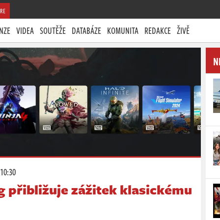
RE
NZE
VIDEA
SOUTĚŽE
DATABÁZE
KOMUNITA
REDAKCE
ŽIVĚ
N
 10:30
 přibližuje zážitek klasickému