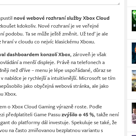
pustil
nové webové rozhraní služby Xbox Cloud
zkoušet kdokoliv. Nové rozhraní je ve veřejné
ální podobu. Ta se může ještě změnit. Už teď je ale
k z hraní v cloudu co nejvíc klasickému Xboxu.
oval dashboardem konzolí Xbox
, zároveň je však
vládání a menší displeje. Právě na telefonech a
dněji než dříve – menu je lépe uspořádané, důraz se
 nabídce je rychlejší a intuitivnější. Microsoft se tím
 nepůsobilo jako obyčejná webová stránka, ale jako
u Xbox.
ájem o Xbox Cloud Gaming výrazně roste. Podle
ezi předplatiteli Game Passu
zvýšilo o 45 %
, takže není
ant do platformy dál investuje. Spekuluje se také, že
ravou na často zmiňovanou bezplatnou variantu s