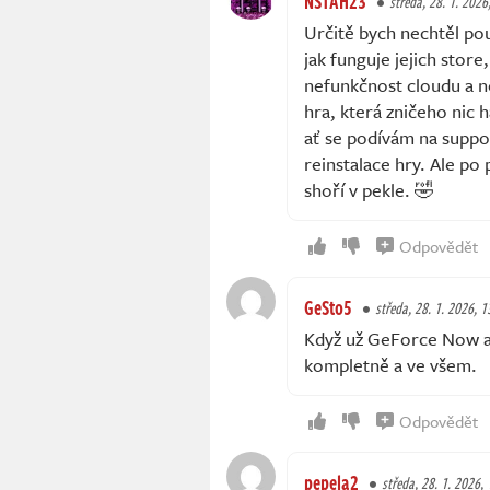
NSTAH23
středa, 28. 1. 2026
Určitě bych nechtěl pou
jak funguje jejich stor
nefunkčnost cloudu a 
hra, která zničeho nic
ať se podívám na suppo
reinstalace hry. Ale po
shoří v pekle. 🤣
Odpovědět
GeSto5
středa, 28. 1. 2026, 1
Když už GeForce Now a 
kompletně a ve všem.
Odpovědět
pepela2
středa, 28. 1. 2026,