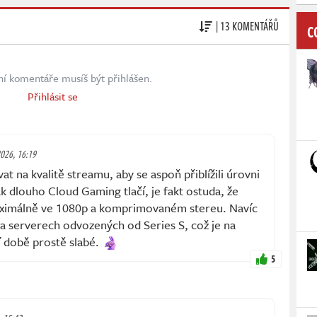
| 13 KOMENTÁŘŮ
C
ní komentáře musíš být přihlášen.
Přihlásit se
2026, 16:19
t na kvalitě streamu, aby se aspoň přiblížili úrovni
 dlouho Cloud Gaming tlačí, je fakt ostuda, že
maximálně ve 1080p a komprimovaném stereu. Navíc
a serverech odvozených od Series S, což je na
í době prostě slabé.
5