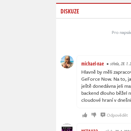
DISKUZE
Pro napsá
michael-nae
středa, 28. 1. 
Hlavně by měli zapracova
GeForce Now. Na to, jak
ještě donedávna jeli 
backend dlouho běžel n
cloudové hraní v dnešn
Odpovědět