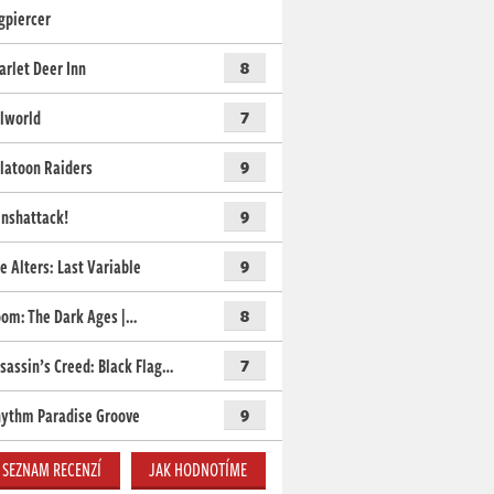
gpiercer
arlet Deer Inn
8
lworld
7
latoon Raiders
9
nshattack!
9
e Alters: Last Variable
9
om: The Dark Ages |…
8
sassin’s Creed: Black Flag…
7
ythm Paradise Groove
9
SEZNAM RECENZÍ
JAK HODNOTÍME