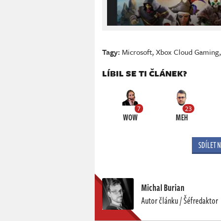
Tagy:
Microsoft
,
Xbox Cloud Gaming
LÍBIL SE TI ČLÁNEK?
7
23
WOW
MEH
SDÍLET 
Michal Burian
Autor článku / Šéfredaktor