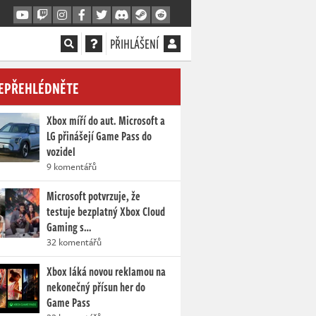
PŘIHLÁŠENÍ
EPŘEHLÉDNĚTE
Xbox míří do aut. Microsoft a
LG přinášejí Game Pass do
vozidel
9 komentářů
Microsoft potvrzuje, že
testuje bezplatný Xbox Cloud
Gaming s…
32 komentářů
Xbox láká novou reklamou na
nekonečný přísun her do
Game Pass