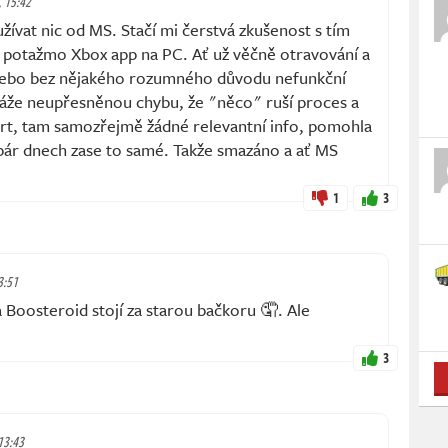
, 15:42
žívat nic od MS. Stačí mi čerstvá zkušenost s tím
e, potažmo Xbox app na PC. Ať už věčně otravování a
nebo bez nějakého rozumného důvodu nefunkční
 háže neupřesněnou chybu, že "něco" ruší proces a
rt, tam samozřejmě žádné relevantní info, pomohla
 pár dnech zase to samé. Takže smazáno a ať MS
1
3
3:51
Boosteroid stojí za starou bačkoru 🤦. Ale
3
 13:43