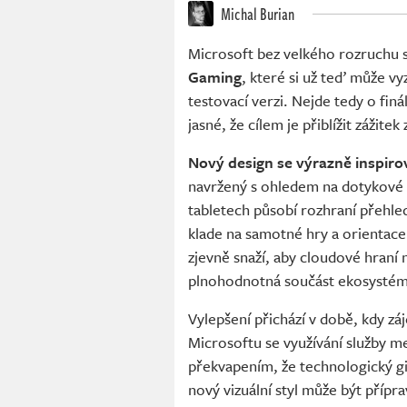
Michal Burian
Microsoft bez velkého rozruchu s
Gaming
, které si už teď může vy
testovací verzi. Nejde tedy o fin
jasné, že cílem je přiblížit zážite
Nový design se výrazně inspir
navržený s ohledem na dotykové o
tabletech působí rozhraní přehle
klade na samotné hry a orientace v
zjevně snaží, aby cloudové hraní
plnohodnotná součást ekosystém
Vylepšení přichází v době, kdy z
Microsoftu se využívání služby m
překvapením, že technologický gig
nový vizuální styl může být příp