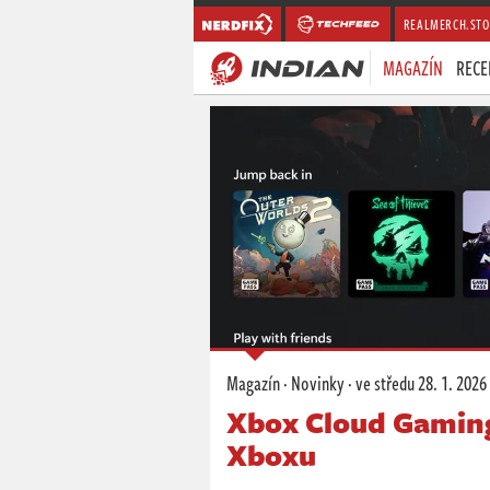
REALMERCH.STO
MAGAZÍN
RECE
Magazín
·
Novinky
·
ve středu
28. 1. 2026
Xbox Cloud Gaming
Xboxu