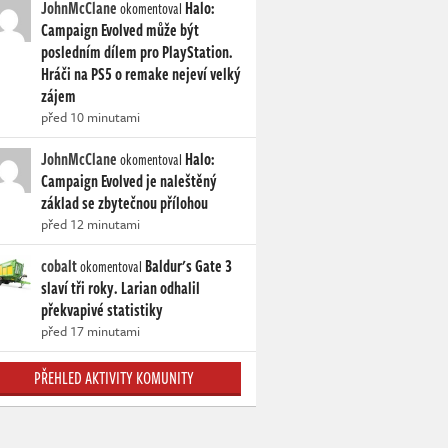
JohnMcClane
Halo:
okomentoval
Campaign Evolved může být
posledním dílem pro PlayStation.
Hráči na PS5 o remake nejeví velký
zájem
před 10 minutami
JohnMcClane
Halo:
okomentoval
Campaign Evolved je naleštěný
základ se zbytečnou přílohou
před 12 minutami
cobalt
Baldur's Gate 3
okomentoval
slaví tři roky. Larian odhalil
překvapivé statistiky
před 17 minutami
PŘEHLED AKTIVITY KOMUNITY