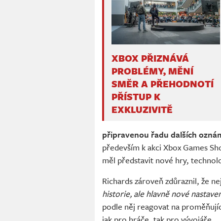
XBOX PŘIZNÁVÁ
PROBLÉMY, MĚNÍ
SMĚR A PŘEHODNOTÍ
PŘÍSTUP K
EXKLUZIVITĚ
připravenou řadu dalších oznáme
především k akci Xbox Games Sho
měl představit nové hry, technolo
Richards zároveň zdůraznil, že ne
historie, ale hlavně nové nastaven
podle něj reagovat na proměňující 
jak pro hráče, tak pro vývojáře.