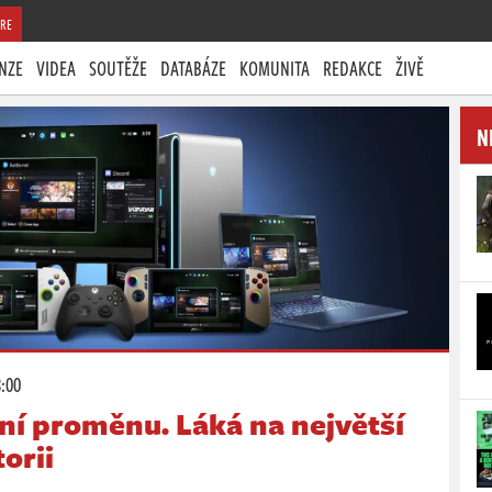
RE
NZE
VIDEA
SOUTĚŽE
DATABÁZE
KOMUNITA
REDAKCE
ŽIVĚ
N
8:00
ní proměnu. Láká na největší
torii