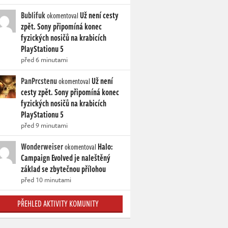
Bublifuk
Už není cesty
okomentoval
zpět. Sony připomíná konec
fyzických nosičů na krabicích
PlayStationu 5
před 6 minutami
PanPrcstenu
Už není
okomentoval
cesty zpět. Sony připomíná konec
fyzických nosičů na krabicích
PlayStationu 5
před 9 minutami
Wonderweiser
Halo:
okomentoval
Campaign Evolved je naleštěný
základ se zbytečnou přílohou
před 10 minutami
PŘEHLED AKTIVITY KOMUNITY