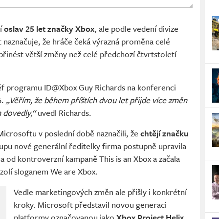
ní
oslav 25 let značky Xbox
, ale podle vedení divize
ft naznačuje, že hráče čeká výrazná proměna celé
přinést větší změny než celé předchozí čtvrtstoletí
šéf programu ID@Xbox Guy Richards na konferenci
6.
„Věřím, že během příštích dvou let přijde více změn
m dovedly,“
uvedl Richards.
 Microsoftu v poslední době naznačili, že
chtějí značku
tupu nové generální ředitelky firma postupně upravila
la od kontroverzní kampaně This is an Xbox a začala
nzolí sloganem We are Xbox.
Vedle marketingových změn ale přišly i konkrétní
kroky. Microsoft představil novou generaci
platformy označovanou jako
Xbox Project Helix
,