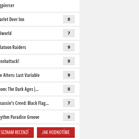
gpiercer
arlet Deer Inn
8
lworld
7
latoon Raiders
9
nshattack!
9
e Alters: Last Variable
9
om: The Dark Ages |…
8
sassin’s Creed: Black Flag…
7
ythm Paradise Groove
9
SEZNAM RECENZÍ
JAK HODNOTÍME