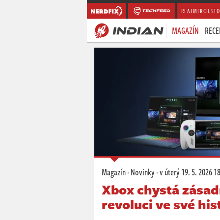
REALMERCH.STO
MAGAZÍN
RECE
Magazín
·
Novinky
·
v úterý
19. 5. 2026 1
Xbox chystá zásad
revoluci ve své his