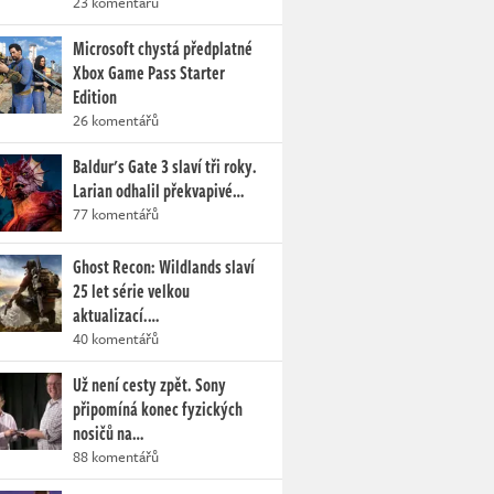
23 komentářů
Microsoft chystá předplatné
Xbox Game Pass Starter
Edition
26 komentářů
Baldur's Gate 3 slaví tři roky.
Larian odhalil překvapivé…
77 komentářů
Ghost Recon: Wildlands slaví
25 let série velkou
aktualizací.…
40 komentářů
Už není cesty zpět. Sony
připomíná konec fyzických
nosičů na…
88 komentářů