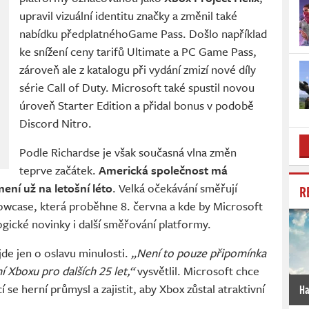
upravil vizuální identitu značky a změnil také
nabídku předplatnéhoGame Pass. Došlo například
ke snížení ceny tarifů Ultimate a PC Game Pass,
zároveň ale z katalogu při vydání zmizí nové díly
série Call of Duty. Microsoft také spustil novou
úroveň Starter Edition a přidal bonus v podobě
Discord Nitro.
Podle Richardse je však současná vlna změn
teprve začátek.
Americká společnost má
ní už na letošní léto
. Velká očekávání směřují
R
wcase, která proběhne 8. června a kde by Microsoft
gické novinky i další směřování platformy.
jde jen o oslavu minulosti.
„Není to pouze připomínka
í Xboxu pro dalších 25 let,“
vysvětlil. Microsoft chce
se herní průmysl a zajistit, aby Xbox zůstal atraktivní
Ha