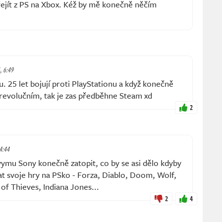
jít z PS na Xbox. Kéž by mě konečně něčím
, 6:49
. 25 let bojují proti PlayStationu a když konečně
 revolučním, tak je zas předběhne Steam xd
2
 4:44
vymu Sony konečně zatopit, co by se asi dělo kdyby
at svoje hry na PSko - Forza, Diablo, Doom, Wolf,
of Thieves, Indiana Jones...
2
4