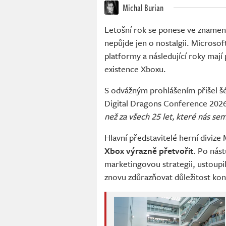
Michal Burian
Letošní rok se ponese ve zname
nepůjde jen o nostalgii. Microso
platformy a následující roky mají 
existence Xboxu.
S odvážným prohlášením přišel 
Digital Dragons Conference 202
než za všech 25 let, které nás se
Hlavní představitelé herní divize
Xbox výrazně přetvořit
. Po nás
marketingovou strategii, ustoupi
znovu zdůrazňovat důležitost ko