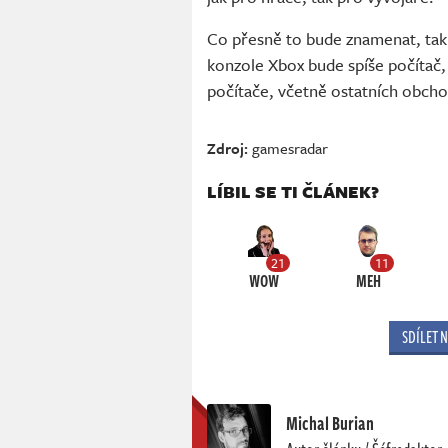
Co přesně to bude znamenat, tak 
konzole Xbox bude spíše počítač,
počítače, včetně ostatních obcho
Zdroj:
gamesradar
LÍBIL SE TI ČLÁNEK?
21
11
WOW
MEH
SDÍLET 
Michal Burian