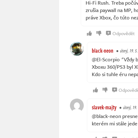
Hi-Fi Rush. Treba počú
zrušia paywall na MP, h
práve Xbox, čo túto ne
Odpovědět
black-neon
úterý, 19. 5
@El-Scorpio "Vždy b
Xboxu 360/PS3 byl X
Kdo si tuhle éru nepa
Odpověd
slavek-majty
úterý, 19.
@black-neon presne j
kterém mi stále jede