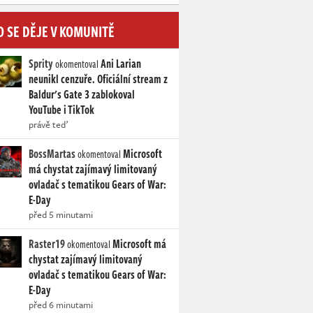
O SE DĚJE V KOMUNITĚ
Sprity
Ani Larian
okomentoval
neunikl cenzuře. Oficiální stream z
Baldur's Gate 3 zablokoval
YouTube i TikTok
právě teď
BossMartas
Microsoft
okomentoval
má chystat zajímavý limitovaný
ovladač s tematikou Gears of War:
E-Day
před 5 minutami
Raster19
Microsoft má
okomentoval
chystat zajímavý limitovaný
ovladač s tematikou Gears of War:
E-Day
před 6 minutami