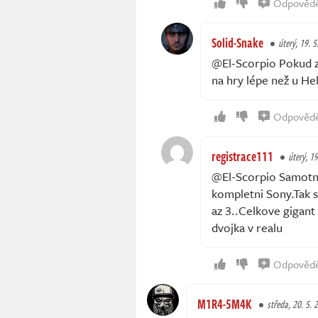
Odpověd
Solid-Snake
úterý, 19. 
@El-Scorpio Pokud z
na hry lépe než u Hel
Odpověd
registrace111
úterý, 1
@El-Scorpio Samotna
kompletni Sony.Tak s
az 3..Celkove gigant 
dvojka v realu
Odpověd
M1R4-5M4K
středa, 20. 5. 