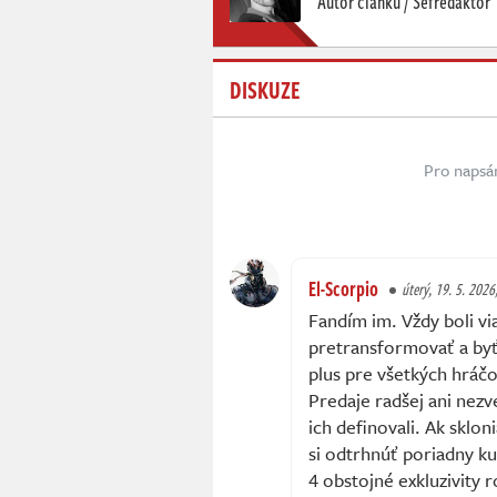
Autor článku / Šéfredaktor
DISKUZE
Pro napsá
El-Scorpio
úterý, 19. 5. 2026
Fandím im. Vždy boli vi
pretransformovať a byť
plus pre všetkých hráčov
Predaje radšej ani nezve
ich definovali. Ak sklo
si odtrhnúť poriadny ku
4 obstojné exkluzivity r