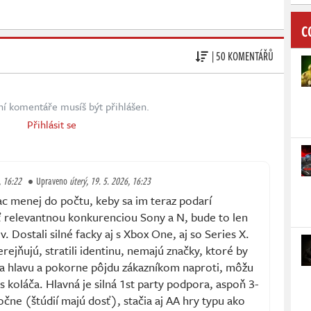
C
| 50 KOMENTÁŘŮ
ní komentáře musíš být přihlášen.
Přihlásit se
, 16:22
Upraveno
úterý, 19. 5. 2026, 16:23
ac menej do počtu, keby sa im teraz podarí
 relevantnou konkurenciou Sony a N, bude to len
. Dostali silné facky aj s Xbox One, aj so Series X.
rejňujú, stratili identinu, nemajú značky, ktoré by
nia hlavu a pokorne pôjdu zákazníkom naproti, môžu
s koláča. Hlavná je silná 1st party podpora, aspoň 3-
očne (štúdií majú dosť), stačia aj AA hry typu ako