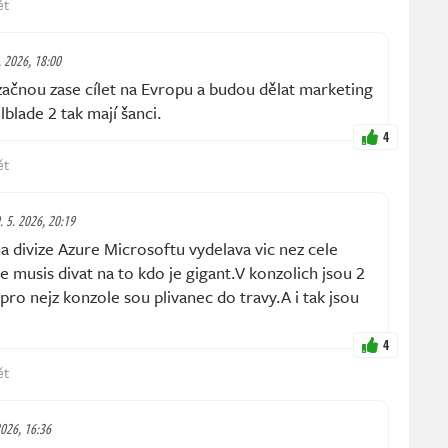
ět
5. 2026, 18:00
ačnou zase cílet na Evropu a budou dělat marketing
lblade 2 tak mají šanci.
4
ět
9. 5. 2026, 20:19
 divize Azure Microsoftu vydelava vic nez cele
e musis divat na to kdo je gigant.V konzolich jsou 2
pro nejz konzole sou plivanec do travy.A i tak jsou
4
ět
2026, 16:36