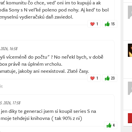
vať komunitu čo chce, veď oni im to kupujú a ak
odia Sony s N veľké poleno pod nohy. Aj keď to bol
zmyselnú vydieračskú daň zaviedol.
1
15
. 2026, 16:58
yli víceméně do počtu" ? No neřekl bych, v době
box právě na úplném vrcholu.
matuje, jakoby ani neexistoval. Zlaté časy.
1
23
ět
 5. 2026, 17:58
en diky te generaci jsem si koupil series S na
 moje tehdejsi knihovna ( tak 90% z ni)
4