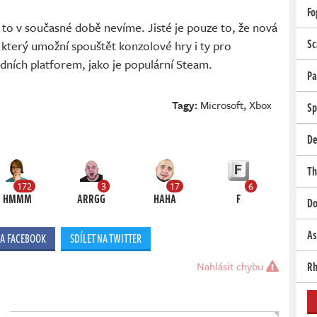
Fo
to v současné době nevíme. Jisté je pouze to, že nová
Sc
 který umožní spouštět konzolové hry i ty pro
dních platforem, jako je populární Steam.
Pa
Tagy:
Microsoft
,
Xbox
Sp
De
Th
172
3
17
6
HMMM
ARRGG
HAHA
F
Do
As
NA FACEBOOK
SDÍLET NA TWITTER
Rh
Nahlásit chybu