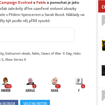
 Campaign Evolved
a
Fable
a ponechat je jako
C
však zabránily dříve uzavřené smluvní závazky
ele s Philem Spencerem a Sarah Bond. Náklady na
y být podle něj příliš vysoké.
ity
,
Exkluzivní obsah
,
fable
,
Gears of War: E-Day
,
Halo:
s S
,
Xbox Series X
158
2
21
8
HMMM
ARRGG
HAHA
F
NA FACEBOOK
SDÍLET NA TWITTER