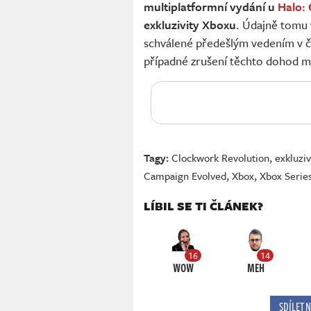
multiplatformní vydání u
Halo:
exkluzivity Xboxu
. Údajně tomu 
schválené předešlým vedením v č
případné zrušení těchto dohod měl
Tagy:
Clockwork Revolution
,
exkluziv
Campaign Evolved
,
Xbox
,
Xbox Serie
LÍBIL SE TI ČLÁNEK?
16
14
WOW
MEH
SDÍLET 