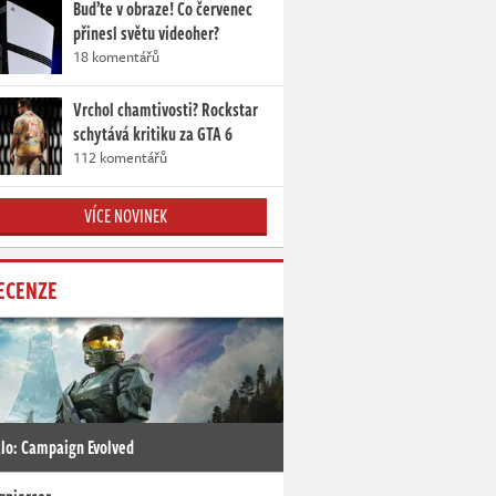
Buďte v obraze! Co červenec
přinesl světu videoher?
18 komentářů
Vrchol chamtivosti? Rockstar
schytává kritiku za GTA 6
112 komentářů
VÍCE NOVINEK
ECENZE
lo: Campaign Evolved