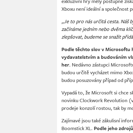
exkluzivní hry měly postupně získ
Xboxu není ideální a společnost p
„Je to pro nás určitá cesta. Náš 
začínáme jedním nebo dvěma klíčo
zlepšovat, budeme se snažit přidáv
Podle těchto slov v Microsoftu
vydavatelstvím a budováním vla
her
. Nedávno zástupci Microsoftu 
budou určitě vycházet mimo Xbox
budou posuzovány případ od příp
Vypadá to, že Microsoft si chce 
novinku Clockwork Revolution (vy
prodeje konzolí rostou, tak by mo
Zajímavé jsou také zákulisní info
Boomstick XL.
Podle jeho zdroj