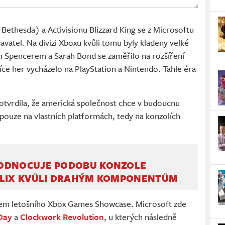
Bethesda) a Activisionu Blizzard King se z Microsoftu
davatel. Na divizi Xboxu kvůli tomu byly kladeny velké
m Spencerem a Sarah Bond se zaměřilo na rozšíření
více her vycházelo na PlayStation a Nintendo. Tahle éra
tvrdila, že americká společnost chce v budoucnu
 pouze na vlastních platformách, tedy na konzolích
ODNOCUJE PODOBU KONZOLE
ELIX KVŮLI DRAHÝM KOMPONENTŮM
hem letošního Xbox Games Showcase. Microsoft zde
Day
a
Clockwork Revolution
, u kterých následně