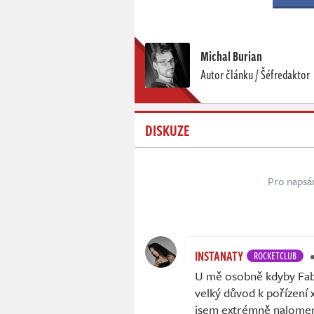
Michal Burian
Autor článku / Šéfredaktor
DISKUZE
Pro napsá
INSTANATY
ROCKETCLUB
U mě osobně kdyby Fabl
velký důvod k pořízení 
jsem extrémně nalomená