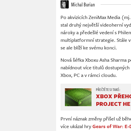
Michal Burian
Po akvizicích ZeniMax Media (mj. 
stal druhý největší videoherní vy
nároky a předešlé vedení s Phile
multiplatformní strategie. Stále 
se ale blíží ke svému konci.
Nová šéfka Xboxu Asha Sharma po
nabídnout více titulů dostupných
Xbox, PC a v rámci cloudu.
XBOX PŘEH
PROJECT H
První náznak změny přišel už bě
více ukázal hry
Gears of War: E-