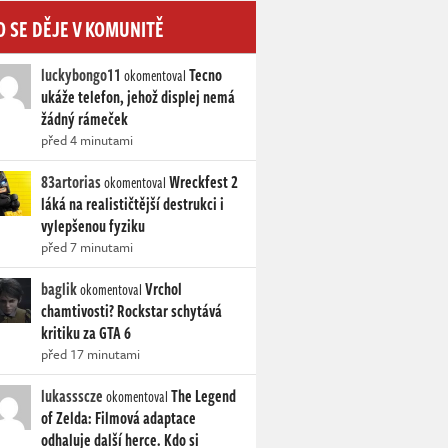
O SE DĚJE V KOMUNITĚ
luckybongo11
Tecno
okomentoval
ukáže telefon, jehož displej nemá
žádný rámeček
před 4 minutami
83artorias
Wreckfest 2
okomentoval
láká na realističtější destrukci i
vylepšenou fyziku
před 7 minutami
baglik
Vrchol
okomentoval
chamtivosti? Rockstar schytává
kritiku za GTA 6
před 17 minutami
lukassscze
The Legend
okomentoval
of Zelda: Filmová adaptace
odhaluje další herce. Kdo si