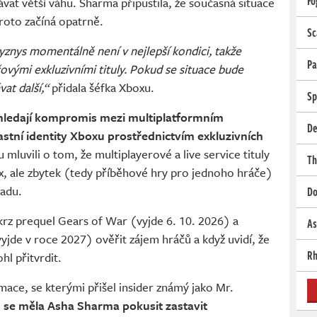
Fo
ávat větší váhu. Sharma připustila, že současná situace
roto začíná opatrně.
Sc
byznys momentálně není v nejlepší kondici, takže
Pa
vými exkluzivními tituly. Pokud se situace bude
at další,“
přidala šéfka Xboxu.
Sp
 hledají kompromis mezi multiplatformním
De
stní identity Xboxu prostřednictvím exkluzivních
mluvili o tom, že multiplayerové a live service tituly
Th
, ale zbytek (tedy příběhové hry pro jednoho hráče)
adu.
Do
skrz prequel Gears of War (vyjde 6. 10. 2026) a
As
jde v roce 2027) ověřit zájem hráčů a když uvidí, že
Rh
hl přitvrdit.
rmace, se kterými přišel insider známý jako Mr.
ů se měla Asha Sharma pokusit zastavit