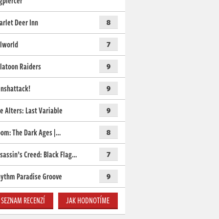
gpiercer
arlet Deer Inn
8
lworld
7
latoon Raiders
9
nshattack!
9
e Alters: Last Variable
9
om: The Dark Ages |…
8
sassin’s Creed: Black Flag…
7
ythm Paradise Groove
9
SEZNAM RECENZÍ
JAK HODNOTÍME