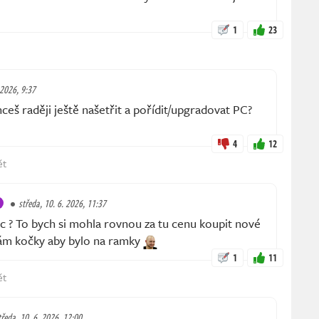
1
23
 2026, 9:37
š raději ještě našetřit a pořídit/upgradovat PC?
4
12
ět
středa, 10. 6. 2026, 11:37
 ? To bych si mohla rovnou za tu cenu koupit nové
ám kočky aby bylo na ramky
1
11
ět
tředa, 10. 6. 2026, 12:00