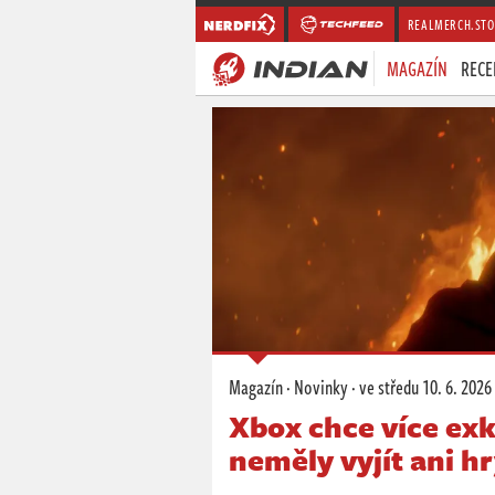
REALMERCH.STO
MAGAZÍN
RECE
Magazín
·
Novinky
·
ve středu
10. 6. 2026
Xbox chce více exkl
neměly vyjít ani hr