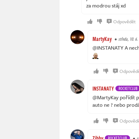
za modrou stáj xd
Odpovědět
MartyKay
středa, 10. 6.
@INSTANATY A nechce
Odpověd
INSTANATY
ROCKETCLUB
@MartyKay pořídít pc
auto ne ? nebo prod
Odpověd
Zibby
ROCKETCLUB
s