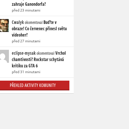
zahraje Ganondorfa?
před 23 minutami
Cwalyk
Buďte v
okomentoval
obraze! Co červenec přinesl světu
videoher?
před 27 minutami
eclipse-mysak
Vrchol
okomentoval
chamtivosti? Rockstar schytává
kritiku za GTA 6
před 31 minutami
PŘEHLED AKTIVITY KOMUNITY