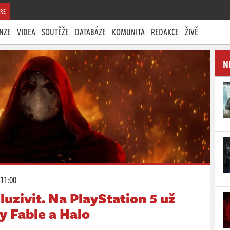
RE
NZE
VIDEA
SOUTĚŽE
DATABÁZE
KOMUNITA
REDAKCE
ŽIVĚ
N
 11:00
uzivit. Na PlayStation 5 už
y Fable a Halo