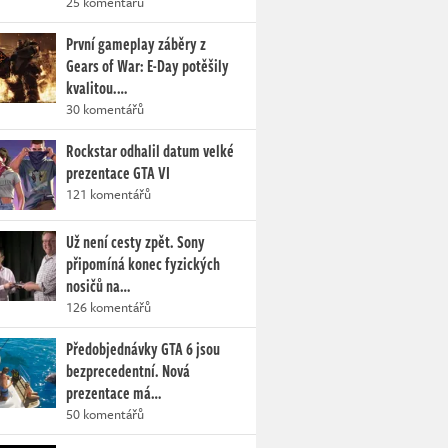
25 komentářů
První gameplay záběry z
Gears of War: E-Day potěšily
kvalitou.…
30 komentářů
Rockstar odhalil datum velké
prezentace GTA VI
121 komentářů
Už není cesty zpět. Sony
připomíná konec fyzických
nosičů na…
126 komentářů
Předobjednávky GTA 6 jsou
bezprecedentní. Nová
prezentace má…
50 komentářů