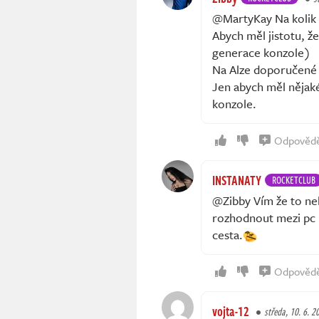
@MartyKay Na kolik 
Abych měl jistotu, ž
generace konzole)
Na Alze doporučené z
Jen abych měl nějak
konzole.
Odpověd
INSTANATY
ROCKETCLUB
@Zibby Vím že to neb
rozhodnout mezi pc 
cesta.
Odpověd
vojta-12
středa, 10. 6. 2