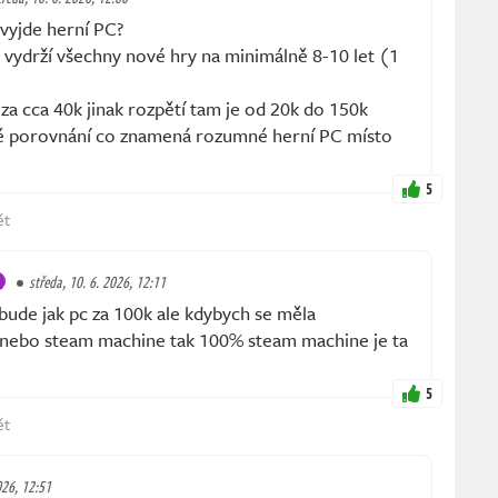
vyjde herní PC?
e vydrží všechny nové hry na minimálně 8-10 let (1
a cca 40k jinak rozpětí tam je od 20k do 150k
é porovnání co znamená rozumné herní PC místo
5
ět
středa, 10. 6. 2026, 12:11
ude jak pc za 100k ale kdybych se měla
nebo steam machine tak 100% steam machine je ta
5
ět
026, 12:51