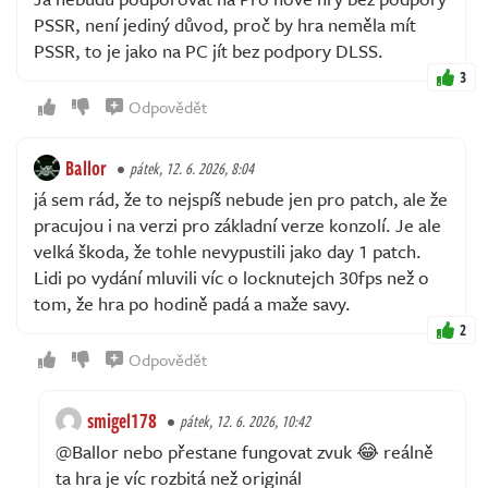
PSSR, není jediný důvod, proč by hra neměla mít
PSSR, to je jako na PC jít bez podpory DLSS.
3
Odpovědět
Ballor
pátek, 12. 6. 2026, 8:04
já sem rád, že to nejspíš nebude jen pro patch, ale že
pracujou i na verzi pro základní verze konzolí. Je ale
velká škoda, že tohle nevypustili jako day 1 patch.
Lidi po vydání mluvili víc o locknutejch 30fps než o
tom, že hra po hodině padá a maže savy.
2
Odpovědět
smigel178
pátek, 12. 6. 2026, 10:42
@Ballor nebo přestane fungovat zvuk 😂 reálně
ta hra je víc rozbitá než originál