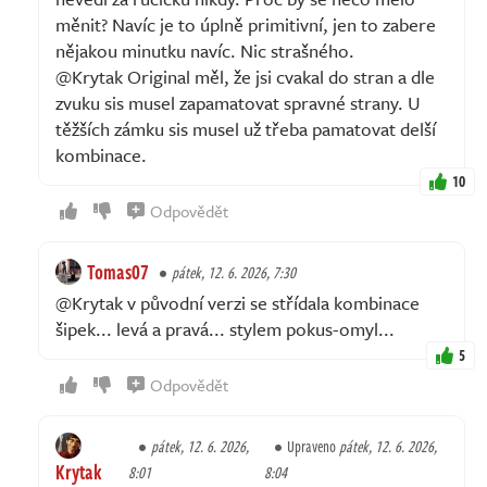
měnit? Navíc je to úplně primitivní, jen to zabere
nějakou minutku navíc. Nic strašného.
@Krytak Original měl, že jsi cvakal do stran a dle
zvuku sis musel zapamatovat spravné strany. U
těžších zámku sis musel už třeba pamatovat delší
kombinace.
10
Odpovědět
Tomas07
pátek, 12. 6. 2026, 7:30
@Krytak v původní verzi se střídala kombinace
šipek... levá a pravá... stylem pokus-omyl...
5
Odpovědět
pátek, 12. 6. 2026,
Upraveno
pátek, 12. 6. 2026,
Krytak
8:01
8:04