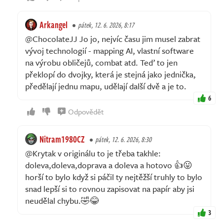
Arkangel
pátek, 12. 6. 2026, 8:17
@ChocolateJJ Jo jo, nejvíc času jim musel zabrat
vývoj technologií - mapping AI, vlastní software
na výrobu obličejů, combat atd. Teď to jen
překlopí do dvojky, která je stejná jako jednička,
předělají jednu mapu, udělají další dvě a je to.
6
Odpovědět
Nitram1980CZ
pátek, 12. 6. 2026, 8:30
@Krytak v originálu to je třeba takhle:
doleva,doleva,doprava a doleva a hotovo 👍😛
horší to bylo když si páčil ty nejtěžší truhly to bylo
snad lepší si to rovnou zapisovat na papír aby jsi
neudělal chybu.🤣😂
3