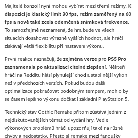
Majitelé konzolí nyní mohou vybírat mezi třemi režimy.
K
dispozici je klasický limit 30 fps, režim zaměřený na 60
fps a nově také zcela odemčená snímková frekvence
.
To samozřejmě neznamená, že hra bude ve všech
situacích dosahovat výrazně vyšších hodnot, ale hráči
získávají větší flexibilitu při nastavení výkonu.
První reakce naznačují, že
zejména verze pro PS5 Pro
zaznamenala po aktualizaci citelné zlepšení
. Někteří
hráči na Redditu hlásí plynulejší chod a stabilnější výkon
než v předchozích verzích. Pokud budou další
optimalizace pokračovat podobným tempem, mohlo by
se časem lepšího výkonu dočkat i základní PlayStation 5.
Technický stav Gothic Remake přitom zůstává jedním z
nejdiskutovanějších témat od vydání hry. Vedle
výkonových problémů hráči upozorňují také na různé
chyby a nedostatky. Přesto si remake mezi fanoušky