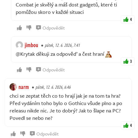
Combat je skvělý a máš dost gadgetů, které ti
pomůžou skoro v každé situaci
4
Odpovědět
jimbou
pátek, 12. 6. 2026, 7:41
@Krytak děkuji za odpověď a čest hraní
3
Odpovědět
narm
pátek, 12. 6. 2026, 6:46
chci se zeptat těch co to hrají jak je na tom ta hra?
Před vydáním toho bylo o Gothicu všude plno a po
releasu nikde nic. Je to dobrý? Jak to šlape na PC?
Povedl se nebo ne?
4
Odpovědět