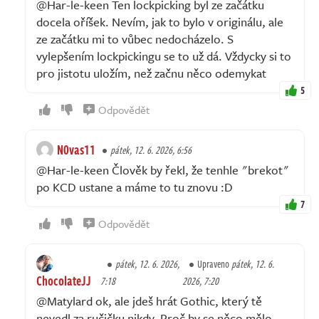
@Har-le-keen Ten lockpicking byl ze začátku
docela oříšek. Nevím, jak to bylo v originálu, ale
ze začátku mi to vůbec nedocházelo. S
vylepšením lockpickingu se to už dá. Vždycky si to
pro jistotu uložím, než začnu něco odemykat
5
Odpovědět
N0vas11
pátek, 12. 6. 2026, 6:56
@Har-le-keen Člověk by řekl, že tenhle "brekot"
po KCD ustane a máme to tu znovu :D
7
Odpovědět
pátek, 12. 6. 2026,
Upraveno
pátek, 12. 6.
ChocolateJJ
7:18
2026, 7:20
@Matylard ok, ale jdeš hrát Gothic, který tě
nevedl za ručičku nikdy. Proč by se něco mělo