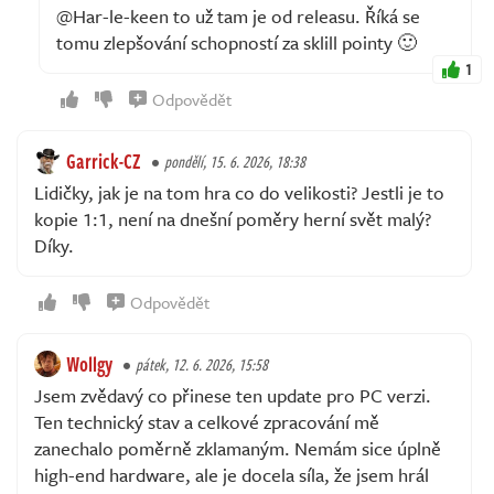
@Har-le-keen to už tam je od releasu. Říká se
tomu zlepšování schopností za sklill pointy 🙂
1
Odpovědět
Garrick-CZ
pondělí, 15. 6. 2026, 18:38
Lidičky, jak je na tom hra co do velikosti? Jestli je to
kopie 1:1, není na dnešní poměry herní svět malý?
Díky.
Odpovědět
Wollgy
pátek, 12. 6. 2026, 15:58
Jsem zvědavý co přinese ten update pro PC verzi.
Ten technický stav a celkové zpracování mě
zanechalo poměrně zklamaným. Nemám sice úplně
high-end hardware, ale je docela síla, že jsem hrál