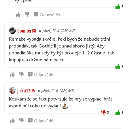
2
Odpovědět
Counter88
pátek, 12. 6. 2026, 6:23
Remake vypadá skvěle, řekl bych že nebude tržní
propadák, tak Gothic II je snad skoro jistý. Aby
dopadla 3ka musely by být prodeje 1+2 úžasné, tak
kupujte a držme nám palce
7
Odpovědět
jirku1205
pátek, 12. 6. 2026, 6:00
Koukám že se fakt potvrzuje že hry se vyplácí hrát
aspoň půl roku od vydání.
2
8
Odpovědět