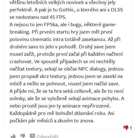
většinu letošních velkých novinek a všechny jely
perfektně. A pak je tu Gothic, u kterého ani s DLSS
se nedostanu nad 45 FPS.
A nejsou to jen FPSka, ale i bugy, některé game-
breaking. Při prvním startu hry jsem měl první
polovinu cinematic intra totálně zasekanou. Až při
druhém savu to jelo v pohodě. Druhý save jsem
musel začít, protože první začal při každém načtení
crashovat. Ve spoustě případech se mi nechtěly
načítat textury, sekají se občas NPC dialogy, jednou
jsem propadl skrz textury, jednou jsem se zasekl na
místě a nešlo se pohnout, musel jsem načíst save.
A přijde mi, že se ta hra seká celkově, ale že to není
snímky, ale že se vyloženě sekají animace pohybu. A
nebo prostě jsou jen ty animace nepřirozené.
Každopádně pro mě bohužel zklamání roku. Asi
počkám pár měsíců a zkusím to znova.
1
Odpovědět