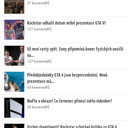
27 komentářů
Rockstar odhalil datum velké prezentace GTA VI
121 komentářů
Už není cesty zpět. Sony připomíná konec fyzických nosičů
na…
127 komentářů
Předobjednávky GTA 6 jsou bezprecedentní. Nová
prezentace má…
50 komentářů
Buďte v obraze! Co červenec přinesl světu videoher?
20 komentářů
Vrchol chamtivosti? Rockstar schytává kritiku za GTA 6