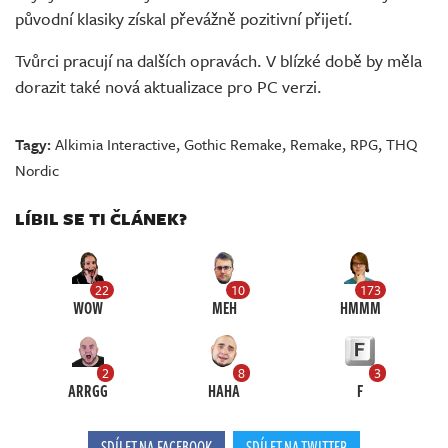
původní klasiky získal převážně pozitivní přijetí.
Tvůrci pracují na dalších opravách. V blízké době by měla
dorazit také nová aktualizace pro PC verzi.
Tagy:
Alkimia Interactive
,
Gothic Remake
,
Remake
,
RPG
,
THQ
Nordic
LÍBIL SE TI ČLÁNEK?
22
10
173
WOW
MEH
HMMM
2
8
3
ARRGG
HAHA
F
SDÍLET NA FACEBOOK
SDÍLET NA TWITTER