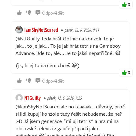
3
Odpovědět
IamShyNotScared
pátek, 12. 6. 2026, 9:11
@NTGuilty Teda hrát Gothic na konzoli, to je
jak... to je jak... To je jak hrát tetris na Gameboy
Advance. Jde to, ale... Je to jaksi nepatřičné. 😅
(jk, hrej to na čem chceš 😀)
3
Odpovědět
NTGuilty
pátek, 12. 6. 2026, 9:25
@IamShyNotScared ale no taaaaak.. důvody, proč
si lidi kupují konzole tady řešit nebudeme, že ne?
:-D Já jsem generace "miluji tetris" a hra mi na
obrovské televizi z gauče připadá jako
nejjednodušší a velice pohodlné řešení :) Btw.