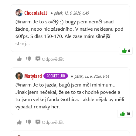
ChocolateJJ
pátek, 12. 6. 2026, 6:49
@narm Je to skvělý :) bugy jsem neměl snad
žádné, nebo nic zásadního. V native neklesnu pod
60fps. S dlss 150-170. Ale zase mám silnější
stroj...
6
Odpovědět
Matylard
ROCKETCLUB
pátek, 12. 6. 2026, 6:54
@narm Je to jazda, bugů jsem měl minimum..
Jinak jsem nečekal, že se to tak hodně povede a
to jsem velkej fanda Gothica. Takhle nějak by měli
vypadat remaky her.
10
Odpovědět