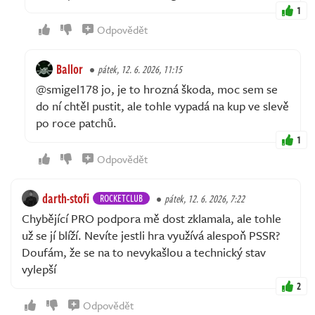
1
Odpovědět
Ballor
pátek, 12. 6. 2026, 11:15
@smigel178 jo, je to hrozná škoda, moc sem se
do ní chtěl pustit, ale tohle vypadá na kup ve slevě
po roce patchů.
1
Odpovědět
darth-stofi
ROCKETCLUB
pátek, 12. 6. 2026, 7:22
Chybějící PRO podpora mě dost zklamala, ale tohle
už se jí blíží. Nevíte jestli hra využívá alespoň PSSR?
Doufám, že se na to nevykašlou a technický stav
vylepší
2
Odpovědět