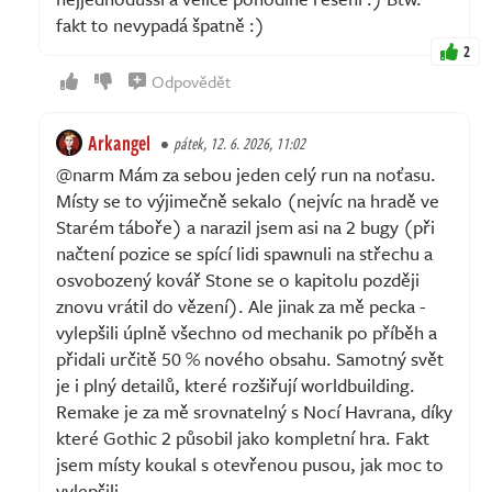
fakt to nevypadá špatně :)
2
Odpovědět
Arkangel
pátek, 12. 6. 2026, 11:02
@narm Mám za sebou jeden celý run na noťasu.
Místy se to výjimečně sekalo (nejvíc na hradě ve
Starém táboře) a narazil jsem asi na 2 bugy (při
načtení pozice se spící lidi spawnuli na střechu a
osvobozený kovář Stone se o kapitolu později
znovu vrátil do vězení). Ale jinak za mě pecka -
vylepšili úplně všechno od mechanik po příběh a
přidali určitě 50 % nového obsahu. Samotný svět
je i plný detailů, které rozšiřují worldbuilding.
Remake je za mě srovnatelný s Nocí Havrana, díky
které Gothic 2 působil jako kompletní hra. Fakt
jsem místy koukal s otevřenou pusou, jak moc to
vylepšili.