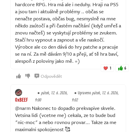
hardcore RPG. Hra má ale i neduhy. Hraji na PS5
a jsou tam i aktuálně problémy .. občas se
nenačte postava, občas bug, nesmyslně na mne
někdo zaútočí a při častém načítání (když umřeš a
znovu načteš) se vyskytují problémy se zvukem.
Stačí hru vypnout a zapnout a vše naskočí.
Výrobce ale co den dává do hry patche a pracuje
se na ní. Za mě dávám 9/10 a přeji, ať tě hra baví,
alespoň z poloviny jako mě. =)
1
6
Odpovědět
pátek, 12. 6. 2026,
Upraveno
pátek, 12. 6. 2026,
0xBEEF
9:00
9:02
@narm Nakonec to dopadlo prekvapive skvele.
Vetsina lidi (vcetne me) cekala, ze to bude bud
"nic-moc" a nebo rovnou provar... Takze za me
maximalni spokojenost 🥰