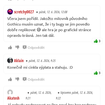
scretchy0027
pátek, 12. 6. 2026, 12:08
Včera jsem pořídil. Jakožto milovník původního
Gothicu musím uznat, že i ty bugy se jim povedlo
dobře replikovat 😅 ale hra je po grafické stránce
opravdu krásná. Jen tak dál.
3
Odpovědět
Aklain
pátek, 12. 6. 2026, 9:25
Konečně mi cinkla výplata a stahuju. :D
3
Odpovědět
pátek, 12. 6. 2026,
Upraveno
pátek, 12. 6. 2026,
Akatosh
9:21
9:22
Já nebudu podporovat na Pro nové hry bez podpory