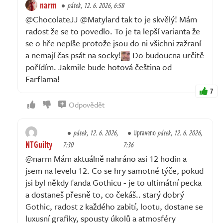
narm
pátek, 12. 6. 2026, 6:58
@ChocolateJJ @Matylard tak to je skvělý! Mám
radost že se to povedlo. To je ta lepší varianta že
se o hře nepíše protože jsou do ni všichni zažraní
a nemají čas psát na socky!
Do budoucna určitě
pořídím. Jakmile bude hotová čeština od
Farflama!
7
Odpovědět
pátek, 12. 6. 2026,
Upraveno
pátek, 12. 6. 2026,
NTGuilty
7:30
7:36
@narm Mám aktuálně nahráno asi 12 hodin a
jsem na levelu 12. Co se hry samotné týče, pokud
jsi byl někdy fanda Gothicu - je to ultimátní pecka
a dostaneš přesně to, co čekáš.. starý dobrý
Gothic, radost z každého zabití, lootu, dostane se
luxusní grafiky, spousty úkolů a atmosféry