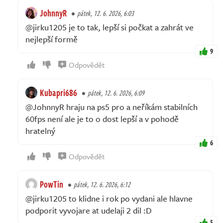
JohnnyR
pátek, 12. 6. 2026, 6:03
@jirku1205 je to tak, lepší si počkat a zahrát ve
nejlepší formě
9
Odpovědět
Kubapri686
pátek, 12. 6. 2026, 6:09
@JohnnyR hraju na ps5 pro a neříkám stabilních
60fps není ale je to o dost lepší a v pohodě
hratelný
6
Odpovědět
PowTin
pátek, 12. 6. 2026, 6:12
@jirku1205 to klidne i rok po vydani ale hlavne
podporit vyvojare at udelaji 2 dil :D
5