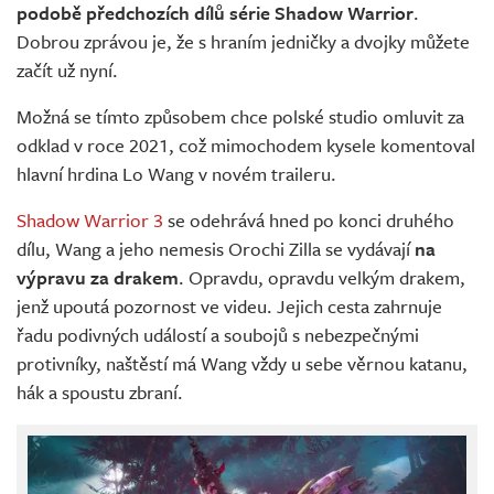
podobě předchozích dílů série Shadow Warrior
.
Dobrou zprávou je, že s hraním jedničky a dvojky můžete
začít už nyní.
Možná se tímto způsobem chce polské studio omluvit za
odklad v roce 2021, což mimochodem kysele komentoval
hlavní hrdina Lo Wang v novém traileru.
Shadow Warrior 3
se odehrává hned po konci druhého
dílu, Wang a jeho nemesis Orochi Zilla se vydávají
na
výpravu za drakem
. Opravdu, opravdu velkým drakem,
jenž upoutá pozornost ve videu. Jejich cesta zahrnuje
řadu podivných událostí a soubojů s nebezpečnými
protivníky, naštěstí má Wang vždy u sebe věrnou katanu,
hák a spoustu zbraní.