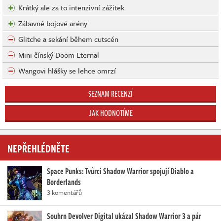
Krátký ale za to intenzivní zážitek
Zábavné bojové arény
Glitche a sekání během cutscén
Mini čínský Doom Eternal
Wangovi hlášky se lehce omrzí
SEZNAM RECENZÍ
JAK HODNOTÍME
NEPŘEHLÉDNĚTE
Space Punks: Tvůrci Shadow Warrior spojují Diablo a
Borderlands
3 komentářů
Souhrn Devolver Digital ukázal Shadow Warrior 3 a pár