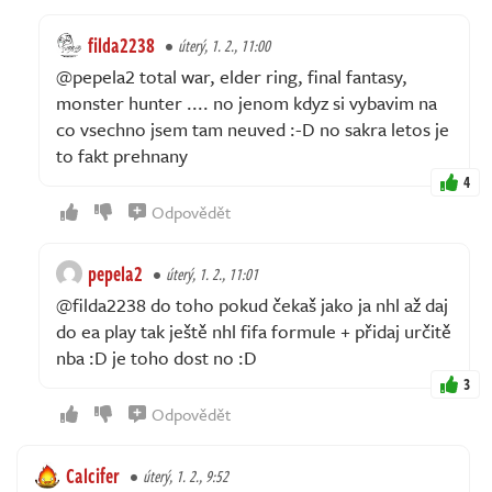
filda2238
úterý, 1. 2., 11:00
@pepela2 total war, elder ring, final fantasy,
monster hunter .... no jenom kdyz si vybavim na
co vsechno jsem tam neuved :-D no sakra letos je
to fakt prehnany
4
Odpovědět
pepela2
úterý, 1. 2., 11:01
@filda2238 do toho pokud čekaš jako ja nhl až daj
do ea play tak ještě nhl fifa formule + přidaj určitě
nba :D je toho dost no :D
3
Odpovědět
Calcifer
úterý, 1. 2., 9:52