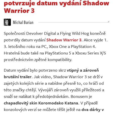
potvrzuje datum vydání Shadow
Živě
Warrior 3
Michal Burian
Společnosti Devolver Digital a Flying Wild Hog konečně
potvrdily datum vydání
Shadow Warrior 3
. Akce vyjde 1.
3. letošního roku na PC, Xbox One a PlayStation 4.
Hratelná bude také na PlayStationu 5 a Xboxu Series X/S
prostřednictvím zpětné kompatibility.
Datum vydání bylo potvrzeno skrz
vtipný a zároveň
brutální trailer
. Jak vidno, Shadow Warrior 3 se drží v
zajetých kolejích série a nabídne přesně to, co hráči od
této značky chtějí. Vývojáři zároveň využili příležitosti a
snaží se nalákat k předobjednávkám. Bonusem je
chapadlovitý skin Koromodako Katana
. V případě
konzolových verzí se můžete těšit ještě na
dva dárky v