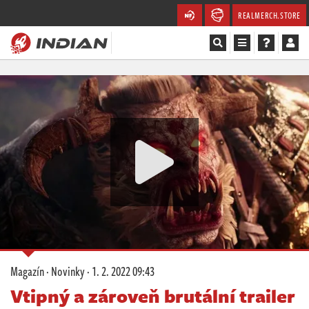
REALMERCH.STORE
Magazín
Recenze
Videa
Soutěže
Databáze
Komunita
Magazín
·
Novinky
·
1. 2. 2022 09:43
Redakce
Vtipný a zároveň brutální trailer