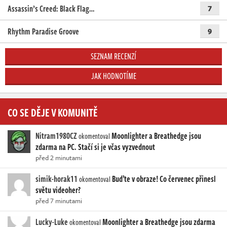
Assassin’s Creed: Black Flag…
7
Rhythm Paradise Groove
9
SEZNAM RECENZÍ
JAK HODNOTÍME
CO SE DĚJE V KOMUNITĚ
Nitram1980CZ
Moonlighter a Breathedge jsou
okomentoval
zdarma na PC. Stačí si je včas vyzvednout
před 2 minutami
simik-horak11
Buďte v obraze! Co červenec přinesl
okomentoval
světu videoher?
před 7 minutami
Lucky-Luke
Moonlighter a Breathedge jsou zdarma
okomentoval