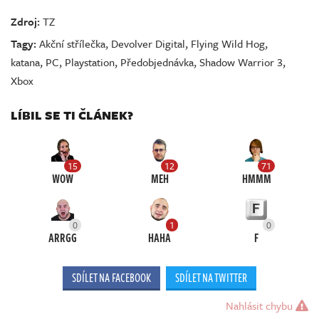
Zdroj:
TZ
Tagy:
Akční střílečka
,
Devolver Digital
,
Flying Wild Hog
,
katana
,
PC
,
Playstation
,
Předobjednávka
,
Shadow Warrior 3
,
Xbox
LÍBIL SE TI ČLÁNEK?
15
12
71
WOW
MEH
HMMM
0
1
0
ARRGG
HAHA
F
SDÍLET NA FACEBOOK
SDÍLET NA TWITTER
Nahlásit chybu