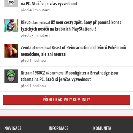
na PC. Stačí si je včas vyzvednout
před 40 minutami
Rikuo
Už není cesty zpět. Sony připomíná konec
okomentoval
fyzických nosičů na krabicích PlayStationu 5
před 57 minutami
Zemla
Beast of Reincarnation od tvůrců Pokémonů
okomentoval
nenadchne, ale ani neurazí
před 1 hodinou
Nitram1980CZ
Moonlighter a Breathedge jsou
okomentoval
zdarma na PC. Stačí si je včas vyzvednout
před 1 hodinou
PŘEHLED AKTIVITY KOMUNITY
NAVIGACE
INFORMACE
KOMUNITA