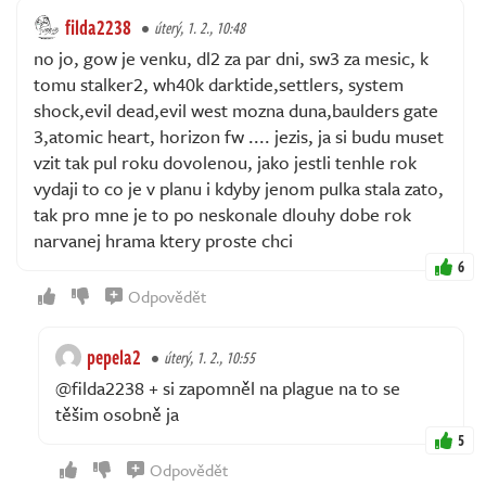
filda2238
úterý, 1. 2., 10:48
no jo, gow je venku, dl2 za par dni, sw3 za mesic, k
tomu stalker2, wh40k darktide,settlers, system
shock,evil dead,evil west mozna duna,baulders gate
3,atomic heart, horizon fw .... jezis, ja si budu muset
vzit tak pul roku dovolenou, jako jestli tenhle rok
vydaji to co je v planu i kdyby jenom pulka stala zato,
tak pro mne je to po neskonale dlouhy dobe rok
narvanej hrama ktery proste chci
6
Odpovědět
pepela2
úterý, 1. 2., 10:55
@filda2238 + si zapomněl na plague na to se
těšim osobně ja
5
Odpovědět