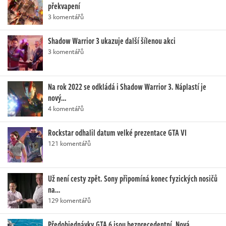
překvapení
3 komentářů
Shadow Warrior 3 ukazuje další šílenou akci
3 komentářů
Na rok 2022 se odkládá i Shadow Warrior 3. Náplastí je
nový…
4 komentářů
Rockstar odhalil datum velké prezentace GTA VI
121 komentářů
Už není cesty zpět. Sony připomíná konec fyzických nosičů
na…
129 komentářů
Předobjednávky GTA 6 jsou bezprecedentní. Nová