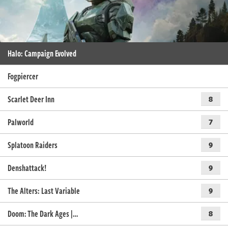
Halo: Campaign Evolved
Fogpiercer
Scarlet Deer Inn
8
Palworld
7
Splatoon Raiders
9
Denshattack!
9
The Alters: Last Variable
9
Doom: The Dark Ages |…
8