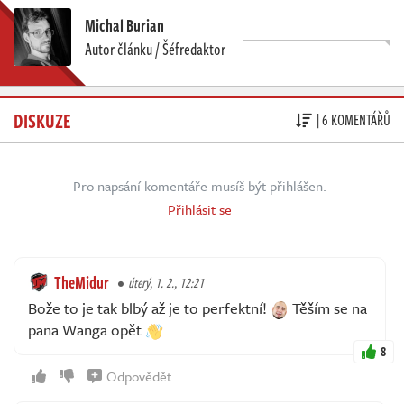
Michal Burian
Autor článku / Šéfredaktor
DISKUZE
| 6 KOMENTÁŘŮ
Pro napsání komentáře musíš být přihlášen.
Přihlásit se
TheMidur
úterý, 1. 2., 12:21
Bože to je tak blbý až je to perfektní!
Těším se na
pana Wanga opět
8
Odpovědět