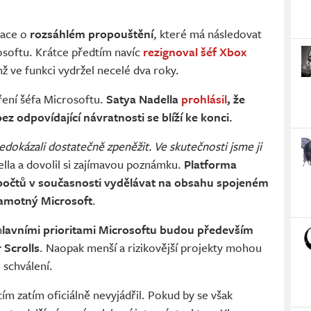
lace o
rozsáhlém propouštění
, které má následovat
osoftu. Krátce předtím navíc
rezignoval šéf Xbox
enž ve funkci vydržel necelé dva roky.
ření šéfa Microsoftu.
Satya Nadella
prohlásil
, že
z odpovídající návratnosti se blíží ke konci.
edokázali dostatečně zpeněžit. Ve skutečnosti jsme ji
lla a dovolil si zajímavou poznámku.
Platforma
počtů v současnosti vydělávat na obsahu spojeném
samotný Microsoft
.
h
lavními prioritami Microsoftu budou především
 Scrolls
. Naopak menší a rizikovější projekty mohou
 schválení.
ím zatím oficiálně nevyjádřil. Pokud by se však