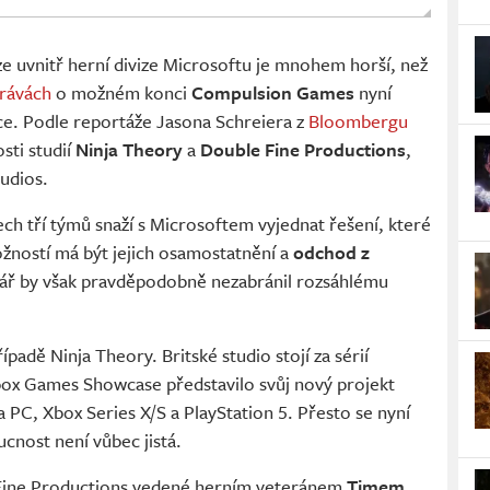
ize uvnitř herní divize Microsoftu je mnohem horší, než
rávách
o možném konci
Compulsion Games
nyní
ace. Podle reportáže Jasona Schreiera z
Bloombergu
sti studií
Ninja Theory
a
Double Fine Productions
,
udios.
ch tří týmů snaží s Microsoftem vyjednat řešení, které
ožností má být jejich osamostatnění a
odchod z
nář by však pravděpodobně nezabránil rozsáhlému
padě Ninja Theory. Britské studio stojí za sérií
box Games Showcase představilo svůj nový projekt
 na PC, Xbox Series X/S a PlayStation 5. Přesto se nyní
cnost není vůbec jistá.
Fine Productions vedené herním veteránem
Timem