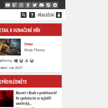
PŘIHLÁŠENÍ
ETAIL K OZNAČENÉ HŘE
Senua
Ninja Theory
latformy:
dání: rok 2027
EPŘEHLÉDNĚTE
Marvel's Blade v problémech?
Ke spekulacím se vyjádřil
umělecký…