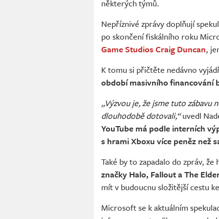
některých týmů.
Nepříznivé zprávy doplňují speku
po skončení fiskálního roku Micr
Game Studios Craig Duncan
, j
K tomu si přičtěte nedávno vyjád
období masivního financování be
„Výzvou je, že jsme tuto zábavu n
dlouhodobě dotovali,“
uvedl Nade
YouTube má podle interních vý
s hrami Xboxu více peněz než 
Také by to zapadalo do zpráv, že 
značky Halo, Fallout a The Elder
mít v budoucnu složitější cestu ke
Microsoft se k aktuálním spekulac