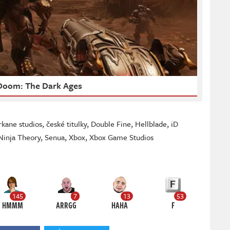
Doom: The Dark Ages
rkane studios
,
české titulky
,
Double Fine
,
Hellblade
,
iD
Ninja Theory
,
Senua
,
Xbox
,
Xbox Game Studios
145
7
13
53
HMMM
ARRGG
HAHA
F