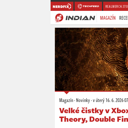
REALMERCH.STO
MAGAZÍN
RECE
Magazín
·
Novinky
·
v úterý
16. 6. 2026 0
Velké čistky v Xbo
Theory, Double Fin