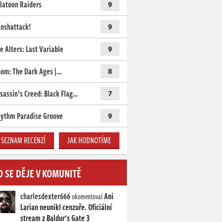
latoon Raiders
9
nshattack!
9
e Alters: Last Variable
9
om: The Dark Ages |…
8
sassin’s Creed: Black Flag…
7
ythm Paradise Groove
9
SEZNAM RECENZÍ
JAK HODNOTÍME
O SE DĚJE V KOMUNITĚ
charlesdexter666
Ani
okomentoval
Larian neunikl cenzuře. Oficiální
stream z Baldur's Gate 3