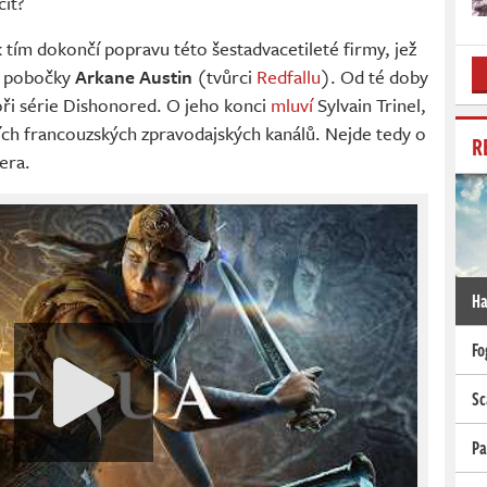
it?
k tím dokončí popravu této šestadvacetileté firmy, jež
m pobočky
Arkane Austin
(tvůrci
Redfallu
). Od té doby
oři série Dishonored. O jeho konci
mluví
Sylvain Trinel,
ch francouzských zpravodajských kanálů. Nejde tedy o
R
era.
Ha
Fo
Sc
Pa