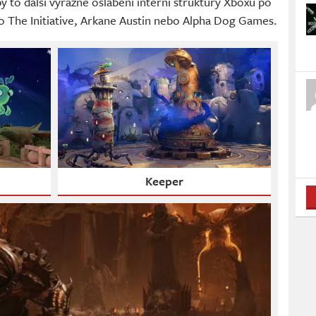
 to další výrazné oslabení interní struktury Xboxu po
ko The Initiative, Arkane Austin nebo Alpha Dog Games.
Keeper