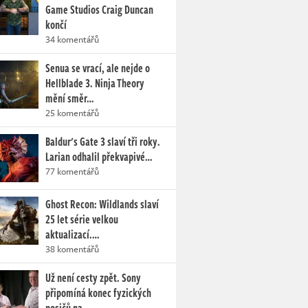
Game Studios Craig Duncan
končí
34 komentářů
Senua se vrací, ale nejde o
Hellblade 3. Ninja Theory
mění směr…
25 komentářů
Baldur's Gate 3 slaví tři roky.
Larian odhalil překvapivé…
77 komentářů
Ghost Recon: Wildlands slaví
25 let série velkou
aktualizací.…
38 komentářů
Už není cesty zpět. Sony
připomíná konec fyzických