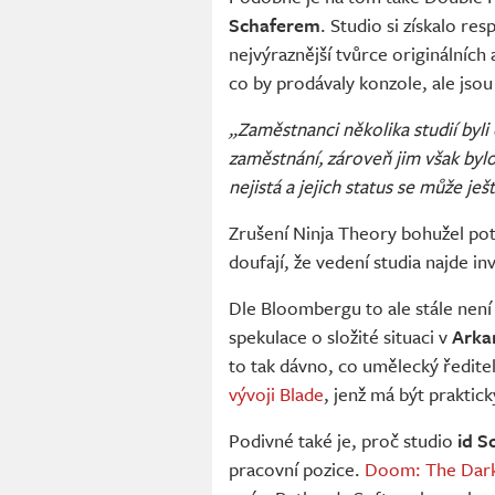
Schaferem
. Studio si získalo re
nejvýraznější tvůrce originálních
co by prodávaly konzole, ale jsou
„Zaměstnanci několika studií byli 
zaměstnání, zároveň jim však bylo
nejistá a jejich status se může ješ
Zrušení Ninja Theory bohužel pot
doufají, že vedení studia najde i
Dle Bloombergu to ale stále není 
spekulace o složité situaci v
Arka
to tak dávno, co umělecký ředite
vývoji Blade
, jenž má být praktic
Podivné také je, proč studio
id S
pracovní pozice.
Doom: The Dar