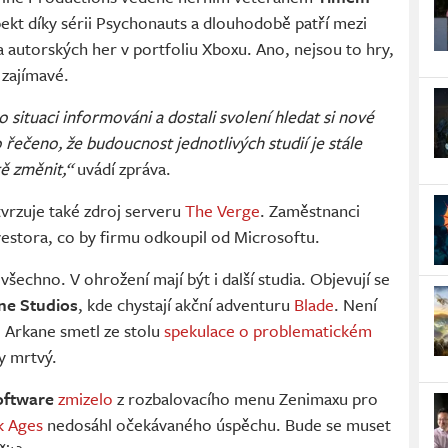
spekt díky sérii Psychonauts a dlouhodobě patří mezi
 a autorských her v portfoliu Xboxu. Ano, nejsou to hry,
 zajímavé.
o situaci informováni a dostali svolení hledat si nové
 řečeno, že budoucnost jednotlivých studií je stále
tě změnit,“
uvádí zpráva.
vrzuje také zdroj serveru
The Verge
. Zaměstnanci
nvestora, co by firmu odkoupil od Microsoftu.
všechno. V ohrožení mají být i další studia. Objevují se
ne Studios
, kde chystají akční adventuru
Blade
. Není
l Arkane smetl ze stolu
spekulace o problematickém
ky mrtvý.
oftware
zmizelo
z rozbalovacího menu Zenimaxu pro
k Ages
nedosáhl očekávaného úspěchu. Bude se muset