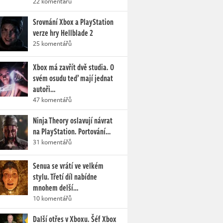
22 komentářů
Srovnání Xbox a PlayStation
verze hry Hellblade 2
25 komentářů
Xbox má zavřít dvě studia. O
svém osudu teď mají jednat
autoři…
47 komentářů
Ninja Theory oslavují návrat
na PlayStation. Portování…
31 komentářů
Senua se vrátí ve velkém
stylu. Třetí díl nabídne
mnohem delší…
10 komentářů
Další otřes v Xboxu. Šéf Xbox