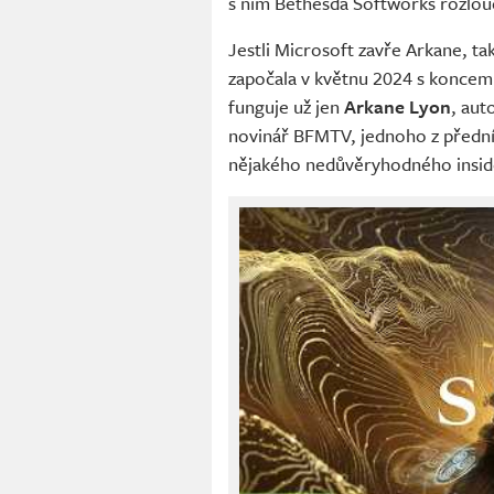
s ním Bethesda Softworks rozlouč
Jestli Microsoft zavře Arkane, ta
započala v květnu 2024 s konce
funguje už jen
Arkane Lyon
, aut
novinář BFMTV, jednoho z přední
nějakého nedůvěryhodného insid