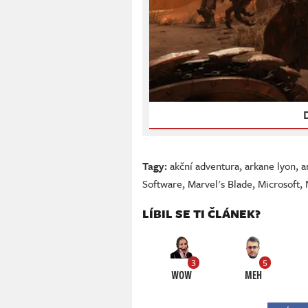
Tagy:
akční adventura
,
arkane lyon
,
a
Software
,
Marvel's Blade
,
Microsoft
,
LÍBIL SE TI ČLÁNEK?
3
5
WOW
MEH