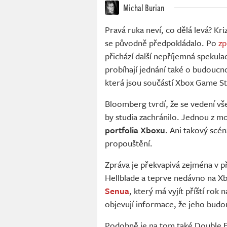
Michal Burian
Pravá ruka neví, co dělá levá? Kr
se původně předpokládalo. Po
zp
přichází další nepříjemná spekul
probíhají jednání také o budoucno
která jsou součástí Xbox Game St
Bloomberg tvrdí, že se vedení vše
by studia zachránilo. Jednou z m
portfolia Xboxu
. Ani takový scé
propouštění.
Zpráva je překvapivá zejména v pří
Hellblade a teprve nedávno na X
Senua
, který má vyjít příští rok
objevují informace, že jeho budou
Podobně je na tom také Double 