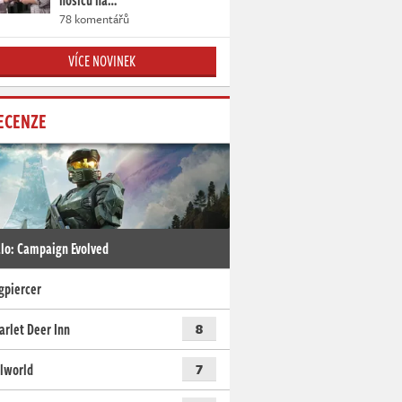
nosičů na…
78 komentářů
VÍCE NOVINEK
ECENZE
lo: Campaign Evolved
gpiercer
arlet Deer Inn
8
lworld
7