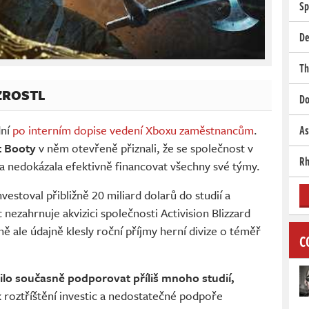
Sp
De
Th
ZROSTL
Do
dní
po interním dopise vedení Xboxu zaměstnancům
.
As
t Booty
v něm otevřeně přiznali, že se společnost v
Rh
a a nedokázala efektivně financovat všechny své týmy.
vestoval přibližně 20 miliard dolarů do studií a
 nezahrnuje akvizici společnosti Activision Blizzard
ně ale údajně klesly roční příjmy herní divize o téměř
C
žilo současně podporovat příliš mnoho studií,
k roztříštění investic a nedostatečné podpoře