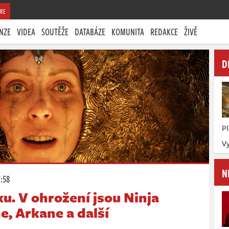
RE
NZE
VIDEA
SOUTĚŽE
DATABÁZE
KOMUNITA
REDAKCE
ŽIVĚ
D
P
Vy
N
7:58
xu. V ohrožení jsou Ninja
e, Arkane a další