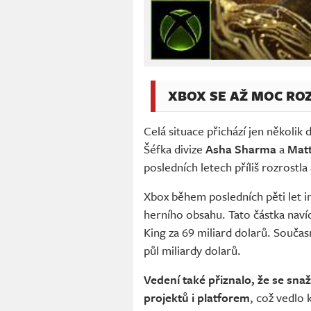
XBOX SE AŽ MOC RO
Celá situace přichází jen několik 
Šéfka divize
Asha Sharma
a
Mat
posledních letech příliš rozrostl
Xbox během posledních pěti let in
herního obsahu. Tato částka navíc
King za 69 miliard dolarů. Součas
půl miliardy dolarů.
Vedení také přiznalo, že se sna
projektů i platforem
, což vedlo 