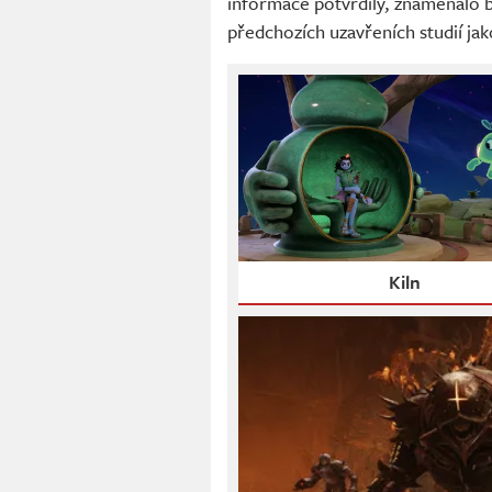
informace potvrdily, znamenalo by
předchozích uzavřeních studií ja
Kiln