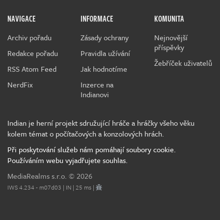
NAVIGACE
INFORMACE
KOMUNITA
Archiv pořadu
Zásady ochrany
Nejnovější
příspěvky
Redakce pořadu
Pravidla užívání
Žebříček uživatelů
RSS Atom Feed
Jak hodnotíme
NerdFix
Inzerce na
Indianovi
Indian je herní projekt sdružující hráče a hráčky všeho věku
kolem témat o počítačových a konzolových hrách.
Při poskytování služeb nám pomáhají soubory cookie.
Používáním webu vyjadřujete souhlas.
MediaRealms s.r.o.
© 2026
IWS 4.234 - m07d03 | IN | 25 ms |