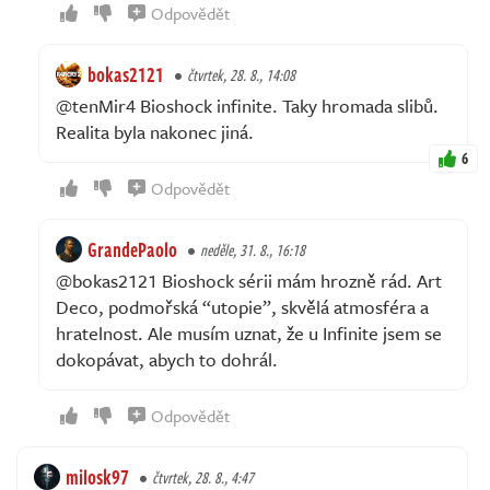
Odpovědět
bokas2121
čtvrtek, 28. 8., 14:08
@tenMir4 Bioshock infinite. Taky hromada slibů.
Realita byla nakonec jiná.
6
Odpovědět
GrandePaolo
neděle, 31. 8., 16:18
@bokas2121 Bioshock sérii mám hrozně rád. Art
Deco, podmořská “utopie”, skvělá atmosféra a
hratelnost. Ale musím uznat, že u Infinite jsem se
dokopávat, abych to dohrál.
Odpovědět
milosk97
čtvrtek, 28. 8., 4:47