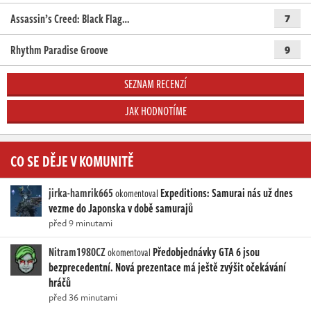
Assassin’s Creed: Black Flag…
7
Rhythm Paradise Groove
9
SEZNAM RECENZÍ
JAK HODNOTÍME
CO SE DĚJE V KOMUNITĚ
jirka-hamrik665
Expeditions: Samurai nás už dnes
okomentoval
vezme do Japonska v době samurajů
před 9 minutami
Nitram1980CZ
Předobjednávky GTA 6 jsou
okomentoval
bezprecedentní. Nová prezentace má ještě zvýšit očekávání
hráčů
před 36 minutami