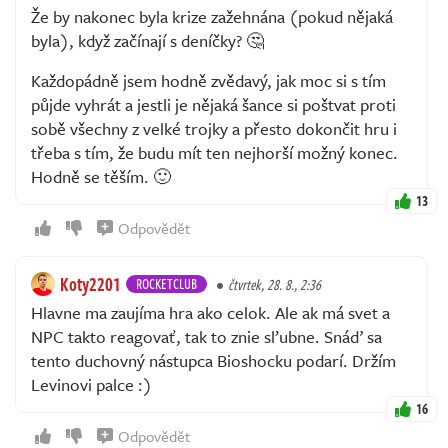
Že by nakonec byla krize zažehnána (pokud nějaká
byla), když začínají s deníčky? 🤔
Každopádně jsem hodně zvědavý, jak moc si s tím
půjde vyhrát a jestli je nějaká šance si poštvat proti
sobě všechny z velké trojky a přesto dokončit hru i
třeba s tím, že budu mít ten nejhorší možný konec.
Hodně se těším. 🙂
13
Odpovědět
Koty2201
ROCKETCLUB
čtvrtek, 28. 8., 2:36
Hlavne ma zaujíma hra ako celok. Ale ak má svet a
NPC takto reagovať, tak to znie sľubne. Snáď sa
tento duchovný nástupca Bioshocku podarí. Držím
Levinovi palce :)
16
Odpovědět