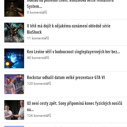
Odklad na poslední chvíli. Konzolová verze remasteru
System…
0 komentářů
V létě má dojít k nějakému oznámení ohledně série
BioShock
11 komentářů
Ken Levine věří v budoucnost singleplayerových her bez…
40 komentářů
Rockstar odhalil datum velké prezentace GTA VI
120 komentářů
Už není cesty zpět. Sony připomíná konec fyzických nosičů
na…
126 komentářů