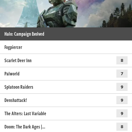
Halo: Campaign Evolved
Fogpiercer
Scarlet Deer Inn
8
Palworld
7
Splatoon Raiders
9
Denshattack!
9
The Alters: Last Variable
9
Doom: The Dark Ages |…
8