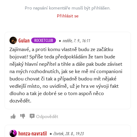
Pro napsání komentáře musíš být přihlášen.
Přihlásit se
Gulan
ROCKETCLUB
neděle, 7. 9., 16:11
Zajímavé, a proti komu vlastně budu ze začátku
bojovat? Spříše teda předpokládám že tam bude
nějaký hlavní nepřítel a tihle a dále pak bude záviset
na mých rozhodnutích, jak se ke mě mí companioni
budou chovat či tak a případně budou mít nějaké
vedlejší místo, no uvidímě, už je hra ve vývoji fakt
dlouho a tak je dobré se o tom aspoň něco
dozvědět.
Odpovědět
honza-navratil
čtvrtek, 28. 8., 19:23