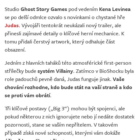
Živě
Studio
Ghost Story Games
pod vedením
Kena Levinea
se po delší odmlce ozvalo s novinkami o chystané hře
Judas
. Vývojáři tentokrát neukázali nový trailer, ale
přinesli zajímavé detaily o klíčové herní mechanice. K
tomu přidali čerstvý artwork, který odhaluje část
obsazení.
Jedním z hlavních taháků této atmosférické first-person
střílečky bude
systém Villainy
. Zatímco v BioShocku byla
role padouchů pevně daná, Judas funguje jinak.
Vaše
chování rozhodne, kdo bude stát na vaší straně a kdo
se proti vám obrátí
.
Tři klíčové postavy („Big 3“) mohou být spojenci, ale
pokud některou z nich ignorujete nebo jí nedáte dostatek
pozornosti, stane se vaším nepřítelem. V takovém
případě získá nové schopnosti, kterými vám dokáže