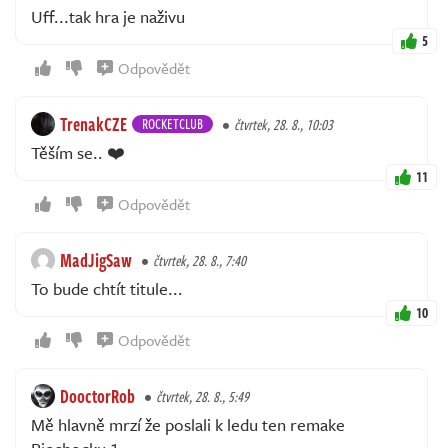
Uff...tak hra je naživu
5
Odpovědět
TrenakCZE
ROCKETCLUB
čtvrtek, 28. 8., 10:03
Těším se.. ❤️
11
Odpovědět
MadJigSaw
čtvrtek, 28. 8., 7:40
To bude chtít titule...
10
Odpovědět
DooctorRob
čtvrtek, 28. 8., 5:49
Mě hlavně mrzí že poslali k ledu ten remake