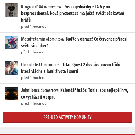
Kingroad144
Předobjednávky GTA 6 jsou
okomentoval
bezprecedentní. Nová prezentace má ještě zvýšit očekávání
hráčů
před 1 hodinou
Metalfetamin
Buďte v obraze! Co červenec přinesl
okomentoval
světu videoher?
před 1 hodinou
ChocolateJJ
Titan Quest 2 dostává novou třídu,
okomentoval
která vládne silami života i smrti
před 1 hodinou
JohnHonza
Kalendář hráče: Tohle jsou nejlepší hry,
okomentoval
co vycházejí v srpnu
před 1 hodinou
PŘEHLED AKTIVITY KOMUNITY