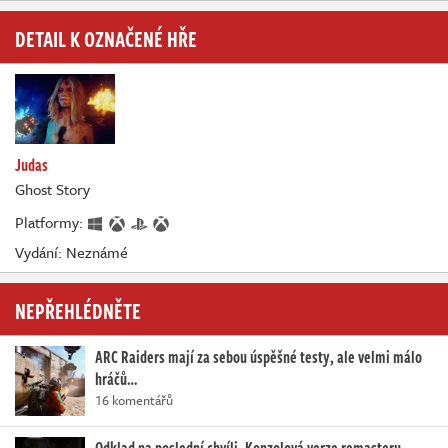
DETAIL K OZNAČENÉ HŘE
Judas
Ghost Story
Platformy:
Vydání: Neznámé
NEPŘEHLÉDNĚTE
ARC Raiders mají za sebou úspěšné testy, ale velmi málo
hráčů…
16 komentářů