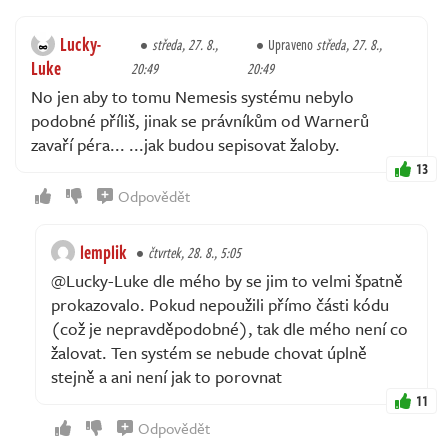
Lucky-
středa, 27. 8.,
Upraveno
středa, 27. 8.,
Luke
20:49
20:49
No jen aby to tomu Nemesis systému nebylo
podobné příliš, jinak se právníkům od Warnerů
zavaří péra... ...jak budou sepisovat žaloby.
13
Odpovědět
lemplik
čtvrtek, 28. 8., 5:05
@Lucky-Luke dle mého by se jim to velmi špatně
prokazovalo. Pokud nepoužili přímo části kódu
(což je nepravděpodobné), tak dle mého není co
žalovat. Ten systém se nebude chovat úplně
stejně a ani není jak to porovnat
11
Odpovědět