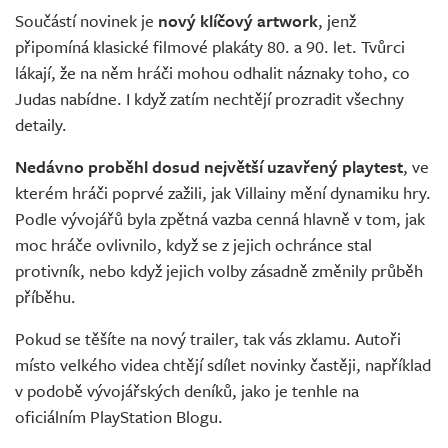
Součástí novinek je
nový klíčový artwork
, jenž
připomíná klasické filmové plakáty 80. a 90. let. Tvůrci
lákají, že na něm hráči mohou odhalit náznaky toho, co
Judas nabídne. I když zatím nechtějí prozradit všechny
detaily.
Nedávno proběhl dosud největší uzavřený playtest
, ve
kterém hráči poprvé zažili, jak Villainy mění dynamiku hry.
Podle vývojářů byla zpětná vazba cenná hlavně v tom, jak
moc hráče ovlivnilo, když se z jejich ochránce stal
protivník, nebo když jejich volby zásadně změnily průběh
příběhu.
Pokud se těšíte na nový trailer, tak vás zklamu. Autoři
místo velkého videa chtějí sdílet novinky častěji, například
v podobě vývojářských deníků, jako je tenhle na
oficiálním PlayStation Blogu.