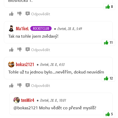
Bioshocku 1.
8
Odpovědět
Ma1keL
ROCKETCLUB
čtvrtek, 28. 8., 5:49
Tak na tohle jsem zvědavý!
11
Odpovědět
bokas2121
čtvrtek, 28. 8., 4:53
Tohle už tu jednou bylo…nevěřím, dokud neuvidím
12
Odpovědět
tenMir4
čtvrtek, 28. 8., 10:01
@bokas2121 Mohu vědět co přesně myslíš?
5