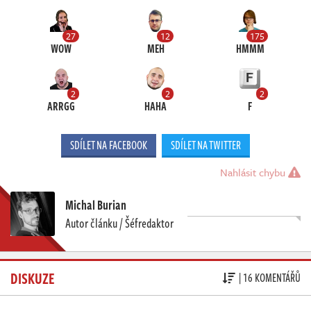
27
12
175
WOW
MEH
HMMM
2
2
2
ARRGG
HAHA
F
SDÍLET NA FACEBOOK
SDÍLET NA TWITTER
Nahlásit chybu
Michal Burian
Autor článku / Šéfredaktor
DISKUZE
| 16 KOMENTÁŘŮ