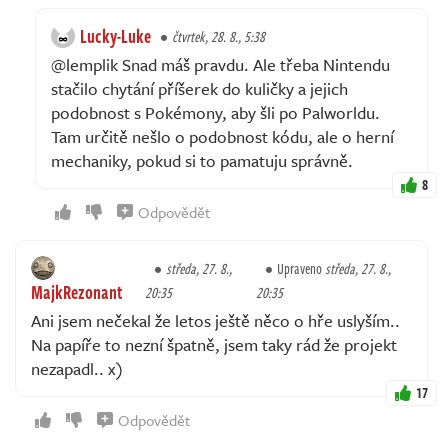
Lucky-Luke
čtvrtek, 28. 8., 5:38
@lemplik Snad máš pravdu. Ale třeba Nintendu
stačilo chytání příšerek do kuličky a jejich
podobnost s Pokémony, aby šli po Palworldu.
Tam určitě nešlo o podobnost kódu, ale o herní
mechaniky, pokud si to pamatuju správně.
8
Odpovědět
středa, 27. 8.,
Upraveno
středa, 27. 8.,
MajkRezonant
20:35
20:35
Ani jsem nečekal že letos ještě něco o hře uslyším..
Na papíře to nezní špatně, jsem taky rád že projekt
nezapadl.. x)
17
Odpovědět