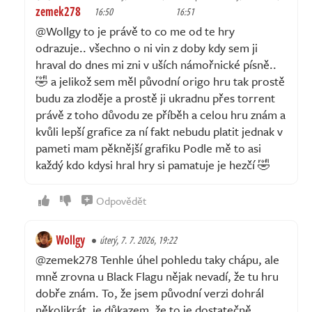
zemek278
16:50
16:51
@Wollgy to je právě to co me od te hry
odrazuje.. všechno o ni vin z doby kdy sem ji
hraval do dnes mi zni v uších námořnické písně..
🤣 a jelikož sem měl původní origo hru tak prostě
budu za zloděje a prostě ji ukradnu přes torrent
právě z toho důvodu ze příběh a celou hru znám a
kvůli lepší grafice za ní fakt nebudu platit jednak v
pameti mam pěknější grafiku Podle mě to asi
každý kdo kdysi hral hry si pamatuje je hezčí 🤣
Odpovědět
Wollgy
úterý, 7. 7. 2026, 19:22
@zemek278 Tenhle úhel pohledu taky chápu, ale
mně zrovna u Black Flagu nějak nevadí, že tu hru
dobře znám. To, že jsem původní verzi dohrál
několikrát, je důkazem, že to je dostatečně