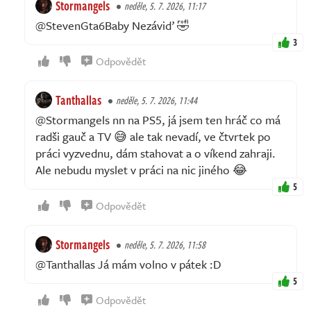
Stormangels
neděle, 5. 7. 2026, 11:17
@StevenGta6Baby Nezáviď 🤣
3
Odpovědět
Tanthallas
neděle, 5. 7. 2026, 11:44
@Stormangels nn na PS5, já jsem ten hráč co má
radši gauč a TV 😅 ale tak nevadí, ve čtvrtek po
práci vyzvednu, dám stahovat a o víkend zahraji.
Ale nebudu myslet v práci na nic jiného 😂
5
Odpovědět
Stormangels
neděle, 5. 7. 2026, 11:58
@Tanthallas Já mám volno v pátek :D
5
Odpovědět