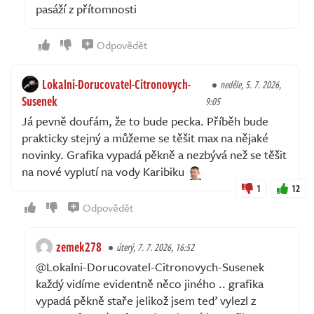
pasáží z přítomnosti
Odpovědět
Lokalni-Dorucovatel-Citronovych-
neděle, 5. 7. 2026,
Susenek
9:05
Já pevně doufám, že to bude pecka. Příběh bude
prakticky stejný a můžeme se těšit max na nějaké
novinky. Grafika vypadá pěkně a nezbývá než se těšit
na nové vyplutí na vody Karibiku
1
12
Odpovědět
zemek278
úterý, 7. 7. 2026, 16:52
@Lokalni-Dorucovatel-Citronovych-Susenek
každý vidíme evidentně něco jiného .. grafika
vypadá pěkně staře jelikož jsem teď vylezl z