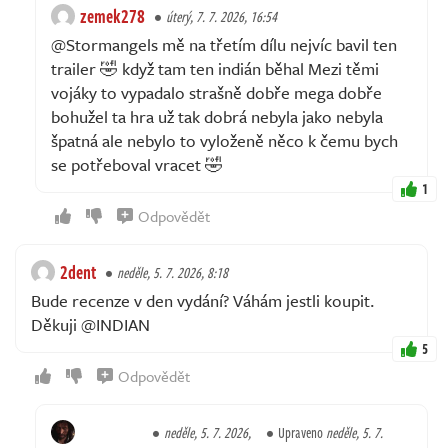
zemek278
úterý, 7. 7. 2026, 16:54
@Stormangels mě na třetím dílu nejvíc bavil ten
trailer 🤣 když tam ten indián běhal Mezi těmi
vojáky to vypadalo strašně dobře mega dobře
bohužel ta hra už tak dobrá nebyla jako nebyla
špatná ale nebylo to vyloženě něco k čemu bych
se potřeboval vracet 🤣
1
Odpovědět
2dent
neděle, 5. 7. 2026, 8:18
Bude recenze v den vydání? Váhám jestli koupit.
Děkuji @INDIAN
5
Odpovědět
neděle, 5. 7. 2026,
Upraveno
neděle, 5. 7.