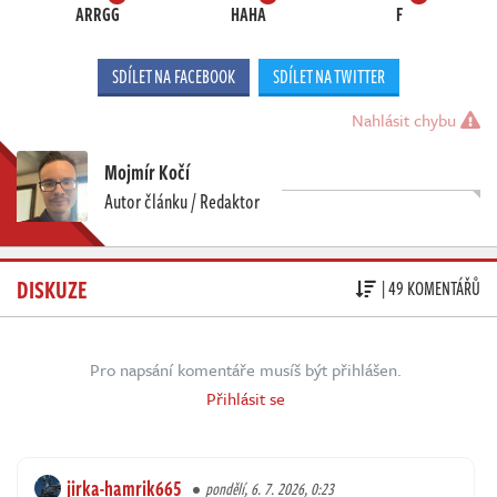
ARRGG
HAHA
F
SDÍLET NA FACEBOOK
SDÍLET NA TWITTER
Nahlásit chybu
Mojmír Kočí
Autor článku / Redaktor
DISKUZE
| 49 KOMENTÁŘŮ
Pro napsání komentáře musíš být přihlášen.
Přihlásit se
jirka-hamrik665
pondělí, 6. 7. 2026, 0:23