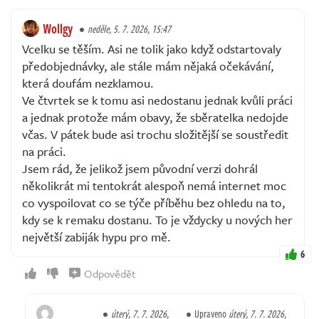
Wollgy
neděle, 5. 7. 2026, 15:47
Vcelku se těším. Asi ne tolik jako když odstartovaly
předobjednávky, ale stále mám nějaká očekávání,
která doufám nezklamou.
Ve čtvrtek se k tomu asi nedostanu jednak kvůli práci
a jednak protože mám obavy, že sběratelka nedojde
včas. V pátek bude asi trochu složitější se soustředit
na práci.
Jsem rád, že jelikož jsem původní verzi dohrál
několikrát mi tentokrát alespoň nemá internet moc
co vyspoilovat co se týče příběhu bez ohledu na to,
kdy se k remaku dostanu. To je vždycky u nových her
největší zabiják hypu pro mě.
6
Odpovědět
úterý, 7. 7. 2026,
Upraveno
úterý, 7. 7. 2026,