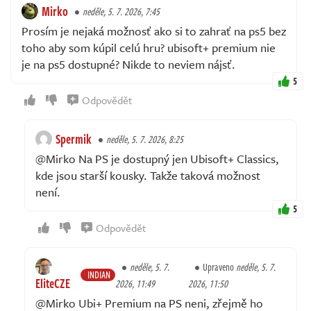
Mirko
neděle, 5. 7. 2026, 7:45
Prosím je nejaká možnosť ako si to zahrať na ps5 bez
toho aby som kúpil celú hru? ubisoft+ premium nie
je na ps5 dostupné? Nikde to neviem nájsť.
5
Odpovědět
Spermik
neděle, 5. 7. 2026, 8:25
@Mirko Na PS je dostupný jen Ubisoft+ Classics,
kde jsou starší kousky. Takže taková možnost
není.
5
Odpovědět
neděle, 5. 7.
Upraveno
neděle, 5. 7.
INDIAN
EliteCZE
2026, 11:49
2026, 11:50
@Mirko Ubi+ Premium na PS neni, zřejmě ho