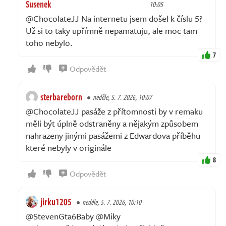
Susenek
10:05
@ChocolateJJ Na internetu jsem došel k číslu 5?
Už si to taky upřímně nepamatuju, ale moc tam
toho nebylo.
7
Odpovědět
sterbareborn
neděle, 5. 7. 2026, 10:07
@ChocolateJJ pasáže z přítomnosti by v remaku
měli být úplně odstraněny a nějakým způsobem
nahrazeny jinými pasážemi z Edwardova příběhu
které nebyly v originále
8
Odpovědět
jirku1205
neděle, 5. 7. 2026, 10:10
@StevenGta6Baby @Miky