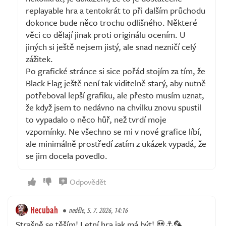
replayable hra a tentokrát to při dalším průchodu
dokonce bude něco trochu odlišného. Některé
věci co dělají jinak proti originálu ocením. U
jiných si ještě nejsem jistý, ale snad nezničí celý
zážitek.
Po grafické stránce si sice pořád stojím za tím, že
Black Flag ještě není tak viditelně starý, aby nutně
potřeboval lepší grafiku, ale přesto musím uznat,
že když jsem to nedávno na chvilku znovu spustil
to vypadalo o něco hůř, než tvrdí moje
vzpomínky. Ne všechno se mi v nové grafice líbí,
ale minimálně prostředí zatím z ukázek vypadá, že
se jim docela povedlo.
Odpovědět
Hecubah
neděle, 5. 7. 2026, 14:16
Strašně se těším! Letní hra jak má být! 💀⚓🦜