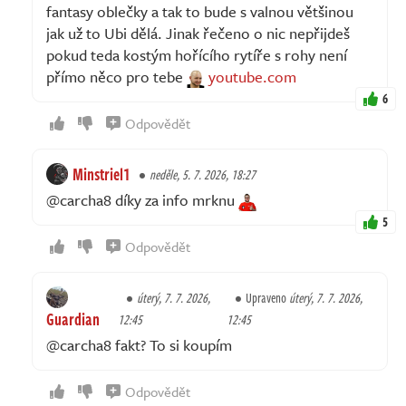
fantasy oblečky a tak to bude s valnou většinou
jak už to Ubi dělá. Jinak řečeno o nic nepřijdeš
pokud teda kostým hořícího rytíře s rohy není
přímo něco pro tebe
youtube.com
6
Odpovědět
Minstriel1
neděle, 5. 7. 2026, 18:27
@carcha8 díky za info mrknu
5
Odpovědět
úterý, 7. 7. 2026,
Upraveno
úterý, 7. 7. 2026,
Guardian
12:45
12:45
@carcha8 fakt? To si koupím
Odpovědět