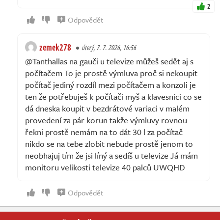
2
Odpovědět
zemek278
úterý, 7. 7. 2026, 16:56
@Tanthallas na gauči u televize můžeš sedět aj s
počítačem To je prostě výmluva proč si nekoupit
počítač jediný rozdíl mezi počítačem a konzoli je
ten že potřebuješ k počítači myš a klavesnici co se
dá dneska koupit v bezdrátové variaci v malém
provedení za pár korun takže výmluvy rovnou
řekni prostě nemám na to dát 30 l za počítač
nikdo se na tebe zlobit nebude prostě jenom to
neobhajuj tím že jsi líný a sedíš u televize Já mám
monitoru velikosti televize 40 palců UWQHD
Odpovědět