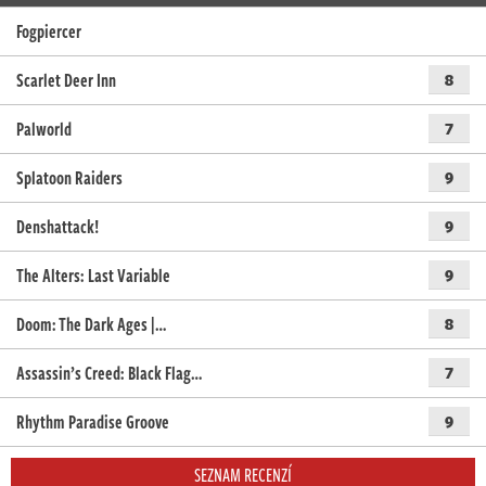
Fogpiercer
Scarlet Deer Inn
8
Palworld
7
Splatoon Raiders
9
Denshattack!
9
The Alters: Last Variable
9
Doom: The Dark Ages |…
8
Assassin’s Creed: Black Flag…
7
Rhythm Paradise Groove
9
SEZNAM RECENZÍ