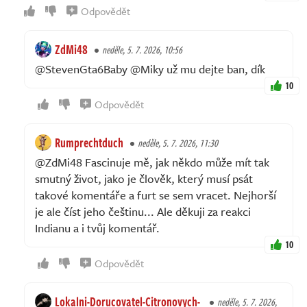
Odpovědět
ZdMi48
neděle, 5. 7. 2026, 10:56
@StevenGta6Baby @Miky už mu dejte ban, dík
10
Odpovědět
Rumprechtduch
neděle, 5. 7. 2026, 11:30
@ZdMi48 Fascinuje mě, jak někdo může mít tak
smutný život, jako je člověk, který musí psát
takové komentáře a furt se sem vracet. Nejhorší
je ale číst jeho češtinu... Ale děkuji za reakci
Indianu a i tvůj komentář.
10
Odpovědět
Lokalni-Dorucovatel-Citronovych-
neděle, 5. 7. 2026,