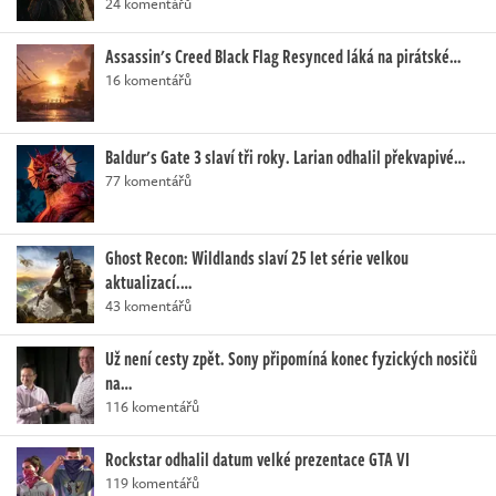
24 komentářů
Assassin's Creed Black Flag Resynced láká na pirátské…
16 komentářů
Baldur's Gate 3 slaví tři roky. Larian odhalil překvapivé…
77 komentářů
Ghost Recon: Wildlands slaví 25 let série velkou
aktualizací.…
43 komentářů
Už není cesty zpět. Sony připomíná konec fyzických nosičů
na…
116 komentářů
Rockstar odhalil datum velké prezentace GTA VI
119 komentářů