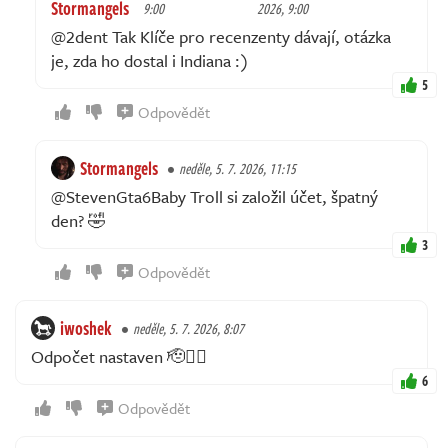
Stormangels
9:00
2026, 9:00
@2dent Tak Klíče pro recenzenty dávají, otázka
je, zda ho dostal i Indiana :)
5
Odpovědět
Stormangels
neděle, 5. 7. 2026, 11:15
@StevenGta6Baby Troll si založil účet, špatný
den? 🤣
3
Odpovědět
iwoshek
neděle, 5. 7. 2026, 8:07
Odpočet nastaven 🫡🏴‍☠️
6
Odpovědět