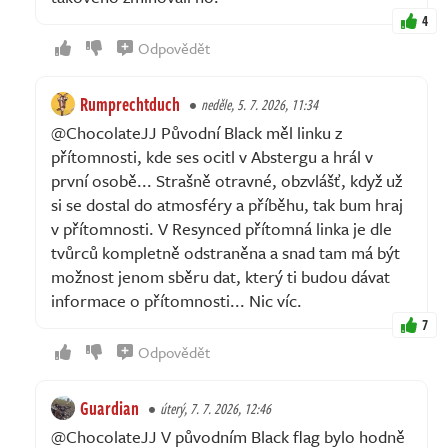
4
Odpovědět
Rumprechtduch
neděle, 5. 7. 2026, 11:34
@ChocolateJJ Původní Black měl linku z
přítomnosti, kde ses ocitl v Abstergu a hrál v
první osobě... Strašně otravné, obzvlášť, když už
si se dostal do atmosféry a příběhu, tak bum hraj
v přítomnosti. V Resynced přítomná linka je dle
tvůrců kompletně odstraněna a snad tam má být
možnost jenom sběru dat, který ti budou dávat
informace o přítomnosti... Nic víc.
7
Odpovědět
Guardian
úterý, 7. 7. 2026, 12:46
@ChocolateJJ V původním Black flag bylo hodně