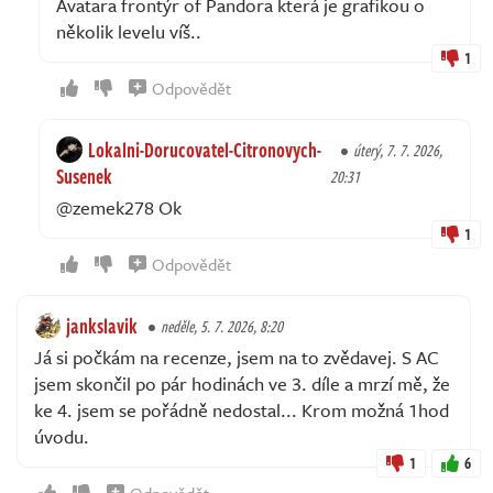
Avatara frontýr of Pandora která je grafikou o
několik levelu víš..
1
Odpovědět
Lokalni-Dorucovatel-Citronovych-
úterý, 7. 7. 2026,
Susenek
20:31
@zemek278 Ok
1
Odpovědět
jankslavik
neděle, 5. 7. 2026, 8:20
Já si počkám na recenze, jsem na to zvědavej. S AC
jsem skončil po pár hodinách ve 3. díle a mrzí mě, že
ke 4. jsem se pořádně nedostal... Krom možná 1hod
úvodu.
1
6
Odpovědět