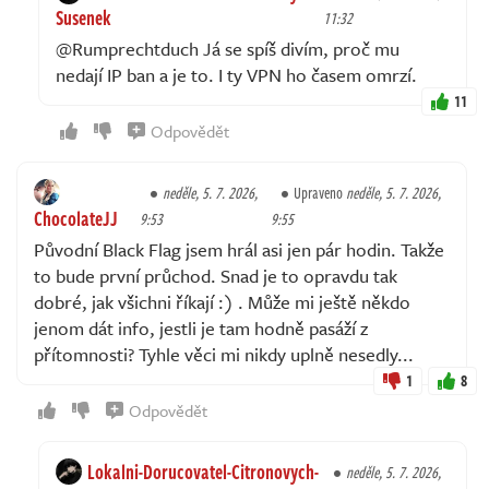
Susenek
11:32
@Rumprechtduch Já se spíš divím, proč mu
nedají IP ban a je to. I ty VPN ho časem omrzí.
11
Odpovědět
neděle, 5. 7. 2026,
Upraveno
neděle, 5. 7. 2026,
ChocolateJJ
9:53
9:55
Původní Black Flag jsem hrál asi jen pár hodin. Takže
to bude první průchod. Snad je to opravdu tak
dobré, jak všichni říkají :) . Může mi ještě někdo
jenom dát info, jestli je tam hodně pasáží z
přítomnosti? Tyhle věci mi nikdy uplně nesedly...
1
8
Odpovědět
Lokalni-Dorucovatel-Citronovych-
neděle, 5. 7. 2026,