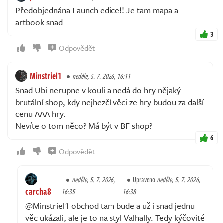
Předobjednána Launch edice!! Je tam mapa a
artbook snad
3
Odpovědět
Minstriel1
neděle, 5. 7. 2026, 16:11
Snad Ubi nerupne v kouli a nedá do hry nějaký
brutální shop, kdy nejhezčí věci ze hry budou za další
cenu AAA hry.
Nevíte o tom něco? Má být v BF shop?
6
Odpovědět
neděle, 5. 7. 2026,
Upraveno
neděle, 5. 7. 2026,
carcha8
16:35
16:38
@Minstriel1 obchod tam bude a už i snad jednu
věc ukázali, ale je to na styl Valhally. Tedy kýčovité