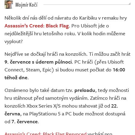
Živě
Mojmír Kočí
Několik dní nás dělí od návratu do Karibiku v remaku hry
Assassin’s Creed: Black Flag
. Pro Ubisoft jde o
nejdůležitější hru letošního roku. V kolik hodin můžeme
vyplout?
Nejdříve se dočkají hráči na konzolích. Ti můžou začít hrát
9. července s úderem půlnoci
. PC hráči (přes Ubisoft
Connect, Steam, Epic) si budou muset počkat do
16:00
téhož dne
.
Oznámeno bylo také datum tzv.
preloadu
, tedy možnosti
hru stáhnout před samotným vydáním. Zatímco hráči na
konzolích Xbox Series X/S mohou stahovat již od
22.
června
, na PlayStationu 5 a PC bude možnost dostupná
od
7. července
.
Assassin’s Creed: Black Flag Resynced
vychází pro