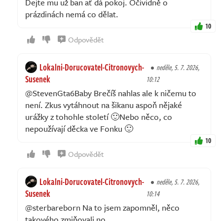
Dejte mu už ban ať dá pokoj. Očividně o
prázdinách nemá co dělat.
10
Odpovědět
Lokalni-Dorucovatel-Citronovych-
neděle, 5. 7. 2026,
Susenek
10:12
@StevenGta6Baby Brečíš nahlas ale k ničemu to
není. Zkus vytáhnout na šikanu aspoň nějaké
urážky z tohohle století 🙂Nebo něco, co
nepoužívají děcka ve Fonku 🙂
10
Odpovědět
Lokalni-Dorucovatel-Citronovych-
neděle, 5. 7. 2026,
Susenek
10:14
@sterbareborn Na to jsem zapomněl, něco
takového zmiňovali no.