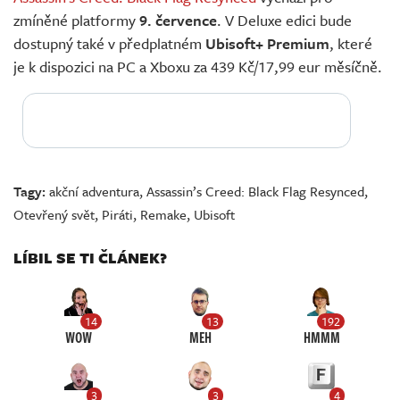
zmíněné platformy
9. července
. V Deluxe edici bude
dostupný také v předplatném
Ubisoft+ Premium
, které
je k dispozici na PC a Xboxu za 439 Kč/17,99 eur měsíčně.
Tagy:
akční adventura
,
Assassin’s Creed: Black Flag Resynced
,
Otevřený svět
,
Piráti
,
Remake
,
Ubisoft
LÍBIL SE TI ČLÁNEK?
14
13
192
WOW
MEH
HMMM
3
3
4