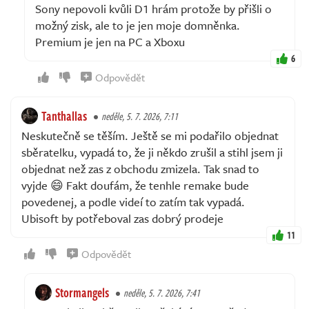
Sony nepovoli kvůli D1 hrám protože by přišli o
možný zisk, ale to je jen moje domněnka.
Premium je jen na PC a Xboxu
6
Odpovědět
Tanthallas
neděle, 5. 7. 2026, 7:11
Neskutečně se těším. Ještě se mi podařilo objednat
sběratelku, vypadá to, že ji někdo zrušil a stihl jsem ji
objednat než zas z obchodu zmizela. Tak snad to
vyjde 😄 Fakt doufám, že tenhle remake bude
povedenej, a podle videí to zatím tak vypadá.
Ubisoft by potřeboval zas dobrý prodeje
11
Odpovědět
Stormangels
neděle, 5. 7. 2026, 7:41