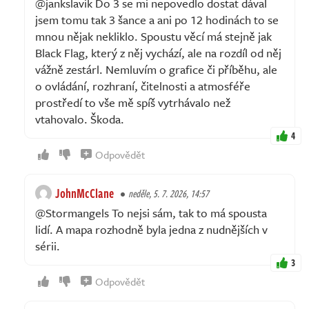
@jankslavik Do 3 se mi nepovedlo dostat dával
jsem tomu tak 3 šance a ani po 12 hodinách to se
mnou nějak nekliklo. Spoustu věcí má stejně jak
Black Flag, který z něj vychází, ale na rozdíl od něj
vážně zestárl. Nemluvím o grafice či příběhu, ale
o ovládání, rozhraní, čitelnosti a atmosféře
prostředí to vše mě spíš vytrhávalo než
vtahovalo. Škoda.
4
Odpovědět
JohnMcClane
neděle, 5. 7. 2026, 14:57
@Stormangels To nejsi sám, tak to má spousta
lidí. A mapa rozhodně byla jedna z nudnějších v
sérii.
3
Odpovědět