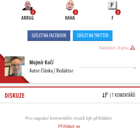
2
3
3
ARRGG
HAHA
F
SDÍLET NA FACEBOOK
SDÍLET NA TWITTER
Nahlásit chybu
Mojmír Kočí
Autor článku / Redaktor
DISKUZE
| 7 KOMENTÁŘŮ
Pro napsání komentáře musíš být přihlášen.
Přihlásit se