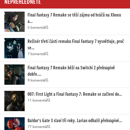
NEPŘEHLÉDNĚTE
Final Fantasy 7 Remake se těší zájmu od hráčů na Xboxu
a…
5 komentářů
Režisér třetí části remaku Final Fantasy 7 vysvětluje, proč
se…
7 komentářů
Final Fantasy 7 Remake běží na Switchi 2 překvapivě
dobře.…
9 komentářů
007: First Light a Final Fantasy 7: Remake se začlení do…
11 komentářů
Baldur's Gate 3 slaví tři roky. Larian odhalil překvapivé…
77 komentářů