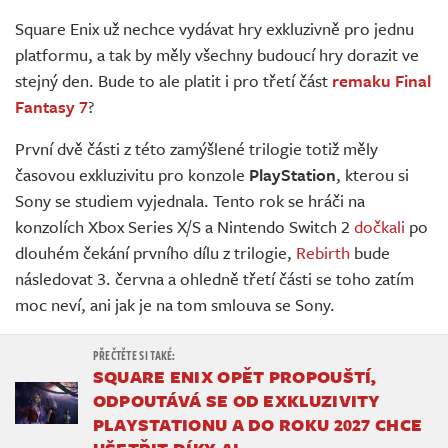
Živě
Square Enix už nechce vydávat hry exkluzivně pro jednu
platformu, a tak by měly všechny budoucí hry dorazit ve
stejný den. Bude to ale platit i pro třetí část
remaku Final
Fantasy 7
?
První dvě části z této zamýšlené trilogie totiž měly
časovou exkluzivitu pro konzole
PlayStation
, kterou si
Sony se studiem vyjednala. Tento rok se hráči na
konzolích Xbox Series X/S a Nintendo Switch 2
dočkali
po
dlouhém čekání prvního dílu z trilogie,
Rebirth
bude
následovat 3. června a ohledně třetí části se toho zatím
moc neví, ani jak je na tom smlouva se Sony.
SQUARE ENIX OPĚT PROPOUŠTÍ,
ODPOUTÁVÁ SE OD EXKLUZIVITY
PLAYSTATIONU A DO ROKU 2027 CHCE