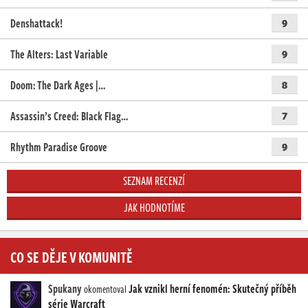
Denshattack!
9
The Alters: Last Variable
9
Doom: The Dark Ages |…
8
Assassin’s Creed: Black Flag…
7
Rhythm Paradise Groove
9
SEZNAM RECENZÍ
JAK HODNOTÍME
CO SE DĚJE V KOMUNITĚ
Spukany
Jak vznikl herní fenomén: Skutečný příběh
okomentoval
série Warcraft