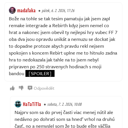
madafaka
pátek, 6. 2. 2026, 17:26
Bože na tohle se tak tesim pamatuju jak jsem zapl
remake intergrade a Rebirth kdyz jsem nemel co
hrat a nakonec jsem obevil ty nejlepsi hry vubec FF 7
oba dva jsou opravdu unikát a nemuzu se dockat jak
to dopadne protoze abych pravdu rekl nejsem
spokojen s koncem Rebirt uplne me to hitnulo zadna
hra to nedokazala jak tahle na to jsem nebyl
pripraven po 250 stravenych hodinach s moji
bandou
[SPOILER]
Odpovědět
HaTaTiTla
sobota, 7. 2. 2026, 10:08
Najprv som sa do prvej časti viac menej nútil ale
nedávno po dohrati som sa hneď vrhol na druhú
časť, no a nemyslel som že to bude ešte väčšia