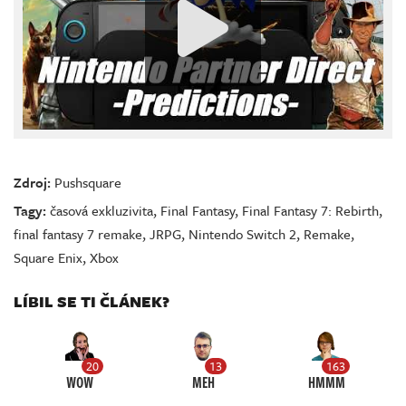
Zdroj:
Pushsquare
Tagy:
časová exkluzivita
,
Final Fantasy
,
Final Fantasy 7: Rebirth
,
final fantasy 7 remake
,
JRPG
,
Nintendo Switch 2
,
Remake
,
Square Enix
,
Xbox
LÍBIL SE TI ČLÁNEK?
20
13
163
WOW
MEH
HMMM