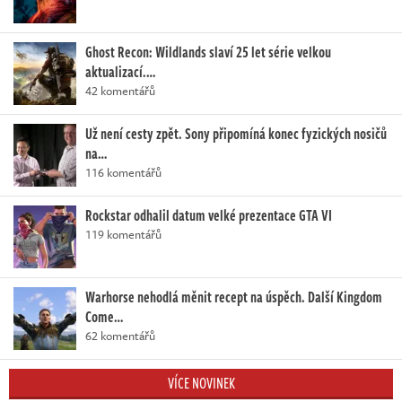
Ghost Recon: Wildlands slaví 25 let série velkou
aktualizací.…
42 komentářů
Už není cesty zpět. Sony připomíná konec fyzických nosičů
na…
116 komentářů
Rockstar odhalil datum velké prezentace GTA VI
119 komentářů
Warhorse nehodlá měnit recept na úspěch. Další Kingdom
Come…
62 komentářů
VÍCE NOVINEK