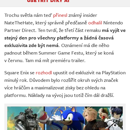
UŠETŘIT DÍKY AI
Trochu světla nám teď
přinesl
známý insider
NateTheHate, který správně předčasně
odhalil
Nintendo
Partner Direct. Ten tvrdí, že třetí část remaku
má vyjít ve
stejný den pro všechny platformy a žádná časová
exkluzivita zde být nemá
. Oznámení má dle něho
padnout během Summer Game Festu, který se koná
v červnu. Tam má mít premiéru trailer.
Square Enix se
rozhodl
upustit od exkluzivit na PlayStation
minulý rok. Důvodem bylo rozšířit okruh svých značek
více hráčům a maximalizovat zisky bez ohledu na
platformu. Náklady na vývoj jsou totiž čím dál dražší.