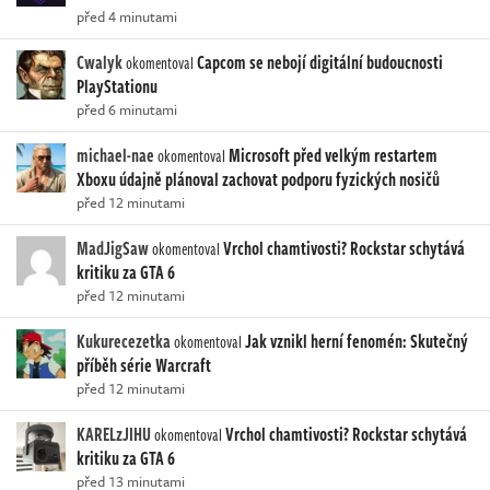
před 4 minutami
Cwalyk
Capcom se nebojí digitální budoucnosti
okomentoval
PlayStationu
před 6 minutami
michael-nae
Microsoft před velkým restartem
okomentoval
Xboxu údajně plánoval zachovat podporu fyzických nosičů
před 12 minutami
MadJigSaw
Vrchol chamtivosti? Rockstar schytává
okomentoval
kritiku za GTA 6
před 12 minutami
Kukurecezetka
Jak vznikl herní fenomén: Skutečný
okomentoval
příběh série Warcraft
před 12 minutami
KARELzJIHU
Vrchol chamtivosti? Rockstar schytává
okomentoval
kritiku za GTA 6
před 13 minutami