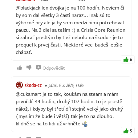
@blackjack len dvojka je na 100 hodín. Neviem či
by som dal všetky 3 časti naraz... Inak sú to
výborné hry ale ja by som medzi nimi potreboval
pauzu. Na 3 diel sa teším :) a Crisis Core Reunion
si zahrať predtým by tiež nebolo na škodu - je to
prequel k prvej časti. Niektoré veci budeš lepšie
chápať.
6
Odpovědět
skoda-cz
pátek, 6. 2. 2026, 11:05
@cukamart je to tak, koukám na steam a mám
první díl 44 hodin, druhý 107 hodin. to je prostě
nálož, i kdyby byl třetí díl stejně velký jako druhý
(myslím že bude i větší) tak je to na dlouho.
klidně se na to lidi už vrhněte
5