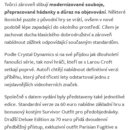
Tvůrci zároveň slibují
modernizované souboje,
přepracované hádanky a důraz na objevování
. Některé
ikonické puzzle z původní hry se vrátí, ovšem v nové
podobě lépe zapadající do okolního prostředí. Cílem je
zachovat ducha klasického dobrodružství a zároveň
nabídnout zážitek odpovídající současným standardům.
Podle Crystal Dynamics si na své přijdou jak dlouholetí
fanoušci série, tak noví hráči, kteří se s Larou Croft
setkají poprvé. Autoři chtějí nabídnout definitivní verzi
příběhu, který před třiceti lety odstartoval jednu z
nejslavnějších videoherních značek.
Společně s datem vydání byly představeny také jednotlivé
edice. Standardní verze za 60 euro nabídne základní hru a
bonusový kostým Survivor Outfit pro předobjednávky.
Dražší Deluxe Edition za 70 euro přidá dvoudenní
předběžný přístup, exkluzivní outfit Parisian Fugitive a