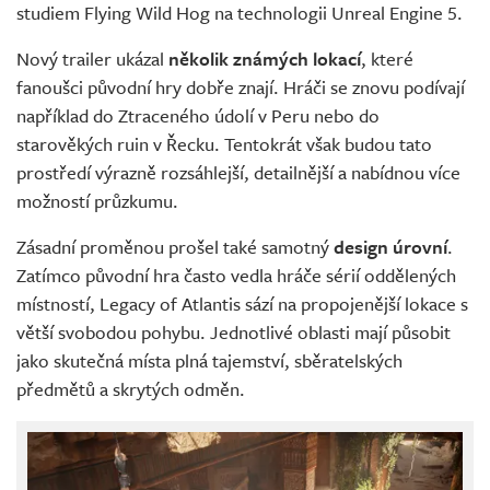
studiem Flying Wild Hog na technologii Unreal Engine 5.
Nový trailer ukázal
několik známých lokací
, které
fanoušci původní hry dobře znají. Hráči se znovu podívají
například do Ztraceného údolí v Peru nebo do
starověkých ruin v Řecku. Tentokrát však budou tato
prostředí výrazně rozsáhlejší, detailnější a nabídnou více
možností průzkumu.
Zásadní proměnou prošel také samotný
design úrovní
.
Zatímco původní hra často vedla hráče sérií oddělených
místností, Legacy of Atlantis sází na propojenější lokace s
větší svobodou pohybu. Jednotlivé oblasti mají působit
jako skutečná místa plná tajemství, sběratelských
předmětů a skrytých odměn.