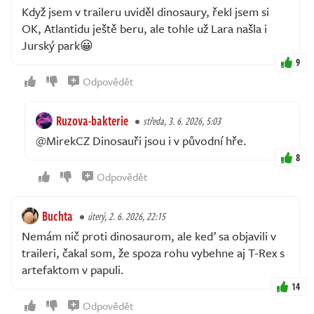
Když jsem v traileru uviděl dinosaury, řekl jsem si
OK, Atlantidu ještě beru, ale tohle už Lara našla i
Jurský park😀
9
Odpovědět
Ruzova-bakterie
středa, 3. 6. 2026, 5:03
@MirekCZ Dinosauři jsou i v původní hře.
8
Odpovědět
Buchta
úterý, 2. 6. 2026, 22:15
Nemám nič proti dinosaurom, ale keď sa objavili v
traileri, čakal som, že spoza rohu vybehne aj T-Rex s
artefaktom v papuli.
14
Odpovědět