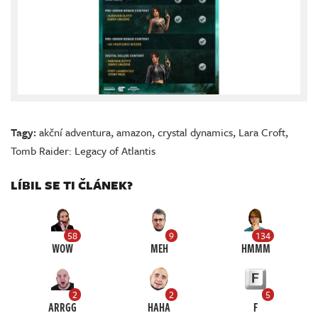
Tagy:
akční adventura
,
amazon
,
crystal dynamics
,
Lara Croft
,
Tomb Raider: Legacy of Atlantis
LÍBIL SE TI ČLÁNEK?
58
9
134
WOW
MEH
HMMM
2
2
5
ARRGG
HAHA
F