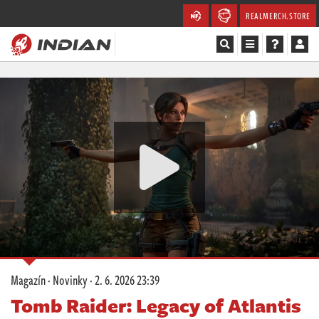
REALMERCH.STORE
Magazín
Recenze
Videa
Soutěže
Databáze
Komunita
Magazín
·
Novinky
·
2. 6. 2026 23:39
Redakce
Tomb Raider: Legacy of Atlantis