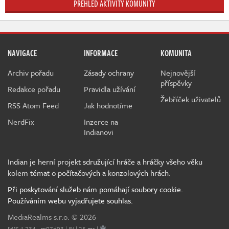
PŘEHLED AKTIVITY KOMUNITY
NAVIGACE
INFORMACE
KOMUNITA
Archiv pořadu
Zásady ochrany
Nejnovější
příspěvky
Redakce pořadu
Pravidla užívání
Žebříček uživatelů
RSS Atom Feed
Jak hodnotíme
NerdFix
Inzerce na
Indianovi
Indian je herní projekt sdružující hráče a hráčky všeho věku
kolem témat o počítačových a konzolových hrách.
Při poskytování služeb nám pomáhají soubory cookie.
Používáním webu vyjadřujete souhlas.
MediaRealms s.r.o.
© 2026
IWS 4.234 - m07d03 | IN | 25 ms |