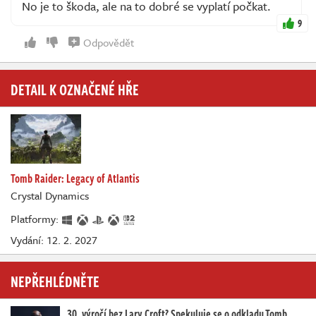
No je to škoda, ale na to dobré se vyplatí počkat.
9
Odpovědět
DETAIL K OZNAČENÉ HŘE
Tomb Raider: Legacy of Atlantis
Crystal Dynamics
Platformy:
Vydání: 12. 2. 2027
NEPŘEHLÉDNĚTE
30. výročí bez Lary Croft? Spekuluje se o odkladu Tomb