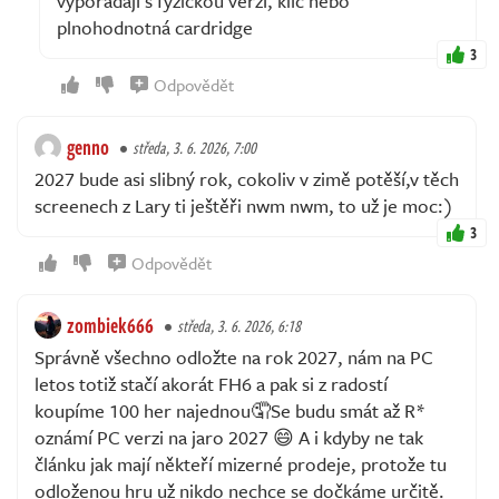
vypořádají s fyzickou verzí, klíč nebo
plnohodnotná cardridge
3
Odpovědět
genno
středa, 3. 6. 2026, 7:00
2027 bude asi slibný rok, cokoliv v zimě potěší,v těch
screenech z Lary ti ještěři nwm nwm, to už je moc:)
3
Odpovědět
zombiek666
středa, 3. 6. 2026, 6:18
Správně všechno odložte na rok 2027, nám na PC
letos totiž stačí akorát FH6 a pak si z radostí
koupíme 100 her najednou🤦Se budu smát až R*
oznámí PC verzi na jaro 2027 😄 A i kdyby ne tak
článku jak mají někteří mizerné prodeje, protože tu
odloženou hru už nikdo nechce se dočkáme určitě.