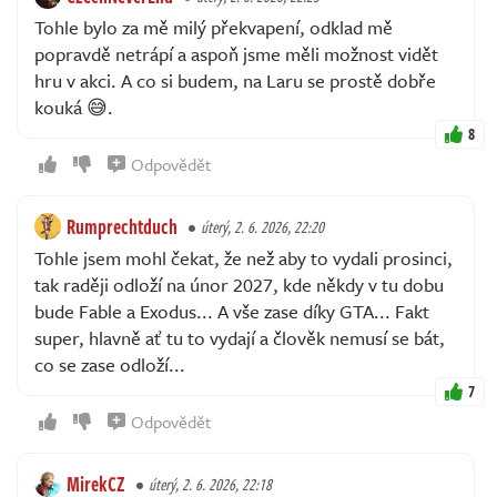
Tohle bylo za mě milý překvapení, odklad mě
popravdě netrápí a aspoň jsme měli možnost vidět
hru v akci. A co si budem, na Laru se prostě dobře
kouká 😅.
8
Odpovědět
Rumprechtduch
úterý, 2. 6. 2026, 22:20
Tohle jsem mohl čekat, že než aby to vydali prosinci,
tak raději odloží na únor 2027, kde někdy v tu dobu
bude Fable a Exodus... A vše zase díky GTA... Fakt
super, hlavně ať tu to vydají a člověk nemusí se bát,
co se zase odloží...
7
Odpovědět
MirekCZ
úterý, 2. 6. 2026, 22:18