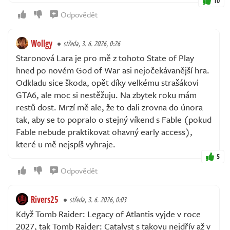
10
Odpovědět
Wollgy
středa, 3. 6. 2026, 0:26
Staronová Lara je pro mě z tohoto State of Play
hned po novém God of War asi nejočekávanější hra.
Odkladu sice škoda, opět díky velkému strašákovi
GTA6, ale moc si nestěžuju. Na zbytek roku mám
restů dost. Mrzí mě ale, že to dali zrovna do února
tak, aby se to popralo o stejný víkend s Fable (pokud
Fable nebude praktikovat ohavný early access),
které u mě nejspíš vyhraje.
5
Odpovědět
Rivers25
středa, 3. 6. 2026, 0:03
Když Tomb Raider: Legacy of Atlantis vyjde v roce
2027, tak Tomb Raider: Catalyst s takovu nejdřív až v