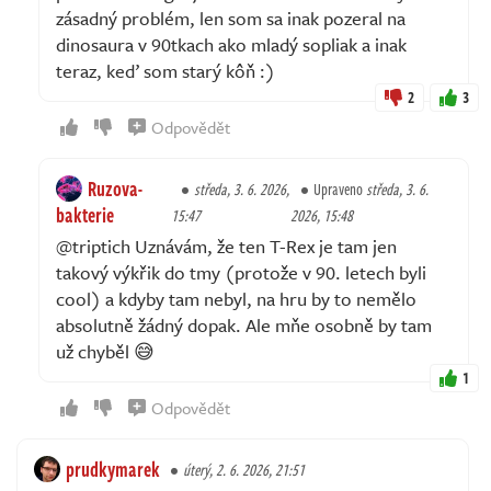
zásadný problém, len som sa inak pozeral na
dinosaura v 90tkach ako mladý sopliak a inak
teraz, keď som starý kôň :)
2
3
Odpovědět
Ruzova-
středa, 3. 6. 2026,
Upraveno
středa, 3. 6.
bakterie
15:47
2026, 15:48
@triptich Uznávám, že ten T-Rex je tam jen
takový výkřik do tmy (protože v 90. letech byli
cool) a kdyby tam nebyl, na hru by to nemělo
absolutně žádný dopak. Ale mňe osobně by tam
už chyběl 😅
1
Odpovědět
prudkymarek
úterý, 2. 6. 2026, 21:51