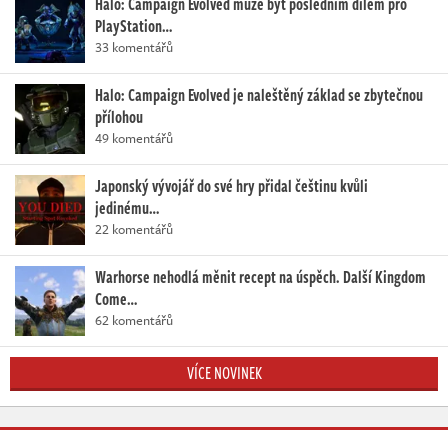
Halo: Campaign Evolved může být posledním dílem pro
PlayStation…
33 komentářů
Halo: Campaign Evolved je naleštěný základ se zbytečnou
přílohou
49 komentářů
Japonský vývojář do své hry přidal češtinu kvůli
jedinému…
22 komentářů
Warhorse nehodlá měnit recept na úspěch. Další Kingdom
Come…
62 komentářů
VÍCE NOVINEK