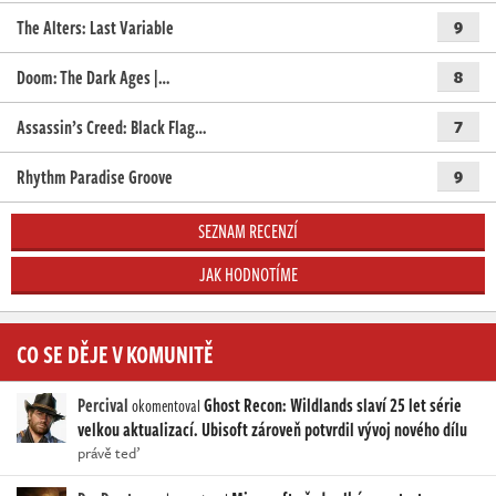
The Alters: Last Variable
9
Doom: The Dark Ages |…
8
Assassin’s Creed: Black Flag…
7
Rhythm Paradise Groove
9
SEZNAM RECENZÍ
JAK HODNOTÍME
CO SE DĚJE V KOMUNITĚ
Percival
Ghost Recon: Wildlands slaví 25 let série
okomentoval
velkou aktualizací. Ubisoft zároveň potvrdil vývoj nového dílu
právě teď