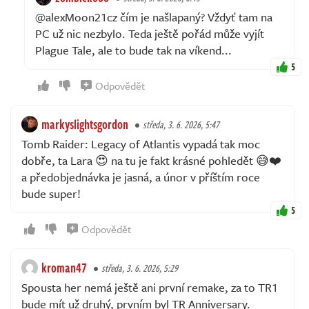
@alexMoon21cz čím je našlapaný? Vždyť tam na
PC už nic nezbylo. Teda ještě pořád může vyjít
Plague Tale, ale to bude tak na víkend...
5
Odpovědět
markyslightsgordon
středa, 3. 6. 2026, 5:47
Tomb Raider: Legacy of Atlantis vypadá tak moc
dobře, ta Lara 😍 na tu je fakt krásné pohledět 😅❤️
a předobjednávka je jasná, a únor v příštím roce
bude super!
5
Odpovědět
kroman47
středa, 3. 6. 2026, 5:29
Spousta her nemá ještě ani první remake, za to TR1
bude mít už druhý, prvním byl TR Anniversary.