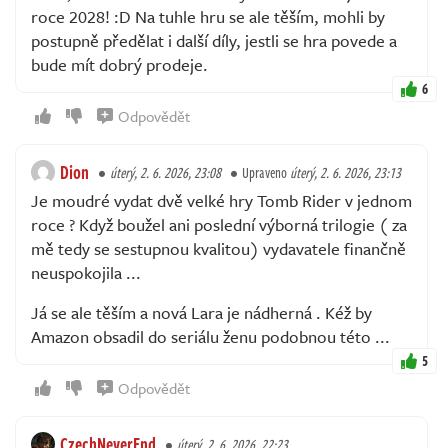
roce 2028! :D Na tuhle hru se ale těším, mohli by
postupně předělat i další díly, jestli se hra povede a
bude mít dobrý prodeje.
6
Odpovědět
Dion
úterý, 2. 6. 2026, 23:08
Upraveno
úterý, 2. 6. 2026, 23:13
Je moudré vydat dvě velké hry Tomb Rider v jednom
roce ? Když boužel ani poslední výborná trilogie ( za
mě tedy se sestupnou kvalitou) vydavatele finančně
neuspokojila ...
Já se ale těším a nová Lara je nádherná . Kéž by
Amazon obsadil do seriálu ženu podobnou této ...
5
Odpovědět
CzechNeverEnd
úterý, 2. 6. 2026, 22:23