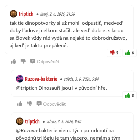
triptich
úterý, 2. 6. 2026, 21:56
tak tie dinopotvorky si už mohli odpustiť, medveď
doby ľadovej celkom stačil. ale veď dobre. s larou
sa človek vždy rád vydá na nejaké to dobrodružstvo,
aj keď je takto prepálené.
5
6
Odpovědět
Ruzova-bakterie
středa, 3. 6. 2026, 5:04
@triptich Dinosauři jsou i v původní hře.
8
Odpovědět
triptich
středa, 3. 6. 2026, 9:30
@Ruzova-bakterie viem. tých pomrknutí na
pôvodnú trilógiu je tam viacero. nemám s tým