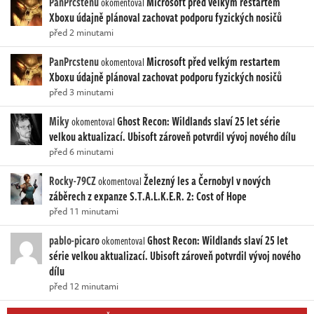
PanPrcstenu
Microsoft před velkým restartem
okomentoval
Xboxu údajně plánoval zachovat podporu fyzických nosičů
před 2 minutami
PanPrcstenu
Microsoft před velkým restartem
okomentoval
Xboxu údajně plánoval zachovat podporu fyzických nosičů
před 3 minutami
Miky
Ghost Recon: Wildlands slaví 25 let série
okomentoval
velkou aktualizací. Ubisoft zároveň potvrdil vývoj nového dílu
před 6 minutami
Rocky-79CZ
Železný les a Černobyl v nových
okomentoval
záběrech z expanze S.T.A.L.K.E.R. 2: Cost of Hope
před 11 minutami
pablo-picaro
Ghost Recon: Wildlands slaví 25 let
okomentoval
série velkou aktualizací. Ubisoft zároveň potvrdil vývoj nového
dílu
před 12 minutami