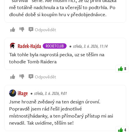
"survival" série. Ale musím říct, že už první ukázka
mě totálně nadchnula a ta včerejší to podtrhla. Po
dlouhé době si koupím hru v předobjednávce.
Odpovědět
Radek-Hajda
ROCKETCLUB
středa, 3. 6. 2026, 11:14
Tak tohle byla naprostá pecka, uz se těšim na
tohodle Tomb Raidera
8
Odpovědět
iRage
středa, 3. 6. 2026, 9:01
Jsme hrozně zvědavý na ten design úrovní.
Popravdě jsem rád řešil jednotlivé
místnosti/hádanky, a ten přímočarý přístup mi asi
nevadil. Tak uvidíme, těším se!
4