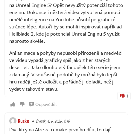
na Unreal Engine 5? Opět nevyužitý potenciál tohoto
enginu. Dokonce i některá videa vytvořená pomocí
umělé inteligence na YouTube působí po grafické
stránce lépe. Autoři by se mohli inspirovat například
Hellblade 2, kde je potenciál Unreal Enginu 5 využit
naprosto skvěle.
Ani animace a pohyby nepůsobí přirozeně a medvěd
ve videu vypadá graficky spíš jako z her starých
deset let. Jako dlouholetý fanoušek této série jsem
zklamaný. V současné podobě by možná bylo lepší
hru raději ještě odložit a pořádně ji doladit, než ji
vydat v takovém stavu.
1
Odpovědět
Rusko
čtvrtek, 4. 6. 2026, 4:10
Dva litry na Alze za remake prvního dílu, to dají