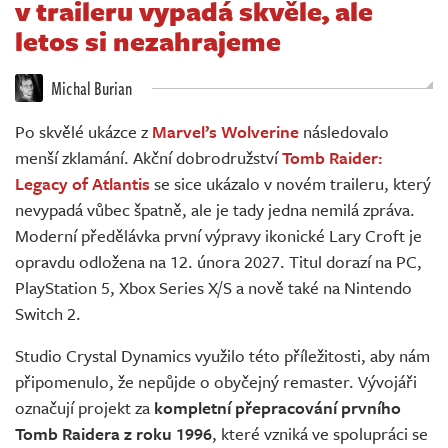
v traileru vypadá skvěle, ale
Živě
letos si nezahrajeme
Michal Burian
Po skvělé ukázce z
Marvel’s Wolverine
následovalo
menší zklamání. Akční dobrodružství
Tomb Raider:
Legacy of Atlantis
se sice ukázalo v novém traileru, který
nevypadá vůbec špatně, ale je tady jedna nemilá zpráva.
Moderní předělávka první výpravy ikonické Lary Croft je
opravdu odložena na 12. února 2027. Titul dorazí na PC,
PlayStation 5, Xbox Series X/S a nově také na Nintendo
Switch 2.
Studio Crystal Dynamics využilo této příležitosti, aby nám
připomenulo, že nepůjde o obyčejný remaster. Vývojáři
označují projekt za
kompletní přepracování prvního
Tomb Raidera z roku 1996
, které vzniká ve spolupráci se