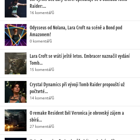
Raider:…
16 komentářů
Odysseus od Nolana, Lara Croft na scéně a Bond pod
Amazonem!
0 komentářů
Lara Croft se vrátí ještě letos. Embracer naznačil vydání
Tomb…
15 komentářů
Crystal Dynamics při vývoji Tomb Raider propouští už
počtvrté…
14 komentářů
O remake Resident Evil Veronica je obrovský zájem a
sbírá…
27 komentářů