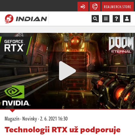
REALMERCH.STORE
Magazín
Recenze
Videa
Soutěže
Databáze
Komunita
Magazín
·
Novinky
·
2. 6. 2021 16:30
Redakce
Technologii RTX už podporuje