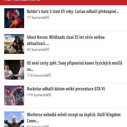
Baldur's Gate 3 slaví tři roky. Larian odhalil překvapivé…
77 komentářů
Ghost Recon: Wildlands slaví 25 let série velkou
aktualizací.…
43 komentářů
Už není cesty zpět. Sony připomíná konec fyzických nosičů
na…
116 komentářů
Rockstar odhalil datum velké prezentace GTA VI
119 komentářů
Warhorse nehodlá měnit recept na úspěch. Další Kingdom
Come…
62 komentářů