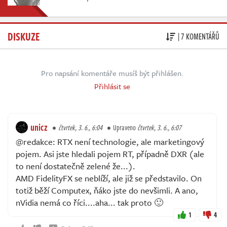
DISKUZE
| 7 KOMENTÁŘŮ
Pro napsání komentáře musíš být přihlášen.
Přihlásit se
unicz
čtvrtek, 3. 6., 6:04
Upraveno
čtvrtek, 3. 6., 6:07
@redakce: RTX není technologie, ale marketingový
pojem. Asi jste hledali pojem RT, případně DXR (ale
to není dostatečně zelené že...).
AMD FidelityFX se neblíží, ale již se představilo. On
totiž běží Computex, ňáko jste do nevšimli. A ano,
nVidia nemá co říci....aha... tak proto 🙂
1
4