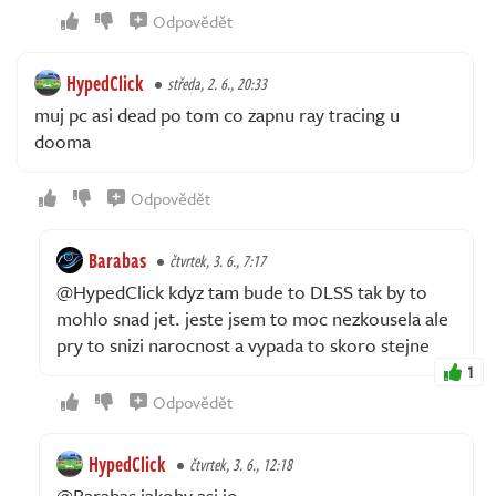
Odpovědět
HypedClick
středa, 2. 6., 20:33
muj pc asi dead po tom co zapnu ray tracing u
dooma
Odpovědět
Barabas
čtvrtek, 3. 6., 7:17
@HypedClick kdyz tam bude to DLSS tak by to
mohlo snad jet. jeste jsem to moc nezkousela ale
pry to snizi narocnost a vypada to skoro stejne
1
Odpovědět
HypedClick
čtvrtek, 3. 6., 12:18
@Barabas jakoby asi jo