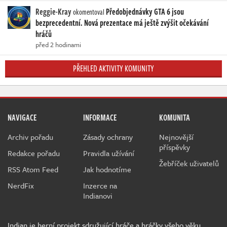
Reggie-Kray
Předobjednávky GTA 6 jsou
okomentoval
bezprecedentní. Nová prezentace má ještě zvýšit očekávání
hráčů
před 2 hodinami
PŘEHLED AKTIVITY KOMUNITY
NAVIGACE
INFORMACE
KOMUNITA
Archiv pořadu
Zásady ochrany
Nejnovější
příspěvky
Redakce pořadu
Pravidla užívání
Žebříček uživatelů
RSS Atom Feed
Jak hodnotíme
NerdFix
Inzerce na
Indianovi
Indian je herní projekt sdružující hráče a hráčky všeho věku