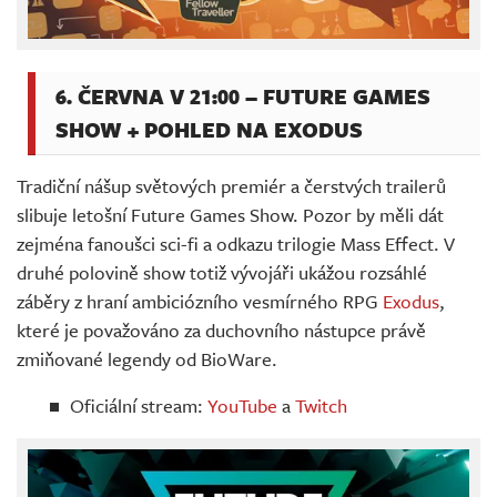
6. ČERVNA V 21:00 – FUTURE GAMES
SHOW + POHLED NA EXODUS
Tradiční nášup světových premiér a čerstvých trailerů
slibuje letošní Future Games Show. Pozor by měli dát
zejména fanoušci sci-fi a odkazu trilogie Mass Effect. V
druhé polovině show totiž vývojáři ukážou rozsáhlé
záběry z hraní ambiciózního vesmírného RPG
Exodus
,
které je považováno za duchovního nástupce právě
zmiňované legendy od BioWare.
Oficiální stream:
YouTube
a
Twitch