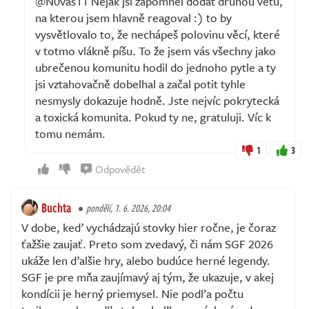
@N0vas11 Nějak jsi zapomněl dodat druhou větu,
na kterou jsem hlavně reagoval :) to by
vysvětlovalo to, že nechápeš polovinu věcí, které
v totmo vlákně píšu. To že jsem vás všechny jako
ubrečenou komunitu hodil do jednoho pytle a ty
jsi vztahovačně dobelhal a začal potit tyhle
nesmysly dokazuje hodně. Jste nejvíc pokrytecká
a toxická komunita. Pokud ty ne, gratuluji. Víc k
tomu nemám.
1
3
Odpovědět
Buchta
pondělí, 1. 6. 2026, 20:04
V dobe, keď vychádzajú stovky hier ročne, je čoraz
ťažšie zaujať. Preto som zvedavý, či nám SGF 2026
ukáže len ďalšie hry, alebo budúce herné legendy.
SGF je pre mňa zaujímavý aj tým, že ukazuje, v akej
kondícii je herný priemysel. Nie podľa počtu