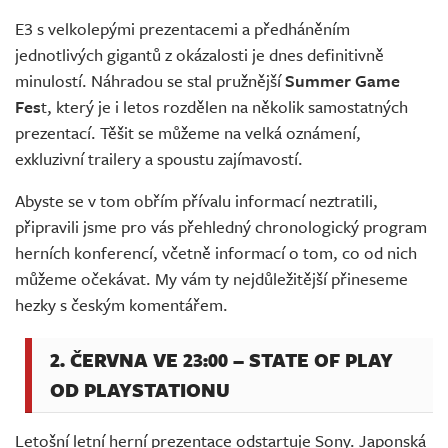
Živě
E3 s velkolepými prezentacemi a předháněním
jednotlivých gigantů z okázalosti je dnes definitivně
minulostí. Náhradou se stal pružnější
Summer Game
Fes
t, který je i letos rozdělen na několik samostatných
prezentací. Těšit se můžeme na velká oznámení,
exkluzivní trailery a spoustu zajímavostí.
Abyste se v tom obřím přívalu informací neztratili,
připravili jsme pro vás přehledný chronologický program
herních konferencí, včetně informací o tom, co od nich
můžeme očekávat. My vám ty nejdůležitější přineseme
hezky s českým komentářem.
2. ČERVNA VE 23:00 – STATE OF PLAY
OD PLAYSTATIONU
Letošní letní herní prezentace odstartuje Sony. Japonská