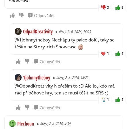
Showcase
2
9
Odpovědět
OdpadKreativity
úterý, 2. 6. 2026, 16:03
@1johnnytheboy Nechápu ty palce dolů, taky se
těším na Story-rich Showcase
1
4
Odpovědět
1johnnytheboy
úterý, 2. 6. 2026, 16:22
@OdpadKreativity Neřeším to :D Ale jo, kdo má
rád příběhové hry, ten se musí těšit na SRS :)
1
4
Odpovědět
Plechoun
úterý, 2. 6. 2026, 4:39