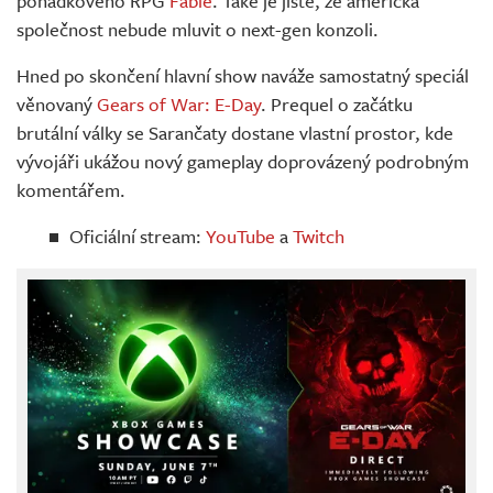
pohádkového RPG
Fable
. Také je jisté, že americká
společnost nebude mluvit o next-gen konzoli.
Hned po skončení hlavní show naváže samostatný speciál
věnovaný
Gears of War: E-Day
. Prequel o začátku
brutální války se Sarančaty dostane vlastní prostor, kde
vývojáři ukážou nový gameplay doprovázený podrobným
komentářem.
Oficiální stream:
YouTube
a
Twitch