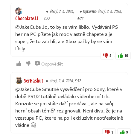
úterý, 2. 6. 2026,
Upraveno
úterý, 2. 6. 2026,
ChocolateJJ
4:22
4:22
@JakeCube Jo, to by se vám líbilo. Vydávání PS
her na PC píšete jak moc vlastně chápete a je
super, že to zatrhli, ale Xbox pařby by se vám
líbily.
4
10
Odpovědět
SerHashut
úterý, 2. 6. 2026, 5:52
@JakeCube Smutné vysvědčení pro Sony, které v
době PS1/2 totálně ovládalo videoherní trh.
Konzole se jim stále daří prodávat, ale na svůj
herní obsah téměř rezignovali. Není divu, že je na
vzestupu PC, které na poli exkluzivit neotřesitelně
vládne 🤔
1
9