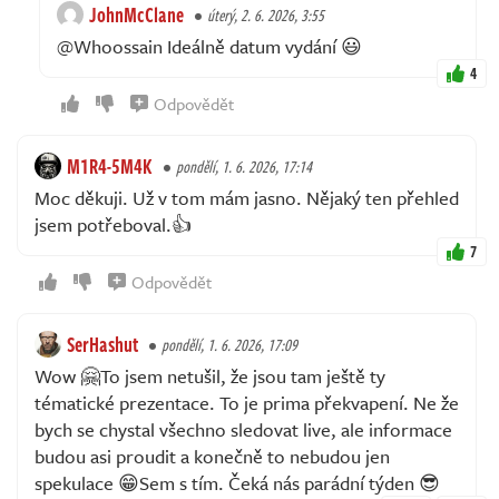
JohnMcClane
úterý, 2. 6. 2026, 3:55
@Whoossain Ideálně datum vydání 😃
4
Odpovědět
M1R4-5M4K
pondělí, 1. 6. 2026, 17:14
Moc děkuji. Už v tom mám jasno. Nějaký ten přehled
jsem potřeboval.👍
7
Odpovědět
SerHashut
pondělí, 1. 6. 2026, 17:09
Wow 🤗To jsem netušil, že jsou tam ještě ty
tématické prezentace. To je prima překvapení. Ne že
bych se chystal všechno sledovat live, ale informace
budou asi proudit a konečně to nebudou jen
spekulace 😁Sem s tím. Čeká nás parádní týden 😎