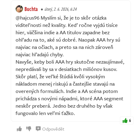
Buchta
úterý, 2. 6. 2026, 6:24
@hajcus96 Myslím si, že je to skôr otázka
viditeľnosti než kvality. Keď ročne vyjdú tisíce
hier, väčšina indie a AA titulov zapadne bez
ohľadu na to, aké sú dobré. Naopak AAA hry sú
najviac na očiach, a preto sa na nich zároveň
najviac hľadajú chyby.
Navyše, keby boli AAA hry skutočne nezaujímavé,
nepredávali by sa v desiatkach miliónov kusov.
Skôr platí, že veľké štúdiá kvôli vysokým
nákladom menej riskujú a častejšie stavajú na
overených formulách. Indie a AA scéna potom
prichádza s novými nápadmi, ktoré AAA segment
neskôr preberá. Jedno bez druhého by však
fungovalo len veľmi ťažko.
6
Odpovědět