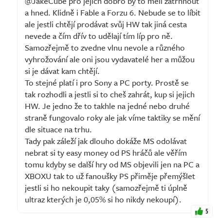
@JakeCube pro jejich dobro by to měli zatrhnout
a hned. Klidně i Fable a Forzu 6. Nebude se to líbit
ale jestli chtějí prodávat svůj HW tak jiná cesta
nevede a čím dřív to udělají tím líp pro ně.
Samozřejmě to zvedne vlnu nevole a různého
vyhrožování ale oni jsou vydavatelé her a můžou
si je dávat kam chtějí.
To stejné platí i pro Sony a PC porty. Prostě se
tak rozhodli a jestli si to cheš zahrát, kup si jejich
HW. Je jedno že to takhle na jedné nebo druhé
straně fungovalo roky ale jak víme taktiky se mění
dle situace na trhu.
Tady pak záleží jak dlouho dokáže MS odolávat
nebrat si ty easy money od PS hráčů ale věřím
tomu kdyby se další hry od MS objevili jen na PC a
XBOXU tak to už fanoušky PS přiměje přemýšlet
jestli si ho nekoupit taky (samozřejmě ti úplně
ultraz kterých je 0,05% si ho nikdy nekoupí).
5