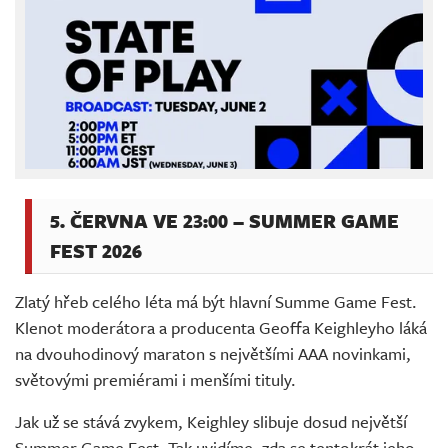
5. ČERVNA VE 23:00 – SUMMER GAME
FEST 2026
Zlatý hřeb celého léta má být hlavní Summe Game Fest.
Klenot moderátora a producenta Geoffa Keighleyho láká
na dvouhodinový maraton s největšími AAA novinkami,
světovými premiérami i menšími tituly.
Jak už se stává zvykem, Keighley slibuje dosud největší
Summer Game Fest. Tak uvidíme, zda se tentokrát jeho