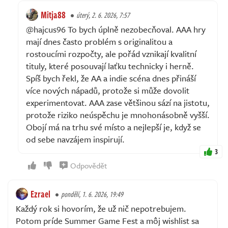
Mitja88
úterý, 2. 6. 2026, 7:57
@hajcus96 To bych úplně nezobecňoval. AAA hry
mají dnes často problém s originalitou a
rostoucími rozpočty, ale pořád vznikají kvalitní
tituly, které posouvají laťku technicky i herně.
Spíš bych řekl, že AA a indie scéna dnes přináší
více nových nápadů, protože si může dovolit
experimentovat. AAA zase většinou sází na jistotu,
protože riziko neúspěchu je mnohonásobně vyšší.
Obojí má na trhu své místo a nejlepší je, když se
od sebe navzájem inspirují.
3
Odpovědět
Ezrael
pondělí, 1. 6. 2026, 19:49
Každý rok si hovorím, že už nič nepotrebujem.
Potom príde Summer Game Fest a môj wishlist sa