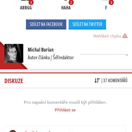
3
2
3
ARRGG
HAHA
F
SDÍLET NA FACEBOOK
SDÍLET NA TWITTER
Nahlásit chybu
Michal Burian
Autor článku / Šéfredaktor
DISKUZE
| 37 KOMENTÁŘŮ
Pro napsání komentáře musíš být přihlášen.
Přihlásit se