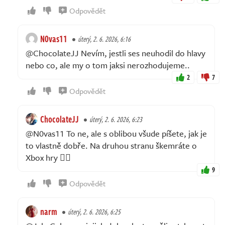
Odpovědět
N0vas11
úterý, 2. 6. 2026, 6:16
@ChocolateJJ Nevím, jestli ses neuhodil do hlavy
nebo co, ale my o tom jaksi nerozhodujeme..
2
7
Odpovědět
ChocolateJJ
úterý, 2. 6. 2026, 6:23
@N0vas11 To ne, ale s oblibou všude píšete, jak je
to vlastně dobře. Na druhou stranu škemráte o
Xbox hry 🤦‍♂️
9
Odpovědět
narm
úterý, 2. 6. 2026, 6:25