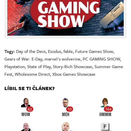
Tagy:
Day of the Devs
,
Exodus
,
fable
,
Future Games Show
,
Gears of War: E-Day
,
marvel's wolverine
,
PC GAMING SHOW
,
Playstation
,
State of Play
,
Story-Rich Showcase
,
Summer Game
Fest
,
Wholesome Direct
,
Xbox Games Showcase
LÍBIL SE TI ČLÁNEK?
62
10
164
WOW
MEH
HMMM