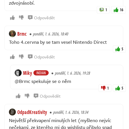
zdvojnásobí.
1
16
Odpovědět
Brmc
pondělí, 1. 6. 2026, 18:40
Toho 4.cervna by se tam vesel Nintendo Direct
5
Odpovědět
Miky
INDIAN
pondělí, 1. 6. 2026, 19:28
@Brmc spekuluje se o něm
1
5
Odpovědět
OdpadKreativity
pondělí, 1. 6. 2026, 18:34
Největší překvapení minulých let (myšleno nejvíc
nečekaný, ze kterého mi do wishlistu přibylo snad