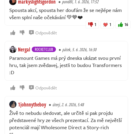
markyslightsgordon
pondělí, 1. 6. 2026, 17:52
Spousta akcí, spousta her doufám že se nejlépe nám
všem splní naše očekávání 💚💙❤️
1
1
16
Odpovědět
Nergal
ROCKETCLUB
pátek, 5. 6. 2026, 16:30
Paramount Games má prý dneska ukázat svou první
hru, tak jsem zvědavej, jestli to budou Transformers
:D
Odpovědět
1johnnytheboy
úterý, 2. 6. 2026, 5:48
Živě to nebudu sledovat, ale určitě si pak projdu
představené hry ze všech prezentací. Za mě největší
potenciál mají Wholesome Direct a Story-rich