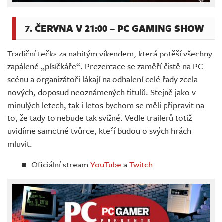
7. ČERVNA V 21:00 – PC GAMING SHOW
Tradiční tečka za nabitým víkendem, která potěší všechny
zapálené „písíčkáře“. Prezentace se zaměří čistě na PC
scénu a organizátoři lákají na odhalení celé řady zcela
nových, doposud neoznámených titulů. Stejně jako v
minulých letech, tak i letos bychom se měli připravit na
to, že tady to nebude tak svižné. Vedle trailerů totiž
uvidíme samotné tvůrce, kteří budou o svých hrách
mluvit.
Oficiální stream
YouTube
a
Twitch