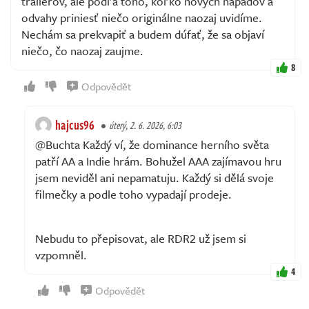
trailerov, ale podľa toho, koľko nových nápadov a
odvahy priniesť niečo originálne naozaj uvidíme.
Nechám sa prekvapiť a budem dúfať, že sa objaví
niečo, čo naozaj zaujme.
8
Odpovědět
hajcus96
úterý, 2. 6. 2026, 6:03
@Buchta Každý ví, že dominance herního světa
patří AA a Indie hrám. Bohužel AAA zajímavou hru
jsem neviděl ani nepamatuju. Každý si dělá svoje
filmečky a podle toho vypadají prodeje.
Nebudu to přepisovat, ale RDR2 už jsem si
vzpomněl.
4
Odpovědět