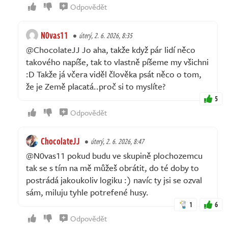
Odpovědět
N0vas11
úterý, 2. 6. 2026, 8:35
@ChocolateJJ Jo aha, takže když pár lidí něco
takového napíše, tak to vlastně píšeme my všichni
:D Takže já včera viděl člověka psát něco o tom,
že je Země placatá..proč si to myslíte?
5
Odpovědět
ChocolateJJ
úterý, 2. 6. 2026, 8:47
@N0vas11 pokud budu ve skupině plochozemcu
tak se s tím na mě můžeš obrátit, do té doby to
postrádá jakoukoliv logiku :) navíc ty jsi se ozval
sám, miluju tyhle potrefené husy.
1
6
Odpovědět