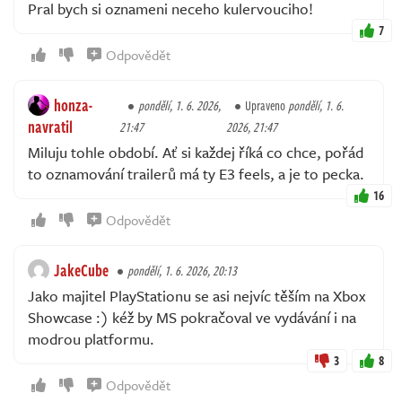
Pral bych si oznameni neceho kulervouciho!
7
Odpovědět
honza-
pondělí, 1. 6. 2026,
Upraveno
pondělí, 1. 6.
navratil
21:47
2026, 21:47
Miluju tohle období. Ať si každej říká co chce, pořád
to oznamování trailerů má ty E3 feels, a je to pecka.
16
Odpovědět
JakeCube
pondělí, 1. 6. 2026, 20:13
Jako majitel PlayStationu se asi nejvíc těším na Xbox
Showcase :) kéž by MS pokračoval ve vydávání i na
modrou platformu.
3
8
Odpovědět