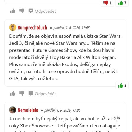
1
7
Odpovědět
Rumprechtduch
pondělí, 1. 6. 2026, 17:08
Doufám, že se objeví alespoň malá ukázka Star Wars
Jedi 3, či nějaké nové Star Wars hry... Těším se na
prezentaci Future Games Show, kde budou hlavní
moderátoři skvělý Troy Baker a Alix Wilton Regan.
Plus samozřejmě ukázka Exodus, delší gameplay
uvítám, na tuto hru se opravdu hodně těším, nebýt
GTA, tak vyšla už letos.
5
Odpovědět
Nemolelele
pondělí, 1. 6. 2026, 17:06
Ja nechcem byť nejaký rejpal, ale vrchol je už tak 2/3
roky Xbox Showcase.. Jeff poväčšinou len nahajpuje