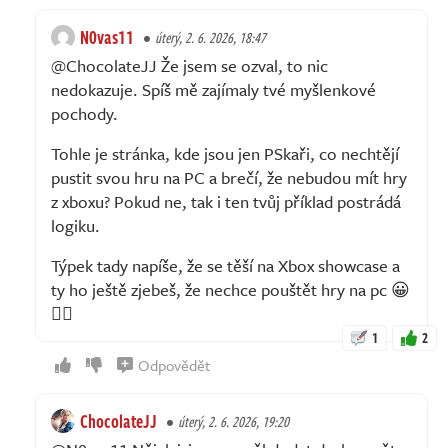
N0vas11
úterý, 2. 6. 2026, 18:47
@ChocolateJJ Že jsem se ozval, to nic
nedokazuje. Spíš mě zajímaly tvé myšlenkové
pochody.
Tohle je stránka, kde jsou jen PSkaři, co nechtějí
pustit svou hru na PC a brečí, že nebudou mít hry
z xboxu? Pokud ne, tak i ten tvůj příklad postrádá
logiku.
Týpek tady napíše, že se těší na Xbox showcase a
ty ho ještě zjebeš, že nechce pouštět hry na pc 😀
🤦‍♂️
1
2
Odpovědět
ChocolateJJ
úterý, 2. 6. 2026, 19:20