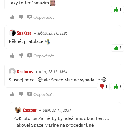
Taky to teď smažím
2
Odpovědět
SaxXxes
sobota, 23. 11., 12:05
Pěkné, gratulace
2
Odpovědět
Krutorus
pátek, 22. 11., 14:34
Slusnej pocet 😀 ale Space Marine vypada lip 😀
1
7
Odpovědět
Cassper
pátek, 22. 11., 20:51
@Krutorus Za mě by byl ideál mix obou her. ...
Takovej Space Marine na procedurálně