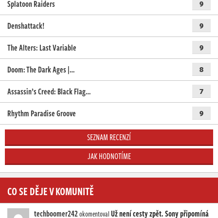
Splatoon Raiders
9
Denshattack!
9
The Alters: Last Variable
9
Doom: The Dark Ages |…
8
Assassin’s Creed: Black Flag…
7
Rhythm Paradise Groove
9
SEZNAM RECENZÍ
JAK HODNOTÍME
CO SE DĚJE V KOMUNITĚ
techboomer242
Už není cesty zpět. Sony připomíná
okomentoval