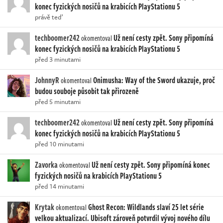
konec fyzických nosičů na krabicích PlayStationu 5
právě teď
techboomer242
Už není cesty zpět. Sony připomíná
okomentoval
konec fyzických nosičů na krabicích PlayStationu 5
před 3 minutami
JohnnyR
Onimusha: Way of the Sword ukazuje, proč
okomentoval
budou souboje působit tak přirozeně
před 5 minutami
techboomer242
Už není cesty zpět. Sony připomíná
okomentoval
konec fyzických nosičů na krabicích PlayStationu 5
před 10 minutami
Zavorka
Už není cesty zpět. Sony připomíná konec
okomentoval
fyzických nosičů na krabicích PlayStationu 5
před 14 minutami
Krytak
Ghost Recon: Wildlands slaví 25 let série
okomentoval
velkou aktualizací. Ubisoft zároveň potvrdil vývoj nového dílu