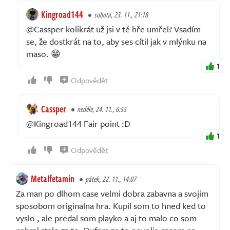
Kingroad144
sobota, 23. 11., 21:18
@Cassper kolikrát už jsi v té hře umřel? Vsadím
se, že dostkrát na to, aby ses cítil jak v mlýnku na
maso. 😁
1
Odpovědět
Cassper
neděle, 24. 11., 6:55
@Kingroad144 Fair point :D
1
Odpovědět
Metalfetamin
pátek, 22. 11., 14:07
Za man po dlhom case velmi dobra zabavna a svojim
sposobom originalna hra. Kupil som to hned ked to
vyslo , ale predal som playko a aj to malo co som