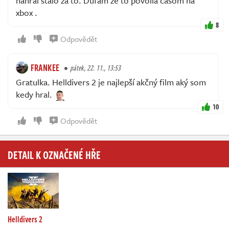
nahral stalo za to. Dufam ze to povolia casom na
xbox .
8
Odpovědět
FRANKEE
pátek, 22. 11., 13:53
Gratulka. Helldivers 2 je najlepší akčný film aký som
kedy hral.
10
Odpovědět
DETAIL K OZNAČENÉ HŘE
Helldivers 2