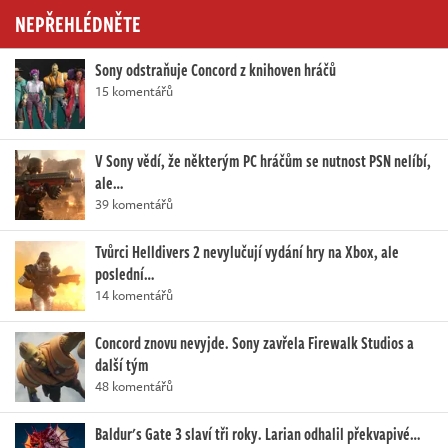
NEPŘEHLÉDNĚTE
Sony odstraňuje Concord z knihoven hráčů
15 komentářů
V Sony vědí, že některým PC hráčům se nutnost PSN nelíbí,
ale…
39 komentářů
Tvůrci Helldivers 2 nevylučují vydání hry na Xbox, ale
poslední…
14 komentářů
Concord znovu nevyjde. Sony zavřela Firewalk Studios a
další tým
48 komentářů
Baldur's Gate 3 slaví tři roky. Larian odhalil překvapivé…