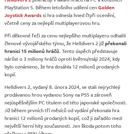
Živě
PlayStation 5. Během letošního udílení cen
Golden
Joystick Awards
si hra odnesla hned čtyři ocenění,
včetně ceny za nejlepší multiplayerovou hru.
Při děkovné řeči za cenu nejlepšího multiplayeru odhalili
členové vývojářského týmu, že Helldivers 2 již
překonali
hranici 15 milionů hráčů
. Tento úspěch představuje
nárůst o 3 miliony hráčů oproti květnu/máji 2024, kdy
bylo oznámeno, že hra dosáhla 12 milionů prodaných
kopií.
Helldivers 2, vydaný 8. února 2024, se stali nejrychleji
prodávanou hrou vydanou Sony na PS5 a zároveň
nejúspěšnějším PC titulem od této japonské společnosti.
Již během prvních tří měsíců od vydání překonala hra
hranici 12 milionů prodaných kopií, což ji zařadilo mezi
největší herní hity současnosti. Jen škoda potom toho
přešlapu s PSN účtem.