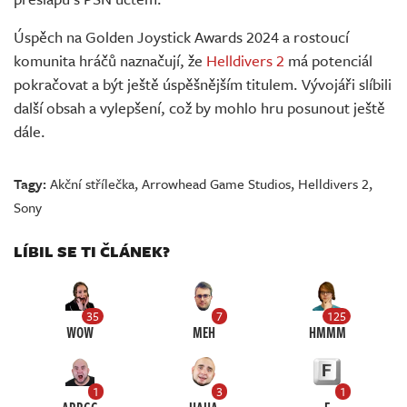
Úspěch na Golden Joystick Awards 2024 a rostoucí
komunita hráčů naznačují, že
Helldivers 2
má potenciál
pokračovat a být ještě úspěšnějším titulem. Vývojáři slíbili
další obsah a vylepšení, což by mohlo hru posunout ještě
dále.
Tagy:
Akční střílečka
,
Arrowhead Game Studios
,
Helldivers 2
,
Sony
LÍBIL SE TI ČLÁNEK?
35
7
125
WOW
MEH
HMMM
1
3
1