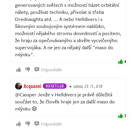
generovaných světech s možností házet orbitální
nálety, používat techniku, přivolat si třeba
Drednaughta atd. ... A nebo Helldivers i s
šikovným soubojovým systémem nablízko,
možností nějakého stromu dovedností a pocitem,
že hraju za opečovávanýho a skvěle vycvičenýho
supervojáka. A ne jen za nějaký další "maso do
mlýnku".
4
Odpovědět
Acquanni
ROCKETCLUB
sobota, 23. 11., 0:18
@Cassper Jenže v Helldivers je právě důležitá
součást to, že člověk hraje jen za další maso do
mlýnku 😄
3
Odpovědět