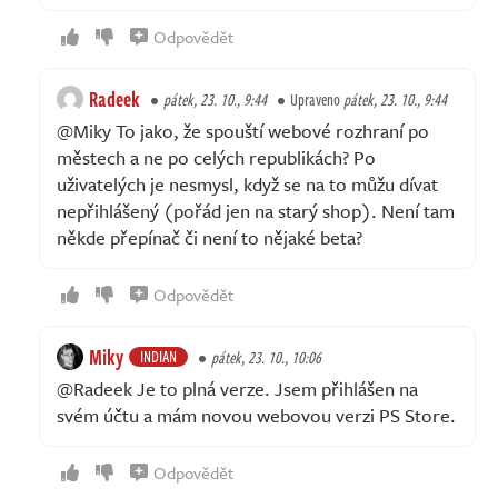
Odpovědět
Radeek
pátek, 23. 10., 9:44
Upraveno
pátek, 23. 10., 9:44
@Miky To jako, že spouští webové rozhraní po
městech a ne po celých republikách? Po
uživatelých je nesmysl, když se na to můžu dívat
nepřihlášený (pořád jen na starý shop). Není tam
někde přepínač či není to nějaké beta?
Odpovědět
Miky
INDIAN
pátek, 23. 10., 10:06
@Radeek Je to plná verze. Jsem přihlášen na
svém účtu a mám novou webovou verzi PS Store.
Odpovědět