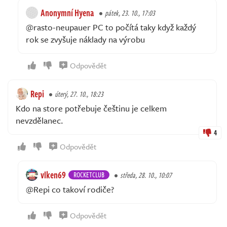
Anonymní Hyena
pátek, 23. 10., 17:03
@rasto-neupauer PC to počítá taky když každý
rok se zvyšuje náklady na výrobu
Odpovědět
Repi
úterý, 27. 10., 18:23
Kdo na store potřebuje češtinu je celkem
nevzdělanec.
4
Odpovědět
vlken69
ROCKETCLUB
středa, 28. 10., 10:07
@Repi co takoví rodiče?
Odpovědět