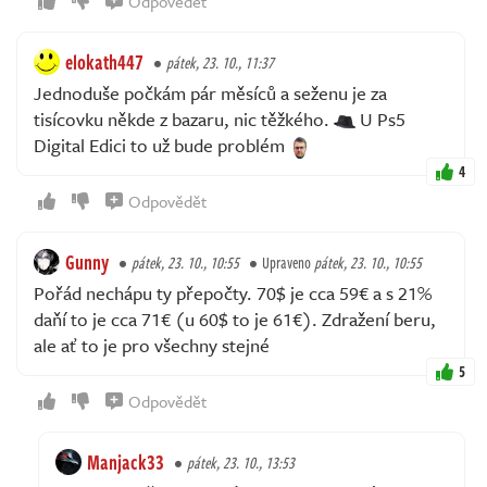
Odpovědět
elokath447
pátek, 23. 10., 11:37
Jednoduše počkám pár měsíců a seženu je za
tisícovku někde z bazaru, nic těžkého.
U Ps5
Digital Edici to už bude problém
4
Odpovědět
Gunny
pátek, 23. 10., 10:55
Upraveno
pátek, 23. 10., 10:55
Pořád nechápu ty přepočty. 70$ je cca 59€ a s 21%
daňí to je cca 71€ (u 60$ to je 61€). Zdražení beru,
ale ať to je pro všechny stejné
5
Odpovědět
Manjack33
pátek, 23. 10., 13:53