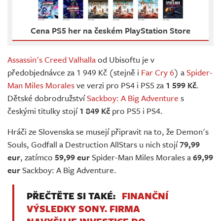
Cena PS5 her na českém PlayStation Store
Assassin's Creed Valhalla
od Ubisoftu je v
předobjednávce za 1 949 Kč (stejně i
Far Cry 6
) a
Spider-
Man Miles Morales
ve verzi pro PS4 i PS5 za
1 599 Kč
.
Dětské dobrodružství
Sackboy: A Big Adventure
s
českými titulky stojí
1 849 Kč
pro PS5 i PS4.
Hráči ze Slovenska se musejí připravit na to, že Demon's
Souls, Godfall a Destruction AllStars u nich stojí
79,99
eur
, zatímco
59,99 eur
Spider-Man Miles Morales a
69,99
eur
Sackboy: A Big Adventure.
PŘEČTĚTE SI TAKÉ:
FINANČNÍ
VÝSLEDKY SONY. FIRMA