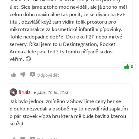
úlet. Sice jsme z toho moc neviděli, ale já z toho měl
celou dobu maximálně tak pocit, že se dívám na F2P
titul, obzvlášť když tam vidím tolik prostoru pro
mikrotransakce za kosmetické infantilní pípovinky.
Tohle nedopadne dobře. Do roku F2P nebo mrtvé
servery. Říkal jsem to u Desintegration, Rocket
Arena a kde jsou teď? I v tomto případě si dost
věřím. 😊
3
Odpovědět
Druda
pátek, 23. 10., 12:28
Jak bylo jednou zmíněno v ShowTime ceny her se
dlouho nezvedali a osobně my to nevadí rád zaplatím
o pár stovek víc za hru která mě bude bavit a kterou
si užijí