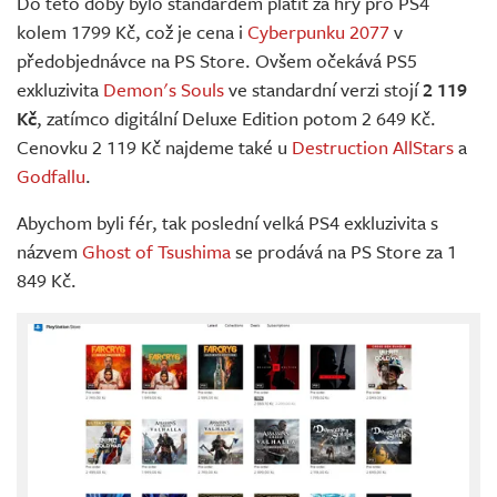
Do této doby bylo standardem platit za hry pro PS4
kolem 1799 Kč, což je cena i
Cyberpunku 2077
v
předobjednávce na PS Store. Ovšem očekává PS5
exkluzivita
Demon's Souls
ve standardní verzi stojí
2 119
Kč
, zatímco digitální Deluxe Edition potom 2 649 Kč.
Cenovku 2 119 Kč najdeme také u
Destruction AllStars
a
Godfallu
.
Abychom byli fér, tak poslední velká PS4 exkluzivita s
názvem
Ghost of Tsushima
se prodává na PS Store za 1
849 Kč.