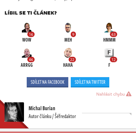
LÍBIL SE TI ČLÁNEK?
16
9
63
WOW
MEH
HMMM
46
22
12
ARRGG
HAHA
F
SDÍLET NA FACEBOOK
SDÍLET NA TWITTER
Nahlásit chybu
Michal Burian
Autor článku / Šéfredaktor