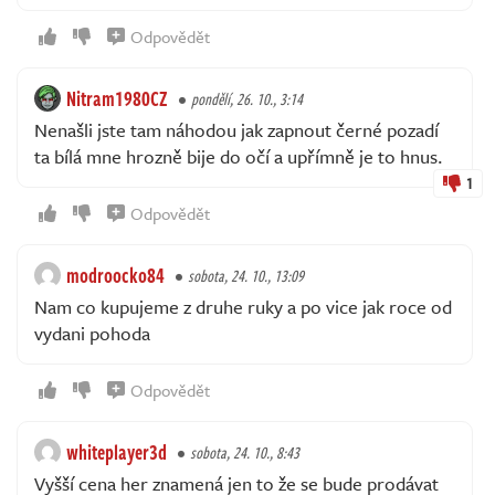
Odpovědět
Nitram1980CZ
pondělí, 26. 10., 3:14
Nenašli jste tam náhodou jak zapnout černé pozadí
ta bílá mne hrozně bije do očí a upřímně je to hnus.
1
Odpovědět
modroocko84
sobota, 24. 10., 13:09
Nam co kupujeme z druhe ruky a po vice jak roce od
vydani pohoda
Odpovědět
whiteplayer3d
sobota, 24. 10., 8:43
Vyšší cena her znamená jen to že se bude prodávat