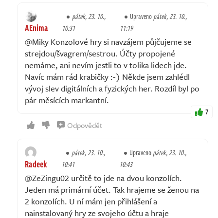
pátek, 23. 10.,
Upraveno
pátek, 23. 10.,
AEnima
10:31
11:19
@Miky Konzolové hry si navzájem půjčujeme se
strejdou/švagrem/sestrou. Účty propojené
nemáme, ani nevím jestli to v tolika lidech jde.
Navíc mám rád krabičky :-) Někde jsem zahlédl
vývoj slev digitálních a fyzických her. Rozdíl byl po
pár měsících markantní.
7
Odpovědět
pátek, 23. 10.,
Upraveno
pátek, 23. 10.,
Radeek
10:41
10:43
@ZeZingu02 určitě to jde na dvou konzolích.
Jeden má primární účet. Tak hrajeme se ženou na
2 konzolích. U ní mám jen přihlášení a
nainstalovaný hry ze svojeho účtu a hraje