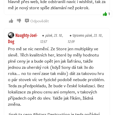
hlavně přes web, kde odstranili navíc i wishlist, tak za
mě je nový store spíše zklamání než pokrok.
1
Odpovědět
Naughty-Joel-
pátek, 23. 10.,
Upraveno
pátek, 23. 10.,
Dog
12:57
12:59
Pro mě se nic nemění. Ze Store jen multipláty ve
slevě. Těch kvalitních her, které by měly hodnotu
plné ceny je a bude opět jen jak šafránu, takže
jednou za uherský rok (když Sony dá tak 3x do
roka... no to není zase tak málo) dát za takovou hru
o pár stovek víc ve fyzické podobě nebude problém.
Teda za předpokladu, že bude v české lokalizaci. Bez
lokalizace za plnou cenu ani omylem, v takových
případech opět do slev. Takže jak říkám, žádná
změna.
Jinak ta cena Allstars Destruction je teda pořádný