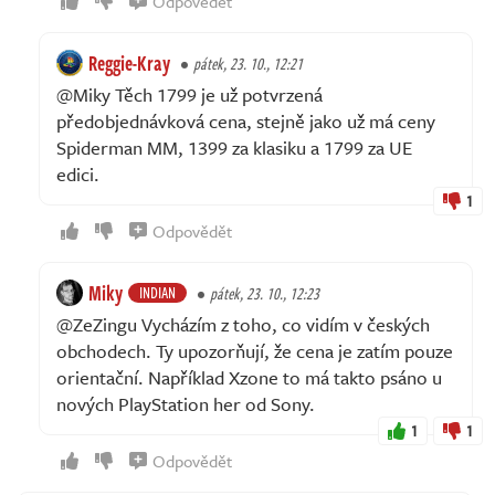
Odpovědět
Reggie-Kray
pátek, 23. 10., 12:21
@Miky Těch 1799 je už potvrzená
předobjednávková cena, stejně jako už má ceny
Spiderman MM, 1399 za klasiku a 1799 za UE
edici.
1
Odpovědět
Miky
INDIAN
pátek, 23. 10., 12:23
@ZeZingu Vycházím z toho, co vidím v českých
obchodech. Ty upozorňují, že cena je zatím pouze
orientační. Například Xzone to má takto psáno u
nových PlayStation her od Sony.
1
1
Odpovědět