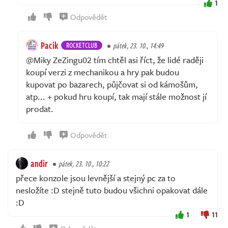
1
Odpovědět
Pacik
ROCKETCLUB
pátek, 23. 10., 14:49
@Miky ZeZingu02 tím chtěl asi říct, že lidé raději
koupí verzi z mechanikou a hry pak budou
kupovat po bazarech, půjčovat si od kámošům,
atp... + pokud hru koupí, tak mají stále možnost jí
prodat.
Odpovědět
andir
pátek, 23. 10., 10:22
přece konzole jsou levnější a stejný pc za to
nesložíte :D stejně tuto budou všichni opakovat dále
:D
1
11