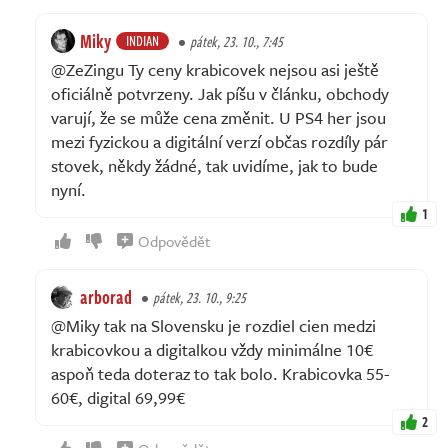
Miky
INDIAN
pátek, 23. 10., 7:45
@ZeZingu Ty ceny krabicovek nejsou asi ještě
oficiálně potvrzeny. Jak píšu v článku, obchody
varují, že se může cena změnit. U PS4 her jsou
mezi fyzickou a digitální verzí občas rozdíly pár
stovek, někdy žádné, tak uvidíme, jak to bude
nyní.
1
Odpovědět
arborad
pátek, 23. 10., 9:25
@Miky tak na Slovensku je rozdiel cien medzi
krabicovkou a digitalkou vždy minimálne 10€
aspoň teda doteraz to tak bolo. Krabicovka 55-
60€, digital 69,99€
2