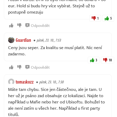
eur. Hold si budu hry více vybírat. Stejně už to
postupně omezuju
1
5
Odpovědět
Guardian
pátek, 23. 10., 7:53
Ceny jsou seper. Za kvalitu se musí platit. Nic není
zadarmo.
3
10
Odpovědět
tomaskozz
pátek, 23. 10., 7:30
Máte tam chybu. Sice jen částečnou, ale je tam. U
her už je psáno zad obsahuje cz lokalizaci. Najde to
například u Mafie nebo her od Ubisoftu. Bohužel to
ale není zatím u všech her. Například u first party
titulů.