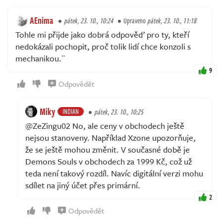
AEnima
pátek, 23. 10., 10:24
Upraveno
pátek, 23. 10., 11:18
Tohle mi přijde jako dobrá odpověď pro ty, kteří
nedokázali pochopit, proč tolik lidí chce konzoli s
mechanikou.¨
9
Odpovědět
Miky
INDIAN
pátek, 23. 10., 10:25
@ZeZingu02 No, ale ceny v obchodech ještě
nejsou stanoveny. Například Xzone upozorňuje,
že se ještě mohou změnit. V současné době je
Demons Souls v obchodech za 1999 Kč, což už
teda není takový rozdíl. Navíc digitální verzi mohu
sdílet na jiný účet přes primární.
2
Odpovědět