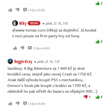
2
Odpovědět
Miky
INDIAN
pátek, 23. 10., 7:42
@www-tomas-com Děkuji za doplnění. Já koukal
v noci pouze na first-party hry od Sony.
3
Odpovědět
Reggie-Kray
pátek, 23. 10., 7:25
Sackboy: A Big Adventure za 1 849 Kč je dost
brutální cena, stejně jako novej Crash za 1750 Kč.
Jinak další výhoda koupit PS5 s mechanikou,
Demon's Souls jde koupit v krabici za 1799 Kč, a
následně ho pak střelit do bazaru za nějakých 900. :)
1
5
Odpovědět