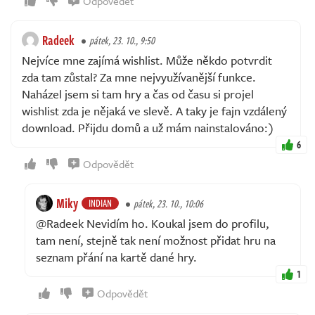
Odpovědět
Radeek
pátek, 23. 10., 9:50
Nejvíce mne zajímá wishlist. Může někdo potvrdit
zda tam zůstal? Za mne nejvyužívanější funkce.
Naházel jsem si tam hry a čas od času si projel
wishlist zda je nějaká ve slevě. A taky je fajn vzdálený
download. Přijdu domů a už mám nainstalováno:)
6
Odpovědět
Miky
INDIAN
pátek, 23. 10., 10:06
@Radeek Nevidím ho. Koukal jsem do profilu,
tam není, stejně tak není možnost přidat hru na
seznam přání na kartě dané hry.
1
Odpovědět