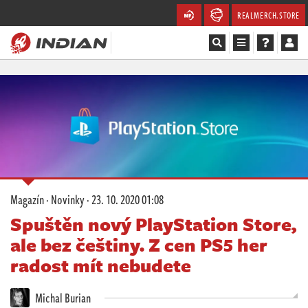
REALMERCH.STORE
Magazín
Recenze
Videa
Soutěže
Magazín
·
Novinky
·
23. 10. 2020 01:08
Databáze
Spuštěn nový PlayStation Store,
ale bez češtiny. Z cen PS5 her
Komunita
radost mít nebudete
Redakce
Michal Burian