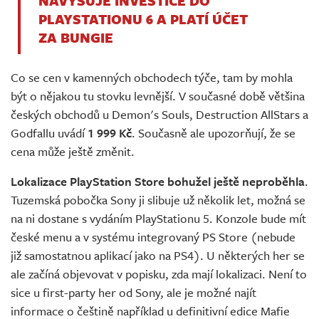
NAVYŠUJE INVESTICE DO
PLAYSTATIONU 6 A PLATÍ ÚČET
ZA BUNGIE
Co se cen v kamenných obchodech týče, tam by mohla
být o nějakou tu stovku levnější. V současné době většina
českých obchodů u Demon's Souls, Destruction AllStars a
Godfallu uvádí
1 999 Kč
. Současně ale upozorňují, že se
cena může ještě změnit.
Lokalizace PlayStation Store bohužel ještě neproběhla
.
Tuzemská pobočka Sony ji slibuje už několik let, možná se
na ni dostane s vydáním PlayStationu 5. Konzole bude mít
české menu a v systému integrovaný PS Store (nebude
již samostatnou aplikací jako na PS4). U některých her se
ale začíná objevovat v popisku, zda mají lokalizaci. Není to
sice u first-party her od Sony, ale je možné najít
informace o češtině například u definitivní edice Mafie