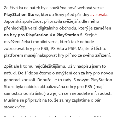
Živě
Ze čtvrtka na pátek byla spuštěna nová webová verze
PlayStation Store
, kterou Sony před pár dny
avizovala
.
Japonská společnost připravila svěžejší a dle mého
přehlednější verzi digitálního obchodu, který je
zaměřen
na hry pro PlayStation 4 a PlayStation 5
. Stejné
osvěžení čeká i mobilní verzi, která také nebude
zobrazovat hry pro PS3, PS Vita a PSP. Majitelé těchto
platforem musejí nakupovat hry přímo ze svého zařízení.
Zpět ale k tomu nejdůležitějšímu. Už v nadpisu jsem to
naťukl. Delší dobu čteme o navýšení cen za hry pro novou
generaci konzolí. Bohužel je to tady. S novým PlayStation
Store byla nabídka aktualizována o hry pro PS5 (mají
samostatnou stránku) a z jejich cen nebudete mít radost.
Musíme se připravit na to, že za hry zaplatíme o pár
stovek více.