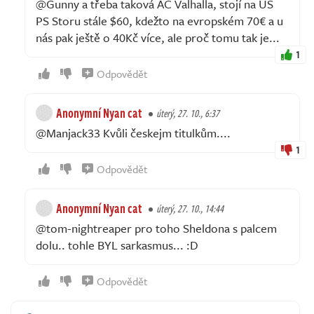
@Gunny a třeba taková AC Valhalla, stojí na US
PS Storu stále $60, kdežto na evropském 70€ a u
nás pak ještě o 40Kč více, ale proč tomu tak je...
1
Odpovědět
Anonymní Nyan cat
úterý, 27. 10., 6:37
@Manjack33 Kvůli českejm titulkům....
1
Odpovědět
Anonymní Nyan cat
úterý, 27. 10., 14:44
@tom-nightreaper pro toho Sheldona s palcem
dolu.. tohle BYL sarkasmus... :D
Odpovědět