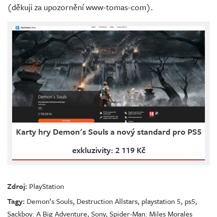
(děkuji za upozornění www-tomas-com).
Karty hry Demon's Souls a nový standard pro PS5
exkluzivity: 2 119 Kč
Zdroj:
PlayStation
Tagy:
Demon’s Souls
,
Destruction Allstars
,
playstation 5
,
ps5
,
Sackboy: A Big Adventure
,
Sony
,
Spider-Man: Miles Morales