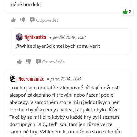
méně bordelu
2
Odpovědět
fightkostka
pondělí, 26. 10., 10:01
@whiteplayer3d chtel bych tomu verit
Odpovědět
Necromaniac
pátek, 23. 10., 14:49
Trochu jsem doufal že v knihovně přidají možnost
alespoň základního filtrování nebo řazení podle
abecedy. V samotném store mi u jednotlivých her
trochu chybí screeny a videa, tak jak to bylo dříve.
Také by se mi líbilo kdyby u každé hry byl i seznam
dostupných DLC, teď jsou tam jen různé verze
samotné hry. Vzhledem k tomu že na store chodím