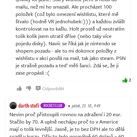
mailu, než mi ho smazali. Ale procházet 100
položek (což bylo omezení wishlistu, které mě
štvalo (hodně VR jednohubek:))) a každou zvlášt
kontrolovat na to kašlu. Holt prostě už neutratím
tolik kolik jsem utratil dříve (nebo taky více
pojedu disky). Navíc se říká jak je nintendo se
shopem pozadu - ale to mi dokonce položky z
wishlistu v akci posílá na mail, tak jako steam. PSN
je strašně pozadu a teď měli šanci. Zdá se, že ji
zase propásli :(
2
Odpovědět
darth-stofi
ROCKETCLUB
pátek, 23. 10., 9:49
Nevim proč přistoupili rovnou na zdražení i 20 eur.
Stačilo by 70. A uplně nechápu proč to v Americe
mají o tolik levnější. Jasně, je to bez DPH ale to dělá
rozdíl v kurzu. Dřív to bylo normálně 60 dolarů = 60