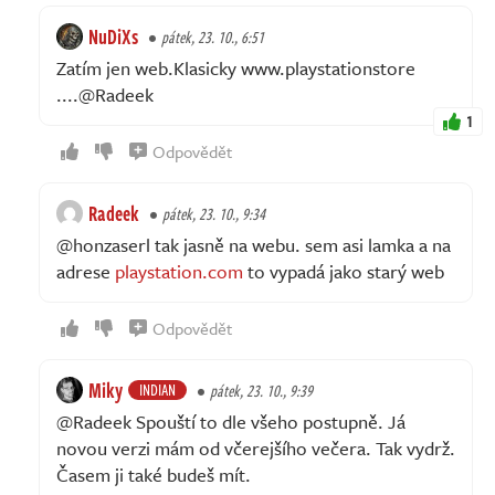
NuDiXs
pátek, 23. 10., 6:51
Zatím jen web.Klasicky www.playstationstore
....@Radeek
1
Odpovědět
Radeek
pátek, 23. 10., 9:34
@honzaserl tak jasně na webu. sem asi lamka a na
adrese
playstation.com
to vypadá jako starý web
Odpovědět
Miky
INDIAN
pátek, 23. 10., 9:39
@Radeek Spouští to dle všeho postupně. Já
novou verzi mám od včerejšího večera. Tak vydrž.
Časem ji také budeš mít.