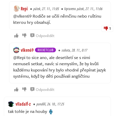
Repi
pátek, 27. 11., 11:05
Upraveno
pátek, 27. 11., 11:06
@vlken69 Rodiče se učili němčinu nebo ruštinu
kterou hry obsahují.
1
Odpovědět
vlken69
ROCKETCLUB
sobota, 28. 11., 0:17
@Repi to sice ano, ale desetiletí se s nimi
nemuseli setkat, navíc si nemyslím, že by kvůli
každému kupování hry bylo vhodné přepínat jazyk
systému, když by děti používali angličtinu
Odpovědět
vlladalf-z
pondělí, 26. 10., 17:25
tak tohle je na houby