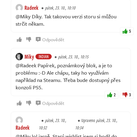
Radeek
pátek, 23. 10., 10:10
@Miky Díky. Tak takovou verzi storu si můžou
strčit někam.
5
Odpovědět
Miky
INDIAN
pátek, 23. 10., 10:15
@Radeek Papírek, poznámkový blok, a je to
problému :-D Ale chápu, taky ho využívám
například na Steamu. Třeba bude dostupný přes
konzoli PS5.
2
3
Odpovědět
pátek, 23. 10.,
Upraveno
pátek, 23. 10.,
Radeek
10:32
10:34
@Miky lol jasně. Starý wishlist jsem si hodil do