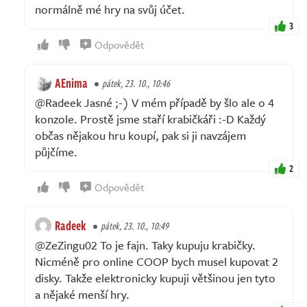
normálně mé hry na svůj účet.
3
Odpovědět
AEnima
pátek, 23. 10., 10:46
@Radeek Jasné ;-) V mém případě by šlo ale o 4
konzole. Prostě jsme staří krabičkáři :-D Každý
občas nějakou hru koupí, pak si ji navzájem
půjčíme.
2
Odpovědět
Radeek
pátek, 23. 10., 10:49
@ZeZingu02 To je fajn. Taky kupuju krabičky.
Nicméně pro online COOP bych musel kupovat 2
disky. Takže elektronicky kupuji většinou jen tyto
a nějaké menší hry.