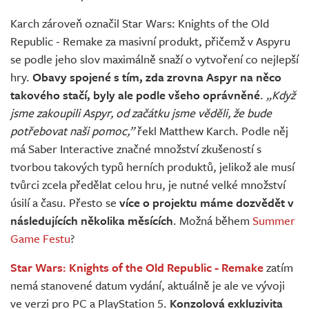
Karch zároveň označil Star Wars: Knights of the Old
Republic - Remake za masivní produkt, přičemž v Aspyru
se podle jeho slov maximálně snaží o vytvoření co nejlepší
hry.
Obavy spojené s tím, zda zrovna Aspyr na něco
takového stačí, byly ale podle všeho oprávněné
.
„Když
jsme zakoupili Aspyr, od začátku jsme věděli, že bude
potřebovat naši pomoc,”
řekl Matthew Karch. Podle něj
má Saber Interactive značné množství zkušeností s
tvorbou takových typů herních produktů, jelikož ale musí
tvůrci zcela předělat celou hru, je nutné velké množství
úsilí a času. Přesto se
více o projektu máme dozvědět v
následujících několika měsících
. Možná během
Summer
Game Festu
?
Star Wars: Knights of the Old Republic - Remake
zatím
nemá stanovené datum vydání, aktuálně je ale ve vývoji
ve verzi pro PC a PlayStation 5.
Konzolová exkluzivita