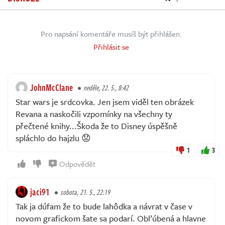
Pro napsání komentáře musíš být přihlášen.
Přihlásit se
JohnMcClane
neděle, 22. 5., 8:42
Star wars je srdcovka. Jen jsem viděl ten obrázek
Revana a naskočili vzpomínky na všechny ty
přečtené knihy...Škoda že to Disney úspěšně
spláchlo do hajzlu 😟
1
3
Odpovědět
jaci91
sobota, 21. 5., 22:19
Tak ja dúfam že to bude lahôdka a návrat v čase v
novom grafickom šate sa podarí. Obľúbená a hlavne