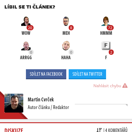
LÍBIL SE TI ČLÁNEK?
20
8
72
WOW
MEH
HMMM
0
0
2
ARRGG
HAHA
F
SDÍLET NA FACEBOOK
SDÍLET NA TWITTER
Nahlásit chybu
Martin Cvrček
Autor článku / Redaktor
DISKUZE
| 4 KOMENTÁŘŮ