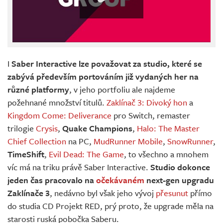
I
Saber Interactive lze považovat za studio, které se
zabývá především portováním již vydaných her na
různé platformy
, v jeho portfoliu ale najdeme
požehnané množství titulů.
Zaklínač 3: Divoký hon
a
Kingdom Come: Deliverance
pro Switch, remaster
trilogie
Crysis
,
Quake Champions
,
Halo: The Master
Chief Collection
na PC,
MudRunner Mobile
,
SnowRunner
,
TimeShift
,
Evil Dead: The Game
, to všechno a mnohem
víc má na triku právě Saber Interactive.
Studio dokonce
jeden čas pracovalo na
očekávaném
next-gen upgradu
Zaklínače 3
, nedávno byl však jeho vývoj
přesunut
přímo
do studia CD Projekt RED, prý proto, že upgrade měla na
starosti ruská pobočka Saberu.