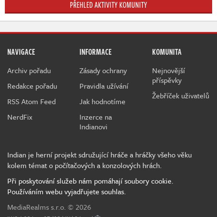
PŘEHLED AKTIVITY KOMUNITY
NAVIGACE
INFORMACE
KOMUNITA
Archiv pořadu
Zásady ochrany
Nejnovější
příspěvky
Redakce pořadu
Pravidla užívání
Žebříček uživatelů
RSS Atom Feed
Jak hodnotíme
NerdFix
Inzerce na
Indianovi
Indian je herní projekt sdružující hráče a hráčky všeho věku
kolem témat o počítačových a konzolových hrách.
Při poskytování služeb nám pomáhají soubory cookie.
Používáním webu vyjadřujete souhlas.
MediaRealms s.r.o.
© 2026