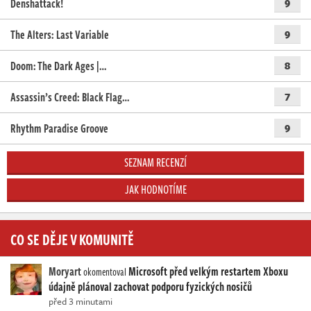
Denshattack!
9
The Alters: Last Variable
9
Doom: The Dark Ages |…
8
Assassin’s Creed: Black Flag…
7
Rhythm Paradise Groove
9
SEZNAM RECENZÍ
JAK HODNOTÍME
CO SE DĚJE V KOMUNITĚ
Moryart
Microsoft před velkým restartem Xboxu
okomentoval
údajně plánoval zachovat podporu fyzických nosičů
před 3 minutami