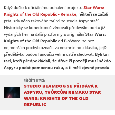
Živě
Když došlo k oficiálnímu odhalení projektu
Star Wars:
Knights of the Old Republic - Remake
, někteří se začali
ptát, zda něco takového tvůrci ze studia Aspyr stačí.
Historicky se koneckonců věnovali především portu již
vydaných her na další platformy a originální
Star Wars:
Knights of the Old Republic
od BioWare lze bez
nejmenších pochyb označit za nesmrtelnou klasiku, jejíž
předělávku budou fanoušci velmi ostře sledovat.
Byli tu i
tací, kteří předpokládali, že dříve či později musí někdo
Aspyru podat pomocnou ruku, a ti měli zjevně pravdu
.
STUDIO BEAMDOG SE PŘIDÁVÁ K
ASPYRU, TVŮRCŮM REMAKU STAR
WARS: KNIGHTS OF THE OLD
REPUBLIC