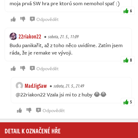
moja prvá SW hra pre ktorú som nemohol spať :)
6
Odpovědět
22riakon22
sobota, 21. 5., 11:09
Budu panikařit, až z toho něco uvidíme. Zatím jsem
ráda, že je remake ve vývoji.
8
Odpovědět
MadJigSaw
sobota, 21. 5., 21:49
@22riakon22 Vzala jsi mi to z huby 😂😂
5
Odpovědět
DETAIL K OZNAČENÉ HŘE