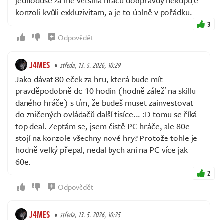
jednoduše za mě většina hráčů doopravdy nekupuje
konzoli kvůli exkluzivitam, a je to úplně v pořádku.
3
Odpovědět
J4MES
středa, 13. 5. 2026, 10:29
Jako dávat 80 eček za hru, která bude mít
pravděpodobně do 10 hodin (hodně záleží na skillu
daného hráče) s tím, že budeš muset zainvestovat
do zničených ovládačů další tisíce... :D tomu se říká
top deal. Zeptám se, jsem čistě PC hráče, ale 80e
stojí na konzole všechny nové hry? Protože tohle je
hodně velký přepal, nedal bych ani na PC více jak
60e.
2
Odpovědět
J4MES
středa, 13. 5. 2026, 10:25