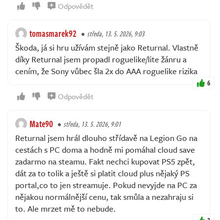
Odpovědět
tomasmarek92
středa, 13. 5. 2026, 9:03
Škoda, já si hru užívám stejně jako Returnal. Vlastně
díky Returnal jsem propadl roguelike/lite žánru a
cením, že Sony vůbec šla 2x do AAA roguelike rizika
6
Odpovědět
Mate90
středa, 13. 5. 2026, 9:01
Returnal jsem hrál dlouho střídavě na Legion Go na
cestách s PC doma a hodně mi pomáhal cloud save
zadarmo na steamu. Fakt nechci kupovat PS5 zpět,
dát za to tolik a ještě si platit cloud plus nějaký PS
portal,co to jen streamuje. Pokud nevyjde na PC za
nějakou normálnější cenu, tak smůla a nezahraju si
to. Ale mrzet mě to nebude.