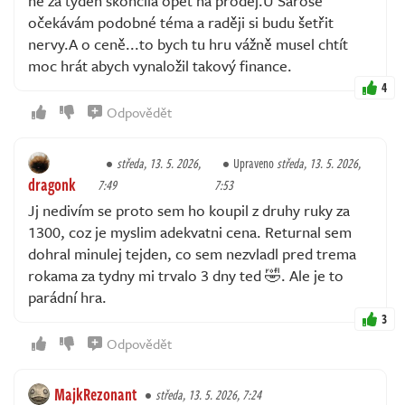
ne za týden skončila opět na prodej.U Sarose
očekávám podobné téma a raději si budu šetřit
nervy.A o ceně...to bych tu hru vážně musel chtít
moc hrát abych vynaložil takový finance.
4
Odpovědět
středa, 13. 5. 2026,
Upraveno
středa, 13. 5. 2026,
dragonk
7:49
7:53
Jj nedivím se proto sem ho koupil z druhy ruky za
1300, coz je myslim adekvatni cena. Returnal sem
dohral minulej tejden, co sem nezvladl pred trema
rokama za tydny mi trvalo 3 dny ted 🤣. Ale je to
parádní hra.
3
Odpovědět
MajkRezonant
středa, 13. 5. 2026, 7:24