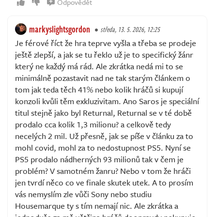
Odpovědět
markyslightsgordon
středa, 13. 5. 2026, 12:25
Je férové říct že hra teprve vyšla a třeba se prodeje
ještě zlepší, a jak se tu řeklo už je to specifický žánr
který ne každý má rád. Ale zkrátka nedá mi to se
minimálně pozastavit nad ne tak starým článkem o
tom jak teda těch 41% nebo kolik hráčů si kupují
konzoli kvůli těm exkluzivitam. Ano Saros je speciální
titul stejně jako byl Returnal, Returnal se v té době
prodalo cca kolik 1,3 milionu? a celkově tedy
necelých 2 mil. Už přesně, jak se píše v článku za to
mohl covid, mohl za to nedostupnost PS5. Nyní se
PS5 prodalo nádherných 93 milionů tak v čem je
problém? V samotném žanru? Nebo v tom že hráči
jen tvrdí něco co ve finale skutek utek. A to prosím
vás nemyslím zle vůči Sony nebo studiu
Housemarque ty s tím nemají nic. Ale zkrátka a