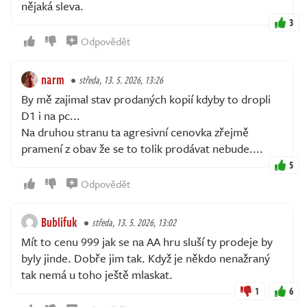
nějaká sleva.
3
Odpovědět
narm
středa, 13. 5. 2026, 13:26
By mě zajimal stav prodaných kopií kdyby to dropli
D1 i na pc...
Na druhou stranu ta agresivní cenovka zřejmě
pramení z obav že se to tolik prodávat nebude....
5
Odpovědět
Bublifuk
středa, 13. 5. 2026, 13:02
Mít to cenu 999 jak se na AA hru sluší ty prodeje by
byly jinde. Dobře jim tak. Když je někdo nenažraný
tak nemá u toho ještě mlaskat.
1
6