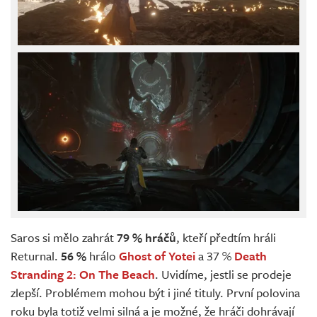
Saros si mělo zahrát
79 % hráčů
, kteří předtím hráli
Returnal.
56 %
hrálo
Ghost of Yotei
a 37 %
Death
Stranding 2: On The Beach
. Uvidíme, jestli se prodeje
zlepší. Problémem mohou být i jiné tituly. První polovina
roku byla totiž velmi silná a je možné, že hráči dohrávají