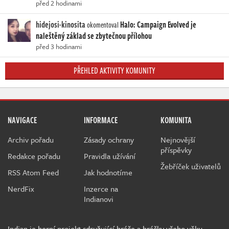
před 2 hodinami
hidejosi-kinosita
Halo: Campaign Evolved je
okomentoval
naleštěný základ se zbytečnou přílohou
před 3 hodinami
PŘEHLED AKTIVITY KOMUNITY
NAVIGACE
INFORMACE
KOMUNITA
Archiv pořadu
Zásady ochrany
Nejnovější
příspěvky
Redakce pořadu
Pravidla užívání
Žebříček uživatelů
RSS Atom Feed
Jak hodnotíme
NerdFix
Inzerce na
Indianovi
Indian je herní projekt sdružující hráče a hráčky všeho věku