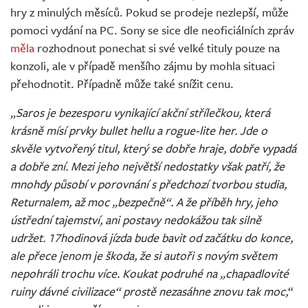
hry z minulých měsíců. Pokud se prodeje nezlepší, může
pomoci vydání na PC. Sony se sice dle neoficiálních zpráv
měla
rozhodnout ponechat si své velké tituly pouze na
konzoli, ale v případě menšího zájmu by mohla situaci
přehodnotit. Případně může také snížit cenu.
„
Saros je bezesporu vynikající akční střílečkou, která
krásně mísí prvky bullet hellu a rogue-lite her. Jde o
skvěle vytvořený titul, který se dobře hraje, dobře vypadá
a dobře zní. Mezi jeho největší nedostatky však patří, že
mnohdy působí v porovnání s předchozí tvorbou studia,
Returnalem, až moc „bezpečně“. A že příběh hry, jeho
ústřední tajemství, ani postavy nedokážou tak silně
udržet. 17hodinová jízda bude bavit od začátku do konce,
ale přece jenom je škoda, že si autoři s novým světem
nepohráli trochu více. Koukat podruhé na „chapadlovité
ruiny dávné civilizace“ prostě nezasáhne znovu tak moc,
“