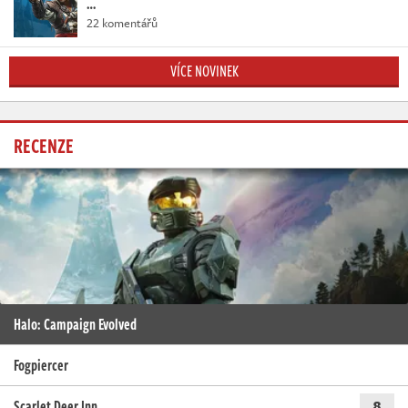
…
22 komentářů
VÍCE NOVINEK
RECENZE
Halo: Campaign Evolved
Fogpiercer
Scarlet Deer Inn
8