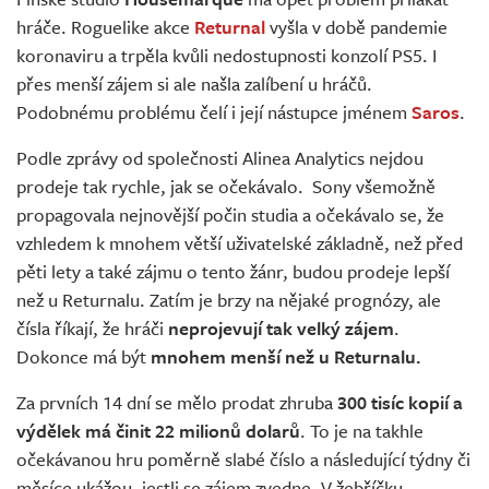
Živě
hráče. Roguelike akce
Returnal
vyšla v době pandemie
koronaviru a trpěla kvůli nedostupnosti konzolí PS5. I
přes menší zájem si ale našla zalíbení u hráčů.
Podobnému problému čelí i její nástupce jménem
Saros
.
Podle zprávy od společnosti Alinea Analytics nejdou
prodeje tak rychle, jak se očekávalo. Sony všemožně
propagovala nejnovější počin studia a očekávalo se, že
vzhledem k mnohem větší uživatelské základně, než před
pěti lety a také zájmu o tento žánr, budou prodeje lepší
než u Returnalu. Zatím je brzy na nějaké prognózy, ale
čísla říkají, že hráči
neprojevují tak velký zájem
.
Dokonce má být
mnohem menší než u Returnalu.
Za prvních 14 dní se mělo prodat zhruba
300 tisíc kopií a
výdělek má činit 22 milionů dolarů
. To je na takhle
očekávanou hru poměrně slabé číslo a následující týdny či
měsíce ukážou, jestli se zájem zvedne. V žebříčku