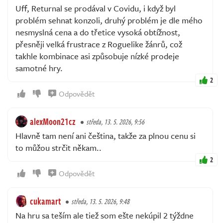
Uff, Returnal se prodával v Covidu, i když byl
problém sehnat konzoli, druhý problém je dle mého
nesmyslná cena a do třetice vysoká obtížnost,
přesněji velká frustrace z Roguelike žánrů, což
takhle kombinace asi způsobuje nízké prodeje
samotné hry.
2
Odpovědět
alexMoon21cz
středa, 13. 5. 2026, 9:56
Hlavně tam není ani čeština, takže za plnou cenu si
to můžou strčit někam..
2
Odpovědět
cukamart
středa, 13. 5. 2026, 9:48
Na hru sa teším ale tiež som ešte nekúpil 2 týždne