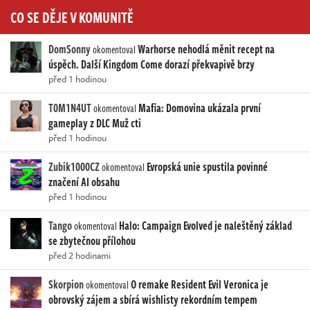
CO SE DĚJE V KOMUNITĚ
DomSonny
Warhorse nehodlá měnit recept na
okomentoval
úspěch. Další Kingdom Come dorazí překvapivě brzy
před 1 hodinou
T0M1N4UT
Mafia: Domovina ukázala první
okomentoval
gameplay z DLC Muž cti
před 1 hodinou
Zubik1000CZ
Evropská unie spustila povinné
okomentoval
značení AI obsahu
před 1 hodinou
Tango
Halo: Campaign Evolved je naleštěný základ
okomentoval
se zbytečnou přílohou
před 2 hodinami
Skorpion
O remake Resident Evil Veronica je
okomentoval
obrovský zájem a sbírá wishlisty rekordním tempem