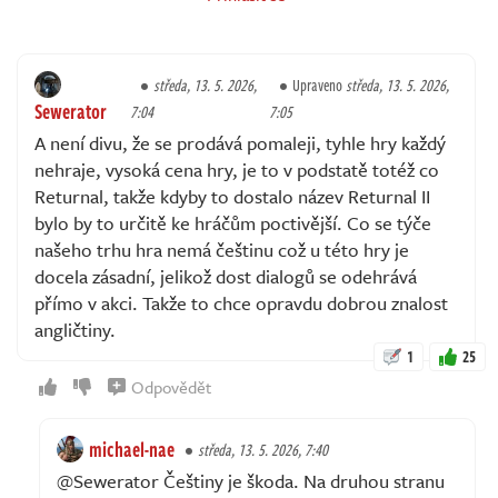
středa, 13. 5. 2026,
Upraveno
středa, 13. 5. 2026,
Sewerator
7:04
7:05
A není divu, že se prodává pomaleji, tyhle hry každý
nehraje, vysoká cena hry, je to v podstatě totéž co
Returnal, takže kdyby to dostalo název Returnal II
bylo by to určitě ke hráčům poctivější. Co se týče
našeho trhu hra nemá češtinu což u této hry je
docela zásadní, jelikož dost dialogů se odehrává
přímo v akci. Takže to chce opravdu dobrou znalost
angličtiny.
1
25
Odpovědět
michael-nae
středa, 13. 5. 2026, 7:40
@Sewerator Češtiny je škoda. Na druhou stranu