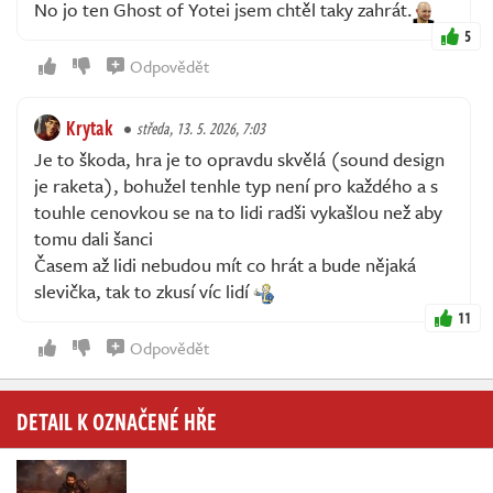
No jo ten Ghost of Yotei jsem chtěl taky zahrát.
5
Odpovědět
Krytak
středa, 13. 5. 2026, 7:03
Je to škoda, hra je to opravdu skvělá (sound design
je raketa), bohužel tenhle typ není pro každého a s
touhle cenovkou se na to lidi radši vykašlou než aby
tomu dali šanci
Časem až lidi nebudou mít co hrát a bude nějaká
slevička, tak to zkusí víc lidí
11
Odpovědět
DETAIL K OZNAČENÉ HŘE