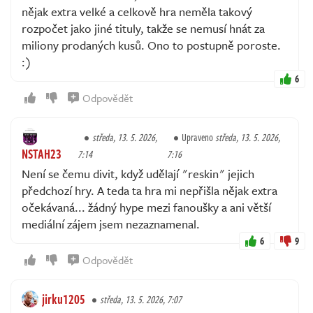
nějak extra velké a celkově hra neměla takový
rozpočet jako jiné tituly, takže se nemusí hnát za
miliony prodaných kusů. Ono to postupně poroste.
:)
6
Odpovědět
středa, 13. 5. 2026,
Upraveno
středa, 13. 5. 2026,
NSTAH23
7:14
7:16
Není se čemu divit, když udělají "reskin" jejich
předchozí hry. A teda ta hra mi nepřišla nějak extra
očekávaná... žádný hype mezi fanoušky a ani větší
mediální zájem jsem nezaznamenal.
6
9
Odpovědět
jirku1205
středa, 13. 5. 2026, 7:07