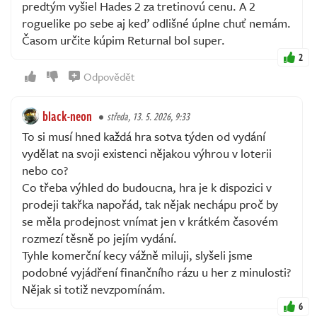
predtým vyšiel Hades 2 za tretinovú cenu. A 2
roguelike po sebe aj keď odlišné úplne chuť nemám.
Časom určite kúpim Returnal bol super.
2
Odpovědět
black-neon
středa, 13. 5. 2026, 9:33
To si musí hned každá hra sotva týden od vydání
vydělat na svoji existenci nějakou výhrou v loterii
nebo co?
Co třeba výhled do budoucna, hra je k dispozici v
prodeji takřka napořád, tak nějak nechápu proč by
se měla prodejnost vnímat jen v krátkém časovém
rozmezí těsně po jejím vydání.
Tyhle komerční kecy vážně miluji, slyšeli jsme
podobné vyjádření finančního rázu u her z minulosti?
Nějak si totiž nevzpomínám.
6