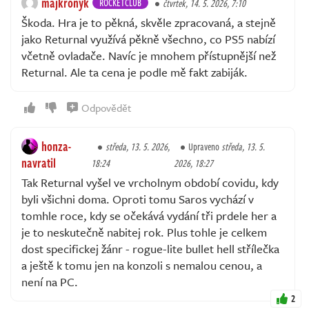
majkronyk
ROCKETCLUB
čtvrtek, 14. 5. 2026, 7:10
Škoda. Hra je to pěkná, skvěle zpracovaná, a stejně
jako Returnal využívá pěkně všechno, co PS5 nabízí
včetně ovladače. Navíc je mnohem přístupnější než
Returnal. Ale ta cena je podle mě fakt zabiják.
Odpovědět
honza-
středa, 13. 5. 2026,
Upraveno
středa, 13. 5.
navratil
18:24
2026, 18:27
Tak Returnal vyšel ve vrcholnym období covidu, kdy
byli všichni doma. Oproti tomu Saros vychází v
tomhle roce, kdy se očekává vydání tři prdele her a
je to neskutečně nabitej rok. Plus tohle je celkem
dost specifickej žánr - rogue-lite bullet hell střílečka
a ještě k tomu jen na konzoli s nemalou cenou, a
není na PC.
2