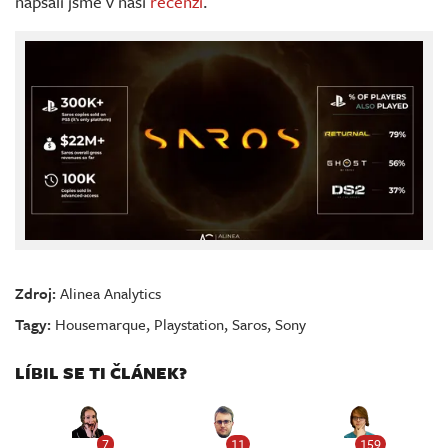
napsali jsme v naší
recenzi
.
Zdroj:
Alinea Analytics
Tagy:
Housemarque
,
Playstation
,
Saros
,
Sony
LÍBIL SE TI ČLÁNEK?
7
11
159