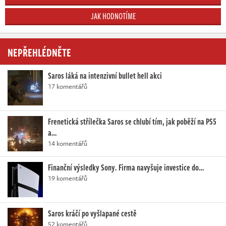
JAK HODNOTÍME
NEPŘEHLÉDNĚTE
Saros láká na intenzivní bullet hell akci
17 komentářů
Frenetická střílečka Saros se chlubí tím, jak poběží na PS5
a…
14 komentářů
Finanční výsledky Sony. Firma navyšuje investice do…
19 komentářů
Saros kráčí po vyšlapané cestě
52 komentářů