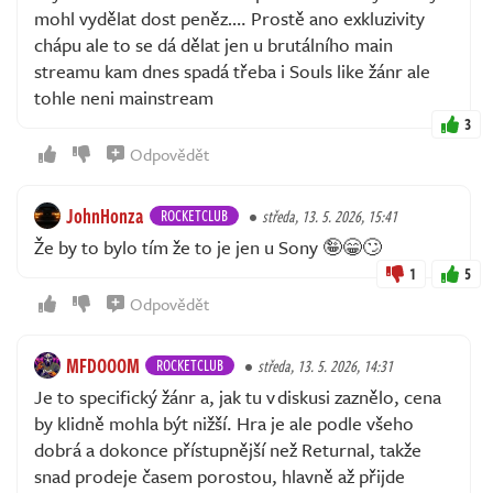
mohl vydělat dost peněz…. Prostě ano exkluzivity
chápu ale to se dá dělat jen u brutálního main
streamu kam dnes spadá třeba i Souls like žánr ale
tohle neni mainstream
3
Odpovědět
JohnHonza
ROCKETCLUB
středa, 13. 5. 2026, 15:41
Že by to bylo tím že to je jen u Sony 🤪😁🙄
1
5
Odpovědět
MFDOOOM
ROCKETCLUB
středa, 13. 5. 2026, 14:31
Je to specifický žánr a, jak tu v diskusi zaznělo, cena
by klidně mohla být nižší. Hra je ale podle všeho
dobrá a dokonce přístupnější než Returnal, takže
snad prodeje časem porostou, hlavně až přijde