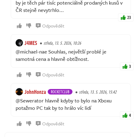
by je těch pár tisíc potenciálně prodaných kusů v
ČR stejně nevytrhlo...
23
Odpovědět
J4MES
středa, 13. 5. 2026, 10:26
@michael-nae Souhlas, největší problé je
samotná cena a hlavně obtížnost.
3
Odpovědět
JohnHonza
ROCKETCLUB
středa, 13. 5. 2026, 15:42
@Sewerator hlavně kdyby to bylo na Xboxu
potažmo PC tak by to hrálo víc lidí
4
Odpovědět