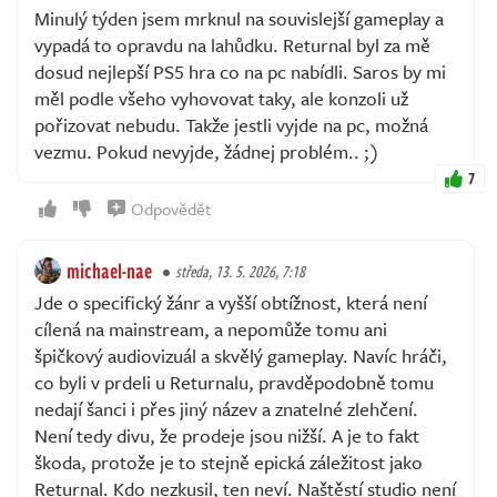
Minulý týden jsem mrknul na souvislejší gameplay a
vypadá to opravdu na lahůdku. Returnal byl za mě
dosud nejlepší PS5 hra co na pc nabídli. Saros by mi
měl podle všeho vyhovovat taky, ale konzoli už
pořizovat nebudu. Takže jestli vyjde na pc, možná
vezmu. Pokud nevyjde, žádnej problém.. ;)
7
Odpovědět
michael-nae
středa, 13. 5. 2026, 7:18
Jde o specifický žánr a vyšší obtížnost, která není
cílená na mainstream, a nepomůže tomu ani
špičkový audiovizuál a skvělý gameplay. Navíc hráči,
co byli v prdeli u Returnalu, pravděpodobně tomu
nedají šanci i přes jiný název a znatelné zlehčení.
Není tedy divu, že prodeje jsou nižší. A je to fakt
škoda, protože je to stejně epická záležitost jako
Returnal. Kdo nezkusil, ten neví. Naštěstí studio není