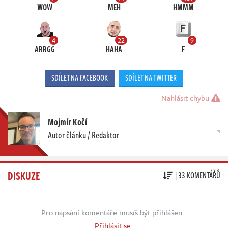
WOW
MEH
HMMM
4
22
9
ARRGG
HAHA
F
SDÍLET NA FACEBOOK
SDÍLET NA TWITTER
Nahlásit chybu
Mojmír Kočí
Autor článku / Redaktor
DISKUZE
| 33 KOMENTÁŘŮ
Pro napsání komentáře musíš být přihlášen.
Přihlásit se