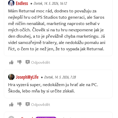
Endless
čtvrtek, 14. 5. 2026, 16:12
Mám Returnal moc rád, dodnes to považuju za
nejlepší hru od PS Studios tuto generaci, ale Saros
mě ničím nenalákal, marketing naprosto selhal v
mých očích. Člověk si na tu hru nevzpomene jak je
den dlouhej, a to je převážně chyba marketingu. Já
videl samozřejmě trailery, ale nedokážu pomalu ani
říct, o čem to je než jen, že to vypada jak Returnal.
Odpovědět
JosephMyLife
čtvrtek, 14. 5. 2026, 7:28
Hra vyzerá super, nedokážem ju hrať ale na PC.
Škoda, lebo mňa by si určite získali.
Odpovědět