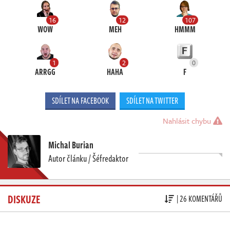
16
12
107
WOW
MEH
HMMM
1
2
0
ARRGG
HAHA
F
SDÍLET NA FACEBOOK
SDÍLET NA TWITTER
Nahlásit chybu
Michal Burian
Autor článku / Šéfredaktor
DISKUZE
| 26 KOMENTÁŘŮ