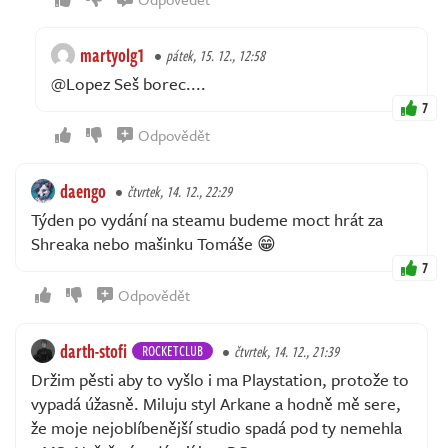
martyolg1
pátek, 15. 12., 12:58
@Lopez Seš borec....
7
Odpovědět
daengo
čtvrtek, 14. 12., 22:29
Týden po vydání na steamu budeme moct hrát za
Shreaka nebo mašinku Tomáše 😁
7
Odpovědět
darth-stofi
ROCKETCLUB
čtvrtek, 14. 12., 21:39
Držim pěsti aby to vyšlo i ma Playstation, protože to
vypadá úžasně. Miluju styl Arkane a hodně mě sere,
že moje nejoblíbenější studio spadá pod ty nemehla