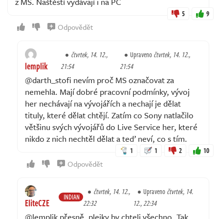
z MS. Naštěstí vydávají i na PC
5
9
Odpovědět
čtvrtek, 14. 12.,
Upraveno
čtvrtek, 14. 12.,
lemplik
21:54
21:54
@darth_stofi nevím proč MS označovat za
nemehla. Mají dobré pracovní podmínky, vývoj
her nechávají na vývojářích a nechají je dělat
tituly, které dělat chtějí. Zatím co Sony natlačilo
většinu svých vývojářů do Live Service her, které
nikdo z nich nechtěl dělat a teď neví, co s tím.
1
1
2
10
Odpovědět
čtvrtek, 14. 12.,
Upraveno
čtvrtek, 14.
INDIAN
EliteCZE
22:32
12., 22:34
@lemplik přesně, plejky by chteli všechno. Tak