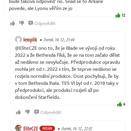
bude taková odpověď no. Snad se to Arkane
povede, ale Lyonu věřím ze jo
12
Odpovědět
lemplik
čtvrtek, 14. 12., 21:44
@EliteCZE ono to, že je Blade ve vývoji od roku
2022 a že Bethesda říká, že se na tom začalo dělat
až nedávno se nevylučuje. Předprodukce opravdu
mohla jet od r. 2022 s tím, že teprve nedávno se
rozjela normální produkce. Dost pochybuji, že by
v tom Bethesda lhala. TES VI byl od r. 2018 taky v
předprodukci, ale produkci rozjeli až po
dokončení Starfieldu.
6
Odpovědět
EliteCZE
INDIAN
čtvrtek, 14. 12., 22:32