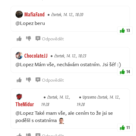
MafiaFand
čtvrtek, 14. 12., 18:20
@Lopez beru
13
Odpovědět
ChocolateJJ
čtvrtek, 14. 12., 18:23
@Lopez Mám vše, nechávám ostatním. Jsi šéf :)
14
Odpovědět
čtvrtek, 14. 12.,
Upraveno
čtvrtek, 14. 12.,
TheMidur
19:28
19:28
@Lopez Také mam vše, ale cením to že jsi se
podělil s ostatníma
11
Odpovědět