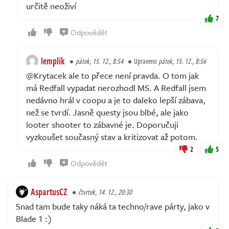
určitě neoživí
7
Odpovědět
lemplik
pátek, 15. 12., 8:54
Upraveno
pátek, 15. 12., 8:56
@Krytacek ale to přece není pravda. O tom jak
má Redfall vypadat nerozhodl MS. A Redfall jsem
nedávno hrál v coopu a je to daleko lepší zábava,
než se tvrdí. Jasně questy jsou blbé, ale jako
looter shooter to zábavné je. Doporučuji
vyzkoušet současný stav a kritizovat až potom.
2
5
Odpovědět
AspartusCZ
čtvrtek, 14. 12., 20:30
Snad tam bude taky náká ta techno/rave párty, jako v
Blade 1 :)