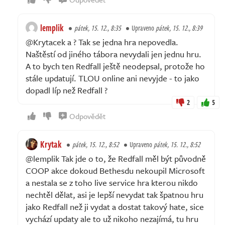
lemplik
pátek, 15. 12., 8:35
Upraveno
pátek, 15. 12., 8:39
@Krytacek a ? Tak se jedna hra nepovedla.
Naštěstí od jiného tábora nevydali jen jednu hru.
A to bych ten Redfall ještě neodepsal, protože ho
stále updatují. TLOU online ani nevyjde - to jako
dopadl líp než Redfall ?
2
5
Odpovědět
Krytak
pátek, 15. 12., 8:52
Upraveno
pátek, 15. 12., 8:52
@lemplik Tak jde o to, že Redfall měl být původně
COOP akce dokoud Bethesdu nekoupil Microsoft
a nestala se z toho live service hra kterou nikdo
nechtěl dělat, asi je lepší nevydat tak špatnou hru
jako Redfall než ji vydat a dostat takový hate, sice
vychází updaty ale to už nikoho nezajímá, tu hru