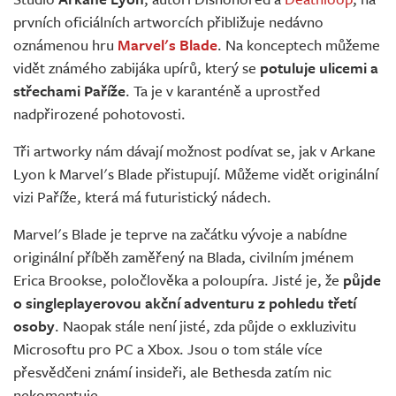
Živě
prvních oficiálních artworcích přibližuje nedávno
oznámenou hru
Marvel's Blade
. Na konceptech můžeme
vidět známého zabijáka upírů, který se
potuluje ulicemi a
střechami Paříže
. Ta je v karanténě a uprostřed
nadpřirozené pohotovosti.
Tři artworky nám dávají možnost podívat se, jak v Arkane
Lyon k Marvel's Blade přistupují. Můžeme vidět originální
vizi Paříže, která má futuristický nádech.
Marvel's Blade je teprve na začátku vývoje a nabídne
originální příběh zaměřený na Blada, civilním jménem
Erica Brookse, poločlověka a poloupíra. Jisté je, že
půjde
o singleplayerovou akční adventuru z pohledu třetí
osoby
. Naopak stále není jisté, zda půjde o exkluzivitu
Microsoftu pro PC a Xbox. Jsou o tom stále více
přesvědčeni známí insideři, ale Bethesda zatím nic
nekomentuje.