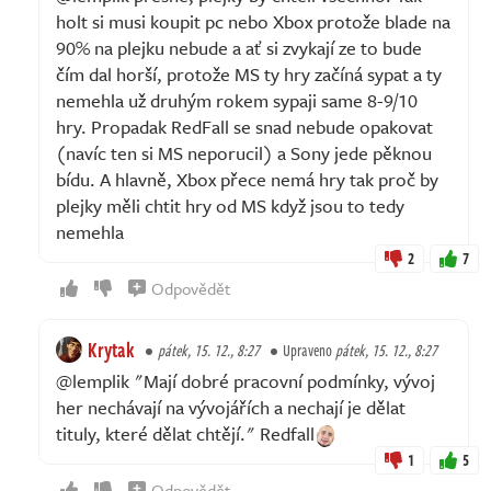
holt si musi koupit pc nebo Xbox protože blade na
90% na plejku nebude a ať si zvykají ze to bude
čím dal horší, protože MS ty hry začíná sypat a ty
nemehla už druhým rokem sypaji same 8-9/10
hry. Propadak RedFall se snad nebude opakovat
(navíc ten si MS neporucil) a Sony jede pěknou
bídu. A hlavně, Xbox přece nemá hry tak proč by
plejky měli chtit hry od MS když jsou to tedy
nemehla
2
7
Odpovědět
Krytak
pátek, 15. 12., 8:27
Upraveno
pátek, 15. 12., 8:27
@lemplik "Mají dobré pracovní podmínky, vývoj
her nechávají na vývojářích a nechají je dělat
tituly, které dělat chtějí." Redfall
1
5
Odpovědět