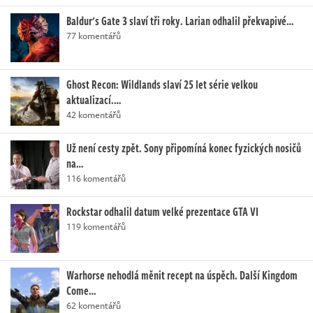
Baldur's Gate 3 slaví tři roky. Larian odhalil překvapivé…
77 komentářů
Ghost Recon: Wildlands slaví 25 let série velkou
aktualizací.…
42 komentářů
Už není cesty zpět. Sony připomíná konec fyzických nosičů
na…
116 komentářů
Rockstar odhalil datum velké prezentace GTA VI
119 komentářů
Warhorse nehodlá měnit recept na úspěch. Další Kingdom
Come…
62 komentářů