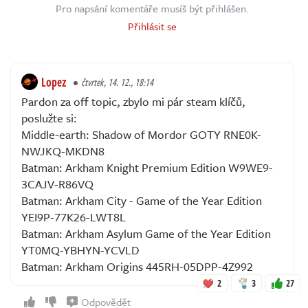
Pro napsání komentáře musíš být přihlášen.
Přihlásit se
Lopez
čtvrtek, 14. 12., 18:14
Pardon za off topic, zbylo mi pár steam klíčů,
poslužte si:
Middle-earth: Shadow of Mordor GOTY RNE0K-
NWJKQ-MKDN8
Batman: Arkham Knight Premium Edition W9WE9-
3CAJV-R86VQ
Batman: Arkham City - Game of the Year Edition
YEI9P-77K26-LWT8L
Batman: Arkham Asylum Game of the Year Edition
YT0MQ-YBHYN-YCVLD
Batman: Arkham Origins 445RH-05DPP-4Z992
2
3
27
Odpovědět