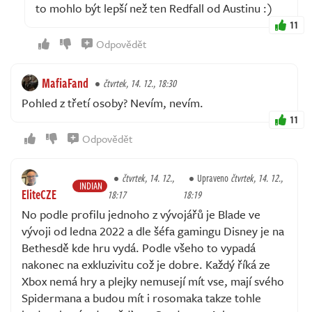
to mohlo být lepší než ten Redfall od Austinu :)
11
Odpovědět
MafiaFand
čtvrtek, 14. 12., 18:30
Pohled z třetí osoby? Nevím, nevím.
11
Odpovědět
čtvrtek, 14. 12.,
Upraveno
čtvrtek, 14. 12.,
INDIAN
EliteCZE
18:17
18:19
No podle profilu jednoho z vývojářů je Blade ve
vývoji od ledna 2022 a dle šéfa gamingu Disney je na
Bethesdě kde hru vydá. Podle všeho to vypadá
nakonec na exkluzivitu což je dobre. Každý říká ze
Xbox nemá hry a plejky nemusejí mít vse, mají svého
Spidermana a budou mít i rosomaka takze tohle