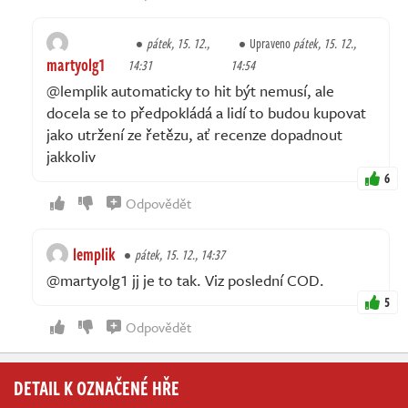
pátek, 15. 12.,
Upraveno
pátek, 15. 12.,
martyolg1
14:31
14:54
@lemplik automaticky to hit být nemusí, ale
docela se to předpokládá a lidí to budou kupovat
jako utržení ze řetězu, ať recenze dopadnout
jakkoliv
6
Odpovědět
lemplik
pátek, 15. 12., 14:37
@martyolg1 jj je to tak. Viz poslední COD.
5
Odpovědět
DETAIL K OZNAČENÉ HŘE