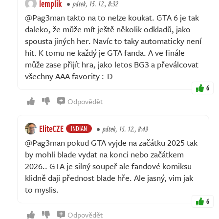
lemplik
pátek, 15. 12., 8:32
@Pag3man takto na to nelze koukat. GTA 6 je tak
daleko, že může mít ještě několik odkladů, jako
spousta jiných her. Navíc to taky automaticky není
hit. K tomu ne každý je GTA fanda. A ve finále
může zase přijít hra, jako letos BG3 a převálcovat
všechny AAA favority :-D
6
Odpovědět
EliteCZE
INDIAN
pátek, 15. 12., 8:43
@Pag3man pokud GTA vyjde na začátku 2025 tak
by mohli blade vydat na konci nebo začátkem
2026.. GTA je silný soupeř ale fandové komiksu
klidně daji přednost blade hře. Ale jasný, vim jak
to myslis.
6
Odpovědět