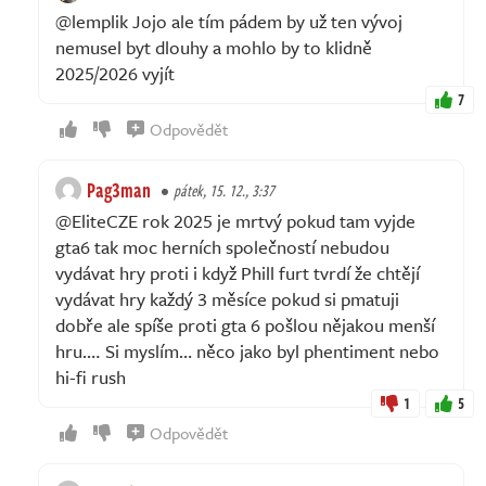
@lemplik Jojo ale tím pádem by už ten vývoj
nemusel byt dlouhy a mohlo by to klidně
2025/2026 vyjít
7
Odpovědět
Pag3man
pátek, 15. 12., 3:37
@EliteCZE rok 2025 je mrtvý pokud tam vyjde
gta6 tak moc herních společností nebudou
vydávat hry proti i když Phill furt tvrdí že chtějí
vydávat hry každý 3 měsíce pokud si pmatuji
dobře ale spíše proti gta 6 pošlou nějakou menší
hru…. Si myslím… něco jako byl phentiment nebo
hi-fi rush
1
5
Odpovědět