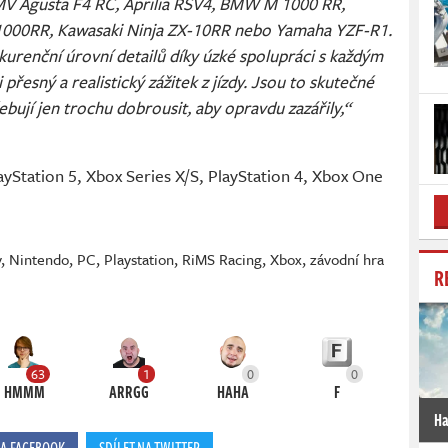
 MV Agusta F4 RC, Aprilia RSV4, BMW M 1000 RR,
000RR, Kawasaki Ninja ZX-10RR nebo Yamaha YZF-R1.
kurenční úrovní detailů díky úzké spolupráci s každým
řesný a realistický zážitek z jízdy. Jsou to skutečné
bují jen trochu dobrousit, aby opravdu zazářily,“
ayStation 5, Xbox Series X/S, PlayStation 4, Xbox One
y
,
Nintendo
,
PC
,
Playstation
,
RiMS Racing
,
Xbox
,
závodní hra
R
63
1
0
0
HMMM
ARRGG
HAHA
F
Ha