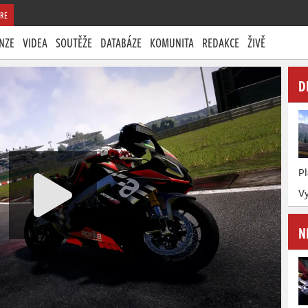
RE
NZE
VIDEA
SOUTĚŽE
DATABÁZE
KOMUNITA
REDAKCE
ŽIVĚ
D
P
Vy
N