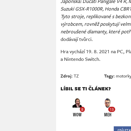
Japonska: Ducati Panigale V4 R,
Suzuki GSX-R1000R, Honda CBR1
Tyto stroje, replikované s bezkon
výrobcem, rovněž poskytují velmi p
nebroušené diamanty, které potře
dodávají tvůrci.
Hra vychází 19. 8. 2021 na PC, Pl
a Nintendo Switch.
Zdroj:
TZ
Tagy:
motork
LÍBIL SE TI ČLÁNEK?
8
13
WOW
MEH