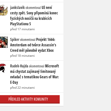
jankslavik
Už není
okomentoval
cesty zpět. Sony připomíná konec
fyzických nosičů na krabicích
PlayStationu 5
před 17 minutami
Spiker
Projekt 1666:
okomentoval
Amsterdam od tvůrce Assassin's
Creed měl původně vydat Xbox
před 18 minutami
Radek-Hajda
Microsoft
okomentoval
má chystat zajímavý limitovaný
ovladač s tematikou Gears of War:
E-Day
před 22 minutami
PŘEHLED AKTIVITY KOMUNITY