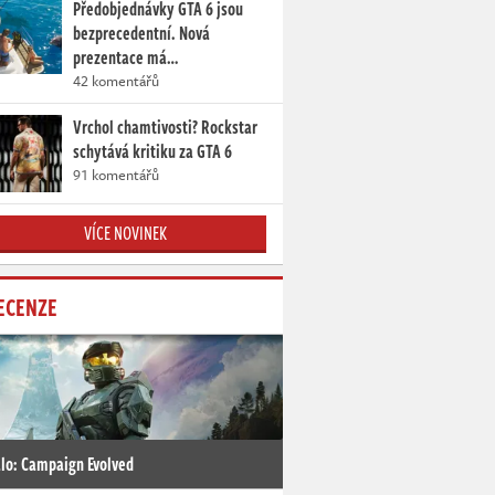
Předobjednávky GTA 6 jsou
bezprecedentní. Nová
prezentace má…
42 komentářů
Vrchol chamtivosti? Rockstar
schytává kritiku za GTA 6
91 komentářů
VÍCE NOVINEK
ECENZE
lo: Campaign Evolved