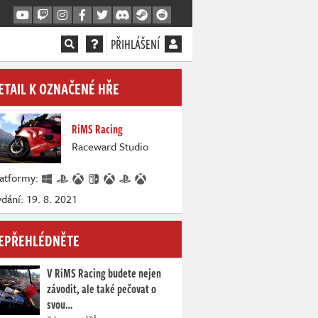
PŘIHLÁŠENÍ
ETAIL K OZNAČENÉ HŘE
RiMS Racing
Raceward Studio
latformy:
dání: 19. 8. 2021
EPŘEHLÉDNĚTE
V RiMS Racing budete nejen
závodit, ale také pečovat o
svou…