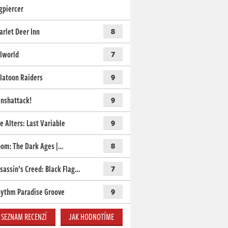
gpiercer
arlet Deer Inn
8
lworld
7
latoon Raiders
9
nshattack!
9
e Alters: Last Variable
9
om: The Dark Ages |…
8
sassin’s Creed: Black Flag…
7
ythm Paradise Groove
9
SEZNAM RECENZÍ
JAK HODNOTÍME