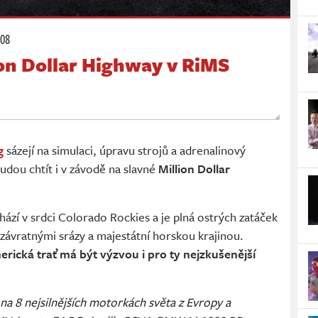
:08
ion Dollar Highway v RiMS
g
sázejí na simulaci, úpravu strojů a adrenalinový
udou chtít i v závodě na slavné
Million Dollar
ází v srdci Colorado Rockies a je plná ostrých zatáček
závratnými srázy a majestátní horskou krajinou.
ická trať má být výzvou i pro ty nejzkušenější
na 8 nejsilnějších motorkách světa z Evropy a