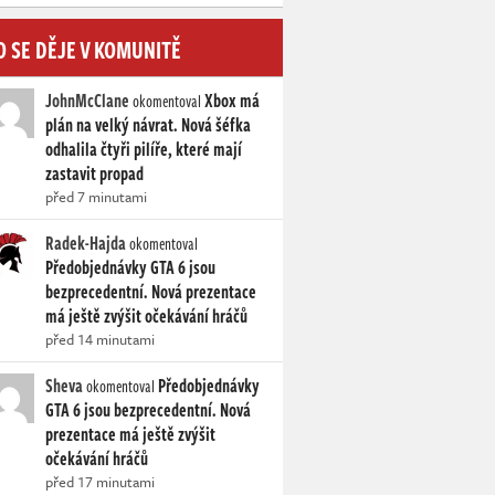
O SE DĚJE V KOMUNITĚ
JohnMcClane
Xbox má
okomentoval
plán na velký návrat. Nová šéfka
odhalila čtyři pilíře, které mají
zastavit propad
před 7 minutami
Radek-Hajda
okomentoval
Předobjednávky GTA 6 jsou
bezprecedentní. Nová prezentace
má ještě zvýšit očekávání hráčů
před 14 minutami
Sheva
Předobjednávky
okomentoval
GTA 6 jsou bezprecedentní. Nová
prezentace má ještě zvýšit
očekávání hráčů
před 17 minutami