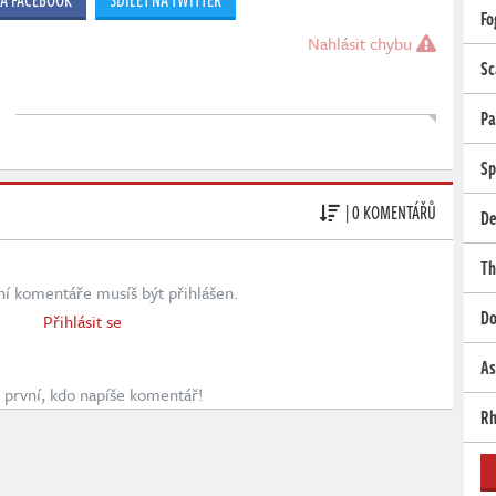
NA FACEBOOK
SDÍLET NA TWITTER
Fo
Nahlásit chybu
Sc
Pa
Sp
| 0 KOMENTÁŘŮ
De
Th
ní komentáře musíš být přihlášen.
Do
Přihlásit se
As
první, kdo napíše komentář!
Rh