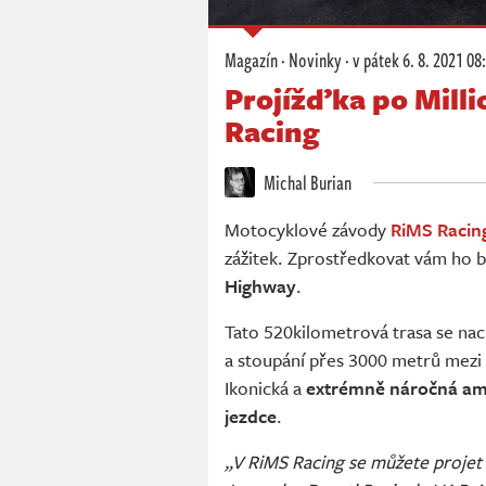
Magazín
·
Novinky
·
v pátek
6. 8. 2021 08
Projížďka po Mill
Racing
Michal Burian
Motocyklové závody
RiMS Racin
zážitek. Zprostředkovat vám ho b
Highway
.
Tato 520kilometrová trasa se nach
a stoupání přes 3000 metrů mezi 
Ikonická a
extrémně náročná amer
jezdce
.
„V RiMS Racing se můžete projet 