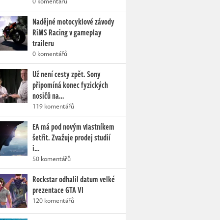
0 komentářů
Nadějné motocyklové závody
RiMS Racing v gameplay
traileru
0 komentářů
Už není cesty zpět. Sony
připomíná konec fyzických
nosičů na…
119 komentářů
EA má pod novým vlastníkem
šetřit. Zvažuje prodej studií
i…
50 komentářů
Rockstar odhalil datum velké
prezentace GTA VI
120 komentářů