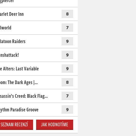
gpiercer
arlet Deer Inn
8
lworld
7
latoon Raiders
9
nshattack!
9
e Alters: Last Variable
9
om: The Dark Ages |…
8
sassin’s Creed: Black Flag…
7
ythm Paradise Groove
9
SEZNAM RECENZÍ
JAK HODNOTÍME