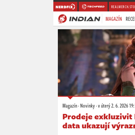
REALMERCH.STO
MAGAZÍN
RECE
Magazín
·
Novinky
·
v úterý
2. 6. 2026 19
Prodeje exkluzivit
data ukazují výra