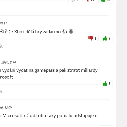
20:11
tě že Xbox dělá hry zadarmo 👍 😅
1
9
ět
. 2026, 8:14
ydání vydat na gamepass a pak ztratít miliardy
crosoft
6
ět
26, 12:07
 Microsoft už od toho taky pomalu odstupuje u