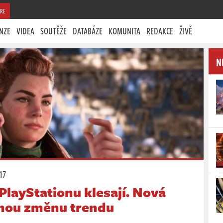
RE
NZE
VIDEA
SOUTĚŽE
DATABÁZE
KOMUNITA
REDAKCE
ŽIVĚ
N
:17
 PlayStationu klesají. Nová
znou změnu trendu