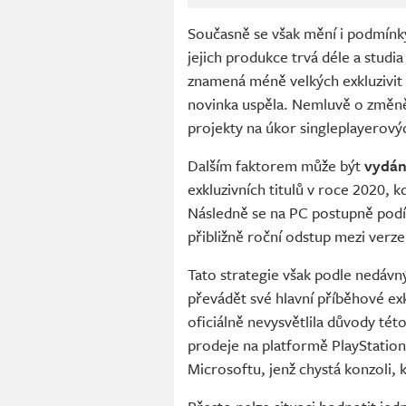
Současně se však mění i podmínk
jejich produkce trvá déle a studia
znamená méně velkých exkluzivit v
novinka uspěla. Nemluvě o změně 
projekty na úkor singleplayerový
Dalším faktorem může být
vydán
exkluzivních titulů v roce 2020, k
Následně se na PC postupně podív
přibližně roční odstup mezi verze
Tato strategie však podle nedávn
převádět své hlavní příběhové ex
oficiálně nevysvětlila důvody této
prodeje na platformě PlayStation 
Microsoftu, jenž chystá konzoli,