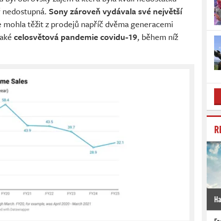
 nedostupná.
Sony zároveň vydávala své největší
že mohla těžit z prodejů napříč dvěma generacemi
také
celosvětová pandemie covidu-19
, během níž
.
R
Ha