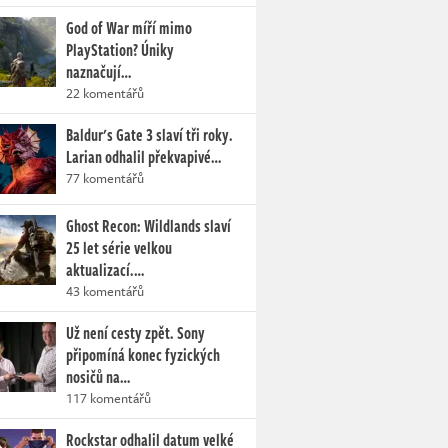
God of War míří mimo
PlayStation? Úniky
naznačují…
22 komentářů
Baldur's Gate 3 slaví tři roky.
Larian odhalil překvapivé…
77 komentářů
Ghost Recon: Wildlands slaví
25 let série velkou
aktualizací.…
43 komentářů
Už není cesty zpět. Sony
připomíná konec fyzických
nosičů na…
117 komentářů
Rockstar odhalil datum velké