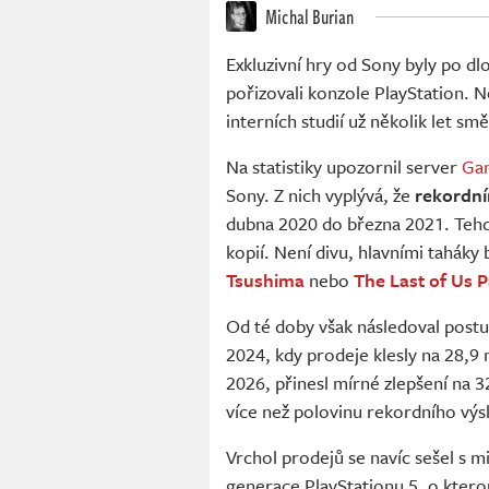
Michal Burian
Exkluzivní hry od Sony byly po dl
pořizovali konzole PlayStation. N
interních studií už několik let 
Na statistiky upozornil server
Gam
Sony. Z nich vyplývá, že
rekordní
dubna 2020 do března 2021. Tehdy
kopií. Není divu, hlavními taháky 
Tsushima
nebo
The Last of Us P
Od té doby však následoval postup
2024, kdy prodeje klesly na 28,9 
2026, přinesl mírné zlepšení na 3
více než polovinu rekordního výs
Vrchol prodejů se navíc sešel s 
generace PlayStationu 5, o ktero