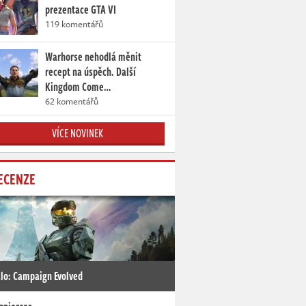
prezentace GTA VI
119 komentářů
Warhorse nehodlá měnit
recept na úspěch. Další
Kingdom Come…
62 komentářů
VÍCE NOVINEK
ECENZE
lo: Campaign Evolved