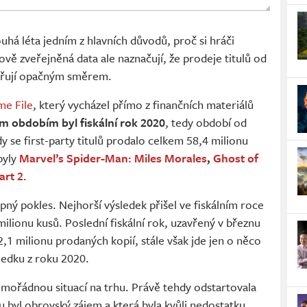
ouhá léta jedním z hlavních důvodů, proč si hráči
ově zveřejněná data ale naznačují, že prodeje titulů od
směřují opačným směrem.
e File
, který vycházel přímo z finančních materiálů
m obdobím byl fiskální rok 2020
, tedy období od
 se first-party titulů prodalo celkem 58,4 milionu
byly
Marvel’s Spider-Man: Miles Morales
,
Ghost of
art 2
.
ný pokles. Nejhorší výsledek přišel ve fiskálním roce
milionu kusů. Poslední fiskální rok, uzavřený v březnu
2,1 milionu prodaných kopií, stále však jde jen o něco
ledku z roku 2020.
mimořádnou situací na trhu. Právě tehdy odstartovala
u byl obrovský zájem a která byla kvůli nedostatku