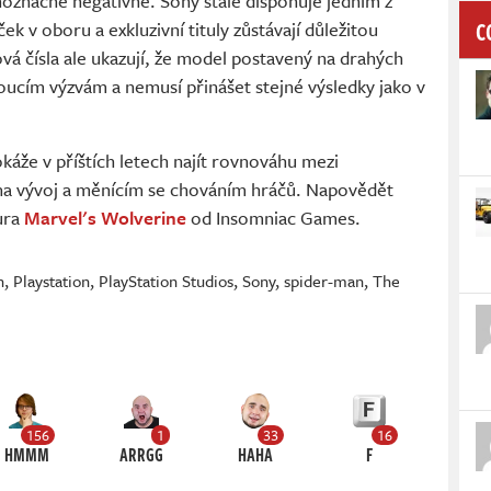
dnoznačně negativně. Sony stále disponuje jedním z
C
ček v oboru a exkluzivní tituly zůstávají důležitou
ová čísla ale ukazují, že model postavený na drahých
oucím výzvám a nemusí přinášet stejné výsledky jako v
káže v příštích letech najít rovnováhu mezi
 na vývoj a měnícím se chováním hráčů. Napovědět
tura
Marvel's Wolverine
od Insomniac Games.
n
,
Playstation
,
PlayStation Studios
,
Sony
,
spider-man
,
The
156
1
33
16
HMMM
ARRGG
HAHA
F