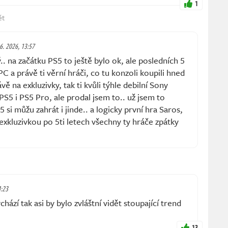
1
ět
 6. 2026, 13:57
.. na začátku PS5 to ještě bylo ok, ale posledních 5
PC a právě ti věrní hráči, co tu konzoli koupili hned
ávě na exkluzivky, tak ti kvůli týhle debilní Sony
l PS5 i PS5 Pro, ale prodal jsem to.. už jsem to
 si můžu zahrát i jinde.. a logicky první hra Saros,
exkluzivkou po 5ti letech všechny ty hráče zpátky
4:23
ází tak asi by bylo zvláštní vidět stoupající trend
13