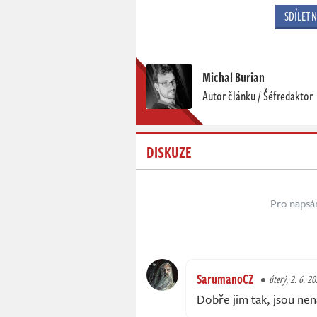
SDÍLET 
Michal Burian
Autor článku / Šéfredaktor
DISKUZE
Pro napsá
SarumanoCZ
úterý, 2. 6. 2
Dobře jim tak, jsou nena