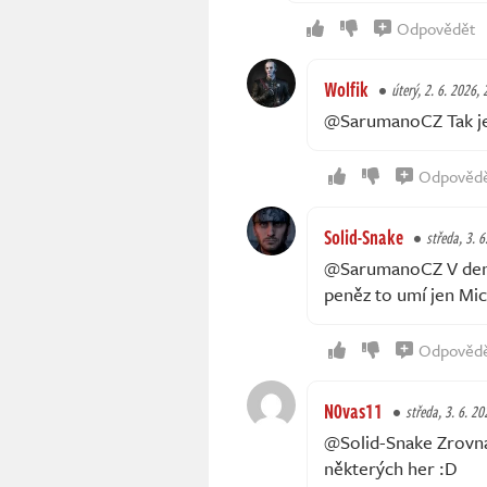
Odpovědět
Wolfik
úterý, 2. 6. 2026, 
@SarumanoCZ Tak ješ
Odpověd
Solid-Snake
středa, 3. 6
@SarumanoCZ V den v
peněz to umí jen Mi
Odpověd
N0vas11
středa, 3. 6. 20
@Solid-Snake Zrovna
některých her :D