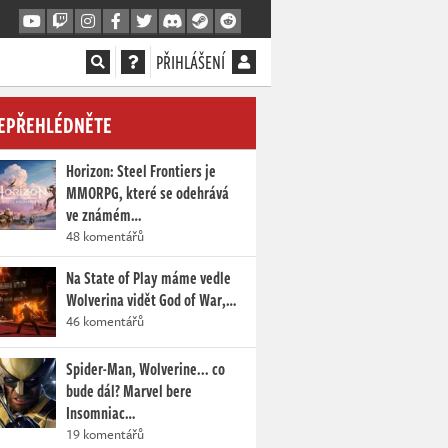
PŘIHLÁŠENÍ
EPŘEHLÉDNĚTE
Horizon: Steel Frontiers je
MMORPG, které se odehrává
ve známém…
48 komentářů
Na State of Play máme vedle
Wolverina vidět God of War,…
46 komentářů
Spider-Man, Wolverine... co
bude dál? Marvel bere
Insomniac…
19 komentářů