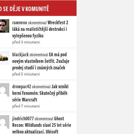
O SE DĚJE V KOMUNITĚ
rawneox
Wreckfest 2
okomentoval
láká na realističtější destrukci i
vylepšenou fyziku
před 3 minutami
blackjack
EA má pod
okomentoval
novým vlastníkem šetřit. Zvažuje
prodej studií i známých značek
před 5 minutami
drowpac42
Jak vznikl
okomentoval
herní fenomén: Skutečný příběh
série Warcraft
před 7 minutami
jindrich0077
Ghost
okomentoval
Recon: Wildlands slaví 25 let série
velkou aktualizací. Ubisoft