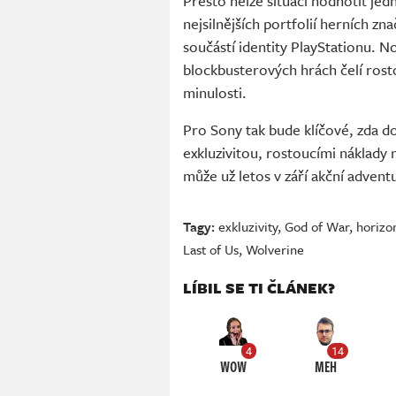
Přesto nelze situaci hodnotit je
nejsilnějších portfolií herních zna
součástí identity PlayStationu. N
blockbusterových hrách čelí rost
minulosti.
Pro Sony tak bude klíčové, zda do
exkluzivitou, rostoucími náklady
může už letos v září akční adven
Tagy:
exkluzivity
,
God of War
,
horizo
Last of Us
,
Wolverine
LÍBIL SE TI ČLÁNEK?
4
14
WOW
MEH