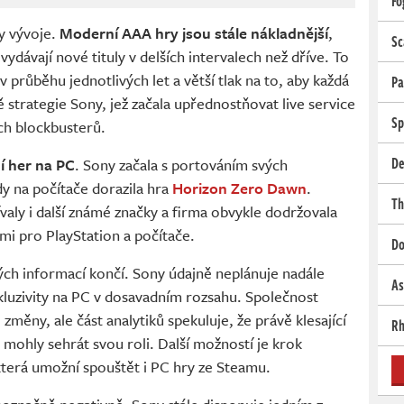
Fo
y vývoje.
Moderní AAA hry jsou stále nákladnější
,
Sc
 vydávají nové tituly v delších intervalech než dříve. To
 průběhu jednotlivých let a větší tlak na to, aby každá
Pa
strategie Sony, jež začala upřednostňovat live service
Sp
ch blockbusterů.
De
í her na PC
. Sony začala s portováním svých
dy na počítače dorazila hra
Horizon Zero Dawn
.
Th
aly i další známé značky a firma obvykle dodržovala
mi pro PlayStation a počítače.
Do
ých informací končí. Sony údajně neplánuje nadále
As
kluzivity na PC v dosavadním rozsahu. Společnost
 změny, ale část analytiků spekuluje, že právě klesající
Rh
mohly sehrát svou roli. Další možností je krok
 která umožní spouštět i PC hry ze Steamu.