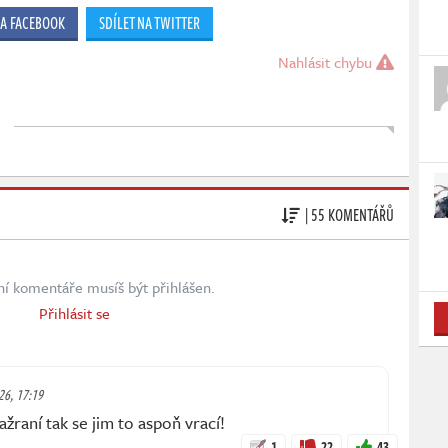
NA FACEBOOK
SDÍLET NA TWITTER
Nahlásit chybu
| 55 KOMENTÁŘŮ
ní komentáře musíš být přihlášen.
Přihlásit se
026, 17:19
žraní tak se jim to aspoň vrací!
1
22
43