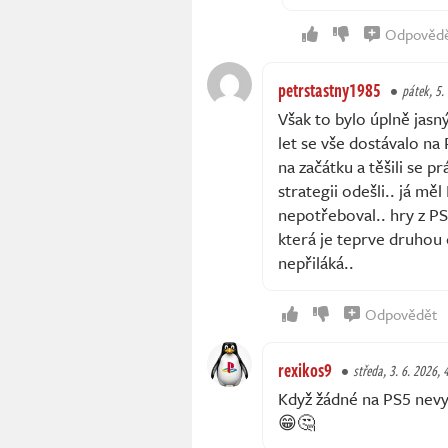
Odpověd
petrstastny1985
pátek, 5.
Však to bylo úplně jasný
let se vše dostávalo na 
na začátku a těšili se pr
strategii odešli.. já mě
nepotřeboval.. hry z PS5
která je teprve druhou 
nepřiláká..
Odpovědět
rexikos9
středa, 3. 6. 2026, 
Když žádné na PS5 nevych
😁🤔