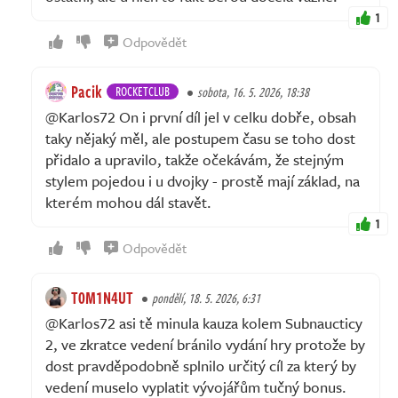
1
Odpovědět
Pacik
ROCKETCLUB
sobota, 16. 5. 2026, 18:38
@Karlos72 On i první díl jel v celku dobře, obsah
taky nějaký měl, ale postupem času se toho dost
přidalo a upravilo, takže očekávám, že stejným
stylem pojedou i u dvojky - prostě mají základ, na
kterém mohou dál stavět.
1
Odpovědět
T0M1N4UT
pondělí, 18. 5. 2026, 6:31
@Karlos72 asi tě minula kauza kolem Subnaucticy
2, ve zkratce vedení bránilo vydání hry protože by
dost pravděpodobně splnilo určitý cíl za který by
vedení muselo vyplatit vývojářům tučný bonus.