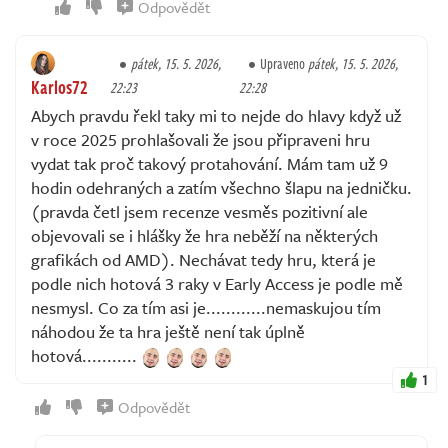
Odpovědět
pátek, 15. 5. 2026,
Upraveno
pátek, 15. 5. 2026,
Karlos72
22:23
22:28
Abych pravdu řekl taky mi to nejde do hlavy když už
v roce 2025 prohlašovali že jsou připraveni hru
vydat tak proč takový protahování. Mám tam už 9
hodin odehraných a zatím všechno šlapu na jedničku.
(pravda četl jsem recenze vesměs pozitivní ale
objevovali se i hlášky že hra neběží na některých
grafikách od AMD). Nechávat tedy hru, která je
podle nich hotová 3 raky v Early Access je podle mě
nesmysl. Co za tím asi je............nemaskujou tím
náhodou že ta hra ještě není tak úplně
hotová...........
1
Odpovědět