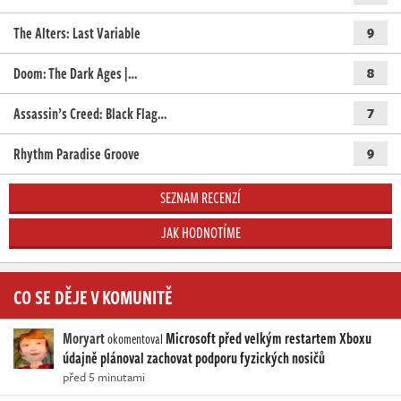
The Alters: Last Variable
9
Doom: The Dark Ages |…
8
Assassin’s Creed: Black Flag…
7
Rhythm Paradise Groove
9
SEZNAM RECENZÍ
JAK HODNOTÍME
CO SE DĚJE V KOMUNITĚ
Moryart
Microsoft před velkým restartem Xboxu
okomentoval
údajně plánoval zachovat podporu fyzických nosičů
před 5 minutami