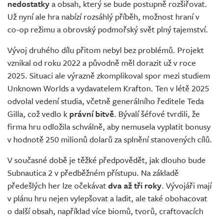
nedostatky
a obsah, který se bude postupně rozšiřovat.
Už nyní ale hra nabízí rozsáhlý příběh, možnost hraní v
co-op režimu a obrovský podmořský svět plný tajemství.
Vývoj druhého dílu přitom nebyl bez problémů. Projekt
vznikal od roku 2022 a původně měl dorazit už v roce
2025. Situaci ale výrazně zkomplikoval spor mezi studiem
Unknown Worlds a vydavatelem Krafton. Ten v létě 2025
odvolal vedení studia, včetně generálního ředitele Teda
Gilla, což vedlo k
právní bitvě
. Bývalí šéfové tvrdili, že
firma hru odložila schválně, aby nemusela vyplatit bonusy
v hodnotě 250 milionů dolarů za splnění stanovených cílů.
V současné době je těžké předpovědět, jak dlouho bude
Subnautica 2 v předběžném přístupu. Na základě
předešlých her lze očekávat
dva až tři roky
. Vývojáři mají
v plánu hru nejen vylepšovat a ladit, ale také obohacovat
o další obsah, například více biomů, tvorů, craftovacích