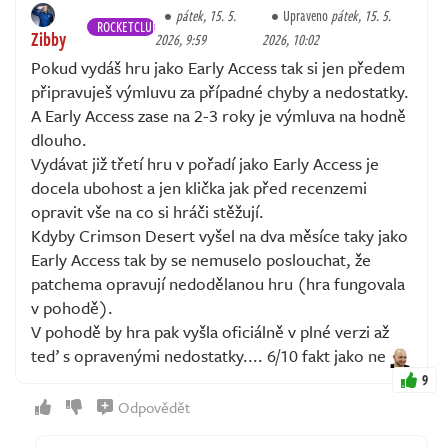
pátek, 15. 5.
Upraveno
pátek, 15. 5.
ROCKETCLUB
Zibby
2026, 9:59
2026, 10:02
Pokud vydáš hru jako Early Access tak si jen předem
připravuješ výmluvu za případné chyby a nedostatky.
A Early Access zase na 2-3 roky je výmluva na hodně
dlouho.
Vydávat již třetí hru v pořadí jako Early Access je
docela ubohost a jen klička jak před recenzemi
opravit vše na co si hráči stěžují.
Kdyby Crimson Desert vyšel na dva měsíce taky jako
Early Access tak by se nemuselo poslouchat, že
patchema opravují nedodělanou hru (hra fungovala
v pohodě).
V pohodě by hra pak vyšla oficiálně v plné verzi až
teď s opravenými nedostatky.... 6/10 fakt jako ne
9
Odpovědět