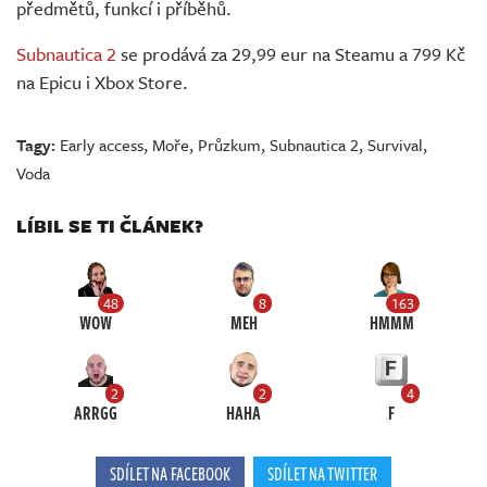
předmětů, funkcí i příběhů.
Subnautica 2
se prodává za 29,99 eur na Steamu a 799 Kč
na Epicu i Xbox Store.
Tagy:
Early access
,
Moře
,
Průzkum
,
Subnautica 2
,
Survival
,
Voda
LÍBIL SE TI ČLÁNEK?
48
8
163
WOW
MEH
HMMM
2
2
4
ARRGG
HAHA
F
SDÍLET NA FACEBOOK
SDÍLET NA TWITTER