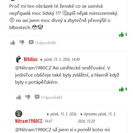
Proč mi ten obrázek té ženské co se usmívá
nepřipadá moc lidský ??? 🤔spíš nějak mimozemský.
🤨 no asi jsem moc divný a zbytečně přemýšlí o
blbostech.😳🤡
5
Odpovědět
Bl4dius
pátek, 15. 5. 2026, 14:40
@Nitram1980CZ Asi umělecké směřování. V
jedničce obličeje také byly zvláštní, a hlavně když
byly v potápěčském.
4
Odpovědět
pátek, 15. 5. 2026,
Upraveno
pátek, 15. 5.
Nitram1980CZ
14:47
2026, 15:20
@Nitram1980CZ už jsem si s poměl koho mi