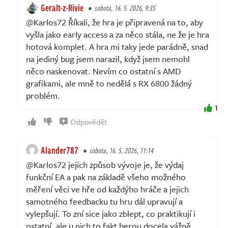
Geralt-z-Rivie
sobota, 16. 5. 2026, 9:35
@Karlos72 Říkali, že hra je připravená na to, aby
vyšla jako early access a za něco stála, ne že je hra
hotová komplet. A hra mi taky jede parádně, snad
na jediný bug jsem narazil, když jsem nemohl
něco naskenovat. Nevím co ostatní s AMD
grafikami, ale mně to nedělá s RX 6800 žádný
problém.
1
Odpovědět
Alander787
sobota, 16. 5. 2026, 11:14
@Karlos72 jejich způsob vývoje je, že výdaj
funkční EA a pak na základě všeho možného
měření věci ve hře od každýho hráče a jejich
samotného feedbacku tu hru dál upravují a
vylepšují. To zní sice jako zblept, co praktikují i
ostatní, ale u nich to fakt berou docela vážně.