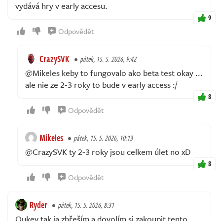
vydává hry v early accesu.
9
Odpovědět
CrazySVK
pátek, 15. 5. 2026, 9:42
@Mikeles keby to fungovalo ako beta test okay ...
ale nie ze 2-3 roky to bude v early access :/
8
Odpovědět
Mikeles
pátek, 15. 5. 2026, 10:13
@CrazySVK ty 2-3 roky jsou celkem úlet no xD
8
Odpovědět
Ryder
pátek, 15. 5. 2026, 8:31
Oukey tak ja zhřeším a dovolím si zakoupit tento