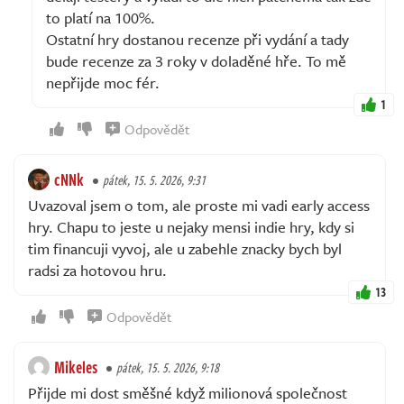
to platí na 100%.
Ostatní hry dostanou recenze při vydání a tady
bude recenze za 3 roky v doladěné hře. To mě
nepřijde moc fér.
1
Odpovědět
cNNk
pátek, 15. 5. 2026, 9:31
Uvazoval jsem o tom, ale proste mi vadi early access
hry. Chapu to jeste u nejaky mensi indie hry, kdy si
tim financuji vyvoj, ale u zabehle znacky bych byl
radsi za hotovou hru.
13
Odpovědět
Mikeles
pátek, 15. 5. 2026, 9:18
Přijde mi dost směšné když milionová společnost