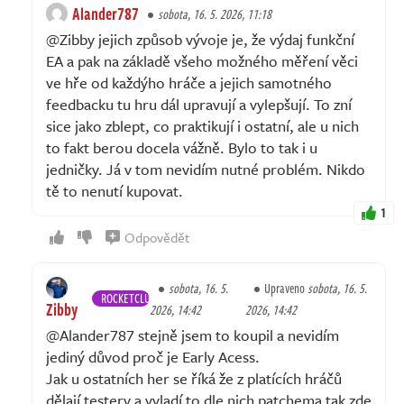
Alander787
sobota, 16. 5. 2026, 11:18
@Zibby jejich způsob vývoje je, že výdaj funkční
EA a pak na základě všeho možného měření věci
ve hře od každýho hráče a jejich samotného
feedbacku tu hru dál upravují a vylepšují. To zní
sice jako zblept, co praktikují i ostatní, ale u nich
to fakt berou docela vážně. Bylo to tak i u
jedničky. Já v tom nevidím nutné problém. Nikdo
tě to nenutí kupovat.
1
Odpovědět
sobota, 16. 5.
Upraveno
sobota, 16. 5.
ROCKETCLUB
Zibby
2026, 14:42
2026, 14:42
@Alander787 stejně jsem to koupil a nevidím
jediný důvod proč je Early Acess.
Jak u ostatních her se říká že z platících hráčů
dělají testery a vyladí to dle nich patchema tak zde