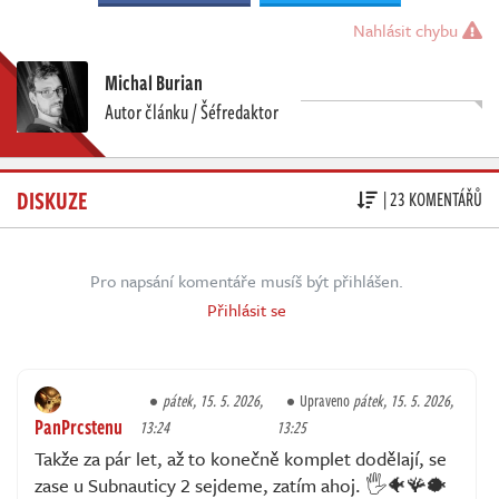
Nahlásit chybu
Michal Burian
Autor článku / Šéfredaktor
DISKUZE
| 23 KOMENTÁŘŮ
Pro napsání komentáře musíš být přihlášen.
Přihlásit se
pátek, 15. 5. 2026,
Upraveno
pátek, 15. 5. 2026,
PanPrcstenu
13:24
13:25
Takže za pár let, až to konečně komplet dodělají, se
zase u Subnauticy 2 sejdeme, zatím ahoj. 🖐️🐠🪸🐡