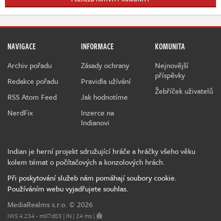
NAVIGACE
INFORMACE
KOMUNITA
Archiv pořadu
Zásady ochrany
Nejnovější
příspěvky
Redakce pořadu
Pravidla užívání
Žebříček uživatelů
RSS Atom Feed
Jak hodnotíme
NerdFix
Inzerce na
Indianovi
Indian je herní projekt sdružující hráče a hráčky všeho věku
kolem témat o počítačových a konzolových hrách.
Při poskytování služeb nám pomáhají soubory cookie.
Používáním webu vyjadřujete souhlas.
MediaRealms s.r.o.
© 2026
IWS 4.234 - m07d03 | IN | 24 ms |