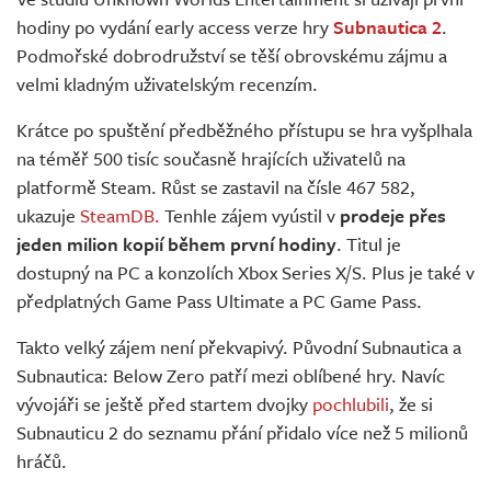
Živě
hodiny po vydání early access verze hry
Subnautica 2
.
Podmořské dobrodružství se těší obrovskému zájmu a
velmi kladným uživatelským recenzím.
Krátce po spuštění předběžného přístupu se hra vyšplhala
na téměř 500 tisíc současně hrajících uživatelů na
platformě Steam. Růst se zastavil na čísle 467 582,
ukazuje
SteamDB.
Tenhle zájem vyústil v
prodeje přes
jeden milion kopií během první hodiny
. Titul je
dostupný na PC a konzolích Xbox Series X/S. Plus je také v
předplatných Game Pass Ultimate a PC Game Pass.
Takto velký zájem není překvapivý. Původní Subnautica a
Subnautica: Below Zero patří mezi oblíbené hry. Navíc
vývojáři se ještě před startem dvojky
pochlubili
, že si
Subnauticu 2 do seznamu přání přidalo více než 5 milionů
hráčů.