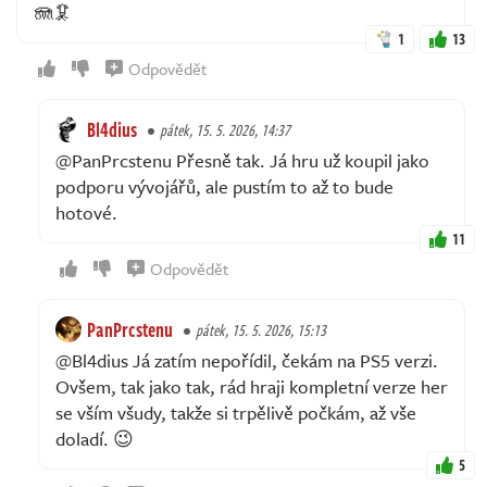
🪼🦑
1
13
Odpovědět
Bl4dius
pátek, 15. 5. 2026, 14:37
@PanPrcstenu Přesně tak. Já hru už koupil jako
podporu vývojářů, ale pustím to až to bude
hotové.
11
Odpovědět
PanPrcstenu
pátek, 15. 5. 2026, 15:13
@Bl4dius Já zatím nepořídil, čekám na PS5 verzi.
Ovšem, tak jako tak, rád hraji kompletní verze her
se vším všudy, takže si trpělivě počkám, až vše
doladí. 😉
5