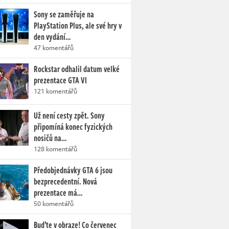
Sony se zaměřuje na
PlayStation Plus, ale své hry v
den vydání…
47 komentářů
Rockstar odhalil datum velké
prezentace GTA VI
121 komentářů
Už není cesty zpět. Sony
připomíná konec fyzických
nosičů na…
128 komentářů
Předobjednávky GTA 6 jsou
bezprecedentní. Nová
prezentace má…
50 komentářů
Buďte v obraze! Co červenec