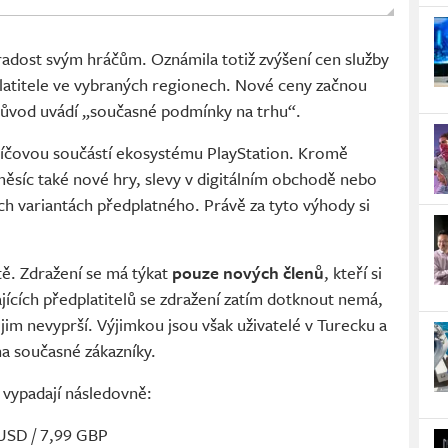
adost svým hráčům. Oznámila totiž zvýšení cen služby
latitele ve vybraných regionech. Nové ceny začnou
o důvod uvádí „současné podmínky na trhu“.
klíčovou součástí ekosystému PlayStation. Kromě
měsíc také nové hry, slevy v digitálním obchodě nebo
ších variantách předplatného. Právě za tyto výhody si
tě. Zdražení se má týkat
pouze nových členů
, kteří si
ajících předplatitelů se zdražení zatím dotknout nemá,
im nevyprší. Výjimkou jsou však uživatelé v Turecku a
 na současné zákazníky.
 vypadají následovně:
 USD / 7,99 GBP