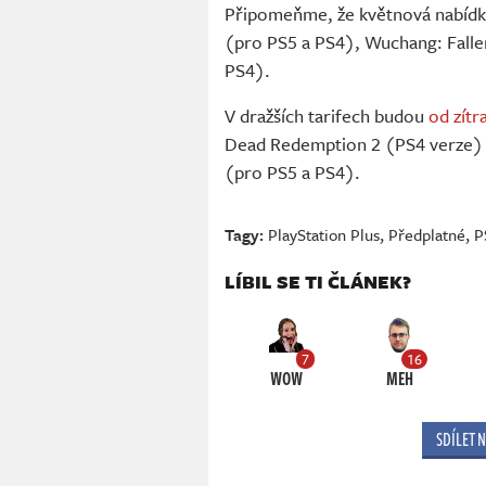
Připomeňme, že květnová nabídka
(pro PS5 a PS4), Wuchang: Falle
PS4).
V dražších tarifech budou
od zítr
Dead Redemption 2 (PS4 verze) 
(pro PS5 a PS4).
Tagy:
PlayStation Plus
,
Předplatné
,
P
LÍBIL SE TI ČLÁNEK?
7
16
WOW
MEH
SDÍLET 