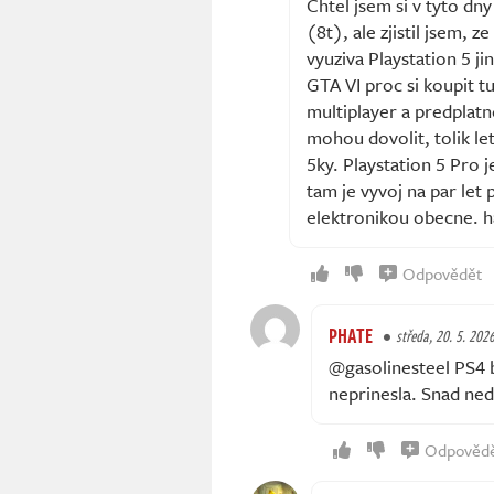
Chtel jsem si v tyto dn
(8t), ale zjistil jsem, 
vyuziva Playstation 5 ji
GTA VI proc si koupit tu
multiplayer a predplatne
mohou dovolit, tolik le
5ky. Playstation 5 Pro j
tam je vyvoj na par let 
elektronikou obecne. h
Odpovědět
PHATE
středa, 20. 5. 2026
@gasolinesteel PS4 b
neprinesla. Snad ne
Odpověd