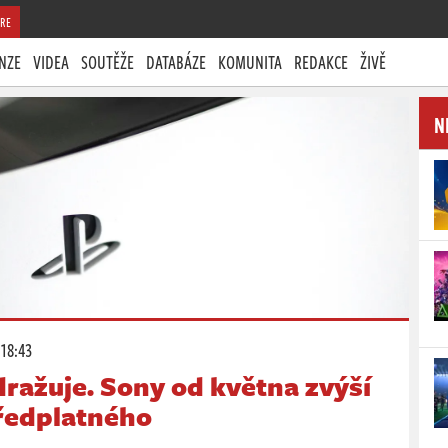
RE
NZE
VIDEA
SOUTĚŽE
DATABÁZE
KOMUNITA
REDAKCE
ŽIVĚ
N
 18:43
dražuje. Sony od května zvýší
ředplatného