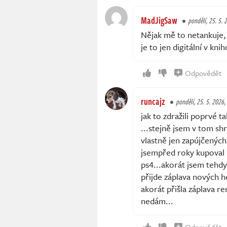
MadJigSaw
pondělí, 25. 5. 
Nějak mě to netankuje, 
je to jen digitální v kn
Odpovědět
runcajz
pondělí, 25. 5. 2026,
jak to zdražili poprvé 
...stejně jsem v tom s
vlastně jen zapújčených 
jsempřed roky kupoval p
ps4...akorát jsem tehdy
přijde záplava nových h
akorát přišla záplava re
nedám...
Odpovědět