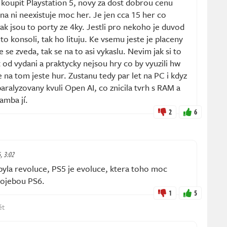
y koupit Playstation 5, novy za dost dobrou cenu
ze na ni neexistuje moc her. Je jen cca 15 her co
nak jsou to porty ze 4ky. Jestli pro nekoho je duvod
to konsoli, tak ho lituju. Ke vsemu jeste je placeny
 se zveda, tak se na to asi vykaslu. Nevim jak si to
t od vydani a praktycky nejsou hry co by vyuzili hw
e na tom jeste hur. Zustanu tedy par let na PC i kdyz
paralyzovany kvuli Open AI, co znicila tvrh s RAM a
amba jí.
2
6
, 3:02
yla revoluce, PS5 je evoluce, ktera toho moc
dojebou PS6.
1
5
ět