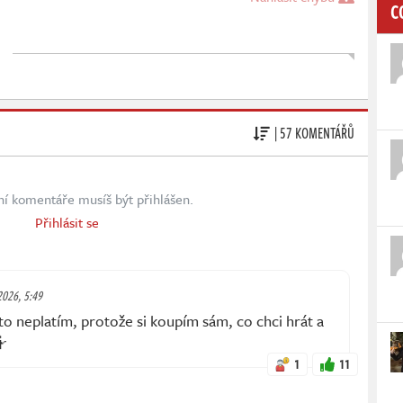
C
| 57 KOMENTÁŘŮ
ní komentáře musíš být přihlášen.
Přihlásit se
 2026, 5:49
 to neplatím, protože si koupím sám, co chci hrát a
🤷
1
11