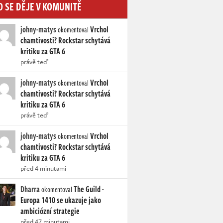
O SE DĚJE V KOMUNITĚ
johny-matys
Vrchol
okomentoval
chamtivosti? Rockstar schytává
kritiku za GTA 6
právě teď
johny-matys
Vrchol
okomentoval
chamtivosti? Rockstar schytává
kritiku za GTA 6
právě teď
johny-matys
Vrchol
okomentoval
chamtivosti? Rockstar schytává
kritiku za GTA 6
před 4 minutami
Dharra
The Guild -
okomentoval
Europa 1410 se ukazuje jako
ambiciózní strategie
před 47 minutami