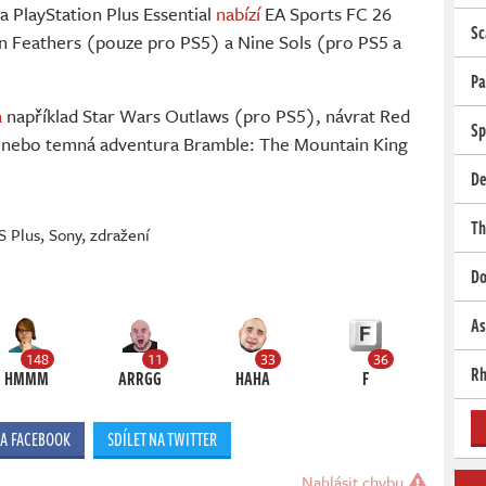
 PlayStation Plus Essential
nabízí
EA Sports FC 26
Sc
n Feathers (pouze pro PS5) a Nine Sols (pro PS5 a
Pa
a
například Star Wars Outlaws (pro PS5), návrat Red
Sp
nebo temná adventura Bramble: The Mountain King
De
Th
S Plus
,
Sony
,
zdražení
Do
As
148
11
33
36
Rh
HMMM
ARRGG
HAHA
F
NA FACEBOOK
SDÍLET NA TWITTER
Nahlásit chybu