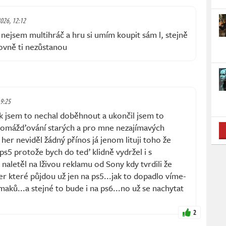
2026, 12:12
nejsem multihráč a hru si umím koupit sám l, stejně
ihovně ti nezůstanou
 9:25
tak jsem to nechal doběhnout a ukončil jsem to
hromážďování starých a pro mne nezajímavých
her neviděl žádný přínos já jenom lituji toho že
s5 protože bych do teď klidně vydržel i s
 naletěl na lživou reklamu od Sony kdy tvrdili že
er které půjdou už jen na ps5...jak to dopadlo víme-
maků...a stejné to bude i na ps6...no už se nachytat
2