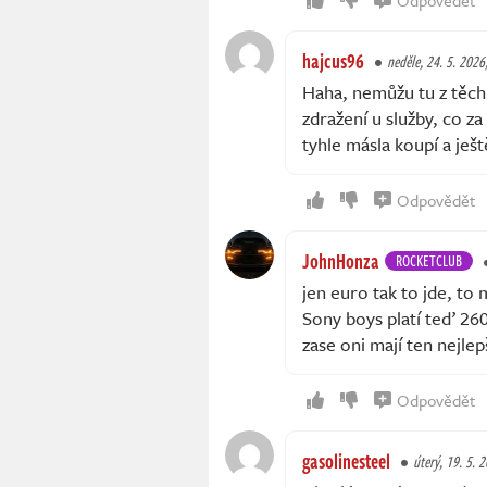
hajcus96
neděle, 24. 5. 2026
Haha, nemůžu tu z těch
zdražení u služby, co za
tyhle másla koupí a ješ
Odpovědět
JohnHonza
ROCKETCLUB
jen euro tak to jde, to
Sony boys platí teď 260
zase oni mají ten nejlep
Odpovědět
gasolinesteel
úterý, 19. 5. 