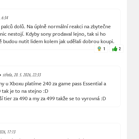
, 6:34
 palců dolů. Na úplně normální reakci na zbytečne
 nic nestojí. Kdyby sony prodaval lejno, tak si ho
tě budou nutit lidem kolem jak udělali dobrou koupi.
1
2
středa, 20. 5. 2026, 22:33
 my u Xboxu platíme 240 za game pass Essential a
 tak je to na stejno :D
ší tier za 490 a my za 499 takže se to vyrovná :D
2026, 17:13