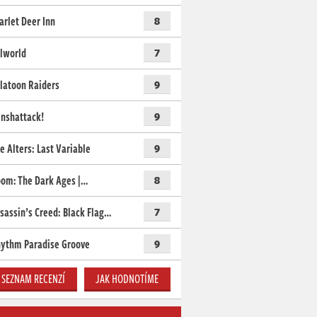
arlet Deer Inn
8
lworld
7
latoon Raiders
9
nshattack!
9
e Alters: Last Variable
9
om: The Dark Ages |…
8
sassin’s Creed: Black Flag…
7
ythm Paradise Groove
9
SEZNAM RECENZÍ
JAK HODNOTÍME