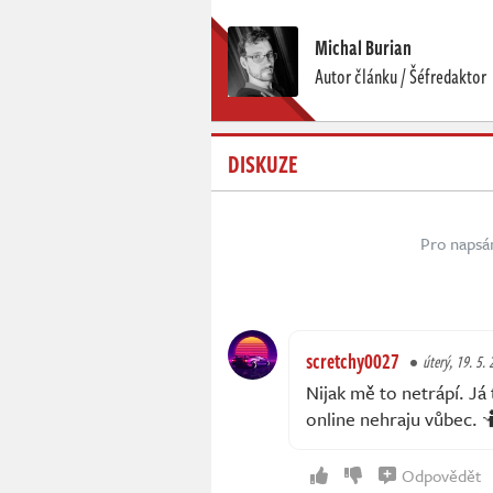
Michal Burian
Autor článku / Šéfredaktor
DISKUZE
Pro napsá
scretchy0027
úterý, 19. 5.
Nijak mě to netrápí. Já
online nehraju vůbec. 
Odpovědět