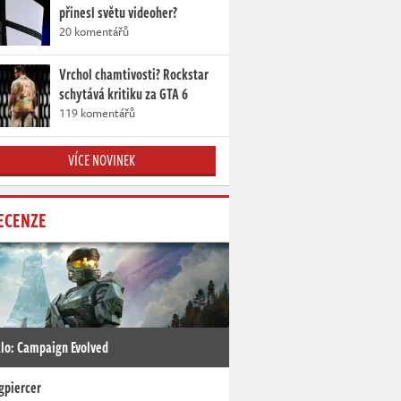
přinesl světu videoher?
20 komentářů
Vrchol chamtivosti? Rockstar
schytává kritiku za GTA 6
119 komentářů
VÍCE NOVINEK
ECENZE
lo: Campaign Evolved
gpiercer