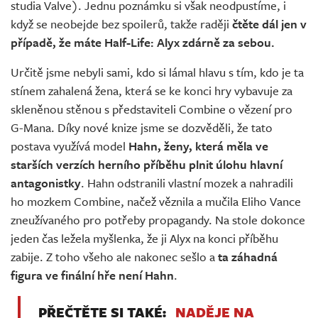
studia Valve). Jednu poznámku si však neodpustíme, i
když se neobejde bez spoilerů, takže raději
čtěte dál jen v
případě, že máte Half-Life: Alyx zdárně za sebou.
Určitě jsme nebyli sami, kdo si lámal hlavu s tím, kdo je ta
stínem zahalená žena, která se ke konci hry vybavuje za
skleněnou stěnou s představiteli Combine o vězení pro
G-Mana. Díky nové knize jsme se dozvěděli, že tato
postava využívá model
Hahn, ženy, která měla ve
starších verzích herního příběhu plnit úlohu hlavní
antagonistky
. Hahn odstranili vlastní mozek a nahradili
ho mozkem Combine, načež věznila a mučila Eliho Vance
zneužívaného pro potřeby propagandy. Na stole dokonce
jeden čas ležela myšlenka, že ji Alyx na konci příběhu
zabije. Z toho všeho ale nakonec sešlo a
ta záhadná
figura ve finální hře není Hahn
.
PŘEČTĚTE SI TAKÉ:
NADĚJE NA