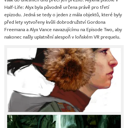
Half-Life: Alyx byla původně určena právě pro třetí
epizodu. Jedná se tedy o jeden z mála objektů, které byly
před lety vytvořeny kvůli dobrodružství Gordona
Freemana a Alyx Vance navazujícímu na Episode Two, aby
nakonec našly uplatnění alespoň v loňském VR prequelu.