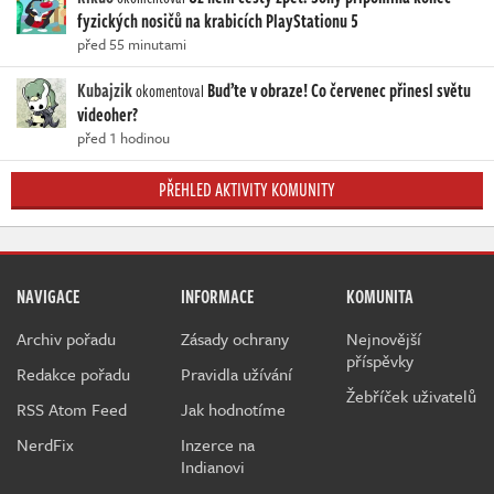
fyzických nosičů na krabicích PlayStationu 5
před 55 minutami
Kubajzik
Buďte v obraze! Co červenec přinesl světu
okomentoval
videoher?
před 1 hodinou
PŘEHLED AKTIVITY KOMUNITY
NAVIGACE
INFORMACE
KOMUNITA
Archiv pořadu
Zásady ochrany
Nejnovější
příspěvky
Redakce pořadu
Pravidla užívání
Žebříček uživatelů
RSS Atom Feed
Jak hodnotíme
NerdFix
Inzerce na
Indianovi