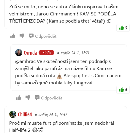
Zdá se mi to, nebo se autor článku inspiroval našim
velmistrem, Jarou Cimrmanem? KAM SE PODĚLA
TŘETÍ EPIZODA? (Kam se poděla třetí věta?) :D
5
Odpovědět
Cvrnda
INDIAN
neděle, 24. 1., 17:21
@amhrac Ve skutečnosti jsem ten podnadpis
zamýšlel jako parafrázi na název filmu Kam se
poděla sedmá rota
Ale spojitost s Cimrmanem
by samozřejmě mohla taky fungovat...
6
Odpovědět
Chilli64
neděle, 24. 1., 16:37
Proč mi musíte furt připomínat že jsem nedohrál
Half-life 2 😂🤣