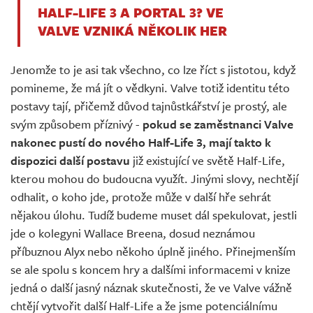
HALF-LIFE 3 A PORTAL 3? VE
VALVE VZNIKÁ NĚKOLIK HER
Jenomže to je asi tak všechno, co lze říct s jistotou, když
pomineme, že má jít o vědkyni. Valve totiž identitu této
postavy tají, přičemž důvod tajnůstkářství je prostý, ale
svým způsobem příznivý -
pokud se zaměstnanci Valve
nakonec pustí do nového Half-Life 3, mají takto k
dispozici další postavu
již existující ve světě Half-Life,
kterou mohou do budoucna využít. Jinými slovy, nechtějí
odhalit, o koho jde, protože může v další hře sehrát
nějakou úlohu. Tudíž budeme muset dál spekulovat, jestli
jde o kolegyni Wallace Breena, dosud neznámou
příbuznou Alyx nebo někoho úplně jiného. Přinejmenším
se ale spolu s koncem hry a dalšími informacemi v knize
jedná o další jasný náznak skutečnosti, že ve Valve vážně
chtějí vytvořit další Half-Life a že jsme potenciálnímu