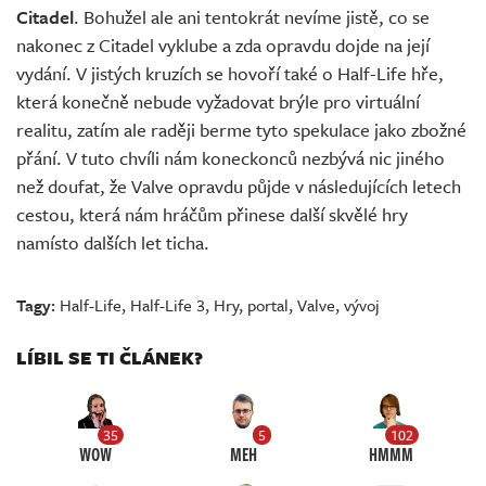
Citadel
. Bohužel ale ani tentokrát nevíme jistě, co se
nakonec z Citadel vyklube a zda opravdu dojde na její
vydání. V jistých kruzích se hovoří také o Half-Life hře,
která konečně nebude vyžadovat brýle pro virtuální
realitu, zatím ale raději berme tyto spekulace jako zbožné
přání. V tuto chvíli nám koneckonců nezbývá nic jiného
než doufat, že Valve opravdu půjde v následujících letech
cestou, která nám hráčům přinese další skvělé hry
namísto dalších let ticha.
Tagy:
Half-Life
,
Half-Life 3
,
Hry
,
portal
,
Valve
,
vývoj
LÍBIL SE TI ČLÁNEK?
35
5
102
WOW
MEH
HMMM