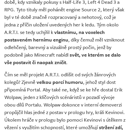
době, kdy vznikaly pokusy s Half-Life 3, Left 4 Dead 3 a
RPG. Tyto tituly měl pohánět engine Source 2, který však
byl v té době značně rozpracovaný a nehotový, což je
jedna z příčin uložení uvedených her k ledu. Tým okolo
A.R.T.I. se tedy uchýlil k
vlastnímu, na voxelech
postaveném hernímu enginu
, díky čemuž měl vzniknout
odlehčený, barevný a vizuálně prostý počin, jenž by
podobně jako Minecraft nabídl
svět, ve kterém se dalo
vše postavit či naopak zničit
.
Čím se měl projekt A.R.T.I. odlišit od svých žánrových
kolegů? Zjevně
velkou porcí humoru
, jehož styl dost
připomíná Portal. Aby také ne, když se ke hře dostal Erik
Wolpaw, jeden z klíčových scénáristů v pozadí vývoje
obou dílů Portalu. Wolpaw dokonce v interní demoverzi
propůjčil hlas jedné z postav v prologu hry, králi Kevinovi.
Úkolem hráče v prologu bylo pomoci Kevinovi s útěkem z
vězení s využitím schopností, které umožňují
stržení zdí,