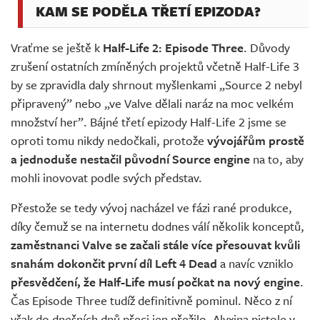
KAM SE PODĚLA TŘETÍ EPIZODA?
Vraťme se ještě k
Half-Life 2: Episode Three
. Důvody
zrušení ostatních zmíněných projektů včetně Half-Life 3
by se zpravidla daly shrnout myšlenkami „Source 2 nebyl
připravený” nebo „ve Valve dělali naráz na moc velkém
množství her”. Bájné třetí epizody Half-Life 2 jsme se
oproti tomu nikdy nedočkali, protože
vývojářům prostě
a jednoduše nestačil původní Source engine
na to, aby
mohli inovovat podle svých představ.
Přestože se tedy vývoj nacházel ve fázi rané produkce,
díky čemuž se na internetu dodnes válí několik konceptů,
zaměstnanci Valve se začali stále více přesouvat kvůli
snahám dokončit první díl Left 4 Dead
a navíc vzniklo
přesvědčení, že Half-Life musí počkat na nový engine
.
Čas Episode Three tudíž definitivně pominul. Něco z ní
však do dnešních dnů přeci jen přežilo. Alyxina pistole v