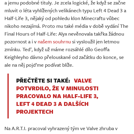
a jemu podobné tituly. Je zcela logické, že když se začne
mluvit o léta vyhlížených velikánech typu Left 4 Dead 3 a
Half-Life 3, nějaký od pohledu klon Minecraftu vůbec
nikoho nezajímá. Proto mu také média v době vydání The
Final Hours of Half-Life: Alyx nevěnovala takřka žádnou
pozornost a i v
našem souhrnu
si vysloužil jen letmou
zmínku. Teď, když už máme rozsáhlé dílo Geoffa
Keighleyho dávno přelouskané od začátku do konce, se
ale na něj pojďme podívat blíže.
PŘEČTĚTE SI TAKÉ:
VALVE
POTVRDILO, ŽE V MINULOSTI
PRACOVALO NA HALF-LIFE 3,
LEFT 4 DEAD 3 A DALŠÍCH
PROJEKTECH
Na A.R.T.I. pracoval vyhrazený tým ve Valve zhruba v