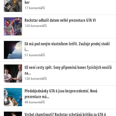
her
17 komentářů
Rockstar odhalil datum velké prezentace GTA VI
120 komentářů
EA má pod novým vlastníkem šetřit. Zvažuje prodej studií
i…
51 komentářů
Už není cesty zpět. Sony připomíná konec fyzických nosičů
na…
126 komentářů
Předobjednávky GTA 6 jsou bezprecedentní. Nová
prezentace má…
48 komentářů
Vrchol chamtivosti? Rockstar schytává kritiku za GTA 6