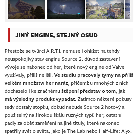
JINÝ ENGINE, STEJNÝ OSUD
Přestože se tvůrci A.R.T.I. nemuseli ohlížet na tehdy
neuspokojivý stav enginu Source 2, důvod zastavení
vývoje se nakonec od her, které nový engine od Valve
využívaly, příliš nelišil.
Ve studiu pracovaly týmy na příliš
velkém množství her naráz
, přičemž u mnohých z nich
docházelo i ke značnému
štěpení představ o tom, jak
má výsledný produkt vypadat
. Zatímco některé pokusy
tedy dostaly stopku, dokud nebude Source 2 hotový a
použitelný na širokou škálu různých typů her, ostatní
padly za oběť zaměření na jiné tituly, které nakonec
spatřily světlo světa, jako je The Lab nebo Half-Life: Alyx.