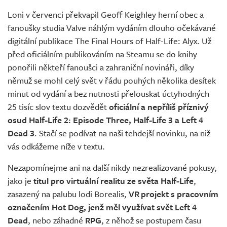
Živě
Loni v červenci překvapil Geoff Keighley herní obec a
fanoušky studia Valve náhlým vydáním dlouho očekávané
digitální publikace The Final Hours of Half-Life: Alyx. Už
před oficiálním publikováním na Steamu se do knihy
ponořili někteří fanoušci a zahraniční novináři, díky
němuž se mohl celý svět v řádu pouhých několika desítek
minut od vydání a bez nutnosti přelouskat úctyhodných
25 tisíc slov textu dozvědět
oficiální a nepříliš příznivý
osud Half-Life 2: Episode Three, Half-Life 3 a Left 4
Dead 3
. Stačí se podívat na naši tehdejší novinku, na niž
vás odkážeme níže v textu.
Nezapomínejme ani na další nikdy nezrealizované pokusy,
jako je
titul pro virtuální realitu ze světa Half-Life
,
zasazený na palubu lodi Borealis,
VR projekt s pracovním
označením Hot Dog, jenž měl využívat svět Left 4
Dead
, nebo záhadné
RPG
, z něhož se postupem času