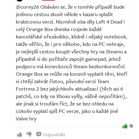
@corey26 Obávám se, že v tomhle případě bude
jedinou cestou zkusit někde v bazaru splašit
krabicovou verzi. Nicméně oba díly Left 4 Dead i
celý Orange Box dneska rozjede každé
kancelářské ořezávátko, klidně i nějaký notebook,
takže věřím, že i pro někoho, kdo na PC nehraje,
je nejlepší cestou koupit všechny hry na Steamu a
případně si do počítače zapojit gamepad, jehož
podporu má koneckonců Steam bezkonkurenční.
Orange Box se může na konzoli vyplatit těm, kteří
si chtějí zahrát čistou, původní verzi Team
Fortress 2 bez jakýchkoliv aktualizací (těch asi 6
patchů, co kdy na Xboxu vyšly, vážně nepočítám),
ale jinak si troufám říct, že se bez ohledu na
cokoliv vyplatí spíš PC verze, jako u každé jiné
Valve hry
10
Odpovědět