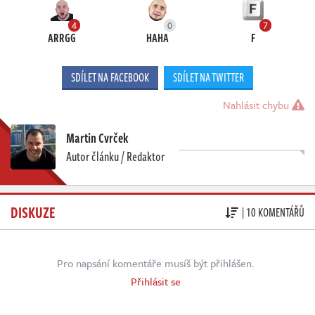
4
0
7
ARRGG
HAHA
F
SDÍLET NA FACEBOOK
SDÍLET NA TWITTER
Nahlásit chybu
Martin Cvrček
Autor článku / Redaktor
DISKUZE
| 10 KOMENTÁŘŮ
Pro napsání komentáře musíš být přihlášen.
Přihlásit se