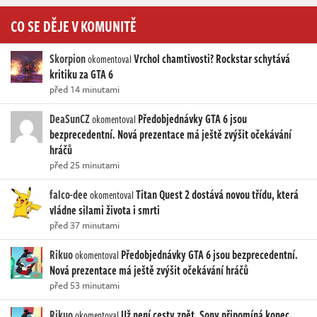
CO SE DĚJE V KOMUNITĚ
Skorpion
Vrchol chamtivosti? Rockstar schytává
okomentoval
kritiku za GTA 6
před 14 minutami
DeaSunCZ
Předobjednávky GTA 6 jsou
okomentoval
bezprecedentní. Nová prezentace má ještě zvýšit očekávání
hráčů
před 25 minutami
falco-dee
Titan Quest 2 dostává novou třídu, která
okomentoval
vládne silami života i smrti
před 37 minutami
Rikuo
Předobjednávky GTA 6 jsou bezprecedentní.
okomentoval
Nová prezentace má ještě zvýšit očekávání hráčů
před 53 minutami
Rikuo
Už není cesty zpět. Sony připomíná konec
okomentoval