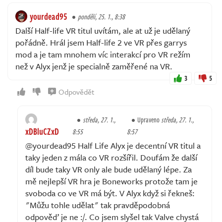
yourdead95
pondělí, 25. 1., 8:38
Další Half-life VR titul uvítám, ale at už je udělaný
pořádně. Hrál jsem Half-life 2 ve VR přes garrys
mod a je tam mnohem víc interakcí pro VR režím
než v Alyx jenž je specialně zaměřené na VR.
3
5
Odpovědět
středa, 27. 1.,
Upraveno
středa, 27. 1.,
xDBluCZxD
8:55
8:57
@yourdead95 Half Life Alyx je decentní VR titul a
taky jeden z mála co VR rozšířil. Doufám že další
díl bude taky VR only ale bude udělaný lépe. Za
mě nejlepší VR hra je Boneworks protože tam je
svoboda co ve VR má být. V Alyx když si řekneš:
"Můžu tohle udělat" tak pravděpodobná
odpověď je ne :/. Co jsem slyšel tak Valve chystá