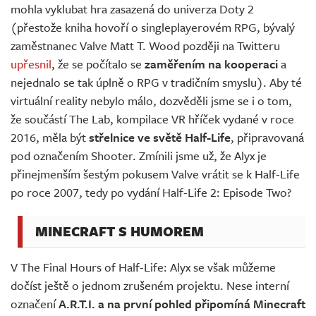
mohla vyklubat hra zasazená do univerza Doty 2
(přestože kniha hovoří o singleplayerovém RPG, bývalý
zaměstnanec Valve Matt T. Wood později na Twitteru
upřesnil
, že se počítalo se
zaměřením na kooperaci
a
nejednalo se tak úplně o RPG v tradičním smyslu). Aby té
virtuální reality nebylo málo, dozvěděli jsme se i o tom,
že součástí The Lab, kompilace VR hříček vydané v roce
2016, měla být
střelnice ve světě Half-Life
, připravovaná
pod označením Shooter. Zmínili jsme už, že Alyx je
přinejmenším šestým pokusem Valve vrátit se k Half-Life
po roce 2007, tedy po vydání Half-Life 2: Episode Two?
MINECRAFT S HUMOREM
V The Final Hours of Half-Life: Alyx se však můžeme
dočíst ještě o jednom zrušeném projektu. Nese interní
označení
A.R.T.I. a na první pohled připomíná Minecraft