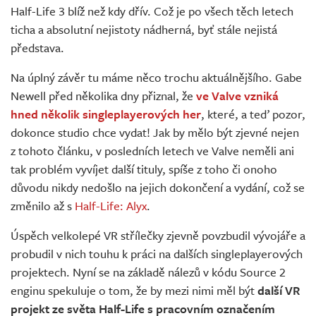
Half-Life 3 blíž než kdy dřív. Což je po všech těch letech
ticha a absolutní nejistoty nádherná, byť stále nejistá
představa.
Na úplný závěr tu máme něco trochu aktuálnějšího. Gabe
Newell před několika dny přiznal, že
ve Valve vzniká
hned několik singleplayerových her
, které, a teď pozor,
dokonce studio chce vydat! Jak by mělo být zjevné nejen
z tohoto článku, v posledních letech ve Valve neměli ani
tak problém vyvíjet další tituly, spíše z toho či onoho
důvodu nikdy nedošlo na jejich dokončení a vydání, což se
změnilo až s
Half-Life: Alyx
.
Úspěch velkolepé VR střílečky zjevně povzbudil vývojáře a
probudil v nich touhu k práci na dalších singleplayerových
projektech. Nyní se na základě nálezů v kódu Source 2
enginu spekuluje o tom, že by mezi nimi měl být
další VR
projekt ze světa Half-Life s pracovním označením