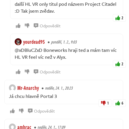
další HL VR only titul pod názvem Project Citadel
:D Tak jsem zvědav.
2
Odpovědět
yourdead95
pondělí, 1. 2., 9:03
@xDBluCZxD Boneworks hraji ted a mám tam víc
HL VR feel víc než v Alyx.
2
Odpovědět
Mr-Anarchy
neděle, 24. 1., 20:23
Já chcu hlavně Portal 3
1
6
Odpovědět
amhrac
neděle, 24. 1., 17:09