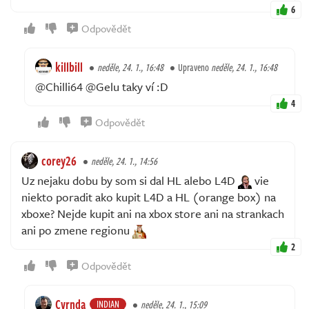
6
Odpovědět
killbill
neděle, 24. 1., 16:48
Upraveno
neděle, 24. 1., 16:48
@Chilli64 @Gelu taky ví :D
4
Odpovědět
corey26
neděle, 24. 1., 14:56
Uz nejaku dobu by som si dal HL alebo L4D
vie
niekto poradit ako kupit L4D a HL (orange box) na
xboxe? Nejde kupit ani na xbox store ani na strankach
ani po zmene regionu
2
Odpovědět
Cvrnda
INDIAN
neděle, 24. 1., 15:09