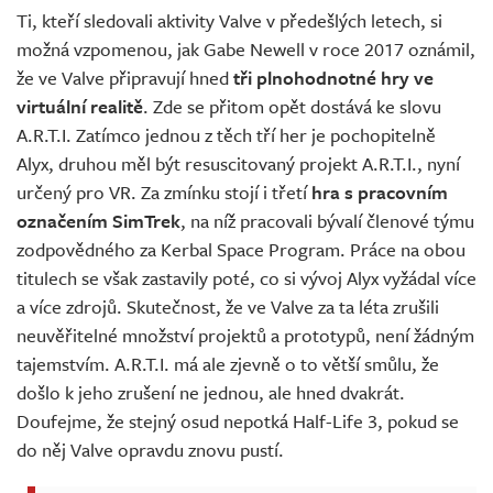
Ti, kteří sledovali aktivity Valve v předešlých letech, si
možná vzpomenou, jak Gabe Newell v roce 2017 oznámil,
že ve Valve připravují hned
tři plnohodnotné hry ve
virtuální realitě
. Zde se přitom opět dostává ke slovu
A.R.T.I. Zatímco jednou z těch tří her je pochopitelně
Alyx, druhou měl být resuscitovaný projekt A.R.T.I., nyní
určený pro VR. Za zmínku stojí i třetí
hra s pracovním
označením SimTrek
, na níž pracovali bývalí členové týmu
zodpovědného za Kerbal Space Program. Práce na obou
titulech se však zastavily poté, co si vývoj Alyx vyžádal více
a více zdrojů. Skutečnost, že ve Valve za ta léta zrušili
neuvěřitelné množství projektů a prototypů, není žádným
tajemstvím. A.R.T.I. má ale zjevně o to větší smůlu, že
došlo k jeho zrušení ne jednou, ale hned dvakrát.
Doufejme, že stejný osud nepotká Half-Life 3, pokud se
do něj Valve opravdu znovu pustí.