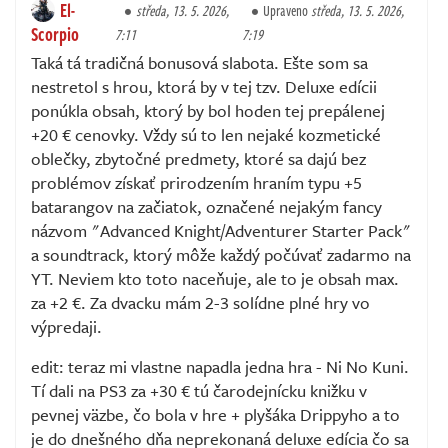
El-
středa, 13. 5. 2026,
Upraveno
středa, 13. 5. 2026,
Scorpio
7:11
7:19
Taká tá tradičná bonusová slabota. Ešte som sa
nestretol s hrou, ktorá by v tej tzv. Deluxe edícii
ponúkla obsah, ktorý by bol hoden tej prepálenej
+20 € cenovky. Vždy sú to len nejaké kozmetické
oblečky, zbytočné predmety, ktoré sa dajú bez
problémov získať prirodzením hraním typu +5
batarangov na začiatok, označené nejakým fancy
názvom "Advanced Knight/Adventurer Starter Pack"
a soundtrack, ktorý môže každý počúvať zadarmo na
YT. Neviem kto toto naceňuje, ale to je obsah max.
za +2 €. Za dvacku mám 2-3 solídne plné hry vo
výpredaji.
edit: teraz mi vlastne napadla jedna hra - Ni No Kuni.
Tí dali na PS3 za +30 € tú čarodejnícku knižku v
pevnej väzbe, čo bola v hre + plyšáka Drippyho a to
je do dnešného dňa neprekonaná deluxe edícia čo sa