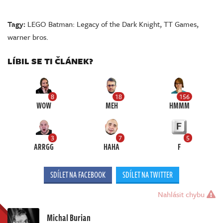
Tagy:
LEGO Batman: Legacy of the Dark Knight
,
TT Games
,
warner bros.
LÍBIL SE TI ČLÁNEK?
8
18
156
WOW
MEH
HMMM
3
7
5
ARRGG
HAHA
F
SDÍLET NA FACEBOOK
SDÍLET NA TWITTER
Nahlásit chybu
Michal Burian