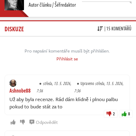
Autor článku / Šéfredaktor
DISKUZE
| 15 KOMENTÁŘŮ
Pro napsání komentáře musíš být přihlášen.
Přihlásit se
středa, 13. 5. 2026,
Upraveno
středa, 13. 5. 2026,
Ashnobe88
7:36
7:36
Už aby byla recenze. Rád dám klidně i plnou palbu
pokud to bude stát za to
2
8
Odpovědět