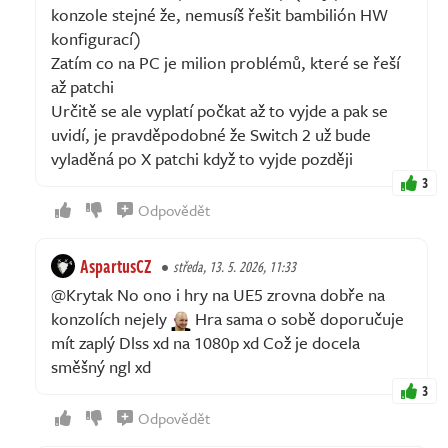
konzole stejné že, nemusíš řešit bambilión HW
konfigurací)
Zatím co na PC je milion problémů, které se řeší
až patchi
Určitě se ale vyplatí počkat až to vyjde a pak se
uvidí, je pravděpodobné že Switch 2 už bude
vyladěná po X patchi když to vyjde později
3
Odpovědět
AspartusCZ
středa, 13. 5. 2026, 11:33
@Krytak No ono i hry na UE5 zrovna dobře na
konzolích nejely
Hra sama o sobě doporučuje
mít zaplý Dlss xd na 1080p xd Což je docela
směšný ngl xd
3
Odpovědět