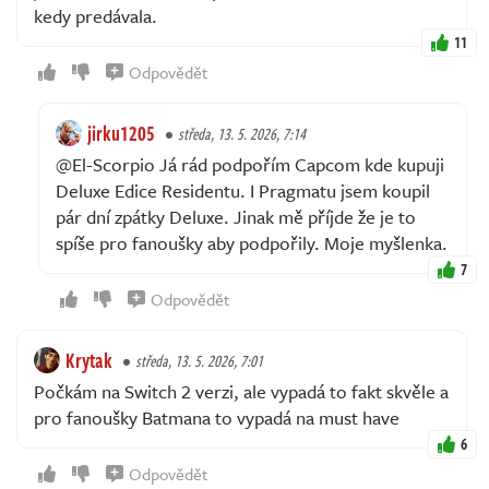
kedy predávala.
11
Odpovědět
jirku1205
středa, 13. 5. 2026, 7:14
@El-Scorpio Já rád podpořím Capcom kde kupuji
Deluxe Edice Residentu. I Pragmatu jsem koupil
pár dní zpátky Deluxe. Jinak mě příjde že je to
spíše pro fanoušky aby podpořily. Moje myšlenka.
7
Odpovědět
Krytak
středa, 13. 5. 2026, 7:01
Počkám na Switch 2 verzi, ale vypadá to fakt skvěle a
pro fanoušky Batmana to vypadá na must have
6
Odpovědět