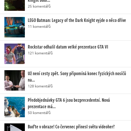
Knight budí…
25 komentářů
LEGO Batman: Legacy of the Dark Knight vyjde o něco dříve
11 komentářů
Rockstar odhalil datum velké prezentace GTA VI
121 komentářů
Už není cesty zpět. Sony připomíná konec fyzických nosičů
na…
128 komentářů
Předobjednávky GTA 6 jsou bezprecedentní. Nová
prezentace má…
50 komentářů
Buďte v obraze! Co červenec přinesl světu videoher?