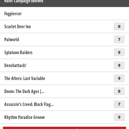
Halo: Campaign Evolved
Fogpiercer
Scarlet Deer Inn
8
Palworld
7
Splatoon Raiders
9
Denshattack!
9
The Alters: Last Variable
9
Doom: The Dark Ages |…
8
Assassin’s Creed: Black Flag…
7
Rhythm Paradise Groove
9