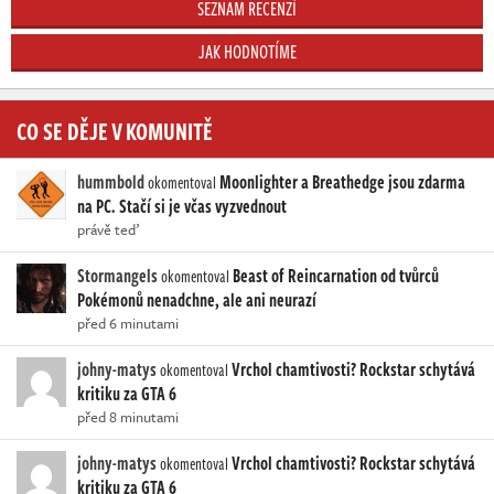
SEZNAM RECENZÍ
JAK HODNOTÍME
CO SE DĚJE V KOMUNITĚ
hummbold
Moonlighter a Breathedge jsou zdarma
okomentoval
na PC. Stačí si je včas vyzvednout
právě teď
Stormangels
Beast of Reincarnation od tvůrců
okomentoval
Pokémonů nenadchne, ale ani neurazí
před 6 minutami
johny-matys
Vrchol chamtivosti? Rockstar schytává
okomentoval
kritiku za GTA 6
před 8 minutami
johny-matys
Vrchol chamtivosti? Rockstar schytává
okomentoval
kritiku za GTA 6