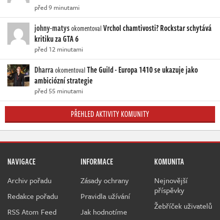
před 9 minutami
johny-matys
Vrchol chamtivosti? Rockstar schytává
okomentoval
kritiku za GTA 6
před 12 minutami
Dharra
The Guild - Europa 1410 se ukazuje jako
okomentoval
ambiciózní strategie
před 55 minutami
PŘEHLED AKTIVITY KOMUNITY
NAVIGACE
INFORMACE
KOMUNITA
Archiv pořadu
Zásady ochrany
Nejnovější
příspěvky
Redakce pořadu
Pravidla užívání
Žebříček uživatelů
RSS Atom Feed
Jak hodnotíme