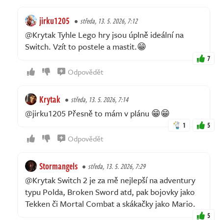
jirku1205
středa, 13. 5. 2026, 7:12
@Krytak Tyhle Lego hry jsou úplně ideální na
Switch. Vzít to postele a mastit.😁
7
Odpovědět
Krytak
středa, 13. 5. 2026, 7:14
@jirku1205 Přesně to mám v plánu 😁😁
1
5
Odpovědět
Stormangels
středa, 13. 5. 2026, 7:29
@Krytak Switch 2 je za mě nejlepší na adventury
typu Polda, Broken Sword atd, pak bojovky jako
Tekken či Mortal Combat a skákačky jako Mario.
5