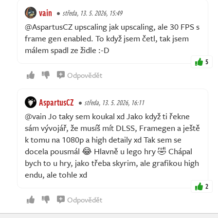
vain
středa, 13. 5. 2026, 15:49
@AspartusCZ upscaling jak upscaling, ale 30 FPS s
frame gen enabled. To když jsem četl, tak jsem
málem spadl ze židle :-D
5
Odpovědět
AspartusCZ
středa, 13. 5. 2026, 16:11
@vain Jo taky sem koukal xd Jako když ti řekne
sám vývojář, že musíš mít DLSS, Framegen a ještě
k tomu na 1080p a high detaily xd Tak sem se
docela pousmál 😂 Hlavně u lego hry 🤣 Chápal
bych to u hry, jako třeba skyrim, ale grafikou high
endu, ale tohle xd
2
Odpovědět