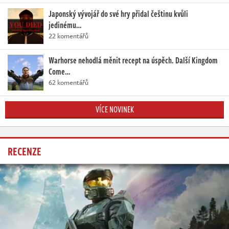
Japonský vývojář do své hry přidal češtinu kvůli
jedinému…
22 komentářů
Warhorse nehodlá měnit recept na úspěch. Další Kingdom
Come…
62 komentářů
VÍCE NOVINEK
RECENZE