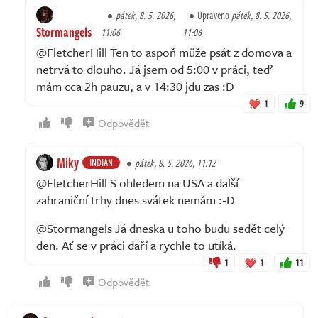
pátek, 8. 5. 2026,
Upraveno
pátek, 8. 5. 2026,
Stormangels
11:06
11:06
@FletcherHill Ten to aspoň může psát z domova a
netrvá to dlouho. Já jsem od 5:00 v práci, teď
mám cca 2h pauzu, a v 14:30 jdu zas :D
1
9
Odpovědět
Miky
INDIAN
pátek, 8. 5. 2026, 11:12
@FletcherHill S ohledem na USA a další
zahraniční trhy dnes svátek nemám :-D
@Stormangels Já dneska u toho budu sedět celý
den. Ať se v práci daří a rychle to utíká.
1
1
11
Odpovědět