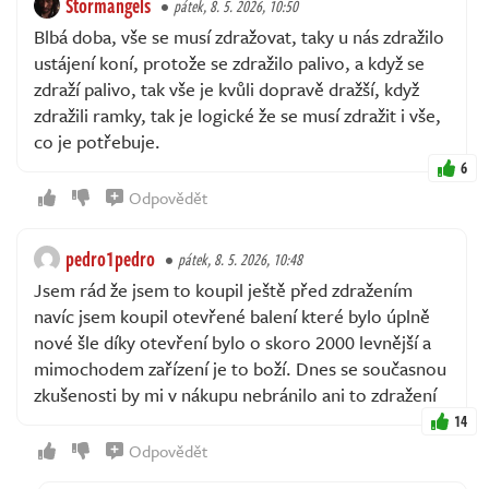
Stormangels
pátek, 8. 5. 2026, 10:50
Blbá doba, vše se musí zdražovat, taky u nás zdražilo
ustájení koní, protože se zdražilo palivo, a když se
zdraží palivo, tak vše je kvůli dopravě dražší, když
zdražili ramky, tak je logické že se musí zdražit i vše,
co je potřebuje.
6
Odpovědět
pedro1pedro
pátek, 8. 5. 2026, 10:48
Jsem rád že jsem to koupil ještě před zdražením
navíc jsem koupil otevřené balení které bylo úplně
nové šle díky otevření bylo o skoro 2000 levnější a
mimochodem zařízení je to boží. Dnes se současnou
zkušenosti by mi v nákupu nebránilo ani to zdražení
14
Odpovědět