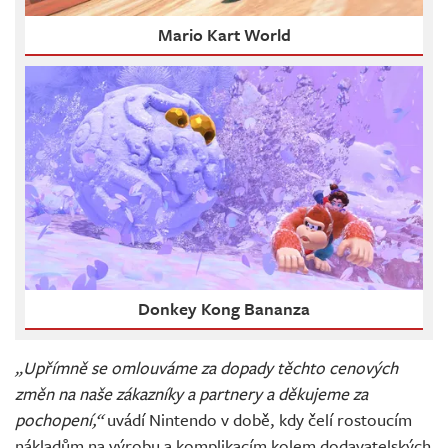
Mario Kart World
Donkey Kong Bananza
„Upřímně se omlouváme za dopady těchto cenových
změn na naše zákazníky a partnery a děkujeme za
pochopení,“
uvádí Nintendo v době, kdy čelí rostoucím
nákladům na výrobu a komplikacím kolem dodavatelských