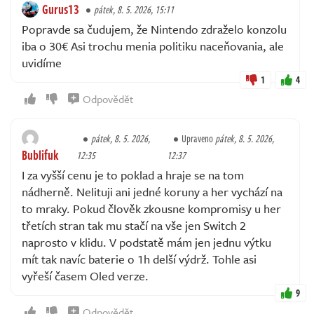
Gurus13
pátek, 8. 5. 2026, 15:11
Popravde sa čudujem, že Nintendo zdraželo konzolu
iba o 30€ Asi trochu menia politiku naceňovania, ale
uvidíme
1
4
Odpovědět
pátek, 8. 5. 2026,
Upraveno
pátek, 8. 5. 2026,
Bublifuk
12:35
12:37
I za vyšší cenu je to poklad a hraje se na tom
nádherně. Nelituji ani jedné koruny a her vychází na
to mraky. Pokud člověk zkousne kompromisy u her
třetích stran tak mu stačí na vše jen Switch 2
naprosto v klidu. V podstatě mám jen jednu výtku
mít tak navíc baterie o 1h delší výdrž. Tohle asi
vyřeší časem Oled verze.
9
Odpovědět