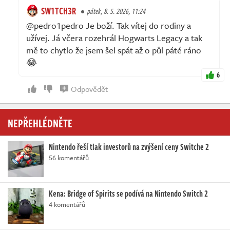
SW1TCH3R
pátek, 8. 5. 2026, 11:24
@pedro1pedro Je boží. Tak vítej do rodiny a
užívej. Já včera rozehrál Hogwarts Legacy a tak
mě to chytlo že jsem šel spát až o půl páté ráno
😂
6
Odpovědět
NEPŘEHLÉDNĚTE
Nintendo řeší tlak investorů na zvýšení ceny Switche 2
56 komentářů
Kena: Bridge of Spirits se podívá na Nintendo Switch 2
4 komentářů