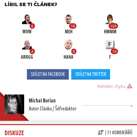
LÍBIL SE TI ČLÁNEK?
6
18
159
WOW
MEH
HMMM
4
8
14
ARRGG
HAHA
F
SDÍLET NA FACEBOOK
SDÍLET NA TWITTER
Nahlásit chybu
Michal Burian
Autor článku / Šéfredaktor
DISKUZE
| 11 KOMENTÁŘŮ