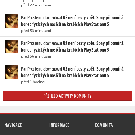
před 22 minutami
PanPrcstenu
Už není cesty zpět. Sony připomíná
okomentoval
konec fyzických nosičů na krabicích PlayStationu 5
před 53 minutami
PanPrcstenu
Už není cesty zpět. Sony připomíná
okomentoval
konec fyzických nosičů na krabicích PlayStationu 5
před 56 minutami
PanPrcstenu
Už není cesty zpět. Sony připomíná
okomentoval
konec fyzických nosičů na krabicích PlayStationu 5
před 1 hodinou
PŘEHLED AKTIVITY KOMUNITY
NAVIGACE
INFORMACE
KOMUNITA