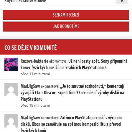
Rhythm Paradise Groove
SEZNAM RECENZÍ
JAK HODNOTÍME
CO SE DĚJE V KOMUNITĚ
Ruzova-bakterie
Už není cesty zpět. Sony připomíná
okomentoval
konec fyzických nosičů na krabicích PlayStationu 5
před 11 minutami
MadJigSaw
„Je to smutné rozhodnutí,“ komentují
okomentoval
vývojáři Clair Obscur: Expedition 33 ukončení výroby disků na
PlayStationu
před 18 minutami
MadJigSaw
Zatímco PlayStation končí s výrobou
okomentoval
disků, Xbox se zaměřuje na zpětnou kompatibilitu a převod
fyzických kopií