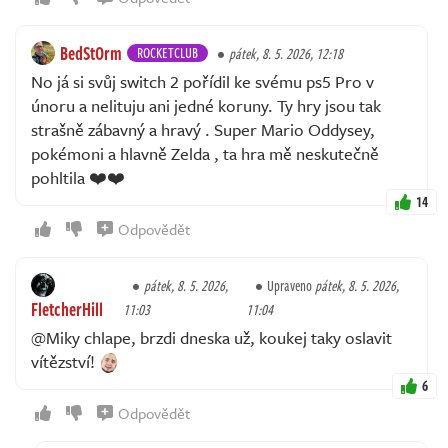
BedStOrm
ROCKETCLUB
pátek, 8. 5. 2026, 12:18
No já si svůj switch 2 pořídil ke svému ps5 Pro v
únoru a nelituju ani jedné koruny. Ty hry jsou tak
strašně zábavný a hravý . Super Mario Oddysey,
pokémoni a hlavně Zelda , ta hra mě neskutečně
pohltila ❤️❤️
14
Odpovědět
pátek, 8. 5. 2026,
Upraveno
pátek, 8. 5. 2026,
FletcherHill
11:03
11:04
@Miky chlape, brzdi dneska už, koukej taky oslavit
vítězství!
6
Odpovědět