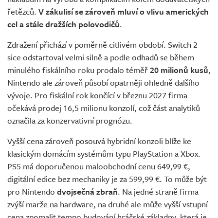
řetězců.
V zákulisí se zároveň mluví o vlivu amerických
cel a stále dražších polovodičů
.
Zdražení přichází v poměrně citlivém období. Switch 2
sice odstartoval velmi silně a podle odhadů se během
minulého fiskálního roku prodalo téměř
20 milionů kusů
,
Nintendo ale zároveň působí opatrněji ohledně dalšího
vývoje. Pro fiskální rok končící v březnu 2027 firma
očekává prodej 16,5 milionu konzolí, což část analytiků
označila za konzervativní prognózu.
Vyšší cena zároveň posouvá hybridní konzoli blíže ke
klasickým domácím systémům typu PlayStation a Xbox.
PS5 má doporučenou maloobchodní cenu 649,99 €,
digitální edice bez mechaniky je za 599,99 €. To může být
pro Nintendo
dvojsečná zbraň
. Na jedné straně firma
zvýší marže na hardware, na druhé ale může vyšší vstupní
cena zpomalit tempo budování hráčské základny, která je