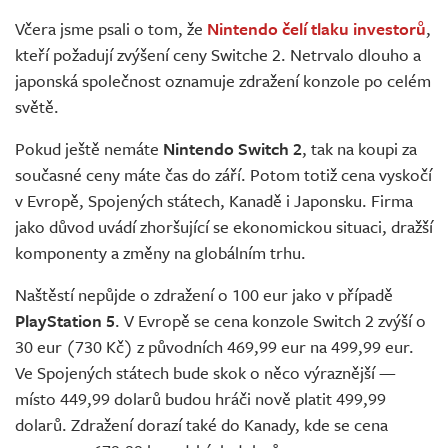
Živě
Včera jsme psali o tom, že
Nintendo čelí tlaku investorů
,
kteří požadují zvýšení ceny Switche 2. Netrvalo dlouho a
japonská společnost oznamuje zdražení konzole po celém
světě.
Pokud ještě nemáte
Nintendo Switch 2
, tak na koupi za
současné ceny máte čas do září. Potom totiž cena vyskočí
v Evropě, Spojených státech, Kanadě i Japonsku. Firma
jako důvod uvádí zhoršující se ekonomickou situaci, dražší
komponenty a změny na globálním trhu.
Naštěstí nepůjde o zdražení o 100 eur jako v případě
PlayStation 5
. V Evropě se cena konzole Switch 2 zvýší o
30 eur (730 Kč) z původních 469,99 eur na 499,99 eur.
Ve Spojených státech bude skok o něco výraznější —
místo 449,99 dolarů budou hráči nově platit 499,99
dolarů. Zdražení dorazí také do Kanady, kde se cena