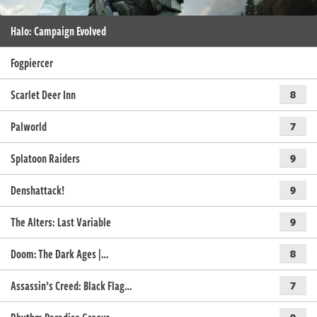
Halo: Campaign Evolved
Fogpiercer
Scarlet Deer Inn
8
Palworld
7
Splatoon Raiders
9
Denshattack!
9
The Alters: Last Variable
9
Doom: The Dark Ages |…
8
Assassin’s Creed: Black Flag…
7
9