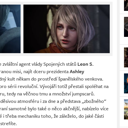
e zvláštní agent vlády Spojených států
Leon S.
hranou misi, najít dceru prezidenta
Ashley
adný kult někam do prostředí španělského venkova.
ro sérii revoluční. Vývojáři totiž přestali spoléhat na
nru, tedy na věčnou tmu a množství jumpscarů.
t děsivou atmosféru i za dne a představa „zbožného“
ní samotné bylo také o něco akčnější, nabízelo více
é i třeba mechaniku toho, že záleželo, do jaké části
strefíte.