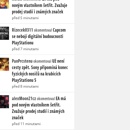
novým vlastníkem šetřit. Zvažuje
prodej studií i známých značek
před 5 minutami
Rizecek0311
Capcom
okomentoval
se nebojí digitální budoucnosti
PlayStationu
před 7 minutami
PanPrcstenu
Už není
okomentoval
cesty zpět. Sony připomíná konec
fyzických nosičů na krabicích
PlayStationu 5
před 8 minutami
alexMoon21cz
EA má
okomentoval
pod novým vlastníkem šetřit.
Zvažuje prodej studií i známých
značek
před 11 minutami