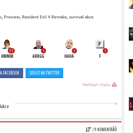
o
,
Preview
,
Resident Evil 4 Remake
,
survival akce
71
1
1
1
HMMM
ARRGG
HAHA
F
NA FACEBOOK
SDÍLET NA TWITTER
Nahlásit chybu
dukce
| 9 KOMENTÁŘŮ