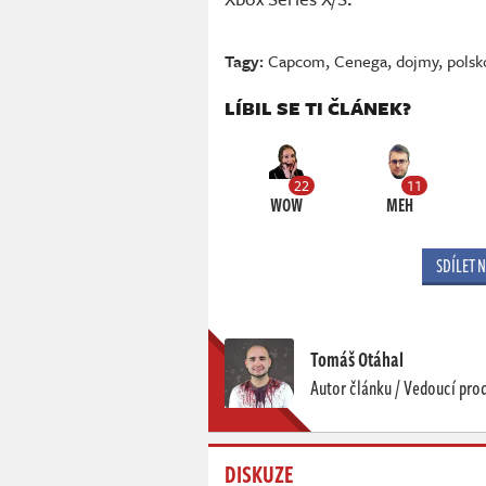
Tagy:
Capcom
,
Cenega
,
dojmy
,
polsk
LÍBIL SE TI ČLÁNEK?
22
11
WOW
MEH
SDÍLET 
Tomáš Otáhal
Autor článku / Vedoucí pro
DISKUZE