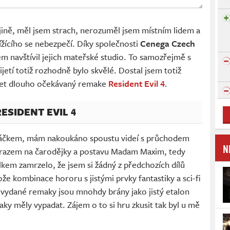
ajině, měl jsem strach, nerozuměl jsem místním lidem a
lížícího se nebezpečí. Díky společnosti
Cenega Czech
em navštívil jejich mateřské studio. To samozřejmě s
ijetí totiž rozhodně bylo skvělé. Dostal jsem totiž
ušet dlouho očekávaný remake
Resident Evil 4
.
ESIDENT EVIL 4
ováčkem, mám nakoukáno spoustu videí s průchodem
N
razem na čarodějky a postavu Madam Maxim, tedy
kem zamrzelo, že jsem si žádný z předchozích dílů
e kombinace hororu s jistými prvky fantastiky a sci-fi
d vydané remaky jsou mnohdy brány jako jistý etalon
ky měly vypadat. Zájem o to si hru zkusit tak byl u mě