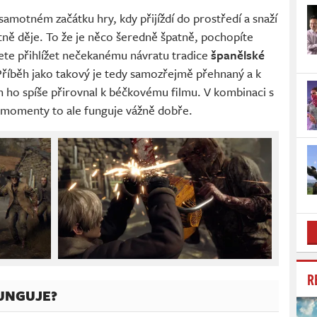
amotném začátku hry, kdy přijíždí do prostředí a snaží
stně děje. To že je něco šeredně špatně, pochopíte
dete přihlížet nečekanému návratu tradice
španělské
 Příběh jako takový je tedy samozřejmě přehnaný a k
h ho spíše přirovnal k béčkovému filmu. V kombinaci s
 momenty to ale funguje vážně dobře.
R
FUNGUJE?