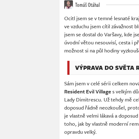
Tomáš Otáhal
Ocitl jsem se v temné lesnaté kr
ve vzduchu jsem cítil závažnost b
jsem se dostal do Varšavy, kde js
úvodní větou nesouvisí, cesta i př
možnost si na půl hodiny vyzko
VÝPRAVA DO SVĚTA R
Sám jsem v celé sérii celkem n
Resident Evil Village
s velkým dů
Lady Dimitrescu. Už tehdy mě cel
doposud řádně neozkoušel, protož
je vlastně velmi lákavá a doposu
toho, jak by vlastně moderní rema
opravdu velký.