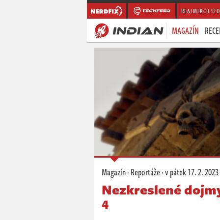
REALMERCH.STO
MAGAZÍN
RECE
Magazín
·
Reportáže
·
v pátek
17. 2. 2023
Nezkreslené dojmy
4