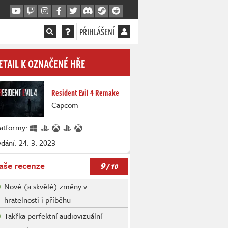
PŘIHLÁŠENÍ
ETAIL K OZNAČENÉ HŘE
Resident Evil 4 Remake
Capcom
latformy:
dání: 24. 3. 2023
9
aše recenze
/ 10
Nové (a skvělé) změny v
hratelnosti i příběhu
Takřka perfektní audiovizuální