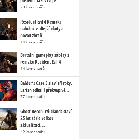
poslední fázi vývoje
20 komentářů
Resident Evil 4 Remake
nabídne vedlejší úkoly a
novou zbraň
14 komentářů
Brutální gameplay záběry z
remaku Resident Evil 4
14 komentářů
Baldur's Gate 3 slaví tři roky.
Larian odhalil překvapivé…
77 komentářů
Ghost Recon: Wildlands slaví
25 let série velkou
aktualizací.…
42 komentářů