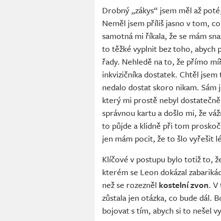
Drobný „zákys“ jsem měl až poté
Neměl jsem příliš jasno v tom, co
samotná mi říkala, že se mám snaži
to těžké vyplnit bez toho, abych 
řady. Nehledě na to, že přímo m
inkvizičníka dostatek. Chtěl jsem 
nedalo dostat skoro nikam. Sám j
který mi prostě nebyl dostatečně
správnou kartu a došlo mi, že v
to půjde a klidně při tom proskoč
jen mám pocit, že to šlo vyřešit l
Klíčové v postupu bylo totiž to, 
kterém se Leon dokázal zabarikádo
než se rozezněl
kostelní zvon
. V
zůstala jen otázka, co bude dál. 
bojovat s tím, abych si to nešel 