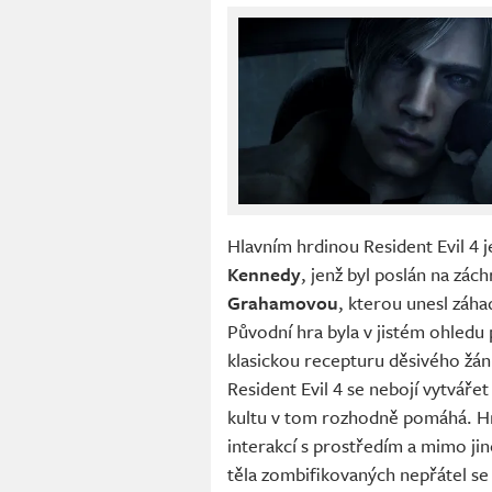
Hlavním hrdinou Resident Evil 4 j
Kennedy
, jenž byl poslán na zác
Grahamovou
, kterou unesl záh
Původní hra byla v jistém ohledu p
klasickou recepturu děsivého žá
Resident Evil 4 se nebojí vytváře
kultu v tom rozhodně pomáhá. Hra
interakcí s prostředím a mimo jin
těla zombifikovaných nepřátel se 