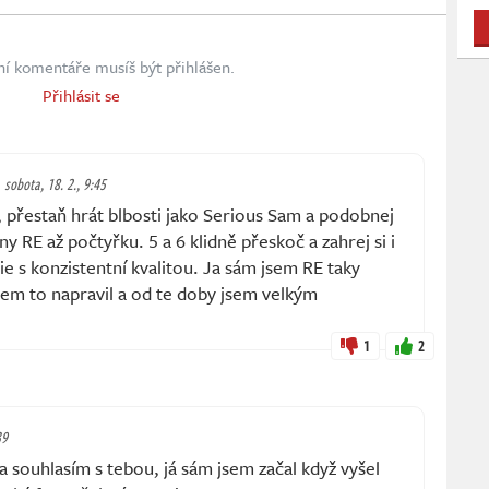
ní komentáře musíš být přihlášen.
Přihlásit se
sobota, 18. 2., 9:45
t, přestaň hrát blbosti jako Serious Sam a podobnej
hny RE až počtyřku. 5 a 6 klidně přeskoč a zahrej si i
ie s konzistentní kvalitou. Ja sám jsem RE taky
jsem to napravil a od te doby jsem velkým
1
2
39
a souhlasím s tebou, já sám jsem začal když vyšel