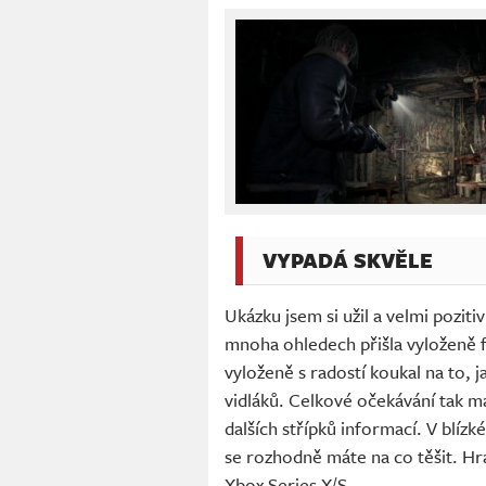
VYPADÁ SKVĚLE
Ukázku jsem si užil a velmi poziti
mnoha ohledech přišla vyloženě fo
vyloženě s radostí koukal na to,
vidláků. Celkové očekávání tak 
dalších střípků informací. V blízk
se rozhodně máte na co těšit. Hr
Xbox Series X/S
.