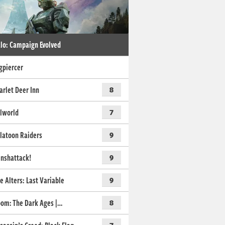
lo: Campaign Evolved
gpiercer
arlet Deer Inn
8
lworld
7
latoon Raiders
9
nshattack!
9
e Alters: Last Variable
9
om: The Dark Ages |…
8