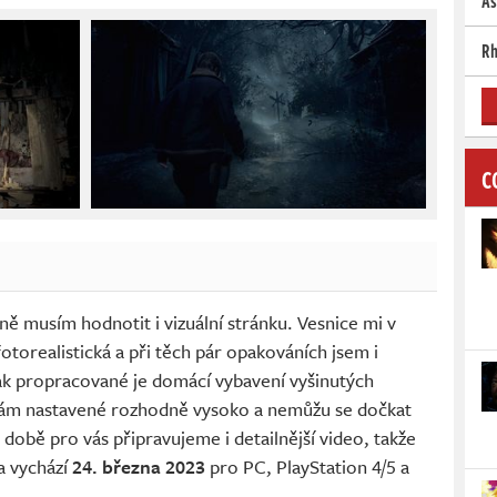
As
Rh
C
vně musím hodnotit i vizuální stránku. Vesnice mi v
torealistická a při těch pár opakováních jsem i
 jak propracované je domácí vybavení vyšinutých
mám nastavené rozhodně vysoko a nemůžu se dočkat
é době pro vás připravujeme i detailnější video, takže
a vychází
24. března 2023
pro PC, PlayStation 4/5 a