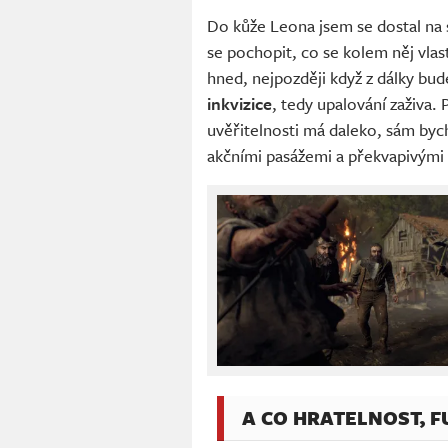
Do kůže Leona jsem se dostal na s
se pochopit, co se kolem něj vla
hned, nejpozději když z dálky bu
inkvizice
, tedy upalování zaživa.
uvěřitelnosti má daleko, sám byc
akčními pasážemi a překvapivými
A CO HRATELNOST, 