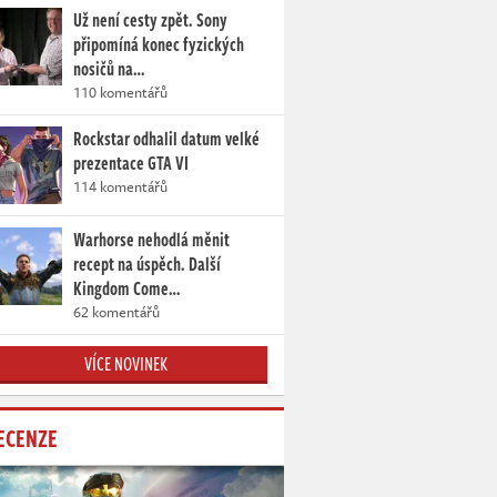
Už není cesty zpět. Sony
připomíná konec fyzických
nosičů na…
110 komentářů
Rockstar odhalil datum velké
prezentace GTA VI
114 komentářů
Warhorse nehodlá měnit
recept na úspěch. Další
Kingdom Come…
62 komentářů
VÍCE NOVINEK
ECENZE