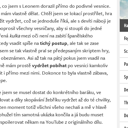
, co jsem s Leonem dorazil přímo do podivné vesnice.
 mám vlastně dělat. Chtěl jsem se lokací prostřílet, hra
t vydržet, což se jednoduše říká, ale s devíti náboji je
Ha
poprosil všechny vesničany, aby si stoupli do jedné
ířená
kulka
mezi oči není na zabití španělského
Fo
tedy vsadit spíše na
tichý postup
, ale tak se zase
sem se tak vlastně pral se předepsaným skriptem hry,
Sc
 obeznámen. Asi až tak na pátý pokus jsem vsadil na
Pa
ážně mám prostě
vydržet pobíhat
po vesnici kamkoliv
it i přímo mezi nimi. Dokonce to byla vlastně zábava,
Sp
épe.
De
že jsem se musel dostat do konkrétního baráku, ve
vat a díky skopávání žebříku vydržet až do té chvilky,
Th
 ten moment totiž všichni všeho nechali a mě v hlavě
Bohužel tím samotná ukázka končila a já budu muset
Do
vyspoilerovat někam na YouTube z originálního dílu.