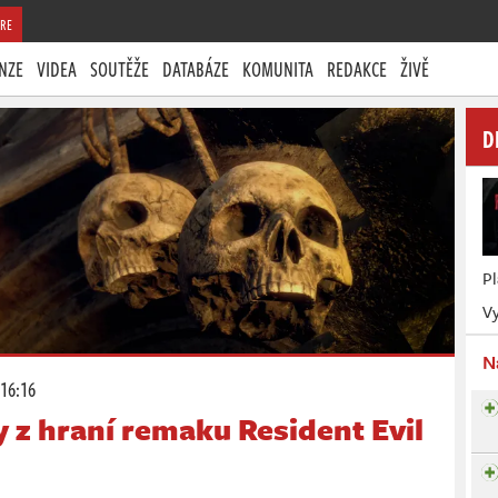
RE
NZE
VIDEA
SOUTĚŽE
DATABÁZE
KOMUNITA
REDAKCE
ŽIVĚ
D
P
Vy
N
 16:16
 z hraní remaku Resident Evil