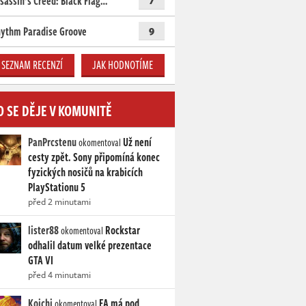
sassin’s Creed: Black Flag…
7
ythm Paradise Groove
9
SEZNAM RECENZÍ
JAK HODNOTÍME
O SE DĚJE V KOMUNITĚ
PanPrcstenu
Už není
okomentoval
cesty zpět. Sony připomíná konec
fyzických nosičů na krabicích
PlayStationu 5
před 2 minutami
lister88
Rockstar
okomentoval
odhalil datum velké prezentace
GTA VI
před 4 minutami
Koichi
EA má pod
okomentoval