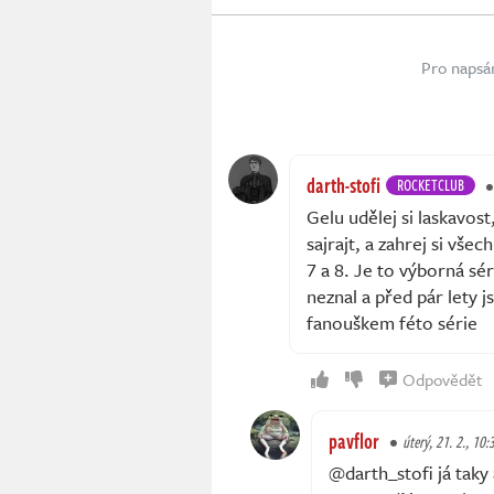
Pro napsá
darth-stofi
ROCKETCLUB
Gelu udělej si laskavos
sajrajt, a zahrej si všec
7 a 8. Je to výborná sér
neznal a před pár lety 
fanouškem féto série
Odpovědět
pavflor
úterý, 21. 2., 10:
@darth_stofi já taky 