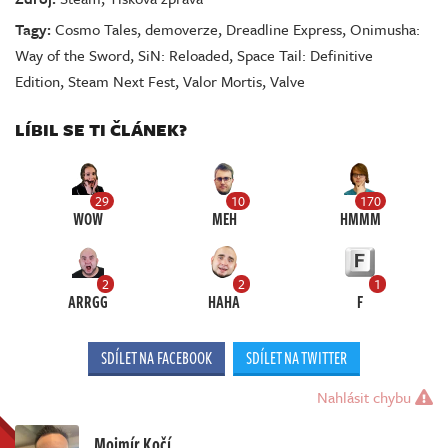
Tagy:
Cosmo Tales
,
demoverze
,
Dreadline Express
,
Onimusha:
Way of the Sword
,
SiN: Reloaded
,
Space Tail: Definitive
Edition
,
Steam Next Fest
,
Valor Mortis
,
Valve
LÍBIL SE TI ČLÁNEK?
29
10
170
WOW
MEH
HMMM
2
2
1
ARRGG
HAHA
F
SDÍLET NA FACEBOOK
SDÍLET NA TWITTER
Nahlásit chybu
Mojmír Kočí