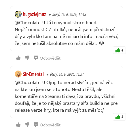
hugozlejmuz
úterý, 16. 6. 2026, 11:18
@ChocolateJJ Já to vypnul skoro hned.
Nepřítomnost CZ titulků, nehrál jsem předchozí
díly a vyhrklo tam na mě miliarda informací a věcí,
že jsem netušil absolutně co mám dělat. 😃
4
Odpovědět
Sir-Emental
úterý, 16. 6. 2026, 11:21
@ChocolateJJ Ojoj, to nerad slyším, jediná věc
na kterou jsem se z tohoto Nextu těšil, ale
komentáře na Steamu ti dávají za pravdu, všichni
doufají, že je to nějaký prastarý alfa build a ne pre
release verze hry, která má vyjít za měsíc :/
4
Odpovědět