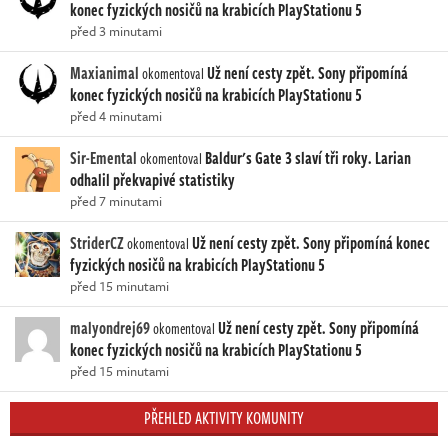
konec fyzických nosičů na krabicích PlayStationu 5
před 3 minutami
Maxianimal
Už není cesty zpět. Sony připomíná
okomentoval
konec fyzických nosičů na krabicích PlayStationu 5
před 4 minutami
Sir-Emental
Baldur's Gate 3 slaví tři roky. Larian
okomentoval
odhalil překvapivé statistiky
před 7 minutami
StriderCZ
Už není cesty zpět. Sony připomíná konec
okomentoval
fyzických nosičů na krabicích PlayStationu 5
před 15 minutami
malyondrej69
Už není cesty zpět. Sony připomíná
okomentoval
konec fyzických nosičů na krabicích PlayStationu 5
před 15 minutami
PŘEHLED AKTIVITY KOMUNITY