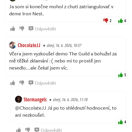
Ja som si konečne mohol z chuti zatriangulovať v
deme Iron Nest.
2
6
Odpovědět
ChocolateJJ
úterý, 16. 6. 2026, 10:37
Včera jsem vyzkoušel demo The Guild a bohužel za
mě těžké zklamání :( nebo mi to prostě jen
nesedlo...ale čekal jsem víc.
5
Odpovědět
Stormangels
úterý, 16. 6. 2026, 11:18
@ChocolateJJ Já po to shlédnutí hodnocení, to
ani nezkoušel.
4
Odpovědět