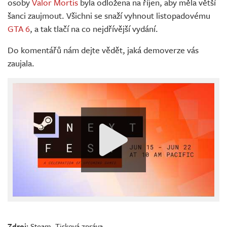
osoby
Valor Mortis
byla odložena na říjen, aby měla větší
šanci zaujmout. Všichni se snaží vyhnout listopadovému
GTA 6
, a tak tlačí na co nejdřívější vydání.
Do komentářů nám dejte vědět, jaká demoverze vás
zaujala.
Zdroj:
Steam
,
Tisková zpráva