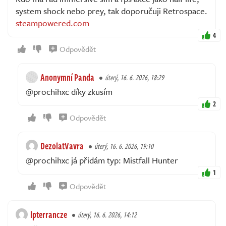
system shock nebo prey, tak doporučuji Retrospace.
steampowered.com
4
Odpovědět
Anonymní Panda
úterý, 16. 6. 2026, 18:29
@prochihxc díky zkusím
2
Odpovědět
DezolatVavra
úterý, 16. 6. 2026, 19:10
@prochihxc já přidám typ: Mistfall Hunter
1
Odpovědět
lpterrancze
úterý, 16. 6. 2026, 14:12