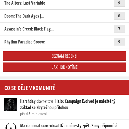
The Alters: Last Variable
9
Doom: The Dark Ages |…
8
Assassin’s Creed: Black Flag…
7
Rhythm Paradise Groove
9
SEZNAM RECENZÍ
JAK HODNOTÍME
CO SE DĚJE V KOMUNITĚ
Harshday
Halo: Campaign Evolved je naleštěný
okomentoval
základ se zbytečnou přílohou
před 3 minutami
Maxianimal
Už není cesty zpět. Sony připomíná
okomentoval