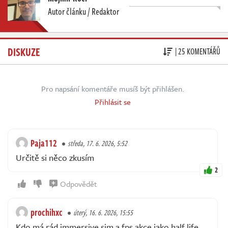
Autor článku / Redaktor
DISKUZE
| 25 KOMENTÁŘŮ
Pro napsání komentáře musíš být přihlášen.
Přihlásit se
Paja112
středa, 17. 6. 2026, 5:52
Určitě si něco zkusím
2
Odpovědět
prochihxc
úterý, 16. 6. 2026, 15:55
Kdo má rád immersive sim a fps akce jako half life,