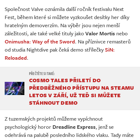
Živě
Společnost Valve oznámila další ročník festivalu Next
Fest, během které si můžete vyzkoušet desítky her díky
hratelným demoverzím. Na výběr jsou nejen menší
záležitosti, ale také velké tituly jako
Valor Mortis
nebo
Onimusha: Way of the Sword
. Na příznivce remasterů
od studia Nightdive pak čeká demo střílečky
SiN:
Reloaded
.
COSMO TALES PŘILETÍ DO
PŘEDBĚŽNÉHO PŘÍSTUPU NA STEAMU
LETOS V ZÁŘÍ, UŽ TEĎ SI MŮŽETE
STÁHNOUT DEMO
Z tuzemských projektů můžeme vypíchnout
psychologický horor
Dreadline Express
, jenž se
odehrává na palubě posledního lidského vlaku. Tady máte