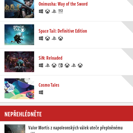
Onimusha: Way of the Sword
Space Tail: Definitive Edition
SiN: Reloaded
Cosmo Tales
NEPŘEHLÉDNĚTE
Valor Mortis z napoleonských válek uteče přeplněnému