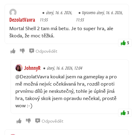
úterý, 16. 6. 2026,
Upraveno
úterý, 16. 6. 2026,
DezolatVavra
11:55
11:55
Mortal Shell 2 tam má betu. Je to super hra, ale
škoda, že moc těžká.
5
Odpovědět
JohnnyR
úterý, 16. 6. 2026, 12:04
@DezolatVavra koukal jsem na gameplay a pro
mě možná nejvíc očekávaná hra, rozdíl oproti
prvnímu dílů je neskutečný, tohle je úplně jiná
hra, takový skok jsem opravdu nečekal, prostě
wow :-)
3
Odpovědět