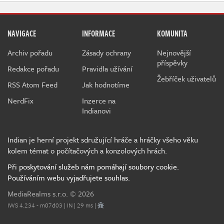
NAVIGACE
INFORMACE
KOMUNITA
Archiv pořadu
Zásady ochrany
Nejnovější
příspěvky
Redakce pořadu
Pravidla užívání
Žebříček uživatelů
RSS Atom Feed
Jak hodnotíme
NerdFix
Inzerce na
Indianovi
Indian je herní projekt sdružující hráče a hráčky všeho věku
kolem témat o počítačových a konzolových hrách.
Při poskytování služeb nám pomáhají soubory cookie.
Používáním webu vyjadřujete souhlas.
MediaRealms s.r.o.
© 2026
IWS 4.234 - m07d03 | IN | 29 ms |