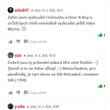
milosk97
úterý, 16. 6. 2026, 10:21
Zatím jsem vyzkoušel Onimushu a Deer & Boy a
určitě bych chtěl minimálně vyzkoušet ještě Valor
Mortis. 🙂
3
Odpovědět
vain
úterý, 16. 6. 2026, 10:15
Dobré jsou ty průvodní videa k těm next festům :-)
Zjevně si to ve Valve užívají :-) Mimochodem, pro
pamětníky, je tam demo na SiN Reloaded, remaster
SiN z 1998.
8
Odpovědět
p-seba
úterý, 16. 6. 2026, 10:09