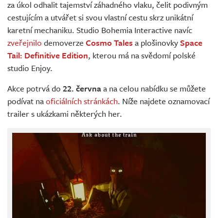
za úkol odhalit tajemství záhadného vlaku, čelit podivným
cestujícím a utvářet si svou vlastní cestu skrz unikátní
karetní mechaniku. Studio Bohemia Interactive navíc
zveřejnilo
demoverze
Cosmo Tales
a plošinovky
Space
Tail: Definitive Edition
, kterou má na svědomí polské
studio Enjoy.
Akce potrvá do
22. června
a na celou nabídku se můžete
podívat na
oficiálních stránkách
. Níže najdete oznamovací
trailer s ukázkami některých her.