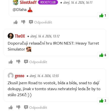
SilentAndY
ROCKETCLUB
úterý, 16. 6. 2026, 16:11
@Dlaha
1
Odpovědět
TheOX
úterý, 16. 6. 2026, 13:12
Doporučuji relaxační hru IRON NEST: Heavy Turret
Simulator
6
Odpovědět
genno
úterý, 16. 6. 2026, 12:55
Zkusil jsem Road to vostok, bída a bída, snad to dají
dokupy, jinak v tomto stavu nehratelný leda že by to
stálo 25Kč:))
3
Odpovědět