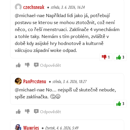
czechsneak
středa, 3. 6. 2026, 16:24
@michael-nae Například lidi jako já, potřebují
postavu se kterou se mohou ztotožnit, což není
něco, co řeší menstruaci. Zaklínače 4 vynechávám
a tohle taky. Nemám s tím problém, zvláště v
době kdy asijské hry hodnotově a kulturně
válcujou západní woke odpad.
1
3
Odpovědět
PanPrcstenu
středa, 3. 6. 2026, 18:27
@michael-nae No... nejspíš už skutečně nebude,
spíše zaklínačka. 🤔😄
3
Odpovědět
Wawries
čtvrtek, 4. 6. 2026, 5:49