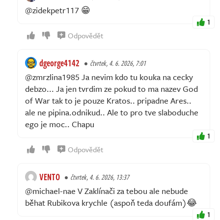
@zidekpetr117 😁
1
Odpovědět
dgeorge4142
čtvrtek, 4. 6. 2026, 7:01
@zmrzlina1985 Ja nevim kdo tu kouka na cecky
debzo... Ja jen tvrdim ze pokud to ma nazev God
of War tak to je pouze Kratos.. pripadne Ares..
ale ne pipina.odnikud.. Ale to pro tve slaboduche
ego je moc.. Chapu
1
Odpovědět
VENTO
čtvrtek, 4. 6. 2026, 13:37
@michael-nae V Zaklínači za tebou ale nebude
běhat Rubikova krychle (aspoň teda doufám)😂
1