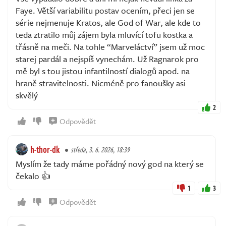
Faye. Větší variabilitu postav ocením, přeci jen se
série nejmenuje Kratos, ale God of War, ale kde to
teda ztratilo můj zájem byla mluvící tofu kostka a
třásně na meči. Na tohle “Marveláctví” jsem už moc
starej pardál a nejspíš vynechám. Už Ragnarok pro
mě byl s tou jistou infantilností dialogů apod. na
hraně stravitelnosti. Nicméně pro fanoušky asi
skvělý
2
Odpovědět
h-thor-dk
středa, 3. 6. 2026, 18:39
Myslím že tady máme pořádný nový god na který se
čekalo 👍
1
3
Odpovědět