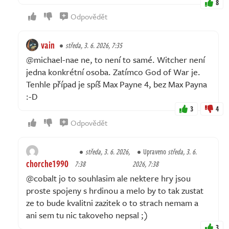
8
Odpovědět
vain
středa, 3. 6. 2026, 7:35
@michael-nae ne, to není to samé. Witcher není
jedna konkrétní osoba. Zatímco God of War je.
Tenhle případ je spíš Max Payne 4, bez Max Payna
:-D
3
4
Odpovědět
středa, 3. 6. 2026,
Upraveno
středa, 3. 6.
chorche1990
7:38
2026, 7:38
@cobalt jo to souhlasim ale nektere hry jsou
proste spojeny s hrdinou a melo by to tak zustat
ze to bude kvalitni zazitek o to strach nemam a
ani sem tu nic takoveho nepsal ;)
3