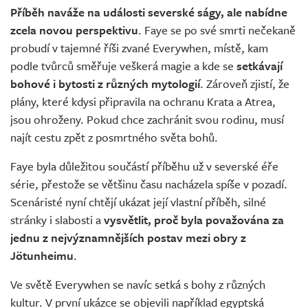
Příběh naváže na události severské ságy, ale nabídne
zcela novou perspektivu
. Faye se po své smrti nečekaně
probudí v tajemné říši zvané Everywhen, místě, kam
podle tvůrců směřuje veškerá magie a kde se
setkávají
bohové i bytosti z různých mytologií
. Zároveň zjistí, že
plány, které kdysi připravila na ochranu Krata a Atrea,
jsou ohroženy. Pokud chce zachránit svou rodinu, musí
najít cestu zpět z posmrtného světa bohů.
Faye byla důležitou součástí příběhu už v severské éře
série, přestože se většinu času nacházela spíše v pozadí.
Scenáristé nyní chtějí ukázat její vlastní příběh, silné
stránky i slabosti a
vysvětlit, proč byla považována za
jednu z nejvýznamnějších postav mezi obry z
Jötunheimu
.
Ve světě Everywhen se navíc setká s bohy z různých
kultur. V první ukázce se objevili například egyptská