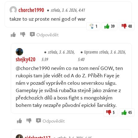
chorche1990
středa, 3. 6. 2026, 4:41
takze to uz proste neni god of war
1
39
48
Odpovědět
středa, 3. 6. 2026,
Upraveno
středa, 3. 6. 2026,
shejky420
5:39
5:40
@chorche1990 nevím co na tom není GOW, ten
rukopis tam jde vidět od A do Z. Příběh Faye je
nám v pozadí vyprávěn celou severskou ságu.
Gameplay je svižná rubačka stejně jako známe z
předchozích dílů a boss fight s mongolským
bohem taky nezapře původní epické šarvátky.
5
45
Odpovědět