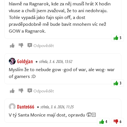
hlavně na Ragnarok, kde za něj musíš hrát X hodin
vkuse a chvíli jsem zvažoval, že to ani nedohraju.
Tohle vypadá jako fajn spin off, a dost
pravděpodobně mě bude bavit mnohem víc než
GOW a Ragnarok.
5
Odpovědět
Goldyjan
středa, 3. 6. 2026, 13:52
Myslím že to nebude gow -god of war, ale wog- war
of gamers :D
3
Odpovědět
Dante666
středa, 3. 6. 2026, 11:25
V tý Santa Monice mají dost, opravdu 🤦🏻
4
6