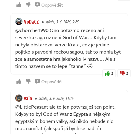
Odpovědět
VoDaCZ
středa, 3. 6. 2026, 9:25
@chorche1990 Ono potazmo receno ani
severska saga uz neni God of War... Kdyby tam
nebyla obstarozni verze Krata, coz je jedine
pojitko s puvodni reckou sagou, tak to mohla byt
zcela samostatna hra jakehokoliv nazvu... Ale s
timto nazvem se to lepe "tahne" 🤣
2
2
Odpovědět
vain
středa, 3. 6. 2026, 11:16
@LittlePeasant ale to jen potvrzuješ ten point.
Kdyby to byl God of War z Egypta s nějakým
egyptským bohem války, asi nikdo nebude nic
moc namítat (alespoň já bych se nad tím