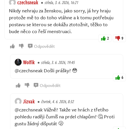
czechsneak
středa, 3. 6. 2026, 16:21
Nikdy nehraju za ženskou, jako sorry, já hry hraju
protože mě to do toho vtáhne a k tomu potřebuju
postavu se kterou se dokážu ztotožnit, těžko to
bude něco co řeší menstruaci.
2
9
Odpovědět
Wolfik
středa, 3. 6. 2026, 19:45
@czechsneak Došli prášky? 😳
6
Odpovědět
Jizvak
čtvrtek, 4. 6. 2026, 8:32
@czechsneak Vážně? Takže ve hrách z třetího
pohledu raději čumíš na prdel chlapům? 🤔 Proti
gustu žádný dišputát 🫢