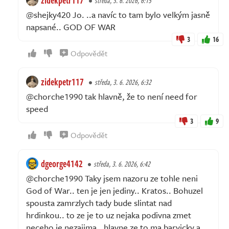
zidekpetr117
středa, 3. 6. 2026, 6:15
@shejky420 Jo. ..a navíc to tam bylo velkým jasně
napsané.. GOD OF WAR
3
16
Odpovědět
zidekpetr117
středa, 3. 6. 2026, 6:32
@chorche1990 tak hlavně, že to není need for
speed
3
9
Odpovědět
dgeorge4142
středa, 3. 6. 2026, 6:42
@chorche1990 Taky jsem nazoru ze tohle neni
God of War.. ten je jen jediny.. Kratos.. Bohuzel
spousta zamrzlych tady bude slintat nad
hrdinkou.. to ze je to uz nejaka podivna zmet
neceho je nezajima.. hlavne ze to ma barvicky a