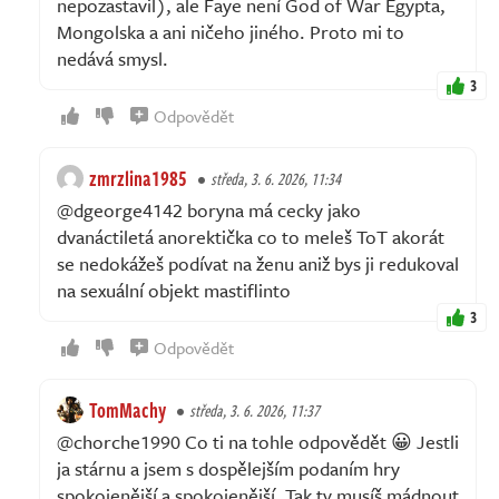
nepozastavil), ale Faye není God of War Egypta,
Mongolska a ani ničeho jiného. Proto mi to
nedává smysl.
3
Odpovědět
zmrzlina1985
středa, 3. 6. 2026, 11:34
@dgeorge4142 boryna má cecky jako
dvanáctiletá anorektička co to meleš ToT akorát
se nedokážeš podívat na ženu aniž bys ji redukoval
na sexuální objekt mastiflinto
3
Odpovědět
TomMachy
středa, 3. 6. 2026, 11:37
@chorche1990 Co ti na tohle odpovědět 😀 Jestli
ja stárnu a jsem s dospělejším podaním hry
spokojenější a spokojenější. Tak ty musíš mádnout