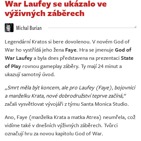
War Laufey se ukázalo ve
Živě
výživných záběrech
Michal Burian
Legendární Kratos si bere dovolenou. V novém God of
War ho vystřídá jeho žena
Faye
. Hra se jmenuje
God of
War Laufey
a byla dnes představena na prezentaci
State
of Play
rovnou gameplay záběry. Ty mají 24 minut a
ukazují samotný úvod.
„Smrt měla být koncem, ale pro Laufey (Faye), bojovnici
a manželku Krata, nové dobrodružství teprve začíná,“
začali vysvětlovat vývojáři z týmu Santa Monica Studio.
Ano, Faye (manželka Krata a matka Atrea) neumřela, což
vidíme také v dnešních výživných záběrech. Tvůrci
označují hru za novou kapitolu God of War.