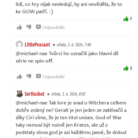
lidí, co hry nijak nesledují, by ani nevěděla, že to
ke GOW patří. :)
7
Odpovědět
LittlePeasant
středa, 3. 6. 2026, 7:48
@michael-nae Tvůrci ho označili jako hlavní díl
série ne spin-off.
3
Odpovědět
SerHashut
středa, 3. 6. 2026, 8:03
@michael-nae Tak lore je snad u Witchera celkem
dobře známý ne? Geralt je jen jeden ze zaklínačů a
díky Ciri víme, že je ten titul unisex. God of War
taky nemusí být nutně jen Kratos, ale už z
podstaty slova god je asi každému jasné, že dokud