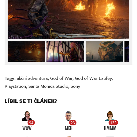
Tagy:
akční adventura
,
God of War
,
God of War Laufey
,
Playstation
,
Santa Monica Studio
,
Sony
LÍBIL SE TI ČLÁNEK?
94
23
135
WOW
MEH
HMMM