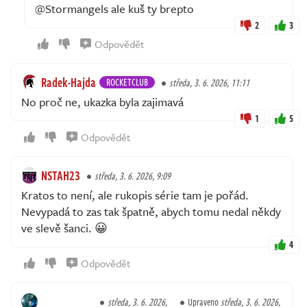
@Stormangels ale kuš ty brepto
2
3
Odpovědět
Radek-Hajda
ROCKETCLUB
středa, 3. 6. 2026, 11:11
No proč ne, ukazka byla zajimavá
1
5
Odpovědět
NSTAH23
středa, 3. 6. 2026, 9:09
Kratos to není, ale rukopis série tam je pořád.
Nevypadá to zas tak špatně, abych tomu nedal někdy
ve slevě šanci. 😀
4
Odpovědět
středa, 3. 6. 2026,
Upraveno
středa, 3. 6. 2026,