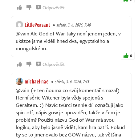
Odpovědět
LittlePeasant
středa, 3. 6. 2026, 7:40
@vain Ale God of War taky není jenom jeden, v
ukázce jsme viděli hned dva, egyptského a
mongolského.
6
Odpovědět
michael-nae
středa, 3. 6. 2026, 7:45
@vain (+ ten ňouma co svůj komentář smazal)
Herní série Witcher byla vždy spojená s
Geraltem. :) Navíc tvůrci tenhle díl označují jako
spin-off, nápis gow je upozaděn, takže v čem je
problém? Použití názvu God of War má svou
logiku, aby bylo jasně vidět, kam hra patří. Pokud
by se to jmenovalo bez GOW názvu, tak většina