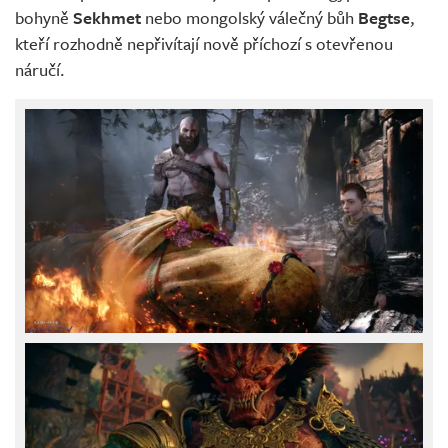
bohyně
Sekhmet
nebo mongolský válečný bůh
Begtse
,
kteří rozhodně nepřivítají nově příchozí s otevřenou
náručí.