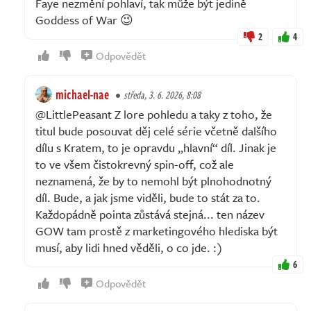
Faye nezmění pohlaví, tak může být jedině
Goddess of War 😉
2
4
Odpovědět
michael-nae
středa, 3. 6. 2026, 8:08
@LittlePeasant Z lore pohledu a taky z toho, že
titul bude posouvat děj celé série včetně dalšího
dílu s Kratem, to je opravdu „hlavní“ díl. Jinak je
to ve všem čistokrevný spin-off, což ale
neznamená, že by to nemohl být plnohodnotný
díl. Bude, a jak jsme viděli, bude to stát za to.
Každopádně pointa zůstává stejná... ten název
GOW tam prostě z marketingového hlediska být
musí, aby lidi hned věděli, o co jde. :)
6
Odpovědět