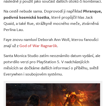
následně ji použít jako součást dalších útoků či kombinací.
Na cestě nebude sama. Doprovodí ji například
Phranque,
podivná kosmická kostka
, které propůjčil hlas Jack
Quaid, a také Rue, strážkyně mocného meče, ztvárněná
Perlina Lau.
Faye znovu namluví Deborah Ann Woll, kterou fanoušci
znají už z
God of War Ragnarök
.
Santa Monica Studio zatím neoznámilo datum vydání, ale
potvrdilo verzi pro PlayStation 5. V nadcházejících
měsících se dočkáme dalších informací o příběhu, světě
Everywhen i soubojovém systému.