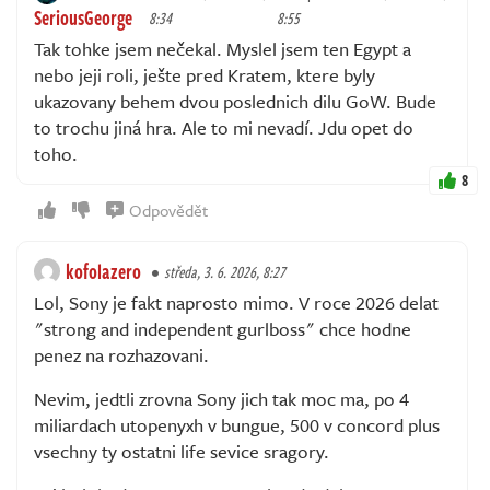
SeriousGeorge
8:34
8:55
Tak tohke jsem nečekal. Myslel jsem ten Egypt a
nebo jeji roli, ješte pred Kratem, ktere byly
ukazovany behem dvou poslednich dilu GoW. Bude
to trochu jiná hra. Ale to mi nevadí. Jdu opet do
toho.
8
Odpovědět
kofolazero
středa, 3. 6. 2026, 8:27
Lol, Sony je fakt naprosto mimo. V roce 2026 delat
"strong and independent gurlboss" chce hodne
penez na rozhazovani.
Nevim, jedtli zrovna Sony jich tak moc ma, po 4
miliardach utopenyxh v bungue, 500 v concord plus
vsechny ty ostatni life sevice sragory.