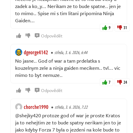
zadek a ko_y... Nerikam ze to bude spatne.. jen je
to mimo.. Spise mi s tim litani pripomina Ninja
Gaiden...
9
31
Odpovědět
dgeorge4142
středa, 3. 6. 2026, 6:44
No jasne.. God of war a tam prdelatka s
kouzelnym zele a ninja gaiden mecikem.. tvl... vic
mimo to byt nemuze..
7
24
Odpovědět
chorche1990
středa, 3. 6. 2026, 7:22
@shejky420 protoze god of war je proste Kratos
ja to nehejtim ze to bude spatny nerikam jen to je
jako kdyby Forza 7 byla o jezdeni na kole bude to