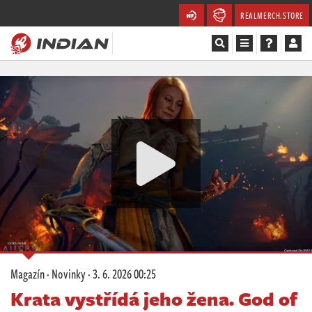
REALMERCH.STORE
Magazín
Recenze
Videa
Soutěže
Databáze
Komunita
Magazín
·
Novinky
·
3. 6. 2026 00:25
Redakce
Krata vystřídá jeho žena. God of