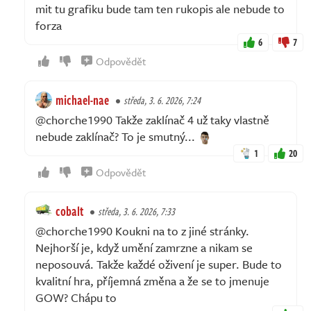
mit tu grafiku bude tam ten rukopis ale nebude to
forza
6
7
Odpovědět
michael-nae
středa, 3. 6. 2026, 7:24
@chorche1990 Takže zaklínač 4 už taky vlastně
nebude zaklínač? To je smutný...
1
20
Odpovědět
cobalt
středa, 3. 6. 2026, 7:33
@chorche1990 Koukni na to z jiné stránky.
Nejhorší je, když umění zamrzne a nikam se
neposouvá. Takže každé oživení je super. Bude to
kvalitní hra, příjemná změna a že se to jmenuje
GOW? Chápu to