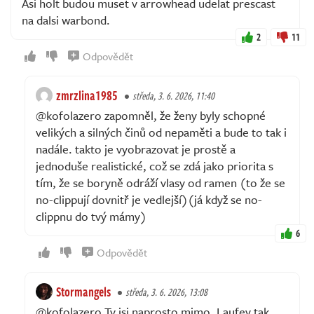
Asi holt budou muset v arrowhead udelat prescast
na dalsi warbond.
2
11
Odpovědět
zmrzlina1985
středa, 3. 6. 2026, 11:40
@kofolazero zapomněl, že ženy byly schopné
velikých a silných činů od nepaměti a bude to tak i
nadále. takto je vyobrazovat je prostě a
jednoduše realistické, což se zdá jako priorita s
tím, že se boryně odráží vlasy od ramen (to že se
no-clippují dovnitř je vedlejší)(já když se no-
clippnu do tvý mámy)
6
Odpovědět
Stormangels
středa, 3. 6. 2026, 13:08
@kofolazero Ty jsi naprosto mimo, Laufey tak