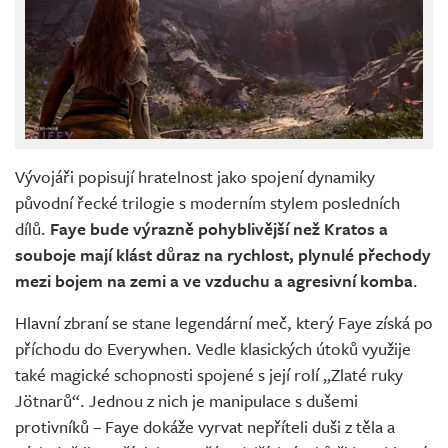
Vývojáři popisují hratelnost jako spojení dynamiky
původní řecké trilogie s moderním stylem posledních
dílů.
Faye bude výrazně pohyblivější než Kratos a
souboje mají klást důraz na rychlost, plynulé přechody
mezi bojem na zemi a ve vzduchu a agresivní komba
.
Hlavní zbraní se stane legendární meč, který Faye získá po
příchodu do Everywhen. Vedle klasických útoků využije
také magické schopnosti spojené s její rolí „Zlaté ruky
Jötnarů“. Jednou z nich je manipulace s dušemi
protivníků – Faye dokáže vyrvat nepříteli duši z těla a