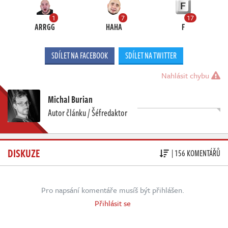
1
7
17
ARRGG
HAHA
F
SDÍLET NA FACEBOOK
SDÍLET NA TWITTER
Nahlásit chybu
Michal Burian
Autor článku / Šéfredaktor
DISKUZE
| 156 KOMENTÁŘŮ
Pro napsání komentáře musíš být přihlášen.
Přihlásit se