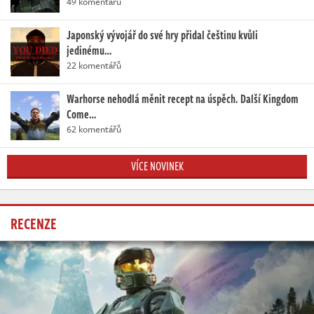
49 komentářů
Japonský vývojář do své hry přidal češtinu kvůli
jedinému…
22 komentářů
Warhorse nehodlá měnit recept na úspěch. Další Kingdom
Come…
62 komentářů
VÍCE NOVINEK
RECENZE