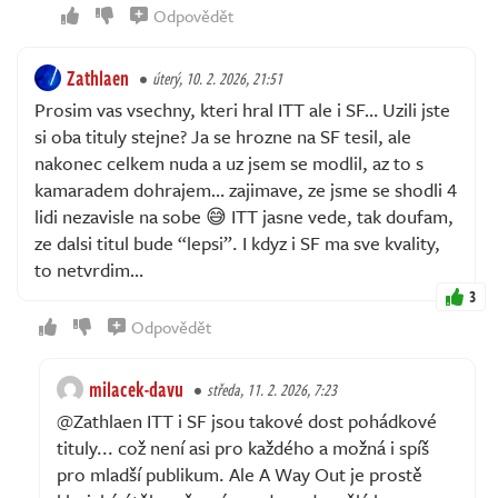
Odpovědět
Zathlaen
úterý, 10. 2. 2026, 21:51
Prosim vas vsechny, kteri hral ITT ale i SF… Uzili jste
si oba tituly stejne? Ja se hrozne na SF tesil, ale
nakonec celkem nuda a uz jsem se modlil, az to s
kamaradem dohrajem… zajimave, ze jsme se shodli 4
lidi nezavisle na sobe 😅 ITT jasne vede, tak doufam,
ze dalsi titul bude “lepsi”. I kdyz i SF ma sve kvality,
to netvrdim…
3
Odpovědět
milacek-davu
středa, 11. 2. 2026, 7:23
@Zathlaen ITT i SF jsou takové dost pohádkové
tituly... což není asi pro každého a možná i spíš
pro mladší publikum. Ale A Way Out je prostě