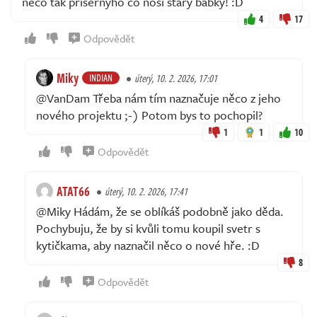
něco tak příšernýho co nosí starý babky! :D
4
17
Odpovědět
Miky
INDIAN
úterý, 10. 2. 2026, 17:01
@VanDam Třeba nám tím naznačuje něco z jeho
nového projektu ;-) Potom bys to pochopil?
1
1
10
Odpovědět
ATAT66
úterý, 10. 2. 2026, 17:41
@Miky Hádám, že se oblíkáš podobně jako děda.
Pochybuju, že by si kvůli tomu koupil svetr s
kytičkama, aby naznačil něco o nové hře. :D
8
Odpovědět