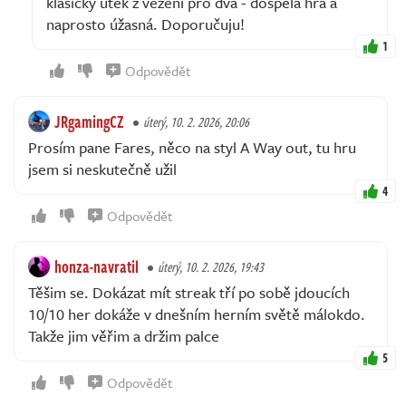
klasický útěk z vězení pro dva - dospělá hra a
naprosto úžasná. Doporučuju!
1
Odpovědět
JRgamingCZ
úterý, 10. 2. 2026, 20:06
Prosím pane Fares, něco na styl A Way out, tu hru
jsem si neskutečně užil
4
Odpovědět
honza-navratil
úterý, 10. 2. 2026, 19:43
Těšim se. Dokázat mít streak tří po sobě jdoucích
10/10 her dokáže v dnešním herním světě málokdo.
Takže jim věřim a držim palce
5
Odpovědět