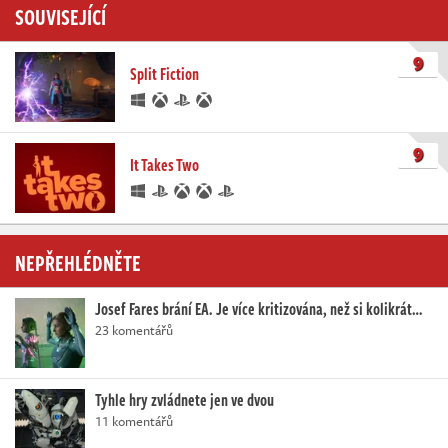
SOUVISEJÍCÍ
9
Split Fiction
9
It Takes Two
NEPŘEHLÉDNĚTE
Josef Fares brání EA. Je více kritizována, než si kolikrát…
23 komentářů
Tyhle hry zvládnete jen ve dvou
11 komentářů