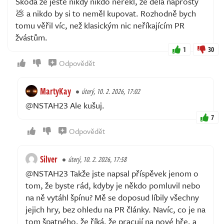
Škoda že ještě nikdy nikdo neřekl, že dělá naprostý
💩 a nikdo by si to neměl kupovat. Rozhodně bych
tomu věřil víc, než klasickým nic neříkajícím PR
žvástům.
1
30
Odpovědět
MartyKay
úterý, 10. 2. 2026, 17:02
@NSTAH23 Ale kušuj.
7
Odpovědět
Silver
úterý, 10. 2. 2026, 17:58
@NSTAH23 Takže jste napsal příspěvek jenom o
tom, že byste rád, kdyby je někdo pomluvil nebo
na ně vytáhl špínu? Mě se doposud líbily všechny
jejich hry, bez ohledu na PR články. Navíc, co je na
tom špatného, že říká, že pracují na nové hře, a