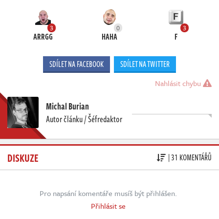
3
0
3
ARRGG
HAHA
F
SDÍLET NA FACEBOOK
SDÍLET NA TWITTER
Nahlásit chybu
Michal Burian
Autor článku / Šéfredaktor
DISKUZE
| 31 KOMENTÁŘŮ
Pro napsání komentáře musíš být přihlášen.
Přihlásit se