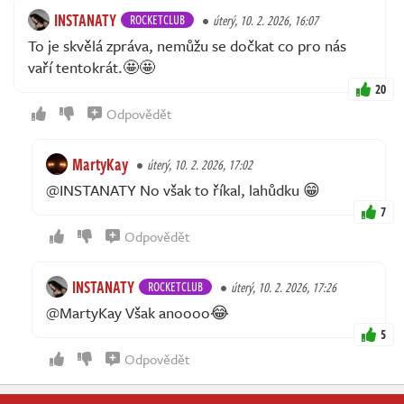
INSTANATY
ROCKETCLUB
úterý, 10. 2. 2026, 16:07
To je skvělá zpráva, nemůžu se dočkat co pro nás
vaří tentokrát.🤩🤩
20
Odpovědět
MartyKay
úterý, 10. 2. 2026, 17:02
@INSTANATY No však to říkal, lahůdku 😁
7
Odpovědět
INSTANATY
ROCKETCLUB
úterý, 10. 2. 2026, 17:26
@MartyKay Však anoooo😂
5
Odpovědět