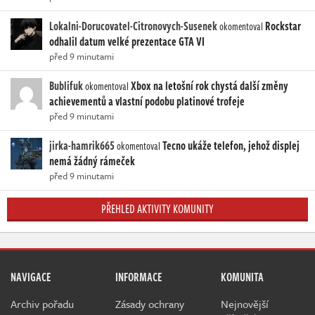
Lokalni-Dorucovatel-Citronovych-Susenek
Rockstar
okomentoval
odhalil datum velké prezentace GTA VI
před 9 minutami
Bublifuk
Xbox na letošní rok chystá další změny
okomentoval
achievementů a vlastní podobu platinové trofeje
před 9 minutami
jirka-hamrik665
Tecno ukáže telefon, jehož displej
okomentoval
nemá žádný rámeček
před 9 minutami
PŘEHLED AKTIVITY KOMUNITY
NAVIGACE
INFORMACE
KOMUNITA
Archiv pořadu
Zásady ochrany
Nejnovější