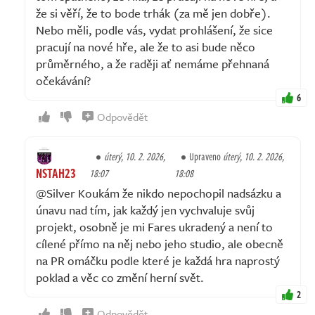
že si věří, že to bode trhák (za mě jen dobře).
Nebo měli, podle vás, vydat prohlášení, že sice
pracují na nové hře, ale že to asi bude něco
průměrného, a že raději ať nemáme přehnaná
očekávání?
6
Odpovědět
úterý, 10. 2. 2026,
Upraveno
úterý, 10. 2. 2026,
NSTAH23
18:07
18:08
@Silver Koukám že nikdo nepochopil nadsázku a
únavu nad tím, jak každý jen vychvaluje svůj
projekt, osobně je mi Fares ukradený a není to
cílené přímo na něj nebo jeho studio, ale obecně
na PR omáčku podle které je každá hra naprostý
poklad a věc co změní herní svět.
2
Odpovědět