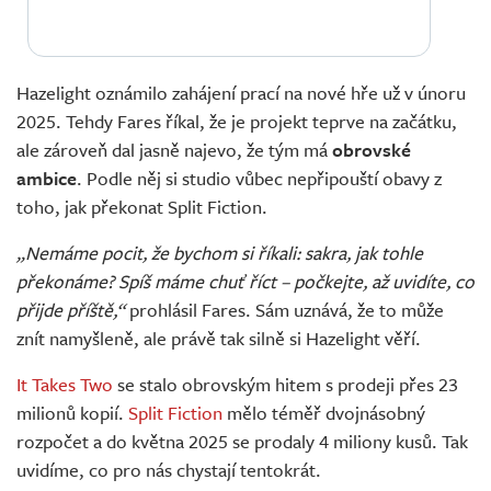
Hazelight oznámilo zahájení prací na nové hře už v únoru
2025. Tehdy Fares říkal, že je projekt teprve na začátku,
ale zároveň dal jasně najevo, že tým má
obrovské
ambice
. Podle něj si studio vůbec nepřipouští obavy z
toho, jak překonat Split Fiction.
„Nemáme pocit, že bychom si říkali: sakra, jak tohle
překonáme? Spíš máme chuť říct – počkejte, až uvidíte, co
přijde příště,“
prohlásil Fares. Sám uznává, že to může
znít namyšleně, ale právě tak silně si Hazelight věří.
It Takes Two
se stalo obrovským hitem s prodeji přes 23
milionů kopií.
Split Fiction
mělo téměř dvojnásobný
rozpočet a do května 2025 se prodaly 4 miliony kusů. Tak
uvidíme, co pro nás chystají tentokrát.