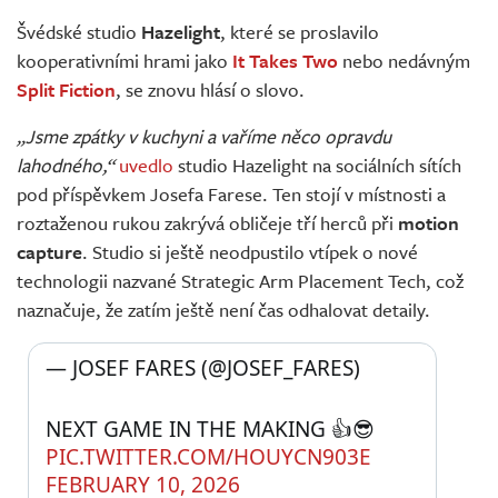
Živě
Švédské studio
Hazelight
, které se proslavilo
kooperativními hrami jako
It Takes Two
nebo nedávným
Split Fiction
, se znovu hlásí o slovo.
„Jsme zpátky v kuchyni a vaříme něco opravdu
lahodného,“
uvedlo
studio Hazelight na sociálních sítích
pod příspěvkem Josefa Farese. Ten stojí v místnosti a
roztaženou rukou zakrývá obličeje tří herců při
motion
capture
. Studio si ještě neodpustilo vtípek o nové
technologii nazvané Strategic Arm Placement Tech, což
naznačuje, že zatím ještě není čas odhalovat detaily.
— JOSEF FARES (@JOSEF_FARES) 
NEXT GAME IN THE MAKING 👍😎 
PIC.TWITTER.COM/HOUYCN903E
FEBRUARY 10, 2026