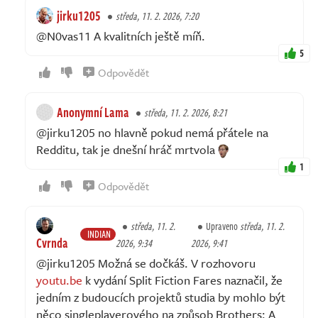
jirku1205
středa, 11. 2. 2026, 7:20
@N0vas11 A kvalitních ještě míň.
5
Odpovědět
Anonymní Lama
středa, 11. 2. 2026, 8:21
@jirku1205 no hlavně pokud nemá přátele na
Redditu, tak je dnešní hráč mrtvola
1
Odpovědět
středa, 11. 2.
Upraveno
středa, 11. 2.
INDIAN
Cvrnda
2026, 9:34
2026, 9:41
@jirku1205 Možná se dočkáš. V rozhovoru
youtu.be
k vydání Split Fiction Fares naznačil, že
jedním z budoucích projektů studia by mohlo být
něco singleplayerového na způsob Brothers: A