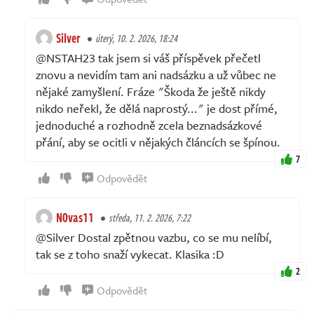
Silver
úterý, 10. 2. 2026, 18:24
@NSTAH23 tak jsem si váš příspěvek přečetl
znovu a nevidím tam ani nadsázku a už vůbec ne
nějaké zamyšlení. Fráze "Škoda že ještě nikdy
nikdo neřekl, že dělá naprostý..." je dost přímé,
jednoduché a rozhodně zcela beznadsázkové
přání, aby se ocitli v nějakých článcích se špínou.
7
Odpovědět
N0vas11
středa, 11. 2. 2026, 7:22
@Silver Dostal zpětnou vazbu, co se mu nelíbí,
tak se z toho snaží vykecat. Klasika :D
2
Odpovědět