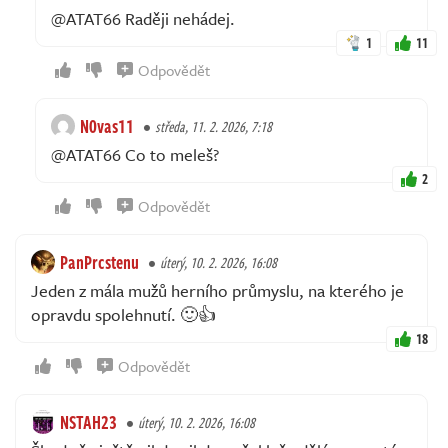
@ATAT66 Raději nehádej.
1
11
Odpovědět
N0vas11
středa, 11. 2. 2026, 7:18
@ATAT66 Co to meleš?
2
Odpovědět
PanPrcstenu
úterý, 10. 2. 2026, 16:08
Jeden z mála mužů herního průmyslu, na kterého je
opravdu spolehnutí. 🙂👍
18
Odpovědět
NSTAH23
úterý, 10. 2. 2026, 16:08