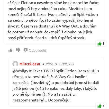
až Split Fiction a navzdory silné konkurenci ho řadím
mezi nejlepší hry z minulého roku. Mezitím jsem
konečně začal It Takes Two a ačkoliv mi Split Fiction
asi sednul o něco líp, i to zatím vypadá jako herní
skvost. Časem se dostanu i k A Way Out, a doufám
že potom už nebudu čekat příliš dlouho na jejich
nový přírůstek. Snad si udrží úspěšný streak.
3
Odpovědět
milacek-davu
středa, 11. 2. 2026, 7:19
@Wollgy It Takes TWO i Split Fiction jsem si užil s
dětmi, a to neskutečně. A Way Out bavilo i
kamaráda (bezdětný) a po dohrání jsme si to dali
ještě jednou (děti to nakonec daly taky, i když to
pro ně úplně není). No a ten závěr...
nezapomenutelný... Doporučuju!
2