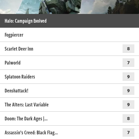
Halo: Campaign Evolved
Fogpiercer
Scarlet Deer Inn
8
Palworld
7
Splatoon Raiders
9
Denshattack!
9
The Alters: Last Variable
9
Doom: The Dark Ages |…
8
Assassin’s Creed: Black Flag…
7