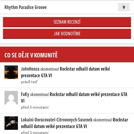
Rhythm Paradise Groove
9
SEZNAM RECENZÍ
JAK HODNOTÍME
CO SE DĚJE V KOMUNITĚ
JohnHonza
Rockstar odhalil datum velké
okomentoval
prezentace GTA VI
právě teď
FuKy
Rockstar odhalil datum velké prezentace GTA
okomentoval
VI
před 3 minutami
Lokalni-Dorucovatel-Citronovych-Susenek
Rockstar
okomentoval
odhalil datum velké prezentace GTA VI
před 3 minutami