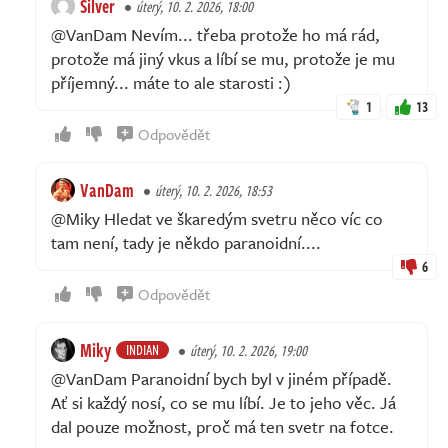
Silver
úterý, 10. 2. 2026, 18:00
@VanDam Nevím... třeba protože ho má rád,
protože má jiný vkus a líbí se mu, protože je mu
příjemný... máte to ale starosti :)
1
13
Odpovědět
VanDam
úterý, 10. 2. 2026, 18:53
@Miky Hledat ve škaredým svetru něco víc co
tam není, tady je někdo paranoidní....
6
Odpovědět
Miky
INDIAN
úterý, 10. 2. 2026, 19:00
@VanDam Paranoidní bych byl v jiném případě.
Ať si každý nosí, co se mu líbí. Je to jeho věc. Já
dal pouze možnost, proč má ten svetr na fotce.