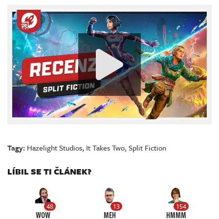
Tagy:
Hazelight Studios
,
It Takes Two
,
Split Fiction
LÍBIL SE TI ČLÁNEK?
48
13
154
WOW
MEH
HMMM