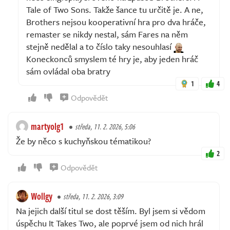
Tale of Two Sons. Takže šance tu určitě je. A ne,
Brothers nejsou kooperativní hra pro dva hráče,
remaster se nikdy nestal, sám Fares na něm
stejně nedělal a to číslo taky nesouhlasí
Koneckonců smyslem té hry je, aby jeden hráč
sám ovládal oba bratry
1
4
Odpovědět
martyolg1
středa, 11. 2. 2026, 5:06
Že by něco s kuchyňskou tématikou?
2
Odpovědět
Wollgy
středa, 11. 2. 2026, 3:09
Na jejich další titul se dost těším. Byl jsem si vědom
úspěchu It Takes Two, ale poprvé jsem od nich hrál