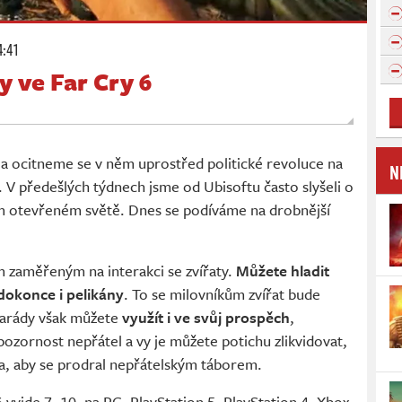
4:41
y ve Far Cry 6
c a ocitneme se v něm uprostřed politické revoluce na
N
 V předešlých týdnech jsme od Ubisoftu často slyšeli o
ém otevřeném světě. Dnes se podíváme na drobnější
 zaměřeným na interakci se zvířaty.
Můžete hladit
 dokonce i pelikány
. To se milovníkům zvířat bude
amarády však můžete
využít i ve svůj prospěch
,
pozornost nepřátel a vy je můžete potichu zlikvidovat,
, aby se prodral nepřátelským táborem.
6 vyjde 7. 10. na PC, PlayStation 5, PlayStation 4, Xbox