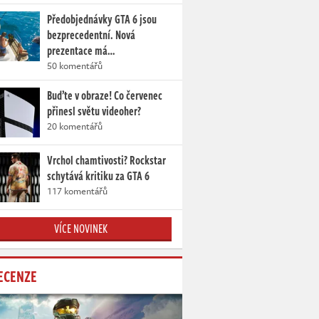
Předobjednávky GTA 6 jsou
bezprecedentní. Nová
prezentace má…
50 komentářů
Buďte v obraze! Co červenec
přinesl světu videoher?
20 komentářů
Vrchol chamtivosti? Rockstar
schytává kritiku za GTA 6
117 komentářů
VÍCE NOVINEK
ECENZE