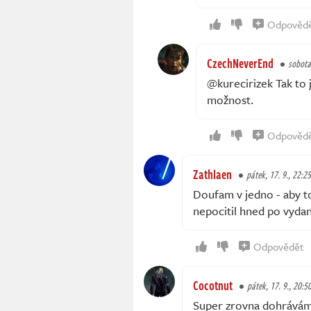
Odpověd
CzechNeverEnd
sobota,
@kurecirizek Tak to 
možnost.
Odpověd
Zathlaen
pátek, 17. 9., 22:25
Doufam v jedno - aby to 
nepocitil hned po vyda
Odpovědět
Cocotnut
pátek, 17. 9., 20:5
Super zrovna dohrávám 