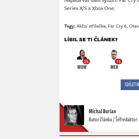
Series X/S a Xbox One.
Tagy:
Akční střílečka
,
Far Cry 6
,
Otev
LÍBIL SE TI ČLÁNEK?
25
15
WOW
MEH
SDÍLET 
Michal Burian
Autor článku / Šéfredaktor