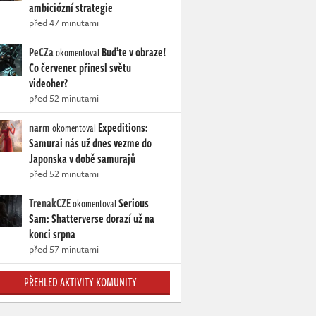
ambiciózní strategie
před 47 minutami
PeCZa
Buďte v obraze!
okomentoval
Co červenec přinesl světu
videoher?
před 52 minutami
narm
Expeditions:
okomentoval
Samurai nás už dnes vezme do
Japonska v době samurajů
před 52 minutami
TrenakCZE
Serious
okomentoval
Sam: Shatterverse dorazí už na
konci srpna
před 57 minutami
PŘEHLED AKTIVITY KOMUNITY