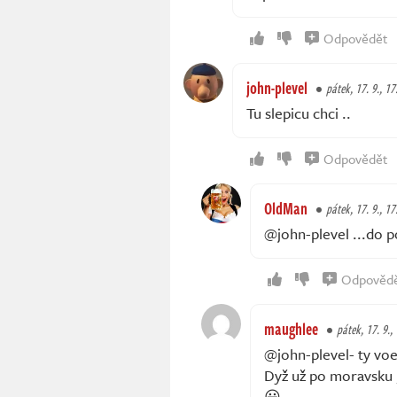
Odpovědět
john-plevel
pátek, 17. 9., 17
Tu slepicu chci ..
Odpovědět
OldMan
pátek, 17. 9., 17
@john-plevel ...do po
Odpověd
maughlee
pátek, 17. 9.,
@john-plevel- ty voe 
Dyž už po moravsku , t
😃