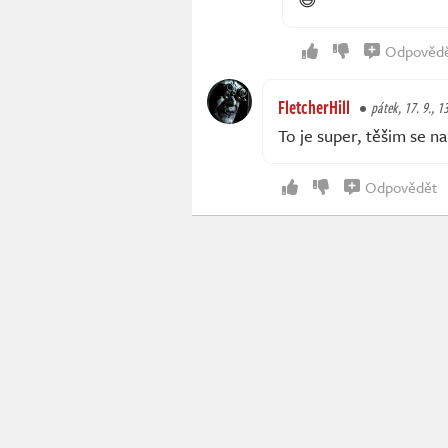
Odpověd
FletcherHill
pátek, 17. 9., 1
To je super, těšim se n
Odpovědět