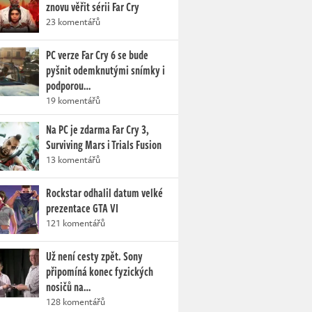
znovu věřit sérii Far Cry
23 komentářů
PC verze Far Cry 6 se bude
pyšnit odemknutými snímky i
podporou…
19 komentářů
Na PC je zdarma Far Cry 3,
Surviving Mars i Trials Fusion
13 komentářů
Rockstar odhalil datum velké
prezentace GTA VI
121 komentářů
Už není cesty zpět. Sony
připomíná konec fyzických
nosičů na…
128 komentářů