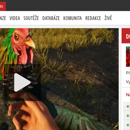
RE
NZE
VIDEA
SOUTĚŽE
DATABÁZE
KOMUNITA
REDAKCE
ŽIVĚ
D
P
Vy
N