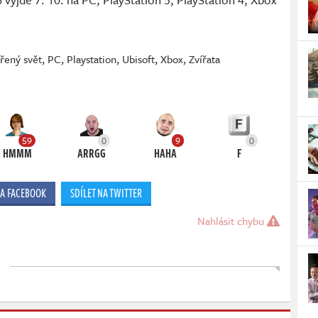
řený svět
,
PC
,
Playstation
,
Ubisoft
,
Xbox
,
Zvířata
59
0
9
0
HMMM
ARRGG
HAHA
F
NA FACEBOOK
SDÍLET NA TWITTER
Nahlásit chybu