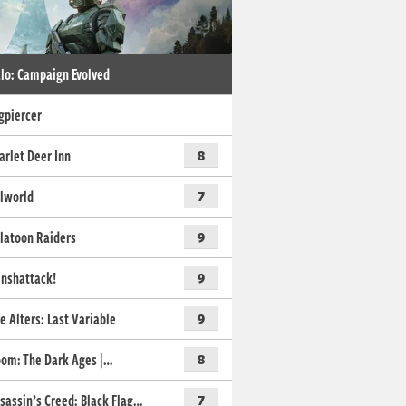
lo: Campaign Evolved
gpiercer
arlet Deer Inn
8
lworld
7
latoon Raiders
9
nshattack!
9
e Alters: Last Variable
9
om: The Dark Ages |…
8
sassin’s Creed: Black Flag…
7