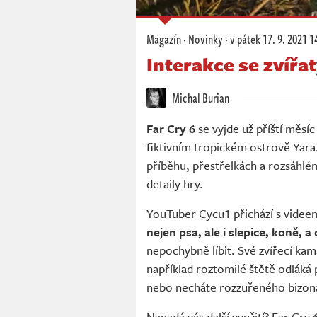
Magazín
·
Novinky
·
v pátek
17. 9. 2021 1
Interakce se zvířat
Michal Burian
Far Cry 6
se vyjde už příští měsí
fiktivním tropickém ostrově Yara.
příběhu, přestřelkách a rozsáhl
detaily hry.
YouTuber Cycu1 přichází s videem
nejen psa, ale i slepice, koně, a
nepochybně líbit. Své zvířecí k
například roztomilé štětě odláká 
nebo necháte rozzuřeného bizona
Napadá vás další využití? Far Cry 