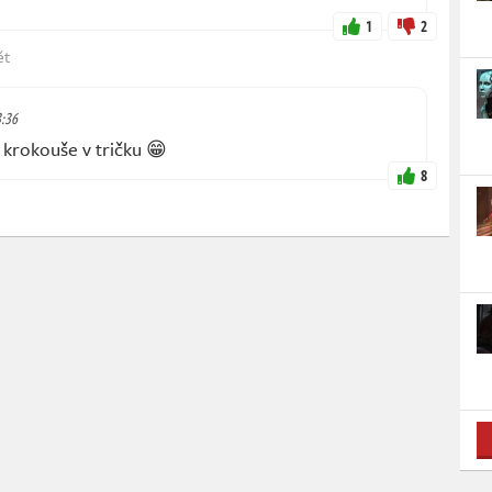
1
2
ět
3:36
a krokouše v tričku 😁
8