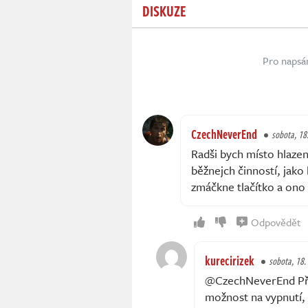
DISKUZE
Pro napsá
CzechNeverEnd
sobota, 18.
Radši bych místo hlazen
běžnejch činností, jako
zmáčkne tlačítko a ono
Odpovědět
kurecirizek
sobota, 18. 
@CzechNeverEnd Přesn
možnost na vypnutí, 