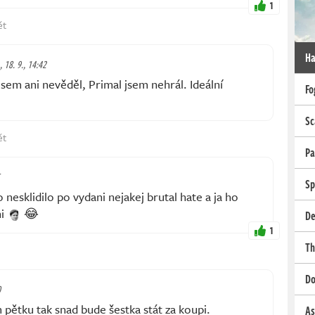
1
ět
Ha
 18. 9., 14:42
jsem ani nevěděl, Primal jsem nehrál. Ideální
Fo
Sc
ět
Pa
Sp
nesklidilo po vydani nejakej brutal hate a ja ho
ni
😂
De
1
Th
Do
0
pětku tak snad bude šestka stát za koupi.
As