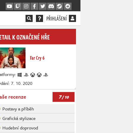
PŘIHLÁŠENÍ
ETAIL K OZNAČENÉ HŘE
Far Cry 6
latformy:
dání: 7. 10. 2020
7
aše recenze
/ 10
Postavy a příběh
Grafická stylizace
Hudební doprovod