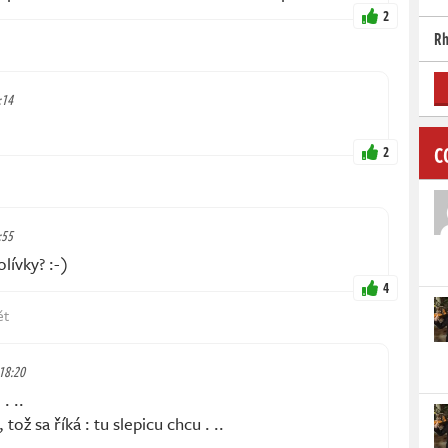
2
Rh
:14
C
2
:55
lívky? :-)
4
ět
 18:20
. ..
ož sa říká : tu slepicu chcu . ..