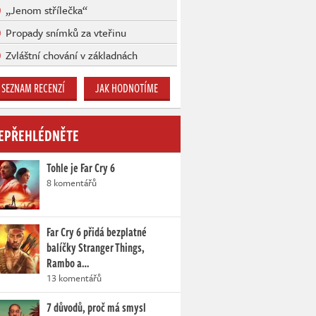
„Jenom střílečka“
Propady snímků za vteřinu
Zvláštní chování v základnách
SEZNAM RECENZÍ
JAK HODNOTÍME
EPŘEHLÉDNĚTE
Tohle je Far Cry 6
8 komentářů
Far Cry 6 přidá bezplatné
balíčky Stranger Things,
Rambo a…
13 komentářů
7 důvodů, proč má smysl