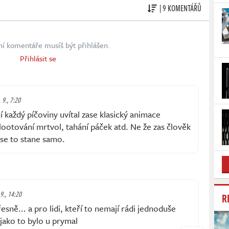
| 9 KOMENTÁŘŮ
ní komentáře musíš být přihlášen.
Přihlásit se
 9., 7:20
í každý píčoviny uvítal zase klasický animace
 lootování mrtvol, tahání páček atd. Ne že zas člověk
 se to stane samo.
9., 14:20
R
ě... a pro lidi, kteří to nemají rádi jednoduše
jako to bylo u prymal