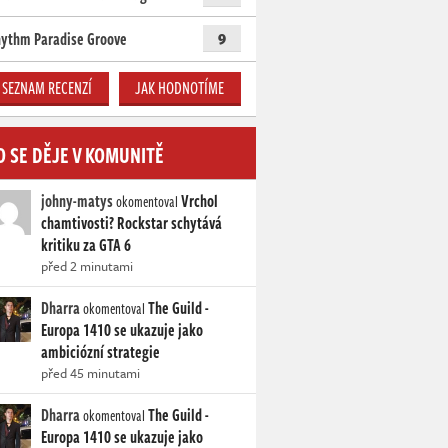
ythm Paradise Groove
9
SEZNAM RECENZÍ
JAK HODNOTÍME
O SE DĚJE V KOMUNITĚ
johny-matys
Vrchol
okomentoval
chamtivosti? Rockstar schytává
kritiku za GTA 6
před 2 minutami
Dharra
The Guild -
okomentoval
Europa 1410 se ukazuje jako
ambiciózní strategie
před 45 minutami
Dharra
The Guild -
okomentoval
Europa 1410 se ukazuje jako