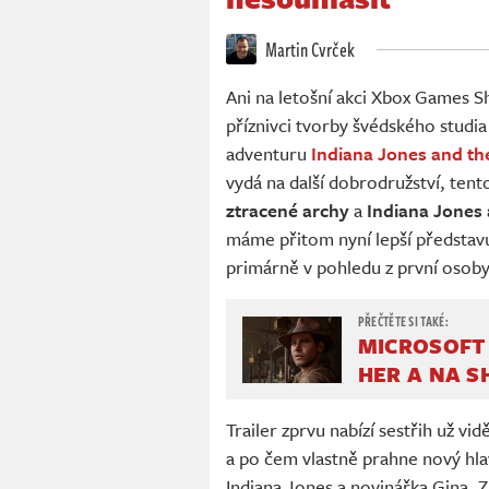
Martin Cvrček
Ani na letošní akci Xbox Games 
příznivci tvorby švédského studi
adventuru
Indiana Jones and the
vydá na další dobrodružství, ten
ztracené archy
a
Indiana Jones 
máme přitom nyní lepší představu
primárně v pohledu z první osoby
MICROSOFT
HER A NA S
Trailer zprvu nabízí sestřih už v
a po čem vlastně prahne nový hla
Indiana Jones a novinářka Gina. 