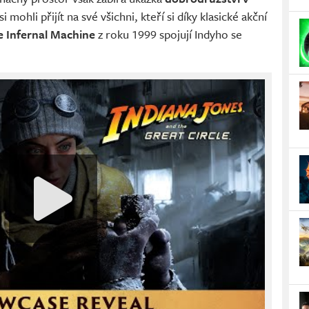
 si mohli přijít na své všichni, kteří si díky klasické akční
e Infernal Machine
z roku 1999 spojují Indyho se