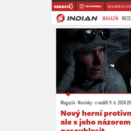
REALMERCH.STO
MAGAZÍN
RECE
Magazín
·
Novinky
·
v neděli
9. 6. 2024 20
Nový herní protivn
ale s jeho názorem
nesouhlasit