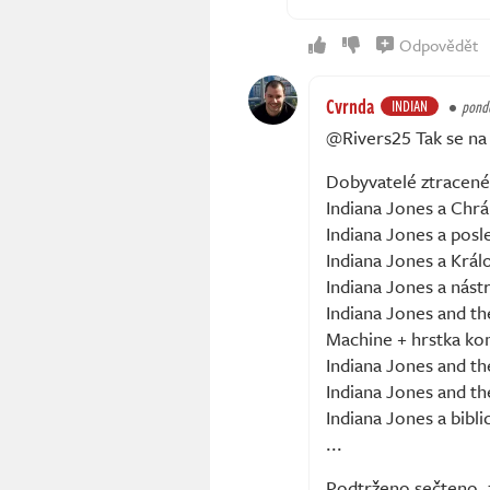
Odpovědět
Cvrnda
INDIAN
pondě
@Rivers25 Tak se na
Dobyvatelé ztracen
Indiana Jones a Chrá
Indiana Jones a posl
Indiana Jones a Král
Indiana Jones a nást
Indiana Jones and the
Machine + hrstka k
Indiana Jones and t
Indiana Jones and th
Indiana Jones a bibl
...
Podtrženo sečteno, z