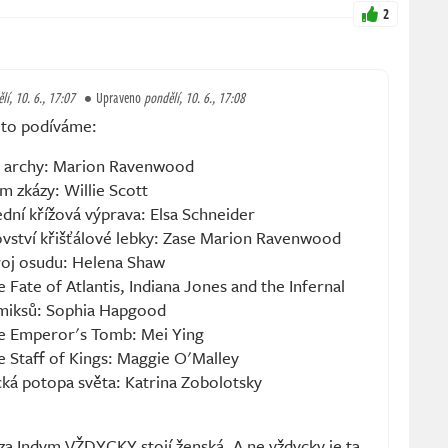
2
lí, 10. 6., 17:07
Upraveno
pondělí, 10. 6., 17:08
 to podíváme:
é archy: Marion Ravenwood
m zkázy: Willie Scott
ední křížová výprava: Elsa Schneider
ovství křišťálové lebky: Zase Marion Ravenwood
roj osudu: Helena Shaw
 Fate of Atlantis, Indiana Jones and the Infernal
omiksů: Sophia Hapgood
he Emperor's Tomb: Mei Ying
e Staff of Kings: Maggie O'Malley
ická potopa světa: Katrina Zobolotsky
a Indym VŽDYCKY stojí ženská. A ne vždycky je ta