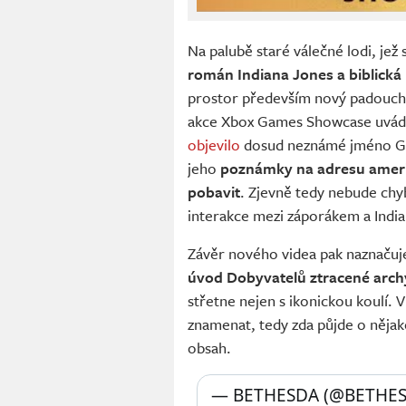
Na palubě staré válečné lodi, jež
román Indiana Jones a biblická
prostor především nový padouch,
akce Xbox Games Showcase uvádějí
objevilo
dosud neznámé jméno Gan
jeho
poznámky na adresu ameri
pobavit
. Zjevně tedy nebude chyb
interakce mezi záporákem a Ind
Závěr nového videa pak naznačuje
úvod Dobyvatelů ztracené arch
střetne nejen s ikonickou koulí. V
znamenat, tedy zda půjde o něja
obsah.
— BETHESDA (@BETHES