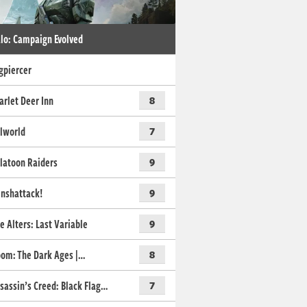
lo: Campaign Evolved
gpiercer
arlet Deer Inn
8
lworld
7
latoon Raiders
9
nshattack!
9
e Alters: Last Variable
9
om: The Dark Ages |…
8
sassin’s Creed: Black Flag…
7