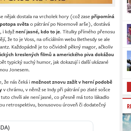
 se nějak dostala na vrcholek hory (což zase
připomíná
 potopa světa
o pátrání po Noemově arše), dostává
 i když
není jasné, kdo to je
. Titulky přímého přenosu
, že to je Voss, na oficiálním webu Bethesdy se ale
tz. Každopádně je to očividně pěkný magor, ačkoliv
ckých kreslených filmů a amerického piva dokážou
ět typický suchý humor, jak dokazují i další ukázané
ianou Jonesem.
, že nás čeká i
možnost znovu zažít v herní podobě
y
v chrámu, v němž se Indy při pátrání po zlaté sošce
 tuto chvíli ale není jasné, co přesně má toto lákadlo
kou retrospektivu, bonusovou úroveň či dodatečný
R
DA) 