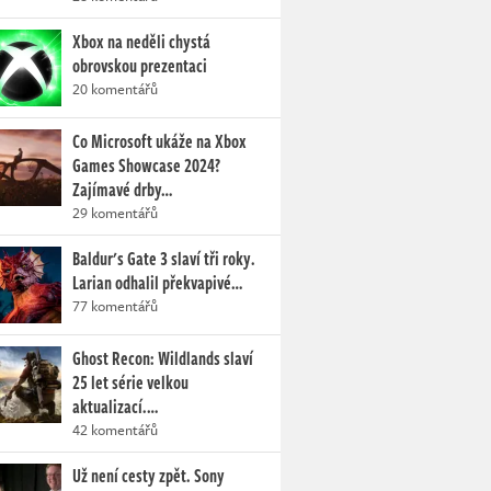
Xbox na neděli chystá
obrovskou prezentaci
20 komentářů
Co Microsoft ukáže na Xbox
Games Showcase 2024?
Zajímavé drby…
29 komentářů
Baldur's Gate 3 slaví tři roky.
Larian odhalil překvapivé…
77 komentářů
Ghost Recon: Wildlands slaví
25 let série velkou
aktualizací.…
42 komentářů
Už není cesty zpět. Sony