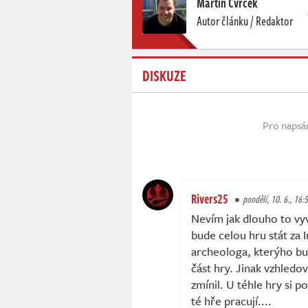
Martin Cvrček
Autor článku / Redaktor
DISKUZE
Pro napsá
Rivers25
pondělí, 10. 6., 16:
Nevím jak dlouho to vyví
bude celou hru stát za
archeologa, kterýho b
část hry. Jinak vzhledo
zmínil. U téhle hry si 
té hře pracují....