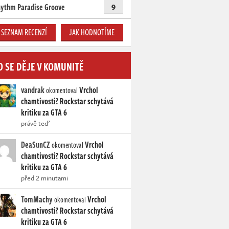
ythm Paradise Groove
9
SEZNAM RECENZÍ
JAK HODNOTÍME
O SE DĚJE V KOMUNITĚ
vandrak
Vrchol
okomentoval
chamtivosti? Rockstar schytává
kritiku za GTA 6
právě teď
DeaSunCZ
Vrchol
okomentoval
chamtivosti? Rockstar schytává
kritiku za GTA 6
před 2 minutami
TomMachy
Vrchol
okomentoval
chamtivosti? Rockstar schytává
kritiku za GTA 6