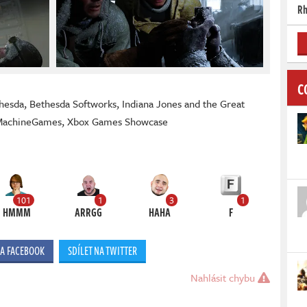
Rh
C
hesda
,
Bethesda Softworks
,
Indiana Jones and the Great
MachineGames
,
Xbox Games Showcase
101
1
3
1
HMMM
ARRGG
HAHA
F
NA FACEBOOK
SDÍLET NA TWITTER
Nahlásit chybu