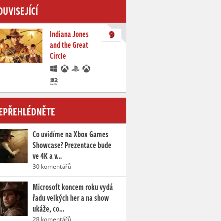
OUVISEJÍCÍ
9
Indiana Jones
and the Great
Circle
EPŘEHLÉDNĚTE
Co uvidíme na Xbox Games
Showcase? Prezentace bude
ve 4K a v…
30 komentářů
Microsoft koncem roku vydá
řadu velkých her a na show
ukáže, co…
28 komentářů