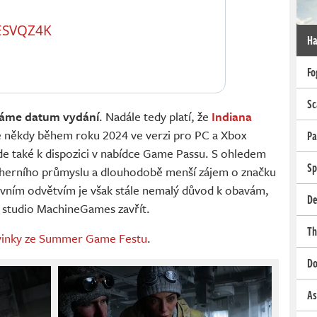
ESVQZ4K
Ha
Fo
Sc
náme datum vydání
. Nadále tedy platí, že
Indiana
 někdy během roku 2024 ve verzi pro PC a Xbox
Pa
de také k dispozici v nabídce Game Passu. S ohledem
Sp
v herního průmyslu a dlouhodobě menší zájem o značku
avním odvětvím je však stále nemalý důvod k obavám,
De
y studio MachineGames zavřít.
Th
novinky ze Summer Game Festu
.
Do
As