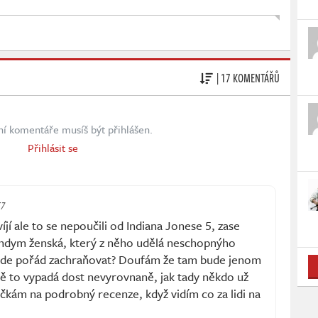
| 17 KOMENTÁŘŮ
ní komentáře musíš být přihlášen.
Přihlásit se
57
jí ale to se nepoučili od Indiana Jonese 5, zase
 Indym ženská, který z něho udělá neschopnýho
ude pořád zachraňovat? Doufám že tam bude jenom
vě to vypadá dost nevyrovnaně, jak tady někdo už
počkám na podrobný recenze, když vidím co za lidi na