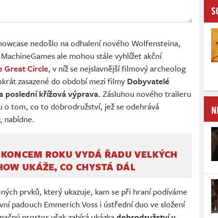
S
Showcase nedošlo na odhalení nového Wolfensteina,
a MachineGames ale mohou stále vyhlížet akční
 Great Circle
, v níž se nejslavnější filmový archeolog
tokrát zasazené do období mezi filmy
Dobyvatelé
a poslední křížová výprava
. Zásluhou nového traileru
 o tom, co to dobrodružství, jež se odehrává
N
, nabídne.
 KONCEM ROKU VYDÁ ŘADU VELKÝCH
HOW UKÁŽE, CO CHYSTÁ DÁL
iděných prvků, který ukazuje, kam se při hraní podíváme
vní padouch Emmerich Voss i ústřední duo ve složení
Značný prostor však zabírá ukázka
dobrodružství v