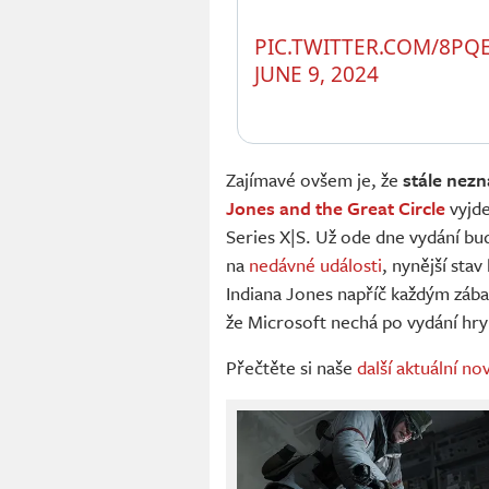
PIC.TWITTER.COM/8PQ
JUNE 9, 2024
Zajímavé ovšem je, že
stále nez
Jones and the Great Circle
vyjde
Series X|S. Už ode dne vydání bu
na
nedávné události
, nynější sta
Indiana Jones napříč každým záb
že Microsoft nechá po vydání hr
Přečtěte si naše
další aktuální 