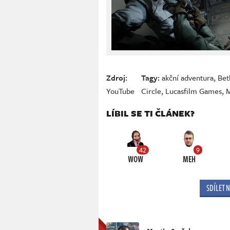
Zdroj:
Tagy:
akční adventura
,
Bet
YouTube
Circle
,
Lucasfilm Games
,
LÍBIL SE TI ČLÁNEK?
42
9
WOW
MEH
SDÍLET 