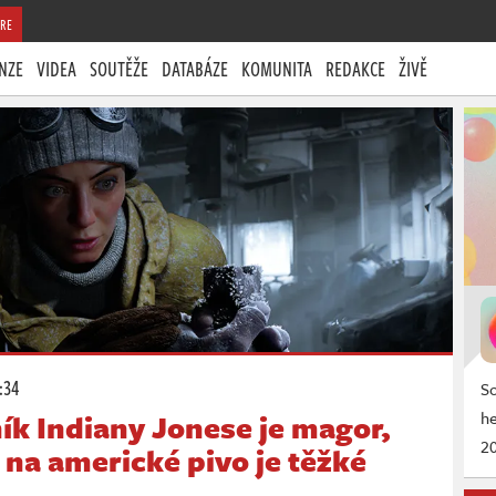
RE
NZE
VIDEA
SOUTĚŽE
DATABÁZE
KOMUNITA
REDAKCE
ŽIVĚ
:34
So
h
ík Indiany Jonese je magor,
20
 na americké pivo je těžké