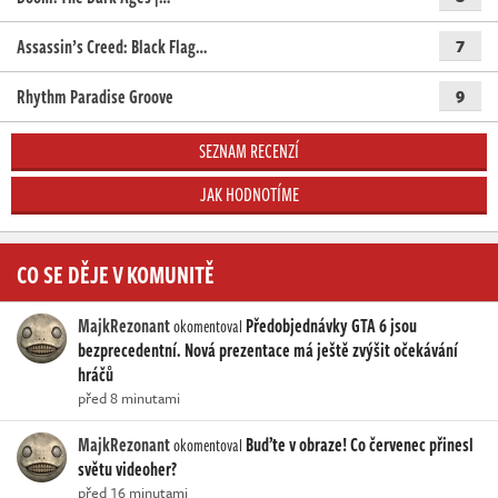
Assassin’s Creed: Black Flag…
7
Rhythm Paradise Groove
9
SEZNAM RECENZÍ
JAK HODNOTÍME
CO SE DĚJE V KOMUNITĚ
MajkRezonant
Předobjednávky GTA 6 jsou
okomentoval
bezprecedentní. Nová prezentace má ještě zvýšit očekávání
hráčů
před 8 minutami
MajkRezonant
Buďte v obraze! Co červenec přinesl
okomentoval
světu videoher?
před 16 minutami