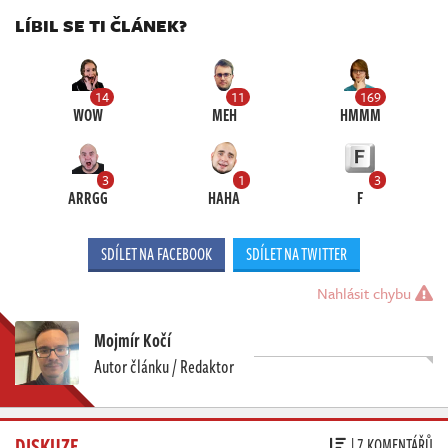
LÍBIL SE TI ČLÁNEK?
14
11
169
WOW
MEH
HMMM
3
1
3
ARRGG
HAHA
F
SDÍLET NA FACEBOOK
SDÍLET NA TWITTER
Nahlásit chybu
Mojmír Kočí
Autor článku / Redaktor
DISKUZE
| 7 KOMENTÁŘŮ