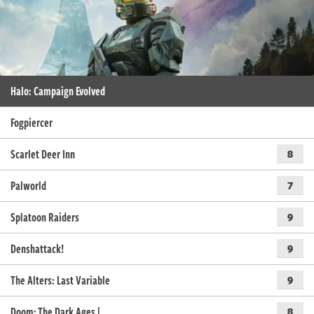
Halo: Campaign Evolved
Fogpiercer
Scarlet Deer Inn
8
Palworld
7
Splatoon Raiders
9
Denshattack!
9
The Alters: Last Variable
9
Doom: The Dark Ages |…
8