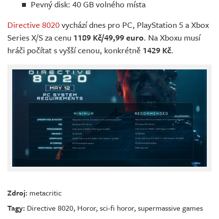
Pevný disk: 40 GB volného místa
Directive 8020
vychází dnes pro PC, PlayStation 5 a Xbox
Series X/S za cenu
1189 Kč/49,99 euro
. Na Xboxu musí
hráči počítat s vyšší cenou, konkrétně
1429 Kč
.
Zdroj:
metacritic
Tagy:
Directive 8020
,
Horor
,
sci-fi horor
,
supermassive games