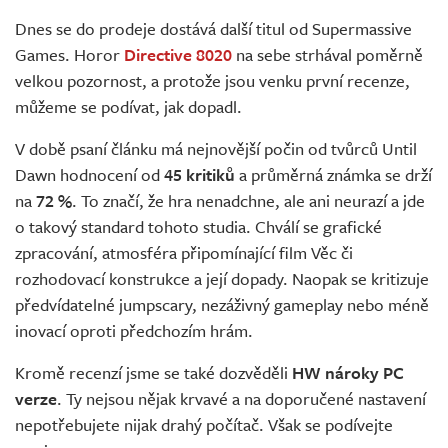
Živě
Dnes se do prodeje dostává další titul od Supermassive
Games. Horor
Directive 8020
na sebe strhával poměrně
velkou pozornost, a protože jsou venku první recenze,
můžeme se podívat, jak dopadl.
V době psaní článku má nejnovější počin od tvůrců Until
Dawn hodnocení od
45 kritiků
a průměrná známka se drží
na
72 %
. To značí, že hra nenadchne, ale ani neurazí a jde
o takový standard tohoto studia. Chválí se grafické
zpracování, atmosféra připomínající film Věc či
rozhodovací konstrukce a její dopady. Naopak se kritizuje
předvídatelné jumpscary, nezáživný gameplay nebo méně
inovací oproti předchozím hrám.
Kromě recenzí jsme se také dozvěděli
HW nároky PC
verze
. Ty nejsou nějak krvavé a na doporučené nastavení
nepotřebujete nijak drahý počítač. Však se podívejte