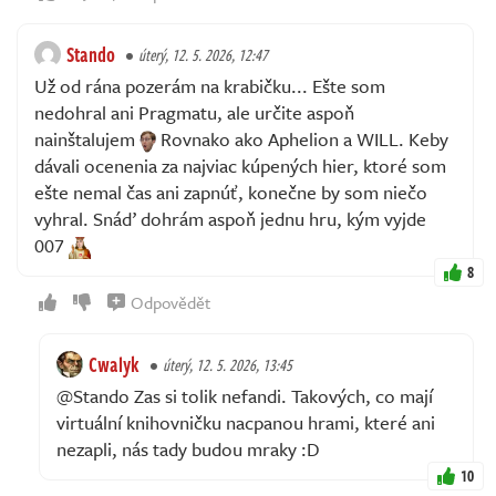
Stando
úterý, 12. 5. 2026, 12:47
Už od rána pozerám na krabičku... Ešte som
nedohral ani Pragmatu, ale určite aspoň
nainštalujem
Rovnako ako Aphelion a WILL. Keby
dávali ocenenia za najviac kúpených hier, ktoré som
ešte nemal čas ani zapnúť, konečne by som niečo
vyhral. Snáď dohrám aspoň jednu hru, kým vyjde
007
8
Odpovědět
Cwalyk
úterý, 12. 5. 2026, 13:45
@Stando Zas si tolik nefandi. Takových, co mají
virtuální knihovničku nacpanou hrami, které ani
nezapli, nás tady budou mraky :D
10