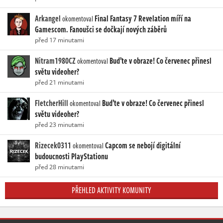
Arkangel
Final Fantasy 7 Revelation míří na
okomentoval
Gamescom. Fanoušci se dočkají nových záběrů
před 17 minutami
Nitram1980CZ
Buďte v obraze! Co červenec přinesl
okomentoval
světu videoher?
před 21 minutami
FletcherHill
Buďte v obraze! Co červenec přinesl
okomentoval
světu videoher?
před 23 minutami
Rizecek0311
Capcom se nebojí digitální
okomentoval
budoucnosti PlayStationu
před 28 minutami
PŘEHLED AKTIVITY KOMUNITY