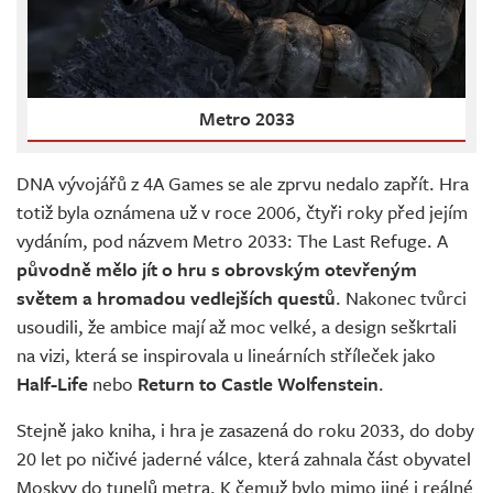
Metro 2033
DNA vývojářů z 4A Games se ale zprvu nedalo zapřít. Hra
totiž byla oznámena už v roce 2006, čtyři roky před jejím
vydáním, pod názvem Metro 2033: The Last Refuge. A
původně mělo jít o hru s obrovským otevřeným
světem a hromadou vedlejších questů
. Nakonec tvůrci
usoudili, že ambice mají až moc velké, a design seškrtali
na vizi, která se inspirovala u lineárních stříleček jako
Half-Life
nebo
Return to Castle Wolfenstein
.
Stejně jako kniha, i hra je zasazená do roku 2033, do doby
20 let po ničivé jaderné válce, která zahnala část obyvatel
Moskvy do tunelů metra. K čemuž bylo mimo jiné i reálné