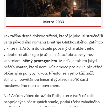
Metro 2033
Tak začíná drsné dobrodružství, které je jakousi stručnější
verzí původního románu Dmitrije Glukhovského. Zatímco
v knize má Arťom do detailu popsaný charakter, jeho
videoherní alter ego je až na načítací obrazovky mezi
kapitolami
němý protagonista
. Mladík je tak jen jakýsi
hráčův avatar, který nemluví a emoce projevuje převážně
občasnými pohyby rukou. Přesto lze v jeho kůži zažít
strhující, povětšinou lineární výpravu napříč částí
moskevského metra i povrchem.
Než Arťom vůbec dorazí do Polis, které tvoří několik
propojených přestupních stanic, potká třeba záhadného