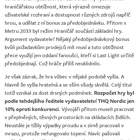
hraničářskou obtížnost, která výrazně omezuje
uživatelské rozhraní a dostupnost různých zdrojů napříč
hrou, a udělat z ní bonus za předobjednávku. Přitom v
Metru 2033 byl režim Hraničář součástí základní hry.
Argument vydavatele? Nějaký předobjednávkový bonus
kvůli požadavkům prodejců mít musí a tuto obtížnost
přece využijí jen oddaní fanoušci, kteří si Last Light určitě
předobjednají. Což hráče příliš neuklidnilo.
Je však zázrak, že hra vůbec v nějaké podobě vyšla. A
hlavně že vyšla hratelná a se vším všudy skvělá. Celý titul
totiž vznikal za dost drsných podmínek.
Rozpočet hry byl
podle tehdejšího ředitele vydavatelství THQ Nordic jen
10% oproti konkurenci
. Vývojáři přitom museli pracovat
v přeplněných, těsných prostorách na skládacích židlích.
Neustále je tížily výpadky proudu a v zimě pracovali v
mrazu, protože nefungovalo topení. Navíc pašovali