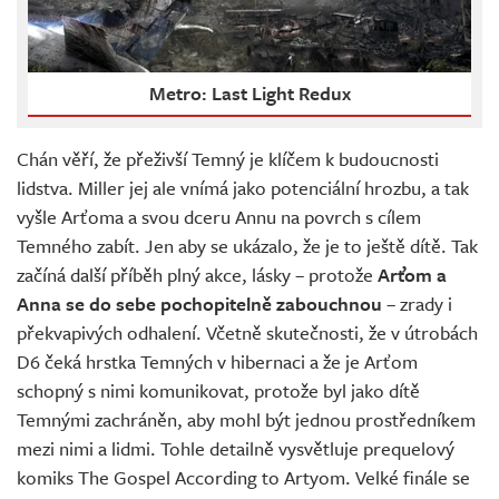
Metro: Last Light Redux
Chán věří, že přeživší Temný je klíčem k budoucnosti
lidstva. Miller jej ale vnímá jako potenciální hrozbu, a tak
vyšle Arťoma a svou dceru Annu na povrch s cílem
Temného zabít. Jen aby se ukázalo, že je to ještě dítě. Tak
začíná další příběh plný akce, lásky – protože
Arťom a
Anna se do sebe pochopitelně zabouchnou
– zrady i
překvapivých odhalení. Včetně skutečnosti, že v útrobách
D6 čeká hrstka Temných v hibernaci a že je Arťom
schopný s nimi komunikovat, protože byl jako dítě
Temnými zachráněn, aby mohl být jednou prostředníkem
mezi nimi a lidmi. Tohle detailně vysvětluje prequelový
komiks The Gospel According to Artyom. Velké finále se