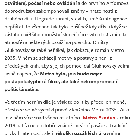
osvětlení, počasí nebo ovládání
a do prvního Arťomova
dobrodružství zakomponovali změny v hratelnosti z
druhého dílu. Upgrade zbraní, stealth, umělá inteligence
nepřátel, to všechno tak bylo lepší než kdy dřív, i když se
zásluhou většího množství slunečního svitu dost změnila
atmosféra některých pasáží na povrchu. Dmitry
Glukhovsky se také neflákal, jak dokazuje román Metro
2035. V něm se scházejí motivy a postavy z her i z
předešlých knih, aby s jejich pomocí dal Glukhovsky velmi
jasně najevo, že
Metro bylo, je a bude nejen
postapokalyptická fikce, ale také nekompromisní
politická satira
.
Ve třetím herním díle je však té politiky přece jen méně,
přestože volně vychází právě z knižního Metra 2035. Zato
je v něm více snad všeho ostatního.
Metro Exodus
z roku
2019 nabízí nejen dobře známé lineární pasáže a tradiční
prvky hratelnosti, ale i
několik rozsáhlých úrovní na