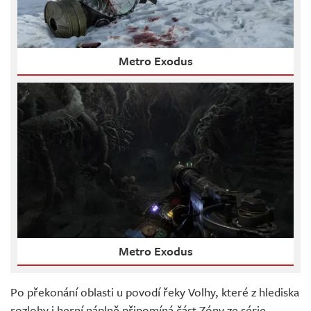
Metro Exodus
Metro Exodus
Po překonání oblasti u povodí řeky Volhy, které z hlediska
rozlohy i herní náplně připomíná část Zóny ze série