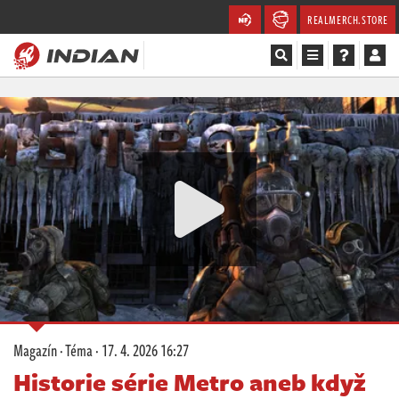
REALMERCH.STORE
Magazín
Recenze
Videa
Soutěže
Databáze
Komunita
Magazín
·
Téma
·
17. 4. 2026 16:27
Redakce
Historie série Metro aneb když