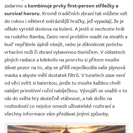
zadarmo a
kombinuje prvky first-person střílečky a
survival hororu
. Kromě tradičních zbraní tak můžete vzít
do rukou i některé svéráznější hračky, jež vypadají, že je
někdo vyrobil doslova na koleni. A jestli si nechcete hrát
na ruského Ramba, často není problém vsadit na stealth a
buď nepřátele úplně obejít, nebo je zlikvidovat potichu
vrhacími noži či zbraní vybavenou tlumičem. V oblastech
plných radiace a kdekoliv na povrchu si přitom musíte
dávat pozor na to, aby se příliš nepoškodila vaše plynová
maska a abyste měli dostatek filtrů. V tunelech zase není
od věci svítit si baterkou, jenže tu musíte každou chvíli
nabíjet primitivní ruční nabíječkou. Vývojáři se snažili o to
vás do světa hry skutečně vtáhnout, a tak došlo na
rozhodnutí co nejvíce omezit uživatelské rozhraní a
všechny informace vám předávat jinými způsoby.