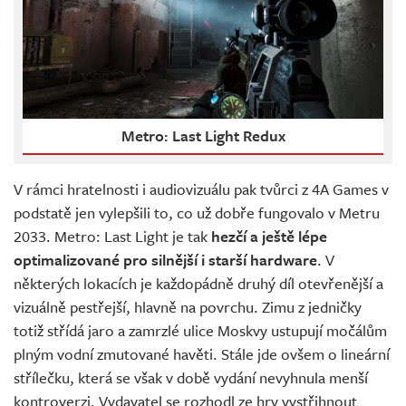
Metro: Last Light Redux
V rámci hratelnosti i audiovizuálu pak tvůrci z 4A Games v
podstatě jen vylepšili to, co už dobře fungovalo v Metru
2033. Metro: Last Light je tak
hezčí a ještě lépe
optimalizované pro silnější i starší hardware
. V
některých lokacích je každopádně druhý díl otevřenější a
vizuálně pestřejší, hlavně na povrchu. Zimu z jedničky
totiž střídá jaro a zamrzlé ulice Moskvy ustupují močálům
plným vodní zmutované havěti. Stále jde ovšem o lineární
střílečku, která se však v době vydání nevyhnula menší
kontroverzi. Vydavatel se rozhodl ze hry vystřihnout