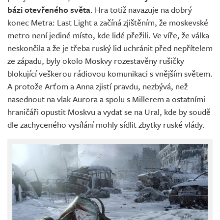
bázi otevřeného světa
. Hra totiž navazuje na dobrý
konec Metra: Last Light a začíná zjištěním, že moskevské
metro není jediné místo, kde lidé přežili. Ve víře, že válka
neskončila a že je třeba ruský lid uchránit před nepřítelem
ze západu, byly okolo Moskvy rozestavěny rušičky
blokující veškerou rádiovou komunikaci s vnějším světem.
A protože Arťom a Anna zjistí pravdu, nezbývá, než
nasednout na vlak Aurora a spolu s Millerem a ostatními
hraničáři opustit Moskvu a vydat se na Ural, kde by soudě
dle zachyceného vysílání mohly sídlit zbytky ruské vlády.