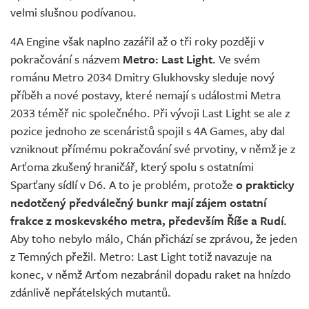
velmi slušnou podívanou.
4A Engine však naplno zazářil až o tři roky později v
pokračování s názvem
Metro: Last Light
. Ve svém
románu Metro 2034 Dmitry Glukhovsky sleduje nový
příběh a nové postavy, které nemají s událostmi Metra
2033 téměř nic společného. Při vývoji Last Light se ale z
pozice jednoho ze scenáristů spojil s 4A Games, aby dal
vzniknout přímému pokračování své prvotiny, v němž je z
Arťoma zkušený hraničář, který spolu s ostatními
Sparťany sídlí v D6. A to je problém, protože
o prakticky
nedotčený předválečný bunkr mají zájem ostatní
frakce z moskevského metra, především Říše a Rudí
.
Aby toho nebylo málo, Chán přichází se zprávou, že jeden
z Temných přežil. Metro: Last Light totiž navazuje na
konec, v němž Arťom nezabránil dopadu raket na hnízdo
zdánlivě nepřátelských mutantů.