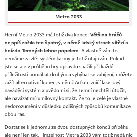
Metro 2033
Herní Metro 2033 má totiž dva konce.
Většina hráčů
nejspíš zažila ten špatný, v němž lidský strach vítězí a
hnízdo Temných lehne popelem
. A vlastně vám to
nemáme za zlé: systém karmy je totiž utajován. Pokud
jste se ale v průběhu hry opravdu snažili při každé
příležitosti pomáhat druhým a vyhýbat se zabíjení, můžete
zažít alternativní konec, v němž Arťom zničí laserový
naváděcí systém a uvědomí si, že Temní nechtěli útočit,
ale navázat mírumilovný kontakt. Že to je celé je vlastně
nedorozumění v důsledku odlišných způsobů komunikace
obou ras.
Dostat se k jednomu ze dvou dostupných konců příběhu
ale není jen tak. Hratelnost Metra 2033 vám totiž nedá nic