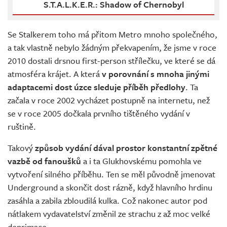
S.T.A.L.K.E.R.: Shadow of Chernobyl
Se Stalkerem toho má přitom Metro mnoho společného,
a tak vlastně nebylo žádným překvapením, že jsme v roce
2010 dostali drsnou first-person střílečku, ve které se dá
atmosféra krájet. A která
v porovnání s mnoha jinými
adaptacemi dost úzce sleduje příběh předlohy
. Ta
začala v roce 2002 vycházet postupně na internetu, než
se v roce 2005 dočkala prvního tištěného vydání v
ruštině.
Takový
způsob vydání dával prostor konstantní zpětné
vazbě od fanoušků
a i ta Glukhovskému pomohla ve
vytvoření silného příběhu. Ten se měl původně jmenovat
Underground a skončit dost rázně, když hlavního hrdinu
zasáhla a zabila zbloudilá kulka. Což nakonec autor pod
nátlakem vydavatelství změnil ze strachu z až moc velké
deprimace.