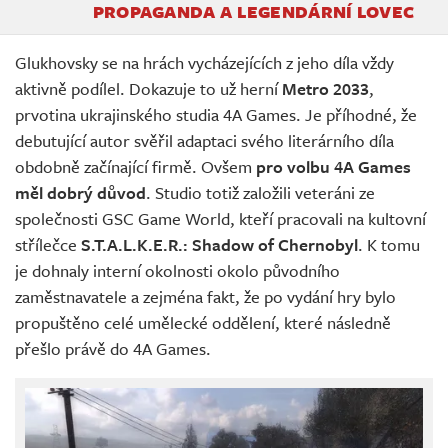
PROPAGANDA A LEGENDÁRNÍ LOVEC
Glukhovsky se na hrách vycházejících z jeho díla vždy
aktivně podílel. Dokazuje to už herní
Metro 2033
,
prvotina ukrajinského studia 4A Games. Je příhodné, že
debutující autor svěřil adaptaci svého literárního díla
obdobně začínající firmě. Ovšem
pro volbu 4A Games
měl dobrý důvod
. Studio totiž založili veteráni ze
společnosti GSC Game World, kteří pracovali na kultovní
střílečce
S.T.A.L.K.E.R.: Shadow of Chernobyl
. K tomu
je dohnaly interní okolnosti okolo původního
zaměstnavatele a zejména fakt, že po vydání hry bylo
propuštěno celé umělecké oddělení, které následně
přešlo právě do 4A Games.