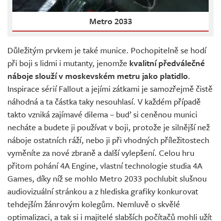
Metro 2033
Důležitým prvkem je také munice. Pochopitelně se hodí
při boji s lidmi i mutanty, jenomže
kvalitní předválečné
náboje slouží v moskevském metru jako platidlo
.
Inspirace sérií Fallout a jejími zátkami je samozřejmě čistě
náhodná a ta částka taky nesouhlasí. V každém případě
takto vzniká zajímavé dilema – buď si ceněnou munici
necháte a budete ji používat v boji, protože je silnější než
náboje ostatních ráží, nebo ji při vhodných příležitostech
vyměníte za nové zbraně a další vylepšení. Celou hru
přitom pohání 4A Engine, vlastní technologie studia 4A
Games, díky níž se mohlo Metro 2033 pochlubit slušnou
audiovizuální stránkou a z hlediska grafiky konkurovat
tehdejším žánrovým kolegům. Nemluvě o skvělé
optimalizaci, a tak si i majitelé slabších počítačů mohli užít