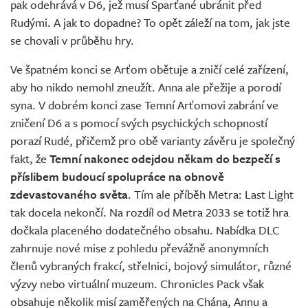
pak odehrává v D6, jež musí Sparťané ubránit před
Rudými. A jak to dopadne? To opět záleží na tom, jak jste
se chovali v průběhu hry.
Ve špatném konci se Arťom obětuje a zničí celé zařízení,
aby ho nikdo nemohl zneužít. Anna ale přežije a porodí
syna. V dobrém konci zase Temní Arťomovi zabrání ve
zničení D6 a s pomocí svých psychických schopností
porazí Rudé, přičemž pro obě varianty závěru je společný
fakt, že
Temní nakonec odejdou někam do bezpečí s
příslibem budoucí spolupráce na obnově
zdevastovaného světa
. Tím ale příběh Metra: Last Light
tak docela nekončí. Na rozdíl od Metra 2033 se totiž hra
dočkala placeného dodatečného obsahu. Nabídka DLC
zahrnuje nové mise z pohledu převážně anonymních
členů vybraných frakcí, střelnici, bojový simulátor, různé
výzvy nebo virtuální muzeum. Chronicles Pack však
obsahuje několik misí zaměřených na Chána, Annu a