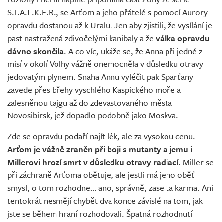
S.T.A.L.K.E.R., se Arťom a jeho přátelé s pomocí Aurory
opravdu dostanou až k Uralu. Jen aby zjistili, že vysílání je
past nastražená zdivočelými kanibaly a že
válka opravdu
dávno skončila
. A co víc, ukáže se, že Anna při jedné z
misí v okolí Volhy vážně onemocněla v důsledku otravy
jedovatým plynem. Snaha Annu vyléčit pak Sparťany
zavede přes břehy vyschlého Kaspického moře a
zalesněnou tajgu až do zdevastovaného města
Novosibirsk, jež dopadlo podobně jako Moskva.
Zde se opravdu podaří najít lék, ale za vysokou cenu.
Arťom je vážně zraněn při boji s mutanty a jemu i
Millerovi hrozí smrt v důsledku otravy radiací
. Miller se
při záchraně Arťoma obětuje, ale jestli má jeho oběť
smysl, o tom rozhodne… ano, správně, zase ta karma. Ani
tentokrát nesmějí chybět dva konce závislé na tom, jak
jste se během hraní rozhodovali. Špatná rozhodnutí