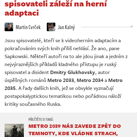
spisovateli záleží na herní
Živě
adaptaci
Martin Cvrček
Jan Kalný
Jsou spisovatelé, kteří se k videoherním adaptacím a
pokračováním svých knih příliš nehlásí. Že ano, pane
Sapkowski. Někteří autoři na to ale jdou jinak a jedním z
nejvýraznějších příkladů kladného přístupu je ruský
spisovatel a disident
Dmitry Glukhovsky
, autor
úspěšných románů
Metro 2033
,
Metro 2034
a
Metro
2035
. A řady dalších knih, jež se obvykle vyznačují
postapokalyptickou tematikou nebo pořádnou náloží
kritiky současného Ruska.
METRO 2039 NÁS ZAVEDE ZPĚT DO
TEMNOTY, KDE VLÁDNE STRACH,