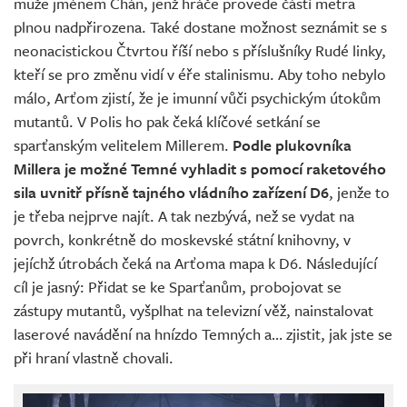
muže jménem Chán, jenž hráče provede částí metra
plnou nadpřirozena. Také dostane možnost seznámit se s
neonacistickou Čtvrtou říší nebo s příslušníky Rudé linky,
kteří se pro změnu vidí v éře stalinismu. Aby toho nebylo
málo, Arťom zjistí, že je imunní vůči psychickým útokům
mutantů. V Polis ho pak čeká klíčové setkání se
sparťanským velitelem Millerem.
Podle plukovníka
Millera je možné Temné vyhladit s pomocí raketového
sila uvnitř přísně tajného vládního zařízení D6
, jenže to
je třeba nejprve najít. A tak nezbývá, než se vydat na
povrch, konkrétně do moskevské státní knihovny, v
jejíchž útrobách čeká na Arťoma mapa k D6. Následující
cíl je jasný: Přidat se ke Sparťanům, probojovat se
zástupy mutantů, vyšplhat na televizní věž, nainstalovat
laserové navádění na hnízdo Temných a… zjistit, jak jste se
při hraní vlastně chovali.