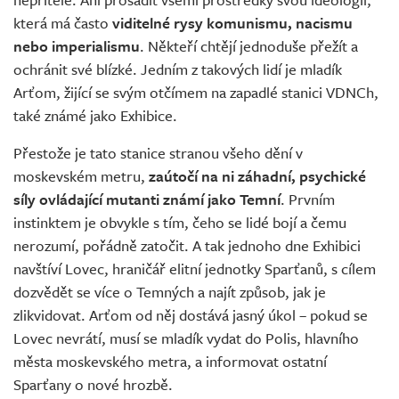
která má často
viditelné rysy komunismu, nacismu
nebo imperialismu
. Někteří chtějí jednoduše přežít a
ochránit své blízké. Jedním z takových lidí je mladík
Arťom, žijící se svým otčímem na zapadlé stanici VDNCh,
také známé jako Exhibice.
Přestože je tato stanice stranou všeho dění v
moskevském metru,
zaútočí na ni záhadní, psychické
síly ovládající mutanti známí jako Temní
. Prvním
instinktem je obvykle s tím, čeho se lidé bojí a čemu
nerozumí, pořádně zatočit. A tak jednoho dne Exhibici
navštíví Lovec, hraničář elitní jednotky Sparťanů, s cílem
dozvědět se více o Temných a najít způsob, jak je
zlikvidovat. Arťom od něj dostává jasný úkol – pokud se
Lovec nevrátí, musí se mladík vydat do Polis, hlavního
města moskevského metra, a informovat ostatní
Sparťany o nové hrozbě.