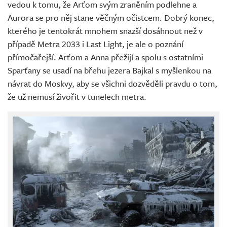
vedou k tomu, že Arťom svým zraněním podlehne a
Aurora se pro něj stane věčným očistcem. Dobrý konec,
kterého je tentokrát mnohem snazší dosáhnout než v
případě Metra 2033 i Last Light, je ale o poznání
přímočařejší. Arťom a Anna přežijí a spolu s ostatními
Sparťany se usadí na břehu jezera Bajkal s myšlenkou na
návrat do Moskvy, aby se všichni dozvěděli pravdu o tom,
že už nemusí živořit v tunelech metra.